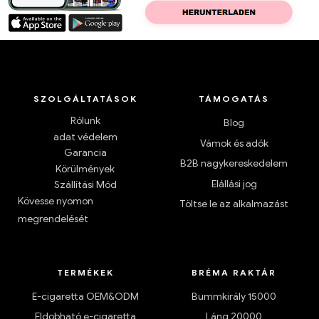
SZOLGÁLTATÁSOK
TÁMOGATÁS
Rólunk
Blog
adat védelem
Vámok és adók
Garancia
B2B nagykereskedelem
Körülmények
Elállási jog
Szállítási Mód
Kövesse nyomon
Töltse le az alkalmazást
megrendelését
TERMÉKEK
BRÉMA RAKTÁR
E-cigaretta OEM&ODM
Bummkirály 15000
Eldobható e-cigaretta
Láng 20000