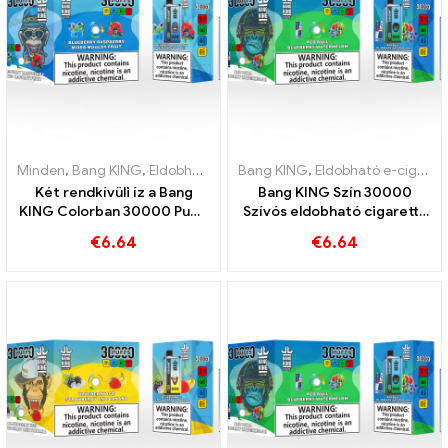
Minden
,
Bang KING
,
Eldobható e-cigaretta Litvánia
Bang KING
,
Eldobható e-cigaretta Litvánia
,
Eldobható e-c
Két rendkívüli íz a Bang
Bang KING Szín 30000
KING Colorban 30000 Puffs
Szívós eldobható cigaretta
E-cigarette Áfonya málna
két ízesítéssel Red Bull
€
6.64
€
6.64
vegyes és penészes
Energy Watermelon Bubble
gyümölcs
Gum Sweet