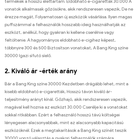
termékek a hosszú élettartam. Eldobható e-cigaretták 30.000 A
vonatok alkalmasak gőzösökre, akik rendszeresen vapezik, De ne
érezze magát, Folyamatosan új eszközök vásárlása. Ilyen magas
puffszámmal a felhasználók hosszabb ideig használhatják az
eszközt, anélkül, hogy gyakran ki kellene cserélnie vagy
feltöltenie. A hagyományos eldobható e-cigihez képest,
többnyire 300 és 500 Biztosítson vonatokat, A Bang King színe
30000 Igazi sífutó síelő.
2. Kiváló ár -érték arány
Bár a Bang King színe 30000 Kezdetben drágább lehet, mint a
kisebb eldobható e-cigaretták, Hosszú távon kiváló ár-
teljesítmény arányt kínál. Gőzhajó, akik rendszeresen vapezik,
magával kell hoznia az eszközt 30.000 Cserélje ki a vonatokat
sokkal ritkábban. Ezért a felhasználó hosszú távú költségei
lényegesen alacsonyabbak, mint az alacsonyabb kapacitású
eszközöknél. Ezek a megtakarítások a Bang King színét teszik
30000 vonzó választás a gyakori felhasználók számára.