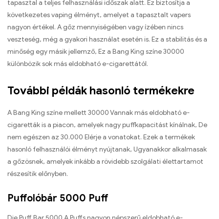
tapasztal a teljes felhasználási időszak alatt. Ez biztosítja a
következetes vaping élményt, amelyet a tapasztalt vapers
nagyon értékel. A gőz mennyiségében vagy ízében nincs
veszteség, még a gyakori használat esetén is. Ez a stabilitás és a
minőség egy másik jellemző, Ez a Bang King színe 30000
különbözik sok más eldobható e-cigarettától.
További példák hasonló termékekre
A Bang King színe mellett 30000 Vannak más eldobható e-
cigaretták is a piacon, amelyek nagy puffkapacitást kínálnak, De
nem egészen az 30.000 Elérje a vonatokat. Ezek a termékek
hasonló felhasználói élményt nyújtanak, Ugyanakkor alkalmasak
a gőzösnek, amelyek inkább a rövidebb szolgálati élettartamot
részesítik előnyben.
Puffolóbár 5000 Puff
Die Puff Bar 5000 A Puffs nagyon népszerű eldobható e-