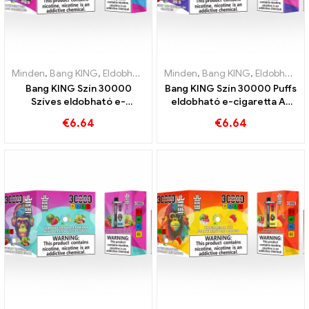
Minden
,
Bang KING
,
Eldobható e-cigaretta Litvánia
Minden
,
Bang KING
,
Eldobható e-c
,
Eldobható e-cigaretta Litvánia
Bang KING Szín 30000
Bang KING Szín 30000 Puffs
Szíves eldobható e-
eldobható e-cigaretta Az
cigaretta Kiváló minőségű
édes eper görögdinnye és a
€
6.64
€
6.64
élvezet a Blueberry Ice és a
frissítő szőlőjég tökéletes
Black Dragon Ice ízekkel
keveréke