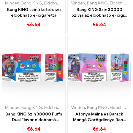
Minden
,
Bang KING
,
Eldobható e-cigaretta Litvánia
Minden
,
Bang KING
,
Eldobható e-c
,
Eldobható e-cigaretta Litvánia
Bang KING színű kettős ízű
Bang KING Szín 30000
eldobható e-cigaretta
Szívja az eldobható e-cigit.
30000 Vonatok tele ízekkel
A hűvös görögdinnye
€
6.64
€
6.64
az eper görögdinnye és a
fagylalt és a trópusi eper
kiwi passiógyümölcs
mangó tökéletes
guavával
kombinációja
Minden
,
Bang KING
,
Eldobható e-cigaretta Litvánia
Minden
,
Bang KING
,
Eldobható e-c
,
Eldobható e-cigaretta Litvánia
Bang KING Szín 30000 Puffs
Áfonya Málna és Barack
Dual Flavor eldobható
Mangó Görögdinnye Bang
készülék Az áfonya málna és
KING színben 30000 Puffok
€
6.64
€
6.64
őszibarack mangó
ELdobható E-CIGARETTÁK