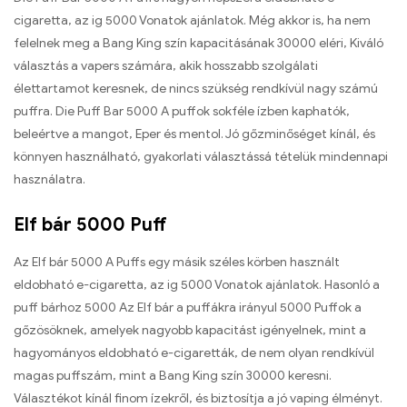
cigaretta, az ig 5000 Vonatok ajánlatok. Még akkor is, ha nem
felelnek meg a Bang King szín kapacitásának 30000 eléri, Kiváló
választás a vapers számára, akik hosszabb szolgálati
élettartamot keresnek, de nincs szükség rendkívül nagy számú
puffra. Die Puff Bar 5000 A puffok sokféle ízben kaphatók,
beleértve a mangot, Eper és mentol. Jó gőzminőséget kínál, és
könnyen használható, gyakorlati választássá tételük mindennapi
használatra.
Elf bár 5000 Puff
Az Elf bár 5000 A Puffs egy másik széles körben használt
eldobható e-cigaretta, az ig 5000 Vonatok ajánlatok. Hasonló a
puff bárhoz 5000 Az Elf bár a puffákra irányul 5000 Puffok a
gőzösöknek, amelyek nagyobb kapacitást igényelnek, mint a
hagyományos eldobható e-cigaretták, de nem olyan rendkívül
magas puffszám, mint a Bang King szín 30000 keresni.
Választékot kínál finom ízekről, és biztosítja a jó vaping élményt.