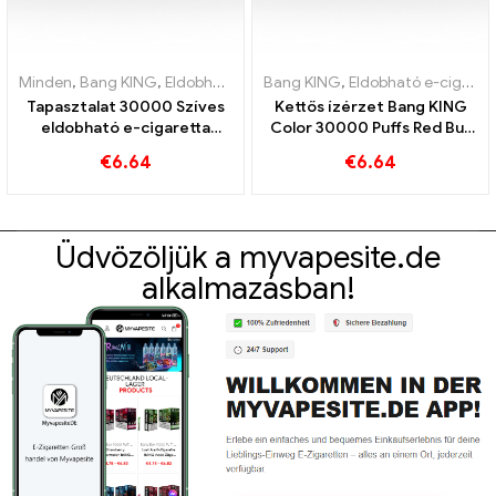
Minden
,
Bang KING
,
Eldobható e-cigaretta Litvánia
Bang KING
,
Eldobható e-cigaretta
,
Eldobható e-c
Tapasztalat 30000 Szíves
Kettős ízérzet Bang KING
eldobható e-cigaretta
Color 30000 Puffs Red Bull
tiszta élvezet A Blueberry
és Blueberry Görögdinnye
€
6.64
€
6.64
Ice találkozik az eper
30000 Szívja az eldobható
banánnal a Bang KING
e-cigit
színben
Üdvözöljük a myvapesite.de
alkalmazásban!