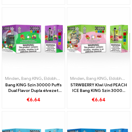
görögdinnye tökéletes
Kettős ízű eldobható
kombinációja
készülék A tökéletes
kombináció
Minden
,
Bang KING
,
Eldobható e-cigaretta Litvánia
Minden
,
Bang KING
,
Eldobható e-c
,
Eldobható e-cigaretta Litvánia
Bang KING Szín 30000 Puffs
STRWBERRY KIwi Und PEACH
Dual Flavor Dupla élvezet
ICE Bang KING Szín 30000
eper kiwivel és savanyú
Puffs eldobható e-cigaretta
€
6.64
€
6.64
almás málnával
– Kettős íz az egyedülálló
gőzölésért