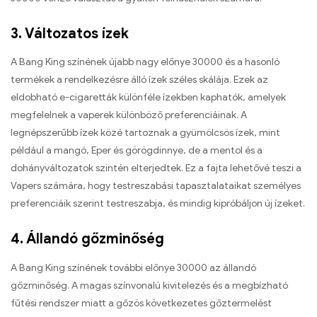
3. Változatos ízek
A Bang King színének újabb nagy előnye 30000 és a hasonló
termékek a rendelkezésre álló ízek széles skálája. Ezek az
eldobható e-cigaretták különféle ízekben kaphatók, amelyek
megfelelnek a vaperek különböző preferenciáinak. A
legnépszerűbb ízek közé tartoznak a gyümölcsös ízek, mint
például a mangó, Eper és görögdinnye, de a mentol és a
dohányváltozatok szintén elterjedtek. Ez a fajta lehetővé teszi a
Vapers számára, hogy testreszabási tapasztalataikat személyes
preferenciáik szerint testreszabja, és mindig kipróbáljon új ízeket.
4. Állandó gőzminőség
A Bang King színének további előnye 30000 az állandó
gőzminőség. A magas színvonalú kivitelezés és a megbízható
fűtési rendszer miatt a gőzös következetes gőztermelést