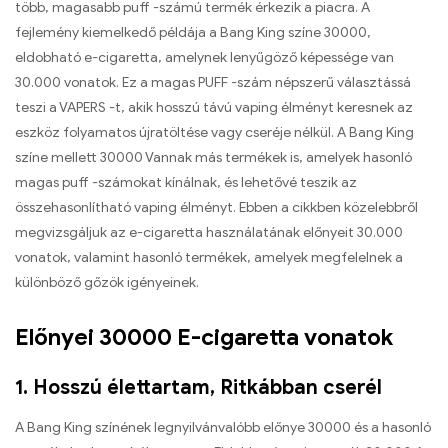
több, magasabb puff -számú termék érkezik a piacra. A
fejlemény kiemelkedő példája a Bang King színe 30000,
eldobható e-cigaretta, amelynek lenyűgöző képessége van
30.000 vonatok. Ez a magas PUFF -szám népszerű választássá
teszi a VAPERS -t, akik hosszú távú vaping élményt keresnek az
eszköz folyamatos újratöltése vagy cseréje nélkül. A Bang King
színe mellett 30000 Vannak más termékek is, amelyek hasonló
magas puff -számokat kínálnak, és lehetővé teszik az
összehasonlítható vaping élményt. Ebben a cikkben közelebbről
megvizsgáljuk az e-cigaretta használatának előnyeit 30.000
vonatok, valamint hasonló termékek, amelyek megfelelnek a
különböző gőzök igényeinek.
Előnyei 30000 E-cigaretta vonatok
1. Hosszú élettartam, Ritkábban cserél
A Bang King színének legnyilvánvalóbb előnye 30000 és a hasonló