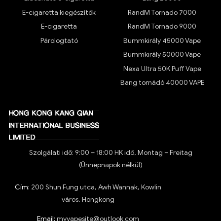
E-cigaretta kiegészítők
RandM Tornado 7000
E-cigaretta
RandM Tornado 9000
Párologtató
Bummkirály 45000 Vape
Bummkirály 50000 Vape
Nexa Ultra 50K Puff Vape
Bang tornádó 40000 VAPE
Szolgálati idő: 9:00 – 18:00 HK idő, Montag – Freitag
(Ünnepnapok nélkül)
Cím:
200 Shun Fung utca, Awh Wannak, Kowlin
város, Hongkong
Email:
myvapesite@outlook.com