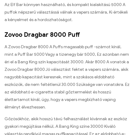
Az Elf Bar könnyen használható, és kompakt kialakítású 5000 A
puffok népszerű választássá válnak a vapers számára, Ki értékeli
a kényelmet és a hordozhatóságot.
Zovoo Dragbar 8000 Puff
A Zovoo Dragbar 8000 A Puffs magasabb puff -számot kínál,
mint a Puff Bar 5000 Vagy a tizenegy bár 5000, Ez azonban nem
éri el a Bang King szín kapacitását 30000. Akár 8000 A vonatok a
Zovoo Dragbar 8000 Jó választást fektet a vapers számára, akik
nagyobb kapacitást keresnek, mint a szokásos eldobható
eszközök, de nem feltétlenül 30.000 Szüksége van vonatokra. Ez
az eldobható e-cigaretta stabil gőztermelést és hosszú
élettartamot kínál, úgy, hogy a vapers megbízható vaping
élményt élvezhessen.
Gőzösökhöz, akik hosszú távú felhasználást kívánnak az eszköz
gyakori megújítása nélkül, A Bang King színe 30000 Kiváló
választás rendkívül magas puffkapacitással. Ez az eldobható e-