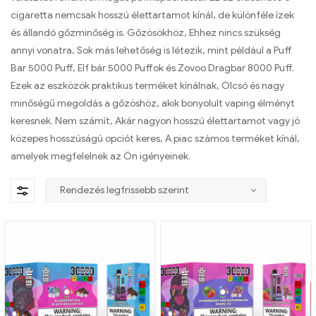
cigaretta nemcsak hosszú élettartamot kínál, de különféle ízek
és állandó gőzminőség is. Gőzösökhöz, Ehhez nincs szükség
annyi vonatra, Sok más lehetőség is létezik, mint például a Puff
Bar 5000 Puff, Elf bár 5000 Puffok és Zovoo Dragbar 8000 Puff.
Ezek az eszközök praktikus terméket kínálnak, Olcsó és nagy
minőségű megoldás a gőzöshöz, akik bonyolult vaping élményt
keresnek. Nem számít, Akár nagyon hosszú élettartamot vagy jó
közepes hosszúságú opciót keres, A piac számos terméket kínál,
amelyek megfelelnek az Ön igényeinek.