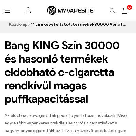
0
Myvapesite.de
Kezdőlap
"" címkével ellátott termékek30000 Vonatok e-cigaretta”
Bang KING Szín 30000
és hasonló termékek
eldobható e-cigaretta
rendkívül magas
puffkapacitással
Az eldobható e-cigaretták piaca folyamatosan növekszik, Mivel
egyre több vaper keres praktikus és tartós alternatívákat a
hagyományos cigarettákhoz. Ezzel a növekvő kereslettel egyre