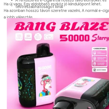
A rendszeres e-cigaretta hosszú távú előnyöket és
Ha új vagy, Egy eldobható eszköz jó kiindulópont lehet.
testreszabhatóságot kínál
Ha azonban hosszú távon szeretne vazelni, A normál e-cig
a jobb választás.