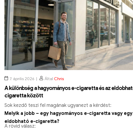
7. április 2026
Által
Chris
A különbség a hagyományos e-cigaretta és az eldobhat
cigaretta között
Sok kezdő teszi fel magának ugyanezt a kérdést:
Melyik a jobb – egy hagyományos e-cigaretta vagy egy
eldobható e-cigaretta?
A rövid válasz: