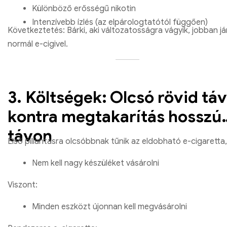
Különböző erősségű nikotin
Intenzívebb ízlés (az elpárologtatótól függően)
Következtetés: Bárki, aki változatosságra vágyik, jobban já
normál e-cigivel.
3. Költségek: Olcsó rövid tá
kontra megtakarítás hosszú
távon
Első pillantásra olcsóbbnak tűnik az eldobható e-cigaretta,
Nem kell nagy készüléket vásárolni
Viszont:
Minden eszközt újonnan kell megvásárolni