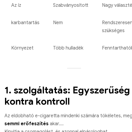
Az íz
Szabványosított
Nagy választ
karbantartás
Nem
Rendszerese
szükséges
Környezet
Több hulladék
Fenntartható
1. szolgáltatás: Egyszerűség
kontra kontroll
Az eldobható e-cigaretta mindenki számára tökéletes, meg
semmi erőfeszítés
akar.
Kinyitja a csomagolást, és azonnal elpárologhat.