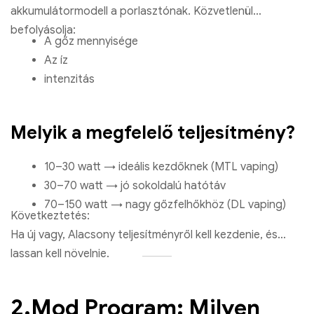
akkumulátormodell a porlasztónak. Közvetlenül
befolyásolja:
A gőz mennyisége
Az íz
intenzitás
Melyik a megfelelő teljesítmény?
10–30 watt → ideális kezdőknek (MTL vaping)
30–70 watt → jó sokoldalú hatótáv
70–150 watt → nagy gőzfelhőkhöz (DL vaping)
Következtetés:
Ha új vagy, Alacsony teljesítményről kell kezdenie, és
lassan kell növelnie.
2.Mod Program: Milyen