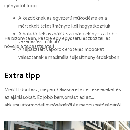
igényeitől függ:
A kezdőknek az egyszerű működésre és a
mérsékelt teljesítményre kell hagyatkozniuk
A haladó felhasználók számára előnyös a több
Ha bizonytalan, kezdje egy egyszerű eszközzel, és
vezérlés és funkció
növelje a tapasztalatait.
A tapasztalt vaporok erőteljes modokat
választanak a maximális teljesítmény érdekében
Extra tipp
Mielőtt döntesz, megéri, Olvassa el az értékeléseket és
az ajánlásokat. Ez jobb benyomást ad az
akkumulátormodell minőségéről és megbízhatóságáról.