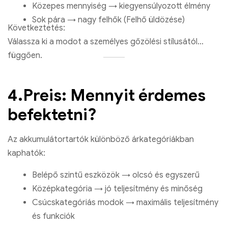
Közepes mennyiség → kiegyensúlyozott élmény
Sok pára → nagy felhők (Felhő üldözése)
Következtetés:
Válassza ki a modot a személyes gőzölési stílusától
függően.
4.Preis: Mennyit érdemes
befektetni?
Az akkumulátortartók különböző árkategóriákban
kaphatók:
Belépő szintű eszközök → olcsó és egyszerű
Középkategória → jó teljesítmény és minőség
Csúcskategóriás modok → maximális teljesítmény
és funkciók