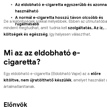
Az eldobható e-cigaretta egyszerűbb és azonna
használható
A normál e-cigaretta hosszú távon olcsóbb és
De a különbségek sokkal mélyebbek. Ebben az útmutatób
rugalmasabb
mindent megtudhat, amit tudnia kell
szolgáltatás, Az íz,
költségek és egészség
, így helyesen választhat.
Mi az az eldobható e-
cigaretta?
Egy eldobható e-cigaretta (Eldobható Vape) az a
előre
kitöltve, nem újratölthető készülék
, amelyet használat
ártalmatlanítanak.
Előnyök