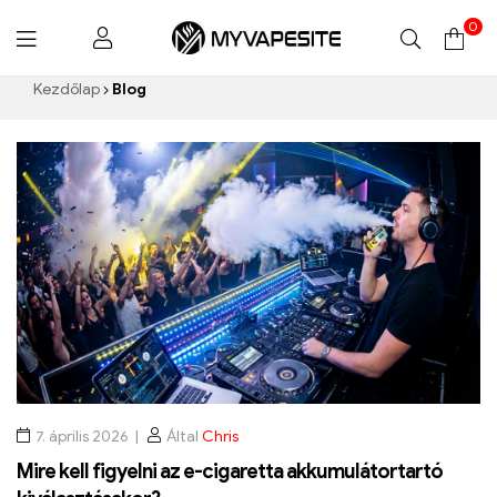
0
Myvapesite.de
Kezdőlap
Blog
7. április 2026
Által
Chris
Mire kell figyelni az e-cigaretta akkumulátortartó