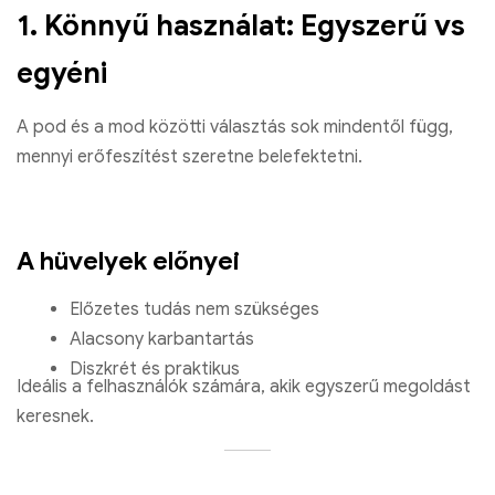
1. Könnyű használat: Egyszerű vs
egyéni
A pod és a mod közötti választás sok mindentől függ,
mennyi erőfeszítést szeretne belefektetni.
A hüvelyek előnyei
Előzetes tudás nem szükséges
Alacsony karbantartás
Diszkrét és praktikus
Ideális a felhasználók számára, akik egyszerű megoldást
keresnek.
Bang King 50000 Puffs A Strawberry Mango eper kiwi gyümöl
aromái az intenzív gőzélményhez