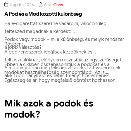
7. április 2026
Által
Chris
A Pod és a Mod közötti különbség
Ha e-cigarettát szeretne vásárolni, valószínűleg
felteszed magadnak a kérdést:
Podok vagy modok – mi a különbség, és melyik rendszer
Röviden:
a jobb választás?
A pod rendszerek ideálisak kezdőknek és
felhasználóknak, előnyben részesítik az egyszerűséget.
Ebben a cikkben összehasonlítjuk a podokat és a
A modok jobban megfelelnek a tapasztalt vapereknek,
modokat használhatóság szempontjából, Az íz,
akik több irányítást és teljesítményt szeretnének.
Egészség és ár, hogy megfelelő döntést hozhasson.
RandM Tornado 7000 Vakdoboz | 7000 Puff | EU gyors szállí
€
6.00
Mik azok a podok és
Válasszon opciókat
modok?