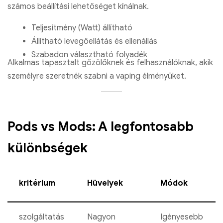
számos beállítási lehetőséget kínálnak.
Bang King 50000 Puffs eper görögdinnye és kiwi szenvedél
gyümölcs guava ízek
Teljesítmény (Watt) állítható
€
8.67
Állítható levegőellátás és ellenállás
Szabadon választható folyadék
Válasszon opciókat
Alkalmas tapasztalt gőzölőknek és felhasználóknak, akik
személyre szeretnék szabni a vaping élményüket.
Pods vs Mods: A legfontosabb
különbségek
kritérium
Hüvelyek
Módok
szolgáltatás
Nagyon
Igényesebb