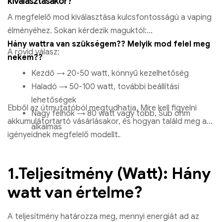
kiválasztásakor?
A megfelelő mod kiválasztása kulcsfontosságú a vaping
élményéhez. Sokan kérdezik maguktól:
Hány wattra van szükségem?? Melyik mod felel meg
A rövid válasz:
nekem??
Kezdő → 20-50 watt, könnyű kezelhetőség
Haladó → 50-100 watt, további beállítási
lehetőségek
Ebből az útmutatóból megtudhatja, Mire kell figyelni
Nagy felhők → 80 watt vagy több, Sub ohm
akkumulátortartó vásárlásakor, és hogyan találd meg az
alkalmas
igényeidnek megfelelő modellt.
1.Teljesítmény (Watt): Hány
watt van értelme?
A teljesítmény határozza meg, mennyi energiát ad az