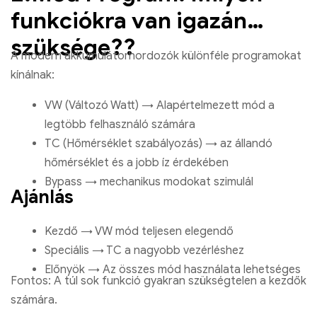
funkciókra van igazán
szüksége??
A modern akkumulátorhordozók különféle programokat
kínálnak:
VW (Változó Watt) → Alapértelmezett mód a
legtöbb felhasználó számára
TC (Hőmérséklet szabályozás) → az állandó
hőmérséklet és a jobb íz érdekében
Bypass → mechanikus modokat szimulál
Ajánlás
Kezdő → VW mód teljesen elegendő
Speciális → TC a nagyobb vezérléshez
Előnyök → Az összes mód használata lehetséges
Fontos: A túl sok funkció gyakran szükségtelen a kezdők
számára.