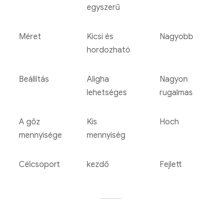
egyszerű
Méret
Kicsi és
Nagyobb
hordozható
Beállítás
Aligha
Nagyon
lehetséges
rugalmas
Bang King 50000 Puffs eper görögdinnye és fekete sárkány jé
A gőz
Kis
Hoch
€
8.67
mennyisége
mennyiség
Válasszon opciókat
Célcsoport
kezdő
Fejlett