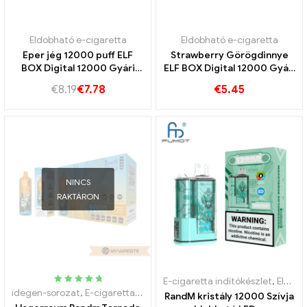
Eldobható e-cigaretta
Eldobható e-cigaretta
Eper jég 12000 puff ELF
Strawberry Görögdinnye
BOX Digital 12000 Gyári
ELF BOX Digital 12000 Gyári
közvetlen értékesítés
közvetlen szállítás
€
8.19
€
7.78
€
5.45
nagykereskedelmi ELF BOX
nagykereskedelem 12000
E cigaretta
Puffs ELF BOX Vape
NINCS
RAKTÁRON
E-cigaretta indítókészlet
,
Eldobható e-cigaretta
Névleges
idegen-sorozat
,
E-cigaretta indítókészlet
,
Eldobható e-cigaretta
RandM kristály 12000 Szívja
5.00
kifelé 5