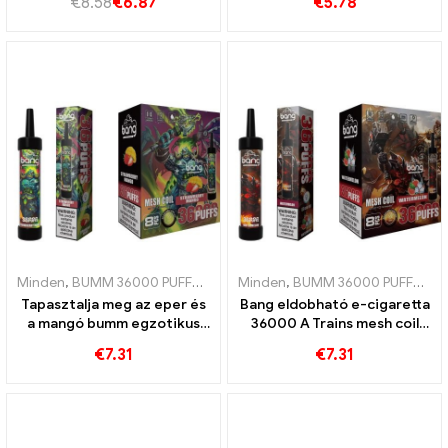
€
8.58
€
6.87
€
5.78
Minden
,
BUMM 36000 PUFFOK
,
Eldobható e-cigaretta
Minden
,
BUMM 36000 PUFFOK
,
Eldobható e-
,
E
Tapasztalja meg az eper és
Bang eldobható e-cigaretta
a mangó bumm egzotikus
36000 A Trains mesh coil
keverékét 36000 Szívós
frissítő görögdinnye
€
7.31
€
7.31
eldobható e-cigaretta
élményt nyújt
hálótekerccsel az intenzív
gyümölcsélvezetért