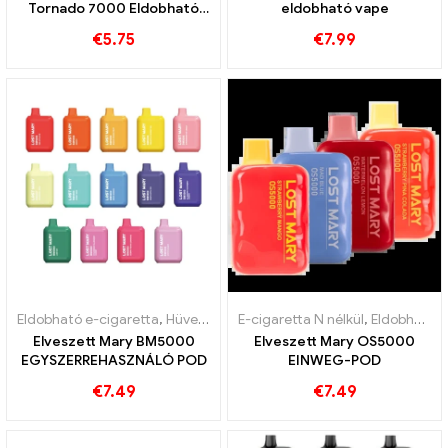
Tornado 7000 Eldobható
eldobható vape
vape 7000 Puff
€
5.75
€
7.99
Eldobható e-cigaretta
,
Hüvely
,
Vámmentes áru
E-cigaretta N nélkül
,
Eldobható e-cigaretta
Elveszett Mary BM5000
Elveszett Mary OS5000
EGYSZERREHASZNÁLÓ POD
EINWEG-POD
€
7.49
€
7.49