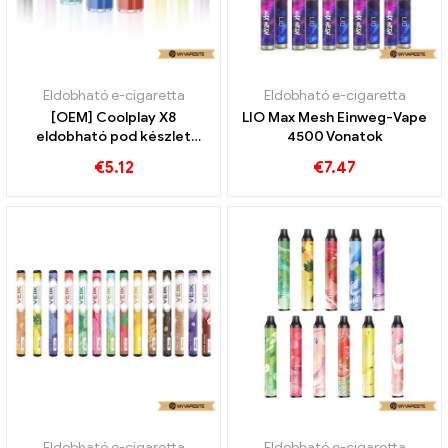
Eldobható e-cigaretta
Eldobható e-cigaretta
[OEM] Coolplay X8
LIO Max Mesh Einweg-Vape
eldobható pod készlet
4500 Vonatok
1000 mAh
€
5.12
€
7.47
Eldobható e-cigaretta
Eldobható e-cigaretta