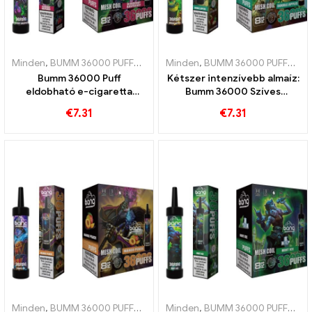
Minden
,
BUMM 36000 PUFFOK
,
Eldobható e-cigaretta
Minden
,
BUMM 36000 PUFFOK
,
Eldobható e-
,
E
Bumm 36000 Puff
Kétszer intenzívebb almaíz:
eldobható e-cigaretta
Bumm 36000 Szíves
Tökéletes áfonya és málna
eldobható e-cigaretta dupla
€
7.31
€
7.31
keveréke hálós
almával a maximális élvezet
tekercsekkel a
érdekében
gyümölcsösségért 36000
Vonatok
Minden
,
BUMM 36000 PUFFOK
,
Eldobható e-cigaretta
Minden
,
BUMM 36000 PUFFOK
,
Eldobható e-
,
E