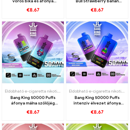
vörös bika és áfonya
Bull Strawberry banán
görögdinnye íze
intenzív öröm érdekében
€
8.67
€
8.67
Eldobható e-cigaretta nikotinnal
,
Eldobható e-cigaretta
,
Eldobható
Eldobható e-cigaretta nikotinnal
Bang King 50000 Puffs
Bang King 50000 Puffs
áfonya málna szőlőjég
intenzív élvezet áfonya
intenzív öröm érdekében
málna vegyes bogyóval
€
8.67
€
8.67