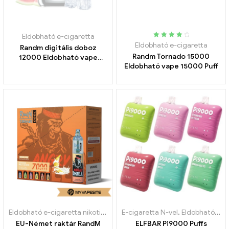
Eldobható e-cigaretta
Névleges
Eldobható e-cigaretta
Randm digitális doboz
4.15
kifelé
Randm Tornado 15000
12000 Eldobható vape
5
Eldobható vape 15000 Puff
12000 Puff
Eldobható e-cigaretta nikotinnal
,
Eldobható e-cigaretta
E-cigaretta N-vel
,
Eldobható e-cigaretta
,
N-t tarta
EU-Német raktár RandM
ELFBAR Pi9000 Puffs