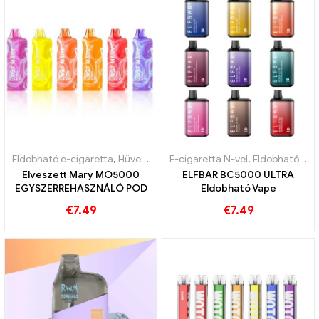
Eldobható e-cigaretta
,
Hüvely
,
Vámmentes áru
E-cigaretta N-vel
,
Eldobható e-cigaretta
Elveszett Mary MO5000
ELFBAR BC5000 ULTRA
EGYSZERREHASZNÁLÓ POD
Eldobható Vape
€
7.49
€
7.49