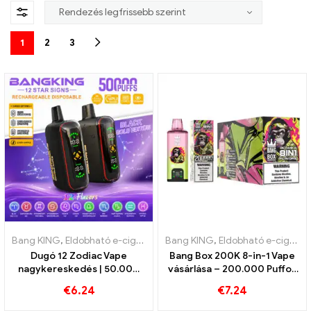
1
2
3
Bang KING
,
Eldobható e-cigaretta
,
Bang KING
Eldobható e-cigaretta Belgium
,
Eldobható e-cigaretta
,
Dugó 12 Zodiac Vape
Bang Box 200K 8-in-1 Vape
nagykereskedés | 50.000
vásárlása – 200.000 Puffok
Puff
és 10 Ízek
€
6.24
€
7.24