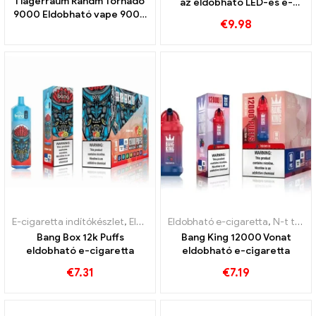
I lagerraum Randm Tornado
az eldobható LED-es e-
9000 Eldobható vape 9000
cigarettát
€
9.98
Puff
E-cigaretta indítókészlet
,
Eldobható e-cigaretta
Eldobható e-cigaretta
,
N-t tartalmaz
Bang Box 12k Puffs
Bang King 12000 Vonat
eldobható e-cigaretta
eldobható e-cigaretta
€
7.31
€
7.19