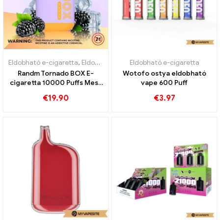
Eldobható e-cigaretta
,
Eldobható e-cigaretta Svédország
Eldobható e-cigaretta
,
Eldobhat
Randm Tornado BOX E-
Wotofo ostya eldobható
cigaretta 10000 Puffs Mesh
vape 600 Puff
Coil eldobható vape
€
19.90
€
3.97