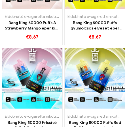
Eldobható e-cigaretta nikotinnal
,
Eldobható e-cigaretta
,
Eldobható
Eldobható e-cigaretta nikotinnal
Bang King 50000 Puffs A
Bang King 50000 Puffs
Strawberry Mango eper kiwi
gyümölcsös élvezet eper
gyümölcsös aromái az
mangóval és görögdinnye
€
8.67
€
8.67
intenzív gőzélményhez
buborékgumi
Eldobható e-cigaretta nikotinnal
,
Eldobható e-cigaretta
,
Eldobható
Eldobható e-cigaretta nikotinnal
Bang King 50000 Frissítő
Bang King 50000 Puffs Red