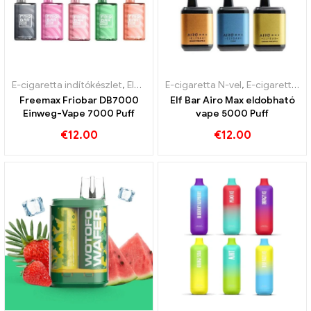
E-cigaretta indítókészlet
,
Eldobható e-cigaretta
E-cigaretta N-vel
,
E-cigaretta indítókészlet
Freemax Friobar DB7000
Elf Bar Airo Max eldobható
Einweg-Vape 7000 Puff
vape 5000 Puff
€
12.00
€
12.00