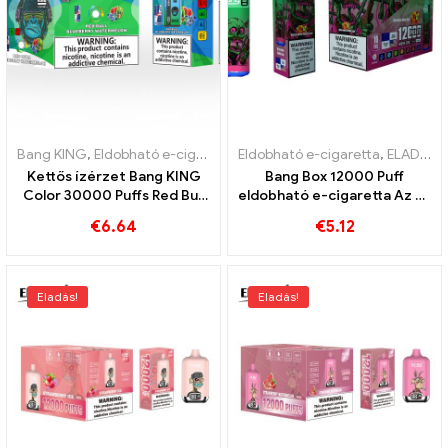
Bang KING
,
Eldobható e-cigaretta
,
Eldobható e-cigaretta
Eldobható e-cigaretta Litvánia
,
ELADÁS %
,
Kettős ízérzet Bang KING
Bang Box 12000 Puff
Color 30000 Puffs Red Bull
eldobható e-cigaretta Az e-
és Blueberry Görögdinnye
cigaretták vámmentes
€
6.64
€
5.12
30000 Szívja az eldobható
szállítását kínáljuk Európán
e-cigit
belül
Eladás!
Eladás!