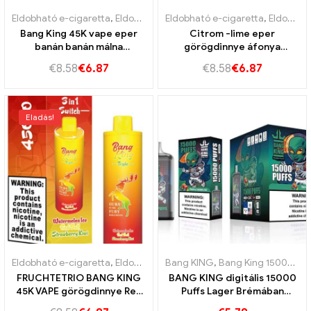
Eldobható e-cigaretta
,
Eldobható e-cigaretta Bulgária
Eldobható e-cigaretta
,
Eldobható 
,
Eldobható e-cigaretta Bulgária
Bang King 45K vape eper
Citrom -lime eper
banán banán málna
görögdinnye áfonya
görögdinnye citrom lime
jégrobbanás King 45k vape
€
8.58
€
6.87
€
8.58
€
6.87
Eladás!
Eldobható e-cigaretta
,
Eldobható e-cigaretta Bulgária
Bang KING
,
Bang King 15000 Puff
,
Eldobható 
FRUCHTETRIO BANG KING
BANG KING digitális 15000
45K VAPE görögdinnye Red
Puffs Lager Brémában
Bull Strawberry Kiwi
15000 Vonat nélküli élvezet