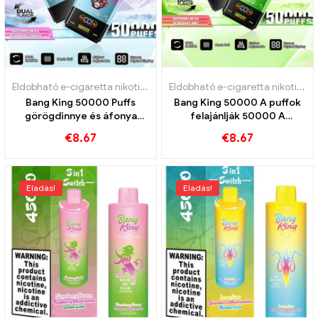
Eldobható e-cigaretta nikotinnal
,
Eldobható e-cigaretta
,
Eldobható
Eldobható e-cigaretta nikotinnal
Bang King 50000 Puffs
Bang King 50000 A puffok
görögdinnye és áfonya
felajánlják 50000 A
cseresznye íze rendkívül
görögdinnye fagylaltot és a
€
8.67
€
8.67
hosszú szolgálati élettartam
áfonya menta vonatokat
Eladás!
Eladás!