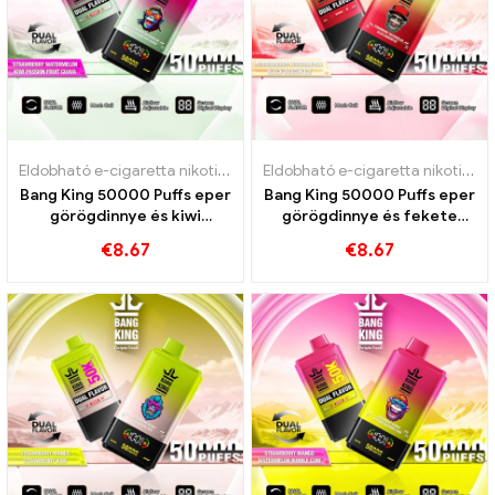
Eldobható e-cigaretta nikotinnal
,
Eldobható e-cigaretta
,
Eldobható
Eldobható e-cigaretta nikotinnal
Bang King 50000 Puffs eper
Bang King 50000 Puffs eper
görögdinnye és kiwi
görögdinnye és fekete
szenvedélyes gyümölcs
sárkány jég ízek
€
8.67
€
8.67
guava ízek