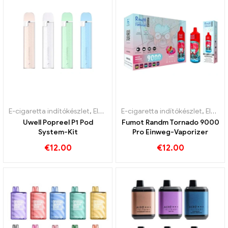
E-cigaretta indítókészlet
,
Eldobható e-cigaretta nikotinnal
E-cigaretta indítókészlet
,
Eldobha
,
Eldobható e-cigaretta nikotinnal
Uwell Popreel P1 Pod
Fumot Randm Tornado 9000
System-Kit
Pro Einweg-Vaporizer
€
12.00
€
12.00