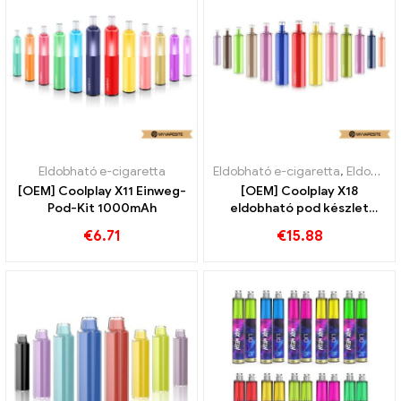
Eldobható e-cigaretta
Eldobható e-cigaretta
,
Eldobható e-cigaretta Svédország
[OEM] Coolplay X11 Einweg-
[OEM] Coolplay X18
Pod-Kit 1000mAh
eldobható pod készlet
1000 mAh
€
6.71
€
15.88