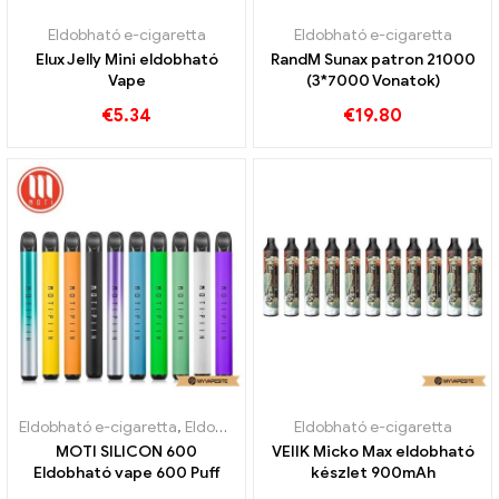
Eldobható e-cigaretta
Eldobható e-cigaretta
Elux Jelly Mini eldobható
RandM Sunax patron 21000
Vape
(3*7000 Vonatok)
€
5.34
€
19.80
Eldobható e-cigaretta
,
Eldobható e-cigaretta Svédország
Eldobható e-cigaretta
,
Eldobhat
MOTI SILICON 600
VEIIK Micko Max eldobható
Eldobható vape 600 Puff
készlet 900mAh