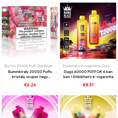
Bumm 20000 Puff
,
Eldobható e-cigaretta
Eldobható e-cigaretta
,
Eldobható e-cigaretta 
,
Eldobható e-cigaretta Lengyelország
Bummkirály 20000 Puffs
Dugó 60000 PUFFOK 4 ban
kristály szuper nagy
ben 1 Eldobható e-cigaretta
kapacitású és hármas háló
€
6.24
€
8.51
tekercs