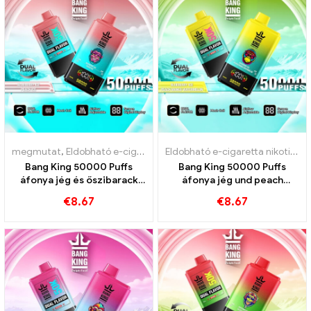
megmutat
,
Eldobható e-cigaretta nikotinnal
,
Eldobható e-cigarett
Eldobható e-cigaretta nikotinnal
Bang King 50000 Puffs
Bang King 50000 Puffs
áfonya jég és őszibarack
áfonya jég und peach
jég ízek 50000 Vonatok
mango görögdinnye
€
8.67
€
8.67