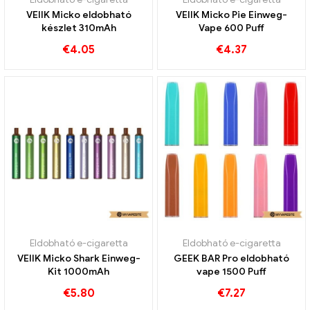
VEIIK Micko eldobható
VEIIK Micko Pie Einweg-
készlet 310mAh
Vape 600 Puff
€
4.05
€
4.37
Eldobható e-cigaretta
Eldobható e-cigaretta
VEIIK Micko Shark Einweg-
GEEK BAR Pro eldobható
Kit 1000mAh
vape 1500 Puff
€
5.80
€
7.27