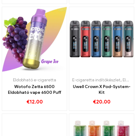
Eldobható e-cigaretta
E-cigaretta indítókészlet
,
Eldobható e-cigaretta
Wotofo Zetta 6500
Uwell Crown X Pod-System-
Eldobható vape 6500 Puff
Kit
€
12.00
€
20.00