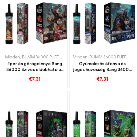
Minden
,
BUMM 36000 PUFFOK
,
Eldobható e-cigaretta
Minden
,
BUMM 36000 PUFFOK
,
Eldobható e-
,
E
Eper és görögdinnye Bang
Gyümölcsös áfonya és
36000 Szíves eldobható e-
jeges hűvösség Bang 36000
cigaretta hálós tekercssel
Szíves eldobható e-
€
7.31
€
7.31
az intenzív élvezet
cigaretta az egyedülálló
érdekében
élményért