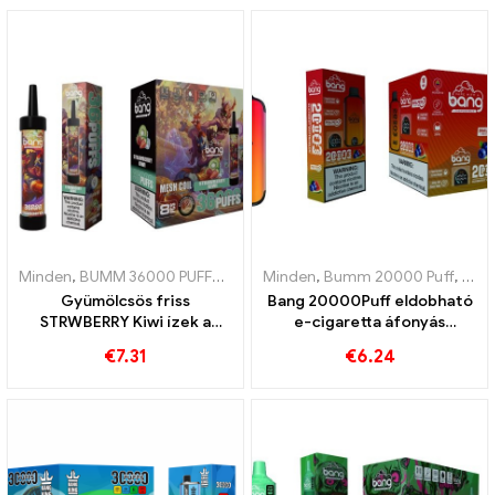
tekercsnek köszönhetően
Minden
,
BUMM 36000 PUFFOK
,
Eldobható e-cigaretta
Minden
,
Bumm 20000 Puff
,
Eldobható e-
,
Ban
Gyümölcsös friss
Bang 20000Puff eldobható
STRWBERRY Kiwi ízek a
e-cigaretta áfonyás
BANG minden felfújásában
görögdinnye ízű és kettős
€
7.31
€
6.24
36000 Szíves eldobható e-
háló
cigaretta a hosszan tartó
élvezetért