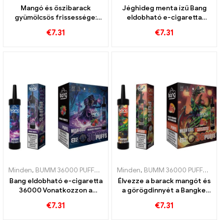
Mangó és őszibarack
Jéghideg menta ízű Bang
gyümölcsös frissessége:
eldobható e-cigaretta
Bang eldobható e-cigaretta
36000 Puffok és hálós
€
7.31
€
7.31
36000 vonatok egy trópusi
tekercs a tökéletes
vaping élményért
frissességért
Minden
,
BUMM 36000 PUFFOK
,
Eldobható e-cigaretta
Minden
,
BUMM 36000 PUFFOK
,
Eldobható e-
,
E
Bang eldobható e-cigaretta
Élvezze a barack mangót és
36000 Vonatkozzon a
a görögdinnyét a Bangkel
legédesebb vegyes
36000 Szívja az eldobható
€
7.31
€
7.31
gyümölcsökkel a tökéletes
e-cigarettát és a hálós
gőzölésért a hálós
tekercset