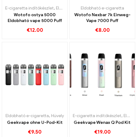
E-cigaretta indítókészlet
,
Eldobható e-cigaretta
Eldobható e-cigaretta
Wotofo ostya 5000
Wotofo Nexbar 7k Einweg-
Eldobható vape 5000 Puff
Vape 7000 Puff
€
12.00
€
8.00
Eldobható e-cigaretta
,
Hüvely
E-cigaretta indítókészlet
,
Eldobható e-cigaretta
Geekvape ohne U-Pod-Kit
Geekvape Wenax Q Pod Kit
€
9.50
€
19.00