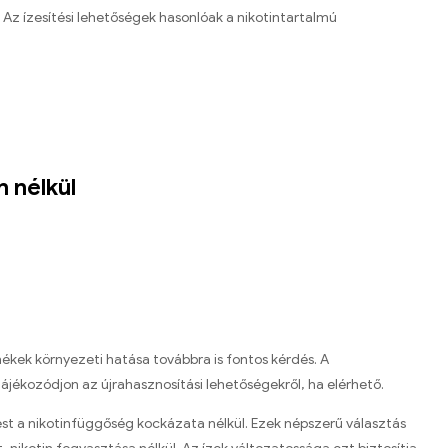
Az ízesítési lehetőségek hasonlóak a nikotintartalmú
n nélkül
ékek környezeti hatása továbbra is fontos kérdés. A
tájékozódjon az újrahasznosítási lehetőségekről, ha elérhető.
lést a nikotinfüggőség kockázata nélkül. Ezek népszerű választás