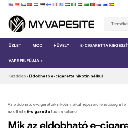
Myvapesite.de
ÜZLET
MOD
HÜVELY
E-CIGARETTA KIEGÉSZ
Rendeljen
olcsó
VAPE FELFÚJJA
e-
cigarettákat
online
Kezdőlap
Eldobható e-cigaretta nikotin nélkül
a
myvapesite.de
webhelyen
Az eldobható e-cigaretták nikotin nélkül népszerű lehetőség a fe
az effajta
E-cigaretta
tudnia kellene:
Mik az eldobható e-cigare