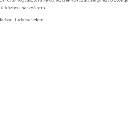
nikotin fogyasztása nélkül. Az ízek változatossága ezt biztosítja,
 útközbeni használatra.
latban, tudassa velem!