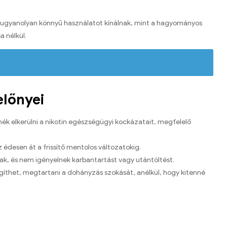
k ugyanolyan könnyű használatot kínálnak, mint a hagyományos
a nélkül.
előnyei
tnék elkerülni a nikotin egészségügyi kockázatait, megfelelő
z édesen át a frissítő mentolos változatokig.
k, és nem igényelnek karbantartást vagy utántöltést.
egíthet, megtartani a dohányzás szokását, anélkül, hogy kitenné