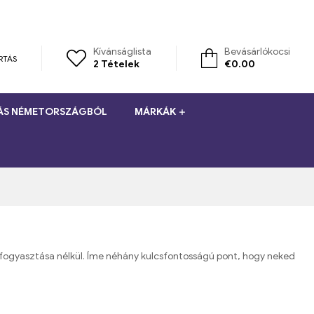
Kívánságlista
Bevásárlókocsi
RTÁS
2
Tételek
€
0.00
TÁS NÉMETORSZÁGBÓL
MÁRKÁK
n fogyasztása nélkül. Íme néhány kulcsfontosságú pont, hogy neked