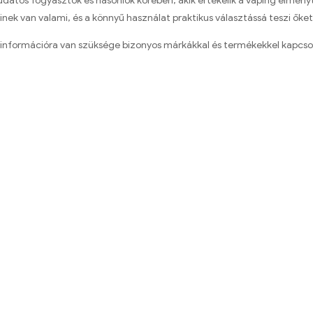
atos fogyasztók és hasonlók körében, akik értékelik a vaping élményt, 
ek van valami, és a könnyű használat praktikus választássá teszi őket
információra van szüksége bizonyos márkákkal és termékekkel kapcso