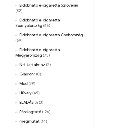
Eldobható e-cigaretta Szlovénia
(82)
Eldobható e-cigaretta
Spanyolország
(56)
Eldobható e-cigaretta Csehország
(69)
Eldobható e-cigaretta
Magyarország
(75)
N-t tartalmaz
(2)
Glasrohr
(0)
Mod
(39)
Hüvely
(49)
ELADÁS %
(3)
Párologtató
(126)
megmutat
(14)