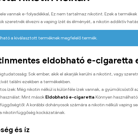
le vannak e-folyadékkal, Ez nem tartalmaz nikotint. Ezek a terméke
 szeretnék élvezni a vaping ízét és élményét, a nikotin addiktív hatás
lható a kiválasztott terméknek megfelelő termék.
tinmentes eldobható e-cigaretta 
gtudatosság: Sok ember, akik el akarják kerülni a nikotint, vagy szere
tívát találni ezekben a termékekben.
tos ízek: Még nikotin nélkül is különféle ízek vannak, a gyümölcsöstől a
használat: Mint mások
Eldobható e-cigaretta
Könnyen használhatóa
 függőségtől: A korábbi dohányosok számára a nikotin nélküli vaping s
a nikotinfüggőség kockázatának.
ség és íz