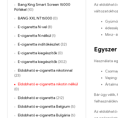
Bang King Smart Screen 15000
Az eldobható 
Pöfékel
(10)
változatokhoz
BANG XXL NT15000
(0)
Gyümölc
E-cigaretta N-vel
(8)
édesség
Minz- é
E-cigaretta N nélkül
(1)
E-cigaretta indítókészlet
(32)
Egyszer 
E-cigaretta kiegészítők
(0)
Használata eg
E-cigaretta kiegészítők
(302)
Eldobható e-cigaretta nikotinnal
Csomago
(23)
Vaping:
Eldobható e-cigaretta nikotin nélkül
Ártalma
(0)
Bár úgy vélik
Eldobható e-cigaretta
(212)
felhasználókna
Eldobható e-cigaretta Belgium
(5)
Az eldobható e
Eldobható e-cigaretta Bulgária
(5)