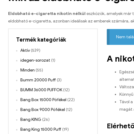
Eldobható e-cigaretta nikotin nélkül
eszközök, amelyek már te
eldobható e-cigaretta, azonban ideálisak az emberek számára, akik
Nem talá
Termék kategóriák
Aktív
(539)
A niko
idegen-sorozat
(1)
Minden
(55)
Egészsé
alterna
Bumm 20000 Puff
(3)
Változa
BUMM 36000 PUFFOK
(12)
Könnyű 
Bang Box 15000 Pöfékel
(22)
Távol a
magát 
Bang Box 9000 Pöfékel
(12)
Bang KING
(26)
Elérhető
Bang King 15000 Puff
(19)