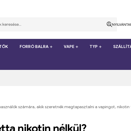
NYILVÁNTA
ÍTŐK
FORRÓ BALRA
VAPE
TYP
SZÁLLÍ
lhasználók számára, akik szeretnék megtapasztalni a vapingot, nikoti
tta nikotin nélkül?