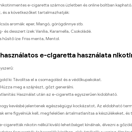
nikotinmentes e-cigaretta számos üzletben és online boltban kapható. 
, és a következőket tartalmazhatják:
sös aromák: eper, Mangó, görögdinnye stb.
- és desszert ízek: Vanília, Karamella, Csokoládé.
s hűsítő íze: Friss menta, Mentol.
használatos e-cigaretta használata nikoti
yszerű:
ld ki: Távolítsa el a csomagolást és a védőkupakokat.
 Húzza meg a szájrészt, gőzt generálni.
tlanítás: Használat után az e-cigaretta egyszerűen kidobható.
, hogy kevésbé jelentenek egészségügyi kockázatot, Az eldobható term
k erre figyelniük kell, megfelelően ártalmatlanítsa a készülékeket, és 
-cigaretták nikotin nélkül kiváló lehetőséget kínálnak, élvezni a gőzö