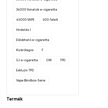
36000 Vonatok e-cigaretta
45000 VAPE
500 felett
Hirdetés 1
Eldobható e-cigaretta
Kizárólagos
F
ÚJ e-cigaretta
OW
TPD
Exkluzív TPD
Vape Blindbox-Serie
Termék