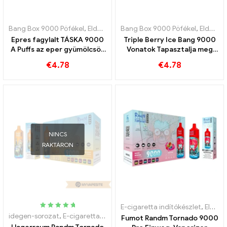
Bang Box 9000 Pöfékel
,
Eldobható e-cigaretta Svédország
Bang Box 9000 Pöfékel
,
,
Eldobható e-cigaretta Svédország
Eldobha
Epres fagylalt TÁSKA 9000
Triple Berry Ice Bang 9000
A Puffs az eper gyümölcsös
Vonatok Tapasztalja meg
ízét ötvözi a fagylalttal
három gyümölcs frissítő
€
4.78
€
4.78
ízét
NINCS
RAKTÁRON
E-cigaretta indítókészlet
,
Eldobható e-cigaretta nikotinnal
Névleges
idegen-sorozat
,
E-cigaretta indítókészlet
,
Eldobható e-cigaretta
Fumot Randm Tornado 9000
5.00
kifelé 5