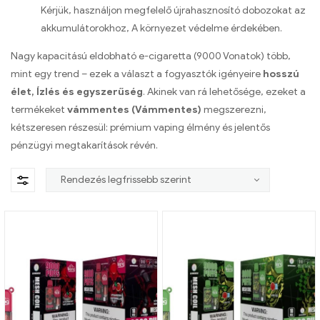
Kérjük, használjon megfelelő újrahasznosító dobozokat az
akkumulátorokhoz, A környezet védelme érdekében.
Nagy kapacitású eldobható e-cigaretta (9000 Vonatok) több,
mint egy trend – ezek a választ a fogyasztók igényeire
hosszú
élet, Ízlés és egyszerűség
. Akinek van rá lehetősége, ezeket a
termékeket
vámmentes (Vámmentes)
megszerezni,
kétszeresen részesül: prémium vaping élmény és jelentős
pénzügyi megtakarítások révén.