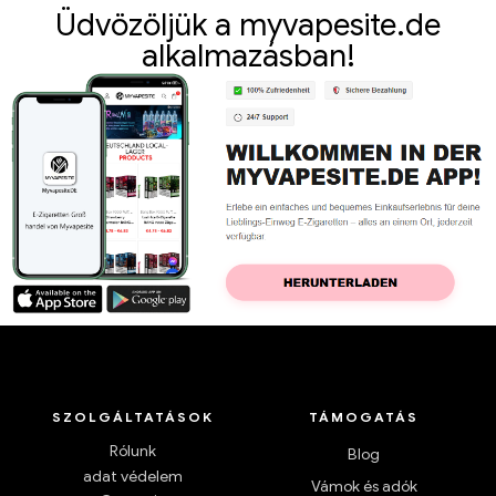
Üdvözöljük a myvapesite.de
alkalmazásban!
SZOLGÁLTATÁSOK
TÁMOGATÁS
Rólunk
Blog
adat védelem
Vámok és adók