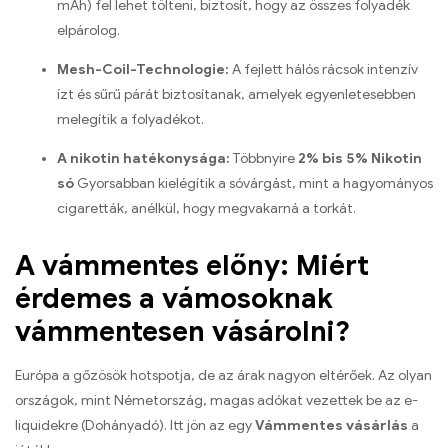
mAh) fel lehet tölteni, biztosít, hogy az összes folyadék
elpárolog.
Mesh-Coil-Technologie:
A fejlett hálós rácsok intenzív
ízt és sűrű párát biztosítanak, amelyek egyenletesebben
melegítik a folyadékot.
A nikotin hatékonysága:
Többnyire
2% bis 5% Nikotin
só
Gyorsabban kielégítik a sóvárgást, mint a hagyományos
cigaretták, anélkül, hogy megvakarná a torkát.
A vámmentes előny: Miért
érdemes a vámosoknak
vámmentesen vásárolni?
Európa a gőzösök hotspotja, de az árak nagyon eltérőek. Az olyan
országok, mint Németország, magas adókat vezettek be az e-
liquidekre (Dohányadó). Itt jön az egy
Vámmentes vásárlás
a