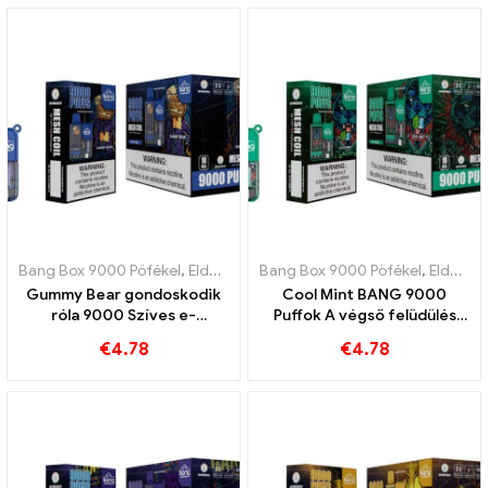
Bang Box 9000 Pöfékel
,
Eldobható e-cigaretta Svédország
Bang Box 9000 Pöfékel
,
,
Eldobható e-cigaretta Svédország
Eldobha
Gummy Bear gondoskodik
Cool Mint BANG 9000
róla 9000 Szíves e-
Puffok A végső felüdülés
cigaretta az édes, játékos
tiszta menta ízével
€
4.78
€
4.78
vape élményért, tele
gyümölcsös gumimaci
ízekkel, amelyeket imádni
fog