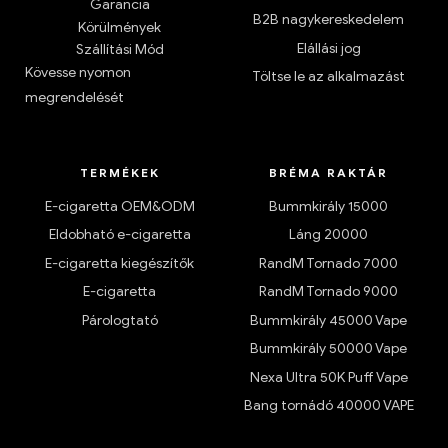
Garancia
B2B nagykereskedelem
Körülmények
Elállási jog
Szállítási Mód
Kövesse nyomon
Töltse le az alkalmazást
megrendelését
TERMÉKEK
BRÉMA RAKTÁR
E-cigaretta OEM&ODM
Bummkirály 15000
Eldobható e-cigaretta
Láng 20000
E-cigaretta kiegészítők
RandM Tornado 7000
E-cigaretta
RandM Tornado 9000
Párologtató
Bummkirály 45000 Vape
Bummkirály 50000 Vape
Nexa Ultra 50K Puff Vape
Bang tornádó 40000 VAPE