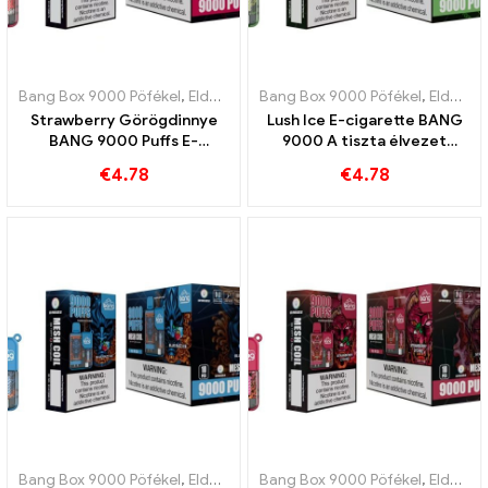
Bang Box 9000 Pöfékel
,
Eldobható e-cigaretta Svédország
Bang Box 9000 Pöfékel
,
,
Eldobható e-cigaretta Svédország
Eldobha
Strawberry Görögdinnye
Lush Ice E-cigarette BANG
BANG 9000 Puffs E-
9000 A tiszta élvezet
cigarette Gyümölcsös
jellemzői
€
4.78
€
4.78
élvezet
Bang Box 9000 Pöfékel
,
Eldobható e-cigaretta Svédország
Bang Box 9000 Pöfékel
,
,
Eldobható e-cigaretta Svédország
Eldobha