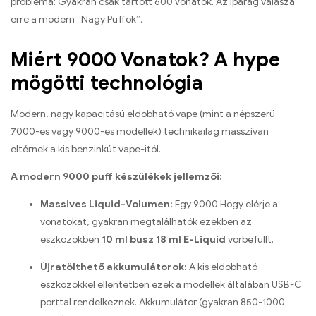
probléma: Gyakran csak tartott 600 Vonatok. Az iparág válasza
erre a modern “Nagy Puffok”.
Miért 9000 Vonatok? A hype
mögötti technológia
Modern, nagy kapacitású eldobható vape (mint a népszerű
7000-es vagy 9000-es modellek) technikailag masszívan
eltérnek a kis benzinkút vape-itól.
A modern 9000 puff készülékek jellemzői:
Massives Liquid-Volumen:
Egy 9000 Hogy elérje a
vonatokat, gyakran megtalálhatók ezekben az
eszközökben
10 ml busz 18 ml E-Liquid
vorbefüllt.
Újratölthető akkumulátorok:
A kis eldobható
eszközökkel ellentétben ezek a modellek általában USB-C
porttal rendelkeznek. Akkumulátor (gyakran 850-1000