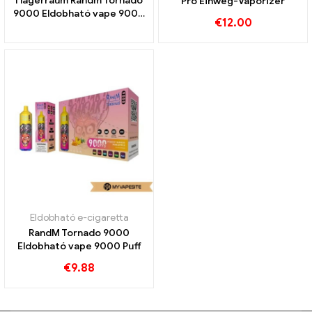
I lagerraum Randm Tornado
Pro Einweg-Vaporizer
9000 Eldobható vape 9000
€
12.00
Puff
Eldobható e-cigaretta
RandM Tornado 9000
Eldobható vape 9000 Puff
€
9.88