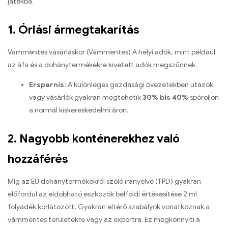
játékba.
1. Óriási ármegtakarítás
Vámmentes vásárláskor (Vámmentes) A helyi adók, mint például
az áfa és a dohánytermékekre kivetett adók megszűnnek.
Ersparnis:
A különleges gazdasági övezetekben utazók
vagy vásárlók gyakran megtehetik
30% bis 40%
spóroljon
a normál kiskereskedelmi áron.
2. Nagyobb konténerekhez való
hozzáférés
Míg az EU dohánytermékekről szóló irányelve (TPD) gyakran
előfordul az eldobható eszközök belföldi értékesítése 2 ml
folyadék korlátozott, Gyakran eltérő szabályok vonatkoznak a
vámmentes területekre vagy az exportra. Ez megkönnyíti a