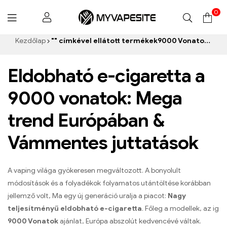
0
Myvapesite.de
Kezdőlap
"" címkével ellátott termékek9000 Vonatok e-cigaretta”
Eldobható e-cigaretta a
9000 vonatok: Mega
trend Európában &
Vámmentes juttatások
A vaping világa gyökeresen megváltozott. A bonyolult
módosítások és a folyadékok folyamatos utántöltése korábban
jellemző volt, Ma egy új generáció uralja a piacot:
Nagy
teljesítményű eldobható e-cigaretta
. Főleg a modellek, az ig
9000 Vonatok
ajánlat, Európa abszolút kedvencévé váltak.