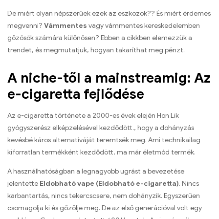
De miért olyan népszerűek ezek az eszközök?? És miért érdemes
megvenni?
Vámmentes
vagy vámmentes kereskedelemben
gőzösök számára különösen? Ebben a cikkben elemezzük a
trendet, és megmutatjuk, hogyan takaríthat meg pénzt.
A niche-től a mainstreamig: Az
e-cigaretta fejlődése
Az e-cigaretta története a 2000-es évek elején Hon Lik
gyógyszerész elképzelésével kezdődött., hogy a dohányzás
kevésbé káros alternatíváját teremtsék meg. Ami technikailag
kiforratlan termékként kezdődött, ma már életmód termék.
A használhatóságban a legnagyobb ugrást a bevezetése
jelentette
Eldobható vape (Eldobható e-cigaretta)
. Nincs
karbantartás, nincs tekercscsere, nem dohányzik. Egyszerűen
csomagolja ki és gőzölje meg. De az első generációval volt egy