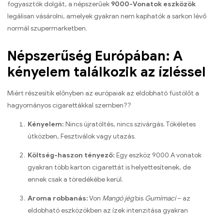
fogyasztók dolgát, a népszerűek
9000-Vonatok eszközök
legálisan vásárolni, amelyek gyakran nem kaphatók a sarkon lévő
normál szupermarketben.
Népszerűség Európában: A
kényelem találkozik az ízléssel
Miért részesítik előnyben az európaiak az eldobható füstölőt a
hagyományos cigarettákkal szemben??
Kényelem:
Nincs újratöltés, nincs szivárgás. Tökéletes
útközben, Fesztiválok vagy utazás.
Költség-haszon tényező:
Egy eszköz 9000 A vonatok
gyakran több karton cigarettát is helyettesítenek, de
ennek csak a töredékébe kerül.
Aroma robbanás:
Von
Mangó jég
bis
Gumimaci
– az
eldobható eszközökben az ízek intenzitása gyakran