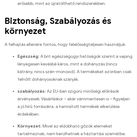
erősebb, mint az újratölthető rendszerekben.
Biztonság, Szabályozás és
környezet
A felhajtás ellenére fontos, hogy felelősségteljesen használjuk.
Egészség:
A brit egészségügyi hatóságok szerint a vaping
lényegesen kevésbé káros, mint a dohányzás (nincs
kátrány, nincs szén-monoxid). A termékeket azonban csak
felnőtt dohányosoknak szánják.
szabályozás:
Az EU-ban szigorú minőségi előírások
érvényesek. Vásárláskor – akár vámmentesen is – figyeljen
a jó hírű forrásokra, a hamisított termékek elkerülése
érdekében.
Környezet:
Mivel az eldobható gőzök elemeket
tartalmaznak, nem kerülhetnek a háztartási szemétbe.