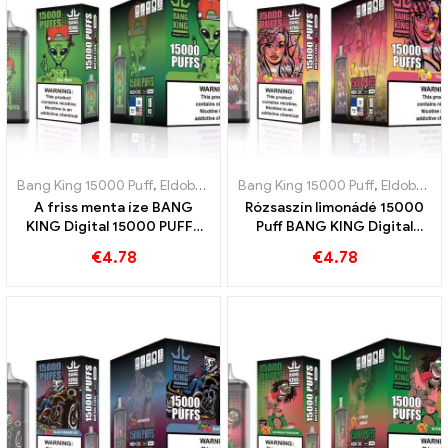
Bang King 15000 Puff
,
Eldobható e-cigaretta Svédország
Bang King 15000 Puff
,
,
Eldobható e-cigaretta Svédország
Eldobható
A friss menta íze BANG
Rózsaszín limonádé 15000
KING Digital 15000 PUFFS
Puff BANG KING Digital
Cool Mint 15000 Puff
15000 PUFFS Frissítő
€
4.78
€
4.78
élmény