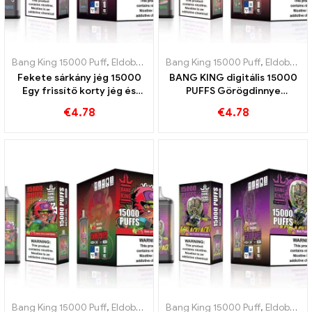
Bang King 15000 Puff
,
Eldobható e-cigaretta Svédország
Bang King 15000 Puff
,
,
Eldobható e-cigaretta Svédország
Eldobható
Fekete sárkány jég 15000
BANG KING digitális 15000
Egy frissítő korty jég és
PUFFS Görögdinnye
frissesség BANG KING
rágógumi 15000 A puffok
€
4.78
€
4.78
Digital 15000 PUFFOK
elvarázsolják ízlelőbimbóit
Bang King 15000 Puff
,
Eldobható e-cigaretta Svédország
Bang King 15000 Puff
,
,
Eldobható e-cigaretta Svédország
Eldobható