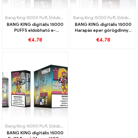
Bang King 15000 Puff
,
Eldobható e-cigaretta Svédország
Bang King 15000 Puff
,
,
Eldobható e-cigaretta Svédország
Eldobható
BANG KING digitális 15000
BANG KING digitális 15000
PUFFS eldobható e-
Harapás eper görögdinnye
cigaretta, élvez 15000
15000 Szívek a frissítő
€
4.78
€
4.78
Vonatok Triple Berry Ice
ízért, eldobható e-cigaretta
Bang King 15000 Puff
,
Eldobható e-cigaretta Svédország
,
Eldobható
BANG KING digitális 15000