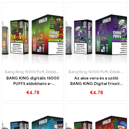
Bang King 15000 Puff
,
Eldobható e-cigaretta Svédország
Bang King 15000 Puff
,
,
Eldobható e-cigaretta Svédország
Eldobható
BANG KING digitális 15000
Az aloe vera és a szőlő
PUFFS eldobható e-
BANG KING Digital frissítő
cigaretta Piros és zöld alma
kombinációja 15000 PUFFS
€
4.78
€
4.78
ízletes keveréke
eldobható e-cigaretta