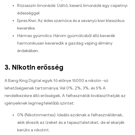
Rózsaszín limonádé: Üdítő, keserű limonádé egy csipetnyi
édességgel.
Epres Kiwi: Az édes szamóca és a savanyú kiwi klasszikus
keveréke.
Hármas gyümölcs: Három gyümölcsből álló keverék
harmonikusan keveredik a gazdag vaping élmény
érdekében.
3. Nikotin erősség
A Bang King Digital egyik fő előnye 15000 a nikotin -só
lehetőségeinek tartománya. Vel 0%, 2%, 3%, és 5% A
rendelkezésre álló erősségek, A felhasználók kiválaszthatják az
igényeiknek legmegfelelőbb szintet:
0% (Nikotinmentes): Ideális azoknak a felhasználóknak,
akik élvezik az ízeket és a tapasztalatokat, de el akarják
kerülni a nikotint.