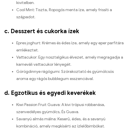
kivitelben.
Cool Mint: Tiszta, Ropogós menta íze, amely frissíti a
szájpadot.
c. Desszert és cukorka ízek
Epres joghurt: Krémes és édes íze, amely egy eper parfitára
emlékeztet.
Vattacukor: Egy nosztalgikus élvezet, amely megragadja a
karneváli vattacukor lényegét.
Görögdinnye rágógumi: Szórakoztató és gyümölcsös
aroma egy rágós bubblegum esszenciával.
d. Egzotikus és egyedi keverékek
Kiwi Passion Fruit Guava: A kivi trópusi robbanása,
szenvedélyes gyümölcs, És Guava.
Savanyú almás málna: Keserű, édes, és a savanyú
kombináció, amely megkísérti az ízlelőbimbókat.