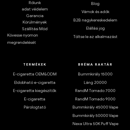
Rólunk
Blog
adat védelem
Vámok és adók
Garancia
B2B nagykereskedelem
Körülmények
Elállási jog
Szállítási Mód
Kövesse nyomon
Töltse le az alkalmazást
megrendelését
TERMÉKEK
BRÉMA RAKTÁR
E-cigaretta OEM&ODM
Bummkirály 15000
Eldobható e-cigaretta
Láng 20000
E-cigaretta kiegészítők
RandM Tornado 7000
E-cigaretta
RandM Tornado 9000
Párologtató
Bummkirály 45000 Vape
Bummkirály 50000 Vape
Nexa Ultra 50K Puff Vape