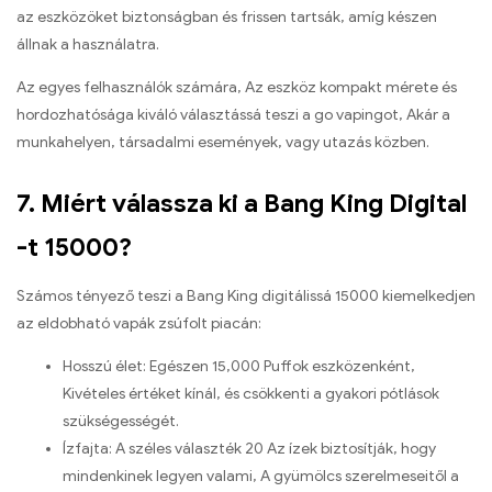
az eszközöket biztonságban és frissen tartsák, amíg készen
állnak a használatra.
Az egyes felhasználók számára, Az eszköz kompakt mérete és
hordozhatósága kiváló választássá teszi a go vapingot, Akár a
munkahelyen, társadalmi események, vagy utazás közben.
7. Miért válassza ki a Bang King Digital
-t 15000?
Számos tényező teszi a Bang King digitálissá 15000 kiemelkedjen
az eldobható vapák zsúfolt piacán:
Hosszú élet: Egészen 15,000 Puffok eszközenként,
Kivételes értéket kínál, és csökkenti a gyakori pótlások
szükségességét.
Ízfajta: A széles választék 20 Az ízek biztosítják, hogy
mindenkinek legyen valami, A gyümölcs szerelmeseitől a