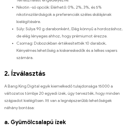
felhasználást engedélyezve.
Nikotin -só opciók: Elérhető: 0%, 2%, 3%, és 5%
nikotinszilárdságok a preferenciák széles skálájának
kielégítésére.
Súly: Súlya 90 g darabonként, Elég könnyű a hordozáshoz,
de elég lényeges ahhoz, hogy prémiumot érezze.
Csomag: Dobozokban értékesítették 10 darabok,
Kényelmes lehetőség a kiskereskedők és a lelkes vapers
számára.
2. Ízválasztás
A Bang King Digital egyik kiemelkedő tulajdonsága 15000 a
változatos tömbje 20 egyedi ízek, úgy tervezték, hogy minden
szájpadot kielégítsen. Itt van a legnépszerűbb lehetőségek
néhány bontása:
a. Gyümölcsalapú ízek