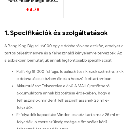
PuffS Peach Mango 15000
Puff eldobható e-cigaretta
€
4.78
a trópusi szórakozáshoz
1. Specifikációk és szolgáltatások
A Bang King Digital 15000 egy eldobható vape eszköz, amelyet a
tartós teljesítményre és a felhasználói kényelemre terveztek. Az
alábbiakban bemutatjuk annak legfontosabb specifikációit:
Puff: -Ig 15,000 felfújja, Ideálissá teszik azok számára, akik
eldobható eszközben élnek a hosszú élettartamban.
Akkumulátor: Felszerelve a 650 A MAH újratölthető
akkumulátora annak biztosítása érdekében, hogy a
felhasználók mindent felhasználhassanak 25 ml e-
folyadék.
E-folyadék kapacitás: Minden eszköz tartalmaz 25 ml e-
folyadék, a csere szükségessége előtt széles körű