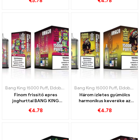
€
5.78
€
4.78
mályvacukor falat
Bang King 15000 Puff
,
Eldobható e-cigaretta Svédország
Bang King 15000 Puff
,
,
Eldobható e-cigaretta Svédország
Eldobható
Finom frissítő epres
Három ízletes gyümölcs
joghurttal BANG KING
harmonikus keveréke az
Digital 15000 PUFFOK
intenzív BANG KING Digital
€
4.78
€
4.78
élményért 15000 PUFFOK