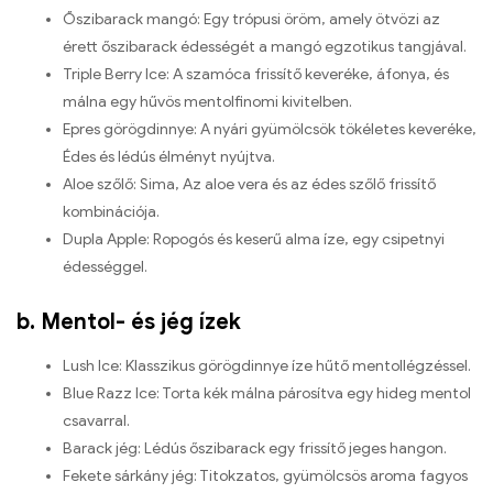
Őszibarack mangó: Egy trópusi öröm, amely ötvözi az
érett őszibarack édességét a mangó egzotikus tangjával.
Triple Berry Ice: A szamóca frissítő keveréke, áfonya, és
málna egy hűvös mentolfinomi kivitelben.
Epres görögdinnye: A nyári gyümölcsök tökéletes keveréke,
Édes és lédús élményt nyújtva.
Aloe szőlő: Sima, Az aloe vera és az édes szőlő frissítő
kombinációja.
Dupla Apple: Ropogós és keserű alma íze, egy csipetnyi
édességgel.
b. Mentol- és jég ízek
Lush Ice: Klasszikus görögdinnye íze hűtő mentollégzéssel.
Blue Razz Ice: Torta kék málna párosítva egy hideg mentol
csavarral.
Barack jég: Lédús őszibarack egy frissítő jeges hangon.
Fekete sárkány jég: Titokzatos, gyümölcsös aroma fagyos