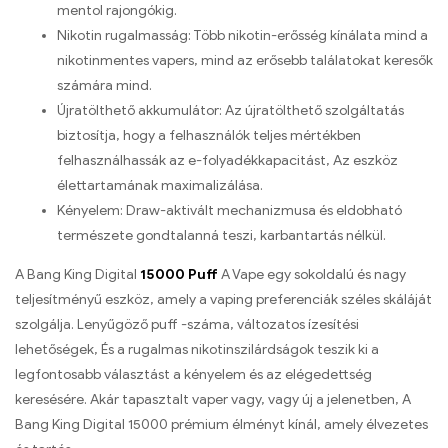
mentol rajongókig.
Nikotin rugalmasság: Több nikotin-erősség kínálata mind a
nikotinmentes vapers, mind az erősebb találatokat keresők
számára mind.
Újratölthető akkumulátor: Az újratölthető szolgáltatás
biztosítja, hogy a felhasználók teljes mértékben
felhasználhassák az e-folyadékkapacitást, Az eszköz
élettartamának maximalizálása.
Kényelem: Draw-aktivált mechanizmusa és eldobható
természete gondtalanná teszi, karbantartás nélkül.
A Bang King Digital
15000 Puff
A Vape egy sokoldalú és nagy
teljesítményű eszköz, amely a vaping preferenciák széles skáláját
szolgálja. Lenyűgöző puff -száma, változatos ízesítési
lehetőségek, És a rugalmas nikotinszilárdságok teszik ki a
legfontosabb választást a kényelem és az elégedettség
keresésére. Akár tapasztalt vaper vagy, vagy új a jelenetben, A
Bang King Digital 15000 prémium élményt kínál, amely élvezetes