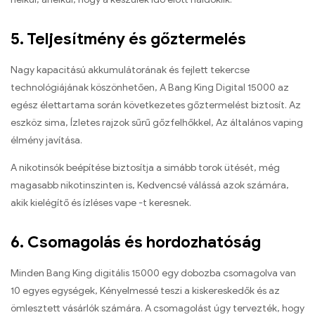
5. Teljesítmény és gőztermelés
Nagy kapacitású akkumulátorának és fejlett tekercse
technológiájának köszönhetően, A Bang King Digital 15000 az
egész élettartama során következetes gőztermelést biztosít. Az
eszköz sima, Ízletes rajzok sűrű gőzfelhőkkel, Az általános vaping
élmény javítása.
A nikotinsók beépítése biztosítja a simább torok ütését, még
magasabb nikotinszinten is, Kedvencsé válássá azok számára,
akik kielégítő és ízléses vape -t keresnek.
6. Csomagolás és hordozhatóság
Minden Bang King digitális 15000 egy dobozba csomagolva van
10 egyes egységek, Kényelmessé teszi a kiskereskedők és az
ömlesztett vásárlók számára. A csomagolást úgy tervezték, hogy