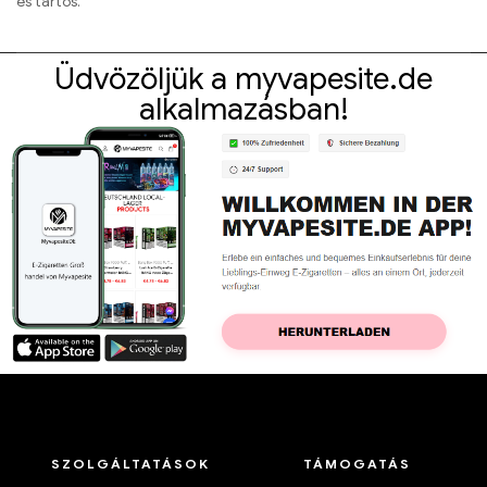
és tartós.
Üdvözöljük a myvapesite.de
alkalmazásban!
SZOLGÁLTATÁSOK
TÁMOGATÁS