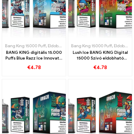
Bang King 15000 Puff
,
Eldobható e-cigaretta Svédország
Bang King 15000 Puff
,
,
Eldobható e-cigaretta Svédország
Eldobható
BANG KING digitális 15.000
Lush Ice BANG KING Digital
Puffs Blue Razz Ice Innovatív
15000 Szívó eldobható
eldobható e-cigaretta
elektronikus cigaretta
€
4.78
€
4.78
15000 Puff görögdinnye