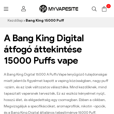
0
Myvapesite.de
Kezdőlap
Bang King 15000 Puff
A Bang King Digital
átfogó áttekintése
15000 Puffs vape
A Bang King Digital 15000 A Puffs Vape lenyűgöző tulajdonságai
miatt jelentős figyelmet kapott a vaping közösségben, nagy puff
-szám, és az ízek változatos választéka. Mind kezdőknek, mind
tapasztalt vapersnek tervezték, Ez az eszköz kényelmet nyújt,
hosszú élet, és elégedettség egy csomagban. Ebben a cikkben,
Megvizsgáljuk a specifikációkat, aromaprofilok, nikotin -opciók,
és a Bang King Digital általános teljesítménye 15000 Puff.