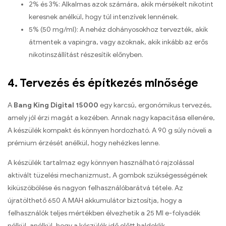
2% és 3%: Alkalmas azok számára, akik mérsékelt nikotint
keresnek anélkül, hogy túl intenzívek lennének.
5% (50 mg/ml): A nehéz dohányosokhoz tervezték, akik
átmentek a vapingra, vagy azoknak, akik inkább az erős
nikotinszállítást részesítik előnyben.
4. Tervezés és építkezés minősége
A
Bang King Digital 15000
egy karcsú, ergonómikus tervezés,
amely jól érzi magát a kezében. Annak nagy kapacitása ellenére,
A készülék kompakt és könnyen hordozható. A 90 g súly növeli a
prémium érzését anélkül, hogy nehézkes lenne.
A készülék tartalmaz egy könnyen használható rajzolással
aktivált tüzelési mechanizmust, A gombok szükségességének
kiküszöbölése és nagyon felhasználóbarátvá tétele. Az
újratölthető 650 A MAH akkumulátor biztosítja, hogy a
felhasználók teljes mértékben élvezhetik a 25 Ml e-folyadék
nélkül, anélkül, hogy a készülék idő előtt haldoklik.