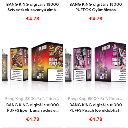
BANG KING digitális 15000
BANG KING digitális 15000
Szívecskék savanyú almás
PUFFOK Gyümölcsös
málnás eldobható e-
harmónia kivi maracuja és
€
4.78
€
4.78
cigaretta 15000 Vonatok
guava gyümölcséből
Bang King 15000 Puff
,
Eldobható e-cigaretta Svédország
Bang King 15000 Puff
,
,
Eldobható e-cigaretta Svédország
Eldobható
BANG KING digitális 15000
BANG KING digitális 15000
PUFFS Eper banán édes és
PUFFS Peach Ice eldobható
trópusi íz
e-cigaretta
€
4.78
€
4.78