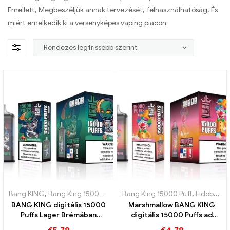
Emellett, Megbeszéljük annak tervezését, felhasználhatóság, És
miért emelkedik ki a versenyképes vaping piacon.
Bang KING
,
Bang King 15000 Puff
,
Eldobható e-cigaretta nikotinnal
Bang King 15000 Puff
,
Eldobható e-cigaretta Svédország
BANG KING digitális 15000
Marshmallow BANG KING
Puffs Lager Brémában
digitális 15000 Puffs ad
15000 Vonat nélküli élvezet
neked 15000 Édes