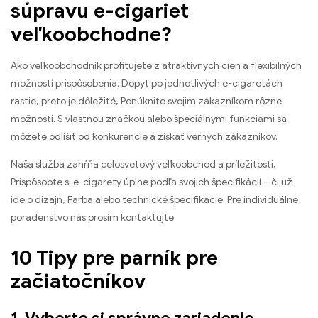
súpravu e-cigariet
veľkoobchodne?
Ako veľkoobchodník profitujete z atraktívnych cien a flexibilných
možností prispôsobenia. Dopyt po jednotlivých e-cigaretách
rastie, preto je dôležité, Ponúknite svojim zákazníkom rôzne
možnosti. S vlastnou značkou alebo špeciálnymi funkciami sa
môžete odlíšiť od konkurencie a získať verných zákazníkov.
Naša služba zahŕňa celosvetový veľkoobchod a príležitosti,
Prispôsobte si e-cigarety úplne podľa svojich špecifikácií – či už
ide o dizajn, Farba alebo technické špecifikácie. Pre individuálne
poradenstvo nás prosím kontaktujte.
10 Tipy pre parník pre
začiatočníkov
1. Vyberte si správne zariadenie