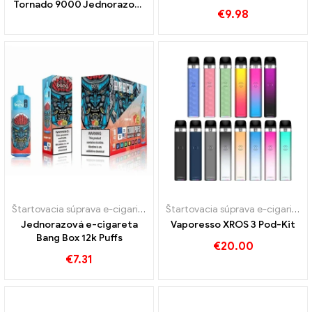
Tornado 9000 Jednorazová
LED diódami
€
9.98
vapa 9000 Obláčiky
Štartovacia súprava e-cigariet
,
Jednorazové e-cigarety
Štartovacia súprava e-cigariet
,
P
Jednorazová e-cigareta
Vaporesso XROS 3 Pod-Kit
Bang Box 12k Puffs
€
20.00
€
7.31