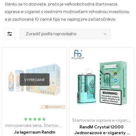
článku sa to dozviete, prečo je veľkoobchodná štartovacia
súprava e-cigariet s vlastnými možnosťami výhodnou investíciou
a je zachovaná 10 cenné tipy na vaping pre začiatočníkov.
VYPREDANÉ
Štartovacia súprava e-cigariet
,
J
Hodnotený
mimozemská séria
,
Štartovacia súprava e-cigariet
,
Jednorazové e-
RandM Crystal 12000
5.00
z 5
Ja lagerraum Randm
Jednorazové e-cigarety s