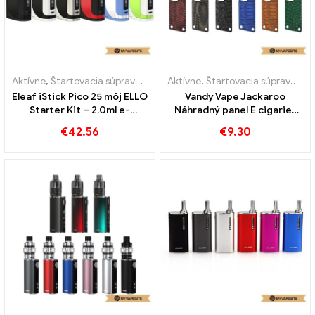
Aktívne
,
Štartovacia súprava e-cigariet
Aktívne
,
Štartovacia súprava e-cigariet
Eleaf iStick Pico 25 môj ELLO
Vandy Vape Jackaroo
Starter Kit – 2.0ml e-
Náhradný panel E cigariet
cigarety veľkoobchod丨
Veľkoobchod 丨 Vlastné
€
42.56
€
9.30
Vlastné