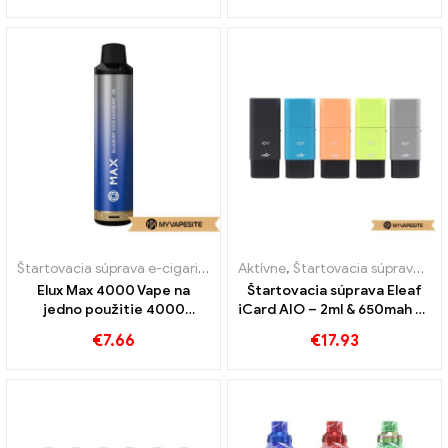
Štartovacia súprava e-cigariet
,
Jednorazové e-cigarety
Aktívne
,
Štartovacia súprava e-cigariet
Elux Max 4000 Vape na
Štartovacia súprava Eleaf
jedno použitie 4000
iCard AIO – 2ml & 650mah e-
Obláčiky
cigarety veľkoobchod丨
€
7.66
€
17.93
Vlastné