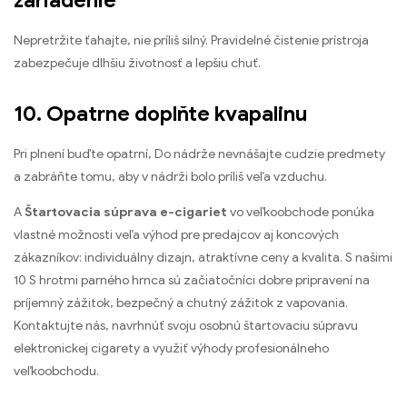
zariadenie
Nepretržite ťahajte, nie príliš silný. Pravidelné čistenie prístroja
zabezpečuje dlhšiu životnosť a lepšiu chuť.
10. Opatrne doplňte kvapalinu
Pri plnení buďte opatrní, Do nádrže nevnášajte cudzie predmety
a zabráňte tomu, aby v nádrži bolo príliš veľa vzduchu.
A
Štartovacia súprava e-cigariet
vo veľkoobchode ponúka
vlastné možnosti veľa výhod pre predajcov aj koncových
zákazníkov: individuálny dizajn, atraktívne ceny a kvalita. S našimi
10 S hrotmi parného hrnca sú začiatočníci dobre pripravení na
príjemný zážitok, bezpečný a chutný zážitok z vapovania.
Kontaktujte nás, navrhnúť svoju osobnú štartovaciu súpravu
elektronickej cigarety a využiť výhody profesionálneho
veľkoobchodu.