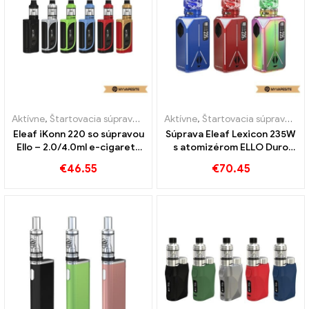
Aktívne
,
Štartovacia súprava e-cigariet
Aktívne
,
Štartovacia súprava e-cigariet
Eleaf iKonn 220 so súpravou
Súprava Eleaf Lexicon 235W
Ello – 2.0/4.0ml e-cigarety
s atomizérom ELLO Duro
veľkoobchod丨Vlastné
PMMA E-Zigaretten
€
46.55
€
70.45
Großhandel丨 Custom