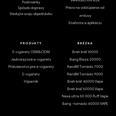
Veľkoobchod B2B
Podmienky
Právo na odstúpenie od
Spôsob dopravy
Sledujte svoju objednávku
zmluvy
Stiahnite si aplikáciu
PRODUKTY
BRÉZKA
E-cigarety OEM&ODM
Breh kráľ 15000
Jednorazové e-cigarety
Bang Blaze 20000
Príslušenstvo pre e-cigarety
RandM Tornádo 7000
E-cigarety
RandM Tornádo 9000
Výparník
Breh kráľ 45000 Vape
Breh kráľ 50000 Vape
Nexa ultra 50 000 Puff Vape
Bang -tornádo 40000 VAPE