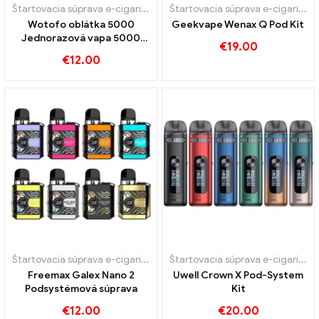
Štartovacia súprava e-cigariet
,
Jednorazové e-cigarety
Štartovacia súprava e-cigariet
,
J
Wotofo oblátka 5000
Geekvape Wenax Q Pod Kit
Jednorazová vapa 5000
€
19.00
Obláčiky
€
12.00
Štartovacia súprava e-cigariet
,
Pod
Štartovacia súprava e-cigariet
,
J
Freemax Galex Nano 2
Uwell Crown X Pod-System
Podsystémová súprava
Kit
€
12.00
€
20.00