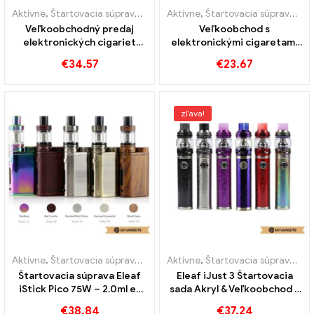
Aktívne
,
Štartovacia súprava e-cigariet
Aktívne
,
Štartovacia súprava e-cigariet
Veľkoobchodný predaj
Veľkoobchod s
elektronických cigariet
elektronickými cigaretami
Eleaf iStick T80 na mieru
Eleaf iStick Basic Kit podľa
€
34.57
€
23.67
vlastného výberu
zľava!
Aktívne
,
Štartovacia súprava e-cigariet
Aktívne
,
Štartovacia súprava e-cigariet
Štartovacia súprava Eleaf
Eleaf iJust 3 Štartovacia
iStick Pico 75W – 2.0ml e-
sada Akryl & Veľkoobchod s
cigarety veľkoobchod丨
cigaretami bežnej verzie E
€
38.84
€
37.24