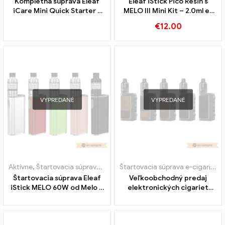
Kompletná súprava Eleaf
Eleaf iStick Pico Resin s
iCare Mini Quick Starter s
MELO III Mini Kit – 2.0ml e-
nabíjačkou iCare Mini PCC –
cigarety veľkoobchod丨
€
12.00
1.3ml & 320mah e-cigarety
Vlastné
veľkoobchod丨 Vlastné
VYPREDANÉ
VYPREDANÉ
Aktívne
,
Štartovacia súprava e-cigariet
Štartovacia súprava e-cigariet
,
Štartovacia súprava Eleaf
Veľkoobchodný predaj
iStick MELO 60W od Melo 4
elektronických cigariet
Veľkoobchodný predaj e-
Eleaf iStick Power 2C 160 W
cigariet D22 na zákazku
na mieru