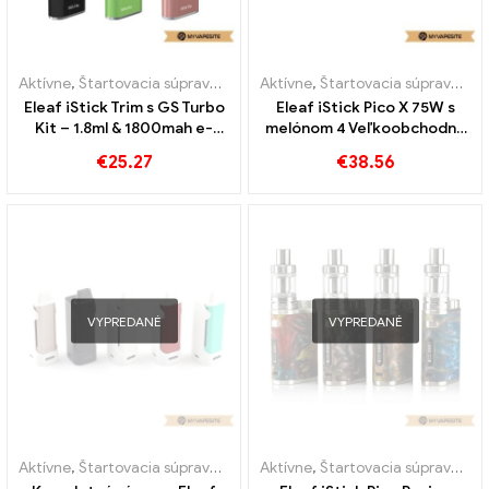
Aktívne
,
Štartovacia súprava e-cigariet
Aktívne
,
Štartovacia súprava e-cigariet
Eleaf iStick Trim s GS Turbo
Eleaf iStick Pico X 75W s
Kit – 1.8ml & 1800mah e-
melónom 4 Veľkoobchodný
cigarety veľkoobchod丨
predaj e-cigariet Starter
€
25.27
€
38.56
Vlastné
Kit 丨 Custom
VYPREDANÉ
VYPREDANÉ
Aktívne
,
Štartovacia súprava e-cigariet
Aktívne
,
Štartovacia súprava e-cigariet