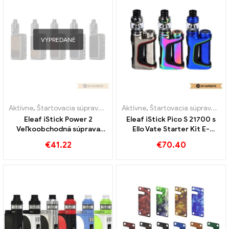
VYPREDANÉ
Aktívne
,
Štartovacia súprava e-cigariet
Aktívne
,
Mod
,
Štartovacia súprava e-cigariet
Eleaf iStick Power 2
Eleaf iStick Pico S 21700 s
Veľkoobchodná súprava
Ello Vate Starter Kit E-
škatúľ 5000mAh E-cigariet
Cigarettes Veľkoobchod 丨
€
41.22
€
70.40
na mieru
Vlastné