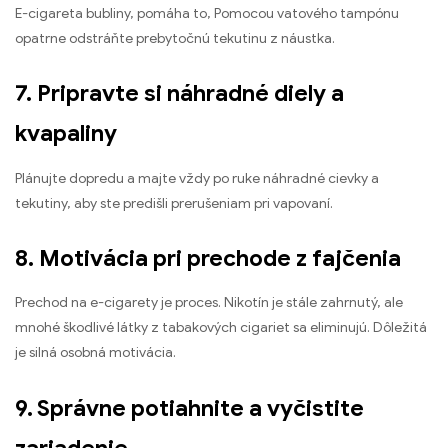
E-cigareta bubliny, pomáha to, Pomocou vatového tampónu
opatrne odstráňte prebytočnú tekutinu z náustka.
7. Pripravte si náhradné diely a
kvapaliny
Plánujte dopredu a majte vždy po ruke náhradné cievky a
tekutiny, aby ste predišli prerušeniam pri vapovaní.
8. Motivácia pri prechode z fajčenia
Prechod na e-cigarety je proces. Nikotín je stále zahrnutý, ale
mnohé škodlivé látky z tabakových cigariet sa eliminujú. Dôležitá
je silná osobná motivácia.
9. Správne potiahnite a vyčistite