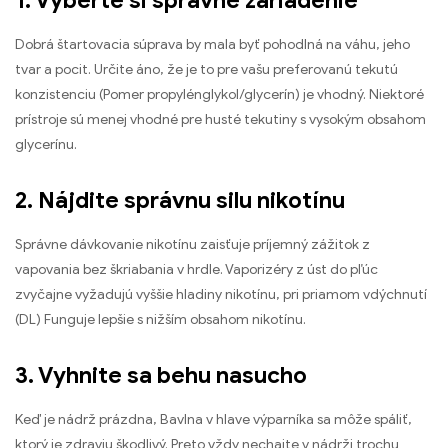
Dobrá štartovacia súprava by mala byť pohodlná na váhu, jeho
tvar a pocit. Určite áno, že je to pre vašu preferovanú tekutú
konzistenciu (Pomer propylénglykol/glycerín) je vhodný. Niektoré
prístroje sú menej vhodné pre husté tekutiny s vysokým obsahom
glycerínu.
2. Nájdite správnu silu nikotínu
Správne dávkovanie nikotínu zaisťuje príjemný zážitok z
vapovania bez škriabania v hrdle. Vaporizéry z úst do pľúc
zvyčajne vyžadujú vyššie hladiny nikotínu, pri priamom vdýchnutí
(DL) Funguje lepšie s nižším obsahom nikotínu.
3. Vyhnite sa behu nasucho
Keď je nádrž prázdna, Bavlna v hlave výparníka sa môže spáliť,
ktorý je zdraviu škodlivý. Preto vždy nechajte v nádrži trochu