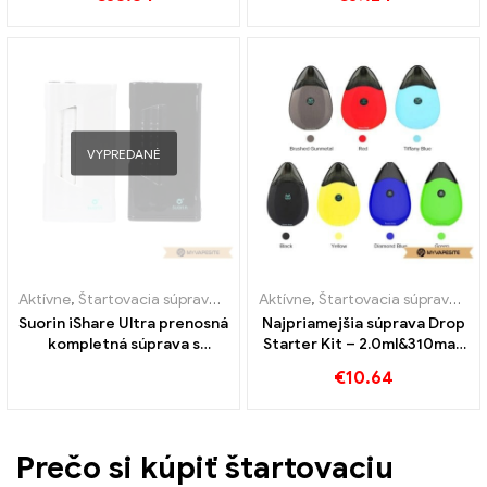
Vlastné
丨 Vlastné
VYPREDANÉ
Aktívne
,
Štartovacia súprava e-cigariet
Aktívne
,
Výparník
,
Štartovacia súprava e-cigariet
Suorin iShare Ultra prenosná
Najpriamejšia súprava Drop
kompletná súprava s
Starter Kit – 2.0ml&310mah
veľkoobchodnou predajnou
e-cigarety veľkoobchod丨
€
10.64
e-cigariet Power Bank丨
Vlastné
Vlastné
Prečo si kúpiť štartovaciu