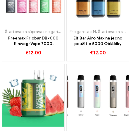
Štartovacia súprava e-cigariet
,
Jednorazové e-cigarety
E-cigareta s N
,
Štartovacia súprava e-cigariet
Freemax Friobar DB7000
Elf Bar Airo Max na jedno
Einweg-Vape 7000
použitie 5000 Obláčiky
Obláčiky
€
12.00
€
12.00