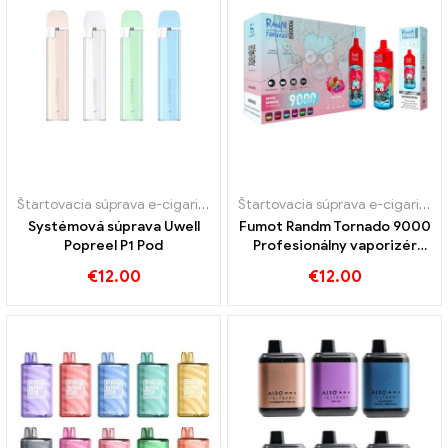
Štartovacia súprava e-cigariet
,
Jednorazová e-cigareta s nikotíno
Štartovacia súprava e-cigariet
,
J
Systémová súprava Uwell
Fumot Randm Tornado 9000
Popreel P1 Pod
Profesionálny vaporizér
Einweg
€
12.00
€
12.00