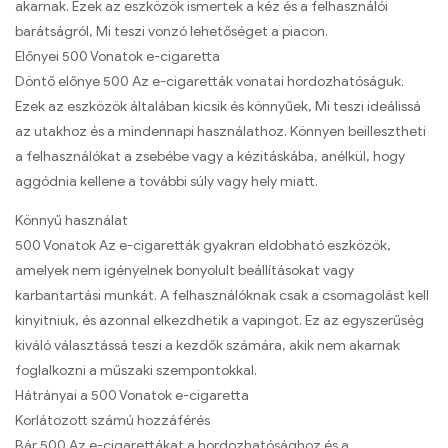
akarnak. Ezek az eszközök ismertek a kéz és a felhasználói
barátságról, Mi teszi vonzó lehetőséget a piacon.
Előnyei 500 Vonatok e-cigaretta
Döntő előnye 500 Az e-cigaretták vonatai hordozhatóságuk.
Ezek az eszközök általában kicsik és könnyűek, Mi teszi ideálissá
az utakhoz és a mindennapi használathoz. Könnyen beillesztheti
a felhasználókat a zsebébe vagy a kézitáskába, anélkül, hogy
aggódnia kellene a további súly vagy hely miatt.
Könnyű használat
500 Vonatok Az e-cigaretták gyakran eldobható eszközök,
amelyek nem igényelnek bonyolult beállításokat vagy
karbantartási munkát. A felhasználóknak csak a csomagolást kell
kinyitniuk, és azonnal elkezdhetik a vapingot. Ez az egyszerűség
kiváló választássá teszi a kezdők számára, akik nem akarnak
foglalkozni a műszaki szempontokkal.
Hátrányai a 500 Vonatok e-cigaretta
Korlátozott számú hozzáférés
Bár 500 Az e-cigarettákat a hordozhatósághoz és a