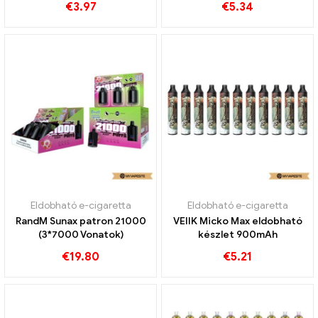
€
3.97
€
5.34
Eldobható e-cigaretta
Eldobható e-cigaretta
RandM Sunax patron 21000
VEIIK Micko Max eldobható
(3*7000 Vonatok)
készlet 900mAh
€
19.80
€
5.21