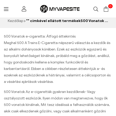
0
Myvapesite.de
Kezdőlap
"" címkével ellátott termékek500 Vonatok e-cigaretta”
500 Vonatok e-cigaretta: Átfogó áttekintés
Meghal 500 A Trains E-Cigaretta népszerű választás a kezdők és
az alkalmi dohányosok körében. Ezek az eszközök egyszerű és
bonyolult lehetőséget kínálnak, próbáld meg a gőzölést, anélkül,
hogy gondoskodni kellene a komplex funkciókról és
karbantartásról. Ebben a cikkben részletesen áttekintjük a- és
ezeknek az eszközöknek a hátrányai, valamint a célcsoporton és
a vásárlási ajánlások vásárlása.
500 Vonatok Az e-cigaretták gyakran kezdőknek- Vagy
osztályozott eszközök. Ilyen módon van megtervezve, hogy ők
500 vonatok kínálnak, Mit tesz ideálissá a felhasználók számára,
akik csak elkezdenek gőzölni, vagy csak alkalmanként gőzölni