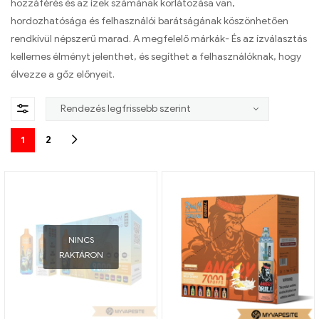
hozzáférés és az ízek számának korlátozása van,
hordozhatósága és felhasználói barátságának köszönhetően
rendkívül népszerű marad. A megfelelő márkák- És az ízválasztás
kellemes élményt jelenthet, és segíthet a felhasználóknak, hogy
élvezze a gőz előnyeit.
1
2
NINCS
RAKTÁRON