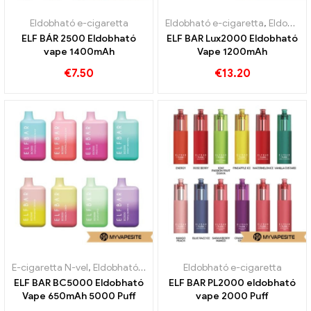
Eldobható e-cigaretta
Eldobható e-cigaretta
,
Eldobható e-cigaretta Svédország
ELF BÁR 2500 Eldobható
ELF BAR Lux2000 Eldobható
vape 1400mAh
Vape 1200mAh
€
7.50
€
13.20
E-cigaretta N-vel
,
Eldobható e-cigaretta
Eldobható e-cigaretta
,
Vámmentes áru
ELF BAR BC5000 Eldobható
ELF BAR PL2000 eldobható
Vape 650mAh 5000 Puff
vape 2000 Puff