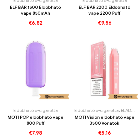
Eldobható e-cigaretta
Eldobható e-cigaretta
ELF BÁR 1500 Eldobható
ELF BÁR 2200 Eldobható
vape 850mAh
vape 2200 Puff
€
6.82
€
9.56
Eldobható e-cigaretta
Eldobható e-cigaretta
,
ELADÁS %
MOTI POP eldobható vape
MOTI Vision eldobható vape
800 Puff
3500 Vonatok
€
7.98
€
5.16