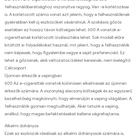
felhasználóbarátsághoz viszonyítva ragyog, Van -e korlátozásai
is. A korlátozott számú vonat azt jelenti, hogy a felhasználóknak
gyakrabban kell új eszközöket vásárolniuk. A szokásos gőzös
esetében ez hosszú távon költséges lehet. 500 A vonatok e-
cigarettainak korlátozott ízválasztéka lehet. Sok modell előre
kitöltött e-folyadékokat használ, mit jelent, hogy a felhasználók
nem képesek, hogy figyelembe vegye a saját preferenciáit. Ez
lehet a gőzösnek, akik változatos ízélést keresnek, nem kielégítő.
Célcsoport
Újonnan érkezők a vapingban
500 Az e-cigaretták vonatok különösen alkalmasak az újonnan
érkezők számára. A viszonylag alacsony költségek és az egyszerű
kezelhetőség megkönnyíti, hogy elmerüljön a vaping világában. A
felhasználók gyorsan megtudhatják, Akár tetszik a vaping,
anélkül, hogy magas befektetéseket kellene végrehajtania.
Alkalmi dohányos
Ezek az eszközök ideálisak az alkalmi dohányosok számára is,