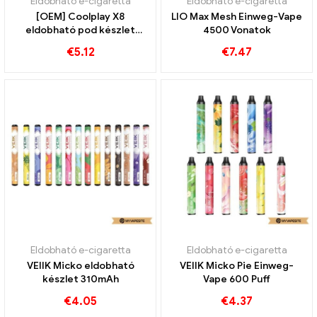
Eldobható e-cigaretta
Eldobható e-cigaretta
[OEM] Coolplay X8
LIO Max Mesh Einweg-Vape
eldobható pod készlet
4500 Vonatok
1000 mAh
€
5.12
€
7.47
Eldobható e-cigaretta
Eldobható e-cigaretta
VEIIK Micko eldobható
VEIIK Micko Pie Einweg-
készlet 310mAh
Vape 600 Puff
€
4.05
€
4.37