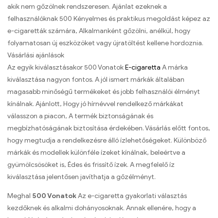
akik nem gőzölnek rendszeresen. Ajánlat ezeknek a
felhasználóknak 500 Kényelmes és praktikus megoldást képez az
e-cigaretták számára, Alkalmanként gőzölni, anélkül, hogy
folyamatosan új eszközöket vagy újratöltést kellene hordoznia.
Vásárlási ajánlások
Az egyik kiválasztásakor 500 Vonatok
E-cigaretta
A márka
kiválasztása nagyon fontos. A jól ismert márkák általában
magasabb minőségű termékeket és jobb felhasználói élményt
kínálnak. Ajánlott, Hogy jó hírnévvel rendelkező márkákat
válasszon a piacon, A termék biztonságának és
megbízhatóságának biztosítása érdekében. Vásárlás előtt fontos,
hogy megtudja a rendelkezésre álló ízlehetőségeket. Különböző
márkák és modellek különféle ízeket kínálnak, beleértve a
gyümölcsösöket is, Édes és frissítő ízek. A megfelelő íz
kiválasztása jelentősen javíthatja a gőzélményt.
Meghal
500 Vonatok
Az e-cigaretta gyakorlati választás
kezdőknek és alkalmi dohányosoknak. Annak ellenére, hogy a