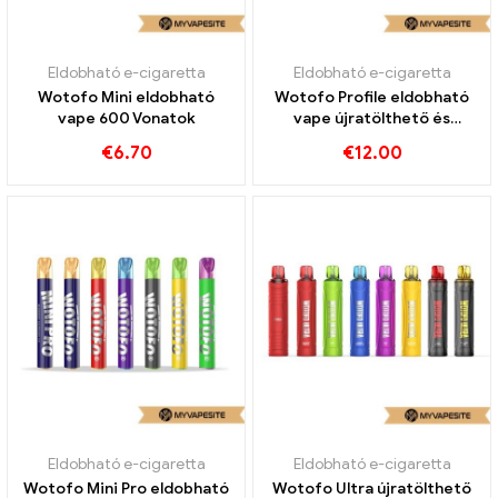
Eldobható e-cigaretta
Eldobható e-cigaretta
Wotofo Mini eldobható
Wotofo Profile eldobható
vape 600 Vonatok
vape újratölthető és
újratölthető
€
6.70
€
12.00
Eldobható e-cigaretta
Eldobható e-cigaretta
Wotofo Mini Pro eldobható
Wotofo Ultra újratölthető