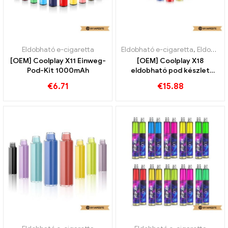
Eldobható e-cigaretta
Eldobható e-cigaretta
,
Eldobható e-cigaretta Svédország
[OEM] Coolplay X11 Einweg-
[OEM] Coolplay X18
Pod-Kit 1000mAh
eldobható pod készlet
1000 mAh
€
6.71
€
15.88