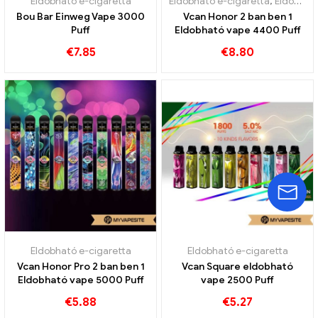
Eldobható e-cigaretta
Eldobható e-cigaretta
,
Eldobható e-cigaretta Ausztria
Bou Bar Einweg Vape 3000
Vcan Honor 2 ban ben 1
Puff
Eldobható vape 4400 Puff
€
7.85
€
8.80
Eldobható e-cigaretta
Eldobható e-cigaretta
Vcan Honor Pro 2 ban ben 1
Vcan Square eldobható
Eldobható vape 5000 Puff
vape 2500 Puff
€
5.88
€
5.27