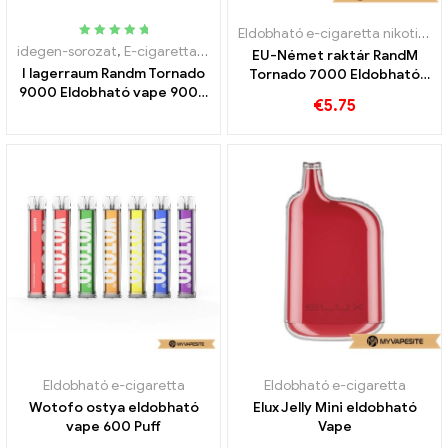
Eldobható e-cigaretta nikotinnal
Névleges
idegen-sorozat
,
E-cigaretta indítókészlet
,
Eldobható e-cigaretta
EU-Német raktár RandM
5.00
kifelé 5
I lagerraum Randm Tornado
Tornado 7000 Eldobható
9000 Eldobható vape 9000
vape 7000 Puff
€
5.75
Puff
Eldobható e-cigaretta
Eldobható e-cigaretta
Wotofo ostya eldobható
Elux Jelly Mini eldobható
vape 600 Puff
Vape