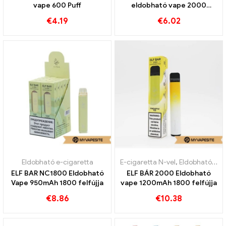
vape 600 Puff
eldobható vape 2000
Vonatok
€
4.19
€
6.02
Eldobható e-cigaretta
E-cigaretta N-vel
,
Eldobható e-cigaretta
ELF BAR NC1800 Eldobható
ELF BÁR 2000 Eldobható
Vape 950mAh 1800 felfújja
vape 1200mAh 1800 felfújja
€
8.86
€
10.38