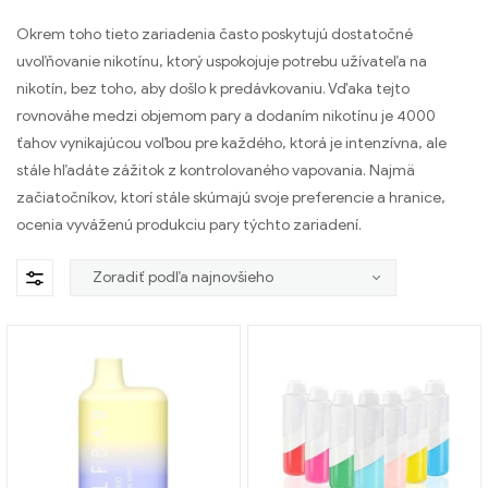
Okrem toho tieto zariadenia často poskytujú dostatočné
uvoľňovanie nikotínu, ktorý uspokojuje potrebu užívateľa na
nikotín, bez toho, aby došlo k predávkovaniu. Vďaka tejto
rovnováhe medzi objemom pary a dodaním nikotínu je 4000
ťahov vynikajúcou voľbou pre každého, ktorá je intenzívna, ale
stále hľadáte zážitok z kontrolovaného vapovania. Najmä
začiatočníkov, ktorí stále skúmajú svoje preferencie a hranice,
ocenia vyváženú produkciu pary týchto zariadení.