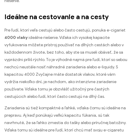
riešenie.
Ideálne na cestovanie a na cesty
Pre ľudí, ktorí veľa cestujú alebo často cestujú, ponuka e-cigariet
4000 vlaky
ideálne riešenie. Vďaka ich vysokej kapacite
vyfukovania môžete prístroj používať na dlhých cestách alebo v
každodennom živote, bez toho, aby ste sa museli obávať, že sa
vyprázdni príliš rýchlo. To je výhodné najmä pre ľudí, ktorí so sebou
nechcú neustále nosiť náhradné zariadenia alebo e-liquidy. S
kapacitou 4000 Zvyčajne máte dostatok vlakov, ktoré vám
vydržia niekoľko dní, je nachdom, ako intenzívne zariadenie
používate. Vďaka tomu je obzvlášť užitočný pre častých
cestujúcich alebo ľudí, ktorí často cestujú na dlhý čas.
Zariadenia sú tiež kompaktné a ľahké, vďaka čomu sú ideálne na
prepravu. Aj keď ponúkajú veľkú kapacitu fúkania, sú tak
navrhnuté, že sa ľahko zmestia do tašky alebo príručnej batožiny.
Vďaka tomu sú ideálne pre ľudí, ktorí chcú mať svoju e-cigaretu