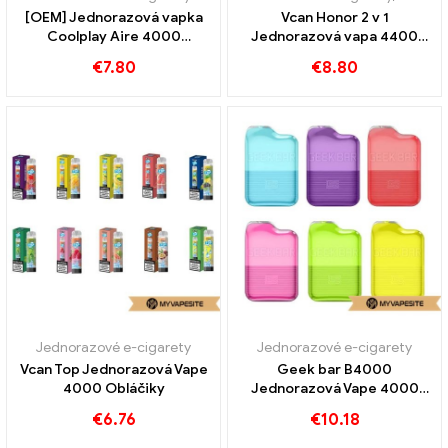
[OEM] Jednorazová vapka
Vcan Honor 2 v 1
Coolplay Aire 4000
Jednorazová vapa 4400
Obláčiky
Obláčiky
€
7.80
€
8.80
Jednorazové e-cigarety
Jednorazové e-cigarety
Vcan Top Jednorazová Vape
Geek bar B4000
4000 Obláčiky
Jednorazová Vape 4000
Obláčiky
€
6.76
€
10.18