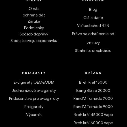
O nás
Blog
ochrana dát
Clá a dane
Záruka
Veľkoobchod B2B
Podmienky
Právo na odstúpenie od
Spôsob dopravy
Sledujte svoju objednávku
zmluvy
Stiahnite si aplikáciu
PRODUKTY
BRÉZKA
E-cigarety OEM&ODM
Breh kráľ 15000
Jednorazové e-cigarety
Bang Blaze 20000
Príslušenstvo pre e-cigarety
RandM Tornádo 7000
E-cigarety
RandM Tornádo 9000
Výparník
Breh kráľ 45000 Vape
Breh kráľ 50000 Vape