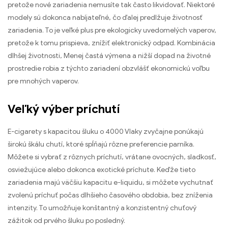
pretože nové zariadenia nemusíte tak často likvidovať. Niektoré
modely sú dokonca nabíjateľné, čo ďalej predlžuje životnosť
zariadenia. To je veľké plus pre ekologicky uvedomelých vaperov,
pretože k tomu prispieva, znížiť elektronický odpad. Kombinácia
dlhšej životnosti, Menej častá výmena a nižší dopad na životné
prostredie robia z týchto zariadení obzvlášť ekonomickú voľbu
pre mnohých vaperov.
Veľký výber príchutí
E-cigarety s kapacitou šluku o 4000 Vlaky zvyčajne ponúkajú
širokú škálu chutí, ktoré spĺňajú rôzne preferencie parníka.
Môžete si vybrať z rôznych príchutí, vrátane ovocných, sladkosť,
osviežujúce alebo dokonca exotické príchute. Keďže tieto
zariadenia majú väčšiu kapacitu e-liquidu, si môžete vychutnať
zvolenú príchuť počas dlhšieho časového obdobia, bez zníženia
intenzity. To umožňuje konštantný a konzistentný chuťový
zážitok od prvého šluku po posledný.