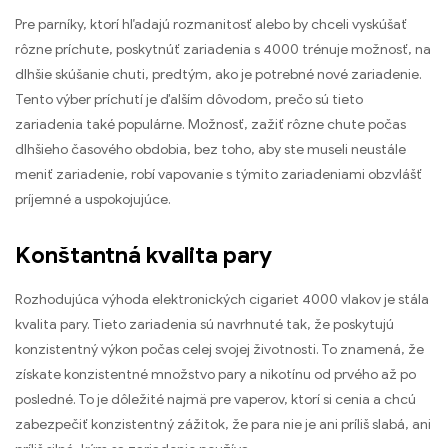
Pre parníky, ktorí hľadajú rozmanitosť alebo by chceli vyskúšať
rôzne príchute, poskytnúť zariadenia s 4000 trénuje možnosť, na
dlhšie skúšanie chuti, predtým, ako je potrebné nové zariadenie.
Tento výber príchutí je ďalším dôvodom, prečo sú tieto
zariadenia také populárne. Možnosť, zažiť rôzne chute počas
dlhšieho časového obdobia, bez toho, aby ste museli neustále
meniť zariadenie, robí vapovanie s týmito zariadeniami obzvlášť
príjemné a uspokojujúce.
Konštantná kvalita pary
Rozhodujúca výhoda elektronických cigariet 4000 vlakov je stála
kvalita pary. Tieto zariadenia sú navrhnuté tak, že poskytujú
konzistentný výkon počas celej svojej životnosti. To znamená, že
získate konzistentné množstvo pary a nikotínu od prvého až po
posledné. To je dôležité najmä pre vaperov, ktorí si cenia a chcú
zabezpečiť konzistentný zážitok, že para nie je ani príliš slabá, ani