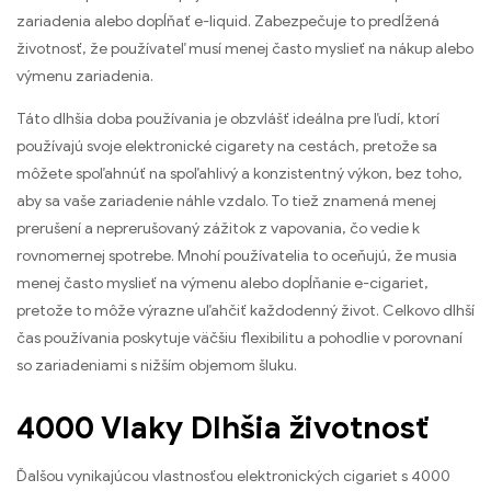
zariadenia alebo dopĺňať e-liquid. Zabezpečuje to predĺžená
životnosť, že používateľ musí menej často myslieť na nákup alebo
výmenu zariadenia.
Táto dlhšia doba používania je obzvlášť ideálna pre ľudí, ktorí
používajú svoje elektronické cigarety na cestách, pretože sa
môžete spoľahnúť na spoľahlivý a konzistentný výkon, bez toho,
aby sa vaše zariadenie náhle vzdalo. To tiež znamená menej
prerušení a neprerušovaný zážitok z vapovania, čo vedie k
rovnomernej spotrebe. Mnohí používatelia to oceňujú, že musia
menej často myslieť na výmenu alebo dopĺňanie e-cigariet,
pretože to môže výrazne uľahčiť každodenný život. Celkovo dlhší
čas používania poskytuje väčšiu flexibilitu a pohodlie v porovnaní
so zariadeniami s nižším objemom šluku.
4000 Vlaky Dlhšia životnosť
Ďalšou vynikajúcou vlastnosťou elektronických cigariet s 4000