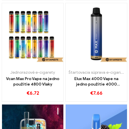
Jednorazové e-cigarety
Štartovacia súprava e-cigariet
,
J
Vcan Max Pro Vape na jedno
Elux Max 4000 Vape na
použitie 4800 Vlaky
jedno použitie 4000
Obláčiky
€
6.72
€
7.66