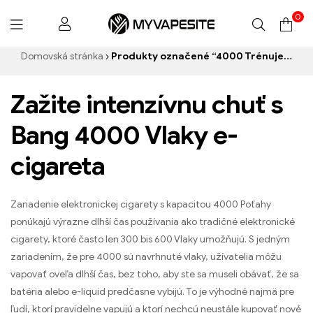
0
Myvapesite.de
Domovská stránka
Produkty označené “4000 Trénuje e-cigarety”
Zažite intenzívnu chuť s
Bang 4000 Vlaky e-
cigareta
Zariadenie elektronickej cigarety s kapacitou 4000 Poťahy
ponúkajú výrazne dlhší čas používania ako tradičné elektronické
cigarety, ktoré často len 300 bis 600 Vlaky umožňujú. S jedným
zariadením, že pre 4000 sú navrhnuté vlaky, užívatelia môžu
vapovať oveľa dlhší čas, bez toho, aby ste sa museli obávať, že sa
batéria alebo e-liquid predčasne vybijú. To je výhodné najmä pre
ľudí, ktorí pravidelne vapujú a ktorí nechcú neustále kupovať nové