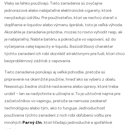
Vlaky sa ľahko používajú. Tieto zariadenia sú zvyčajne
jednorazové alebo nabíjateľné elektronické cigarety, ktoré
nevyžadujú údržbu. Pre používateľov, ktorí sa nechcú starať o
dopĺňanie e-liquidov alebo výmenu špirálok, toto je veľká výhoda.
Akonáhle je zariadenie prázdne, mozes to rovno vyhodit resp, ak
je nabíjateľný, Nabite batériu a pokračujte vo vapovaní, až do
vyčerpania celej kapacity e-liquidu. Bezúdržbový charakter
týchto zariadení ich robí obzvlášť atraktívnymi pre ľudí, ktorí chcú
bezproblémový zážitok z vapovania.
Tieto zariadenia ponúkajú aj veľké pohodlie, pretože sú
pripravené na okamžité použitie, hneď ako sa vyberú z obalu.
Neexistujú žiadne zložité nastavenia alebo úpravy, ktoré treba
urobiť – len sa nadýchnite a užívajte si. To je užitočné najmä pre
začiatočníkov vo vapingu, pretože sa nemusia zaoberať
technológiou alebo tým, ako to funguje. Jednoduchosť
používania týchto zariadení z nich robí obľúbenú voľbu pre
mnohých
Parný čln
, ktorí hľadajú jednoduché a spoľahlivé