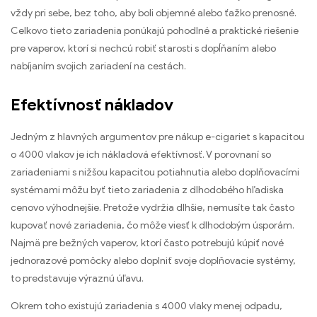
vždy pri sebe, bez toho, aby boli objemné alebo ťažko prenosné.
Celkovo tieto zariadenia ponúkajú pohodlné a praktické riešenie
pre vaperov, ktorí si nechcú robiť starosti s dopĺňaním alebo
nabíjaním svojich zariadení na cestách.
Efektívnosť nákladov
Jedným z hlavných argumentov pre nákup e-cigariet s kapacitou
o 4000 vlakov je ich nákladová efektívnosť. V porovnaní so
zariadeniami s nižšou kapacitou potiahnutia alebo doplňovacími
systémami môžu byť tieto zariadenia z dlhodobého hľadiska
cenovo výhodnejšie. Pretože vydržia dlhšie, nemusíte tak často
kupovať nové zariadenia, čo môže viesť k dlhodobým úsporám.
Najmä pre bežných vaperov, ktorí často potrebujú kúpiť nové
jednorazové pomôcky alebo doplniť svoje doplňovacie systémy,
to predstavuje výraznú úľavu.
Okrem toho existujú zariadenia s 4000 vlaky menej odpadu,