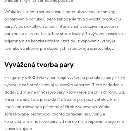
príliš silná, kým sa zariadenie používa.
Vďaka kvalitnému spracovaniu a optimalizovanej technológii
odparovania ponúkajú tieto zariadenia trvalo vysokú produkciu
pary. Aj po niekoľkých dňoch intenzívneho používania zostáva
para hustá a aromatická, bez straty kvality. To výrazne prispieva k
príjemnému a konzistentnému zážitku z vapovania, ktorý je
rovnako atraktívny pre skúsených vaperov aj začiatočníkov.
Vyvážená tvorba pary
E-cigarety s 4000 Vlaky ponúkajú vyváženú produkciu pary, ktorý
vyhovuje začiatočníkom aj skúseným vaperom. Tieto zariadenia
dodávajú mierne množstvo pary, ktorý nie je ani príliš ohromujúci,
ani príliš slabý. Toto je obzvlášť dôležité pre používateľov, ktorí
chcú kontrolovaný a príjemný zážitok z vapovania. Vďaka
sofistikovanej technológii týchto zariadení sa uvoľňuje
konzistentné množstvo pary, vďaka čomu je vapovanie príjemné
a uspokojujúce.