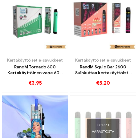
Kertakäyttöiset e-savukkeet
Kertakäyttöiset e-savukkeet
RandM Tornado 600
RandM Squid Bar 2500
Kertakäyttöinen vape 600
Suihkuttaa kertakäyttöistä
Puffs
höyryä
€
3.95
€
5.20
LOPPU
VARASTOSTA