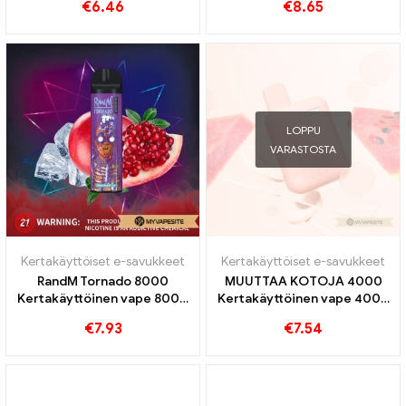
€
6.46
€
8.65
LOPPU
VARASTOSTA
Kertakäyttöiset e-savukkeet
Kertakäyttöiset e-savukkeet
RandM Tornado 8000
MUUTTAA KOTOJA 4000
Kertakäyttöinen vape 8000
Kertakäyttöinen vape 4000
Puffs
Puffs
€
7.93
€
7.54