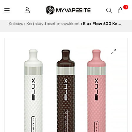
0
Myvapesite.de
Kotisivu
Kertakäyttöiset e-savukkeet
Elux Flow 600 Kertakäyttöinen vape 600 Puffs