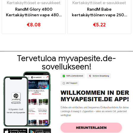
Kertakäyttöiset e-savukkeet
Kertakäyttöiset e-savukkeet
RandM Glory 4800
RandM Babe
Kertakäyttöinen vape 4800
kertakäyttöinen vape 2500
Puffs
Puffs
€
8.08
€
5.22
Tervetuloa myvapesite.de-
sovellukseen!