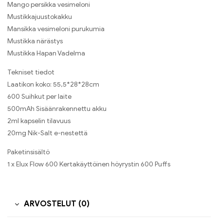
Mango persikka vesimeloni
Mustikkajuustokakku
Mansikka vesimeloni purukumia
Mustikka närästys
Mustikka Hapan Vadelma
Tekniset tiedot
Laatikon koko: 55,5*28*28cm
600 Suihkut per laite
500mAh Sisäänrakennettu akku
2ml kapselin tilavuus
20mg Nik-Salt e-nestettä
Paketinsisältö
1 x Elux Flow 600 Kertakäyttöinen höyrystin 600 Puffs
ARVOSTELUT (0)