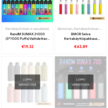
Kertakäyttöiset e-savukkeet
Aktiivinen
,
Kertakäyttöinen nikotiinia sisältävä sähkötupakka
RandM SUMAX 21000
BMOR Selva
(3*7000 Puffs) Vaihdettava
Kertakäyttöpakkaus
ilmavirtauskapasiteetti
1100mAh sähkösavukkeiden
€
19.32
€
43.89
kertakäyttöinen vape
tukkumyynti丨Räätälöity
LOPPU
LOPPU
VARASTOSTA
VARASTOSTA