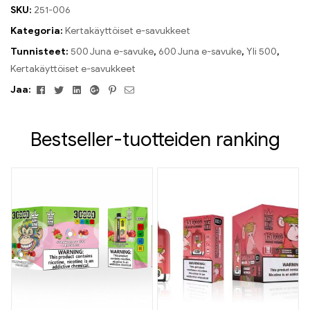
SKU:
251-006
Kategoria:
Kertakäyttöiset e-savukkeet
Tunnisteet:
500 Juna e-savuke
,
600 Juna e-savuke
,
Yli 500
,
Kertakäyttöiset e-savukkeet
Facebook
Viserrys
Linkedin
Google+
Pinterest
Sähköposti
Jaa:
Bestseller-tuotteiden ranking