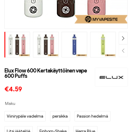
Elux Flow 600 Kertakäyttöinen vape
600 Puffs
€
4.59
Maku
Viinirypäle vadelma
persikka
Passion hedelmä
Litsi jäätelöä
Einhorn-Shake
Herra Blue