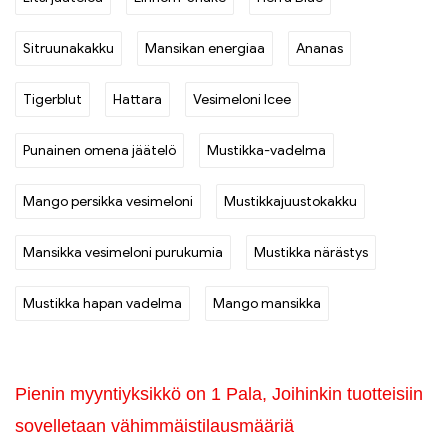
Sitruunakakku
Mansikan energiaa
Ananas
Tigerblut
Hattara
Vesimeloni Icee
Punainen omena jäätelö
Mustikka-vadelma
Mango persikka vesimeloni
Mustikkajuustokakku
Mansikka vesimeloni purukumia
Mustikka närästys
Mustikka hapan vadelma
Mango mansikka
Pienin myyntiyksikkö on 1 Pala, Joihinkin tuotteisiin
sovelletaan vähimmäistilausmääriä