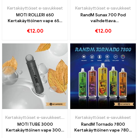
Kertakäyttöiset e-savukkeet
Kertakäyttöiset e-savukkeet
MOTI ROLLERI 650
RandM Sunax 700 Pod
Kertakäyttöinen vape 650
vaihdettava
Puffs
kertakäyttöinen vape-sarja
€
12.00
€
12.00
Kertakäyttöiset e-savukkeet
,
Kertakäyttöiset e-savukkeet Itävalta
Kertakäyttöiset e-savukkeet
,
MOTI TUBE 3000
RandM Tornado 7800
Kertakäyttöinen vape 3000
Kertakäyttöinen vape 7800
Puffs
Puffs