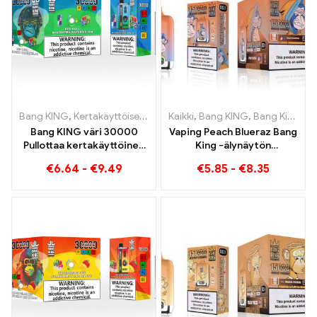
Bang KING
,
Kertakäyttöiset sähkösavukkeet Liettua
Kaikki
,
Bang KING
,
,
Bang King Smart Screen 15000 Pullistaa
Kertakäyttöi
Bang KING väri 30000
Vaping Peach Blueraz Bang
Pullottaa kertakäyttöinen
King -älynäytön
savuke, jossa on kaksi
tulevaisuus 15000 Pullistaa
€
6.64
-
€
9.49
€
5.85
-
€
8.35
makua Red Bull Energy
Watermelon Bubble Gum
Sweet