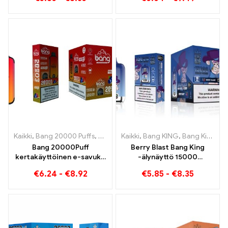
mauilla Blueberry Ice ja
Black Dragon Ice
Kaikki
,
Bang 20000 Puffs
,
Bang KING
Kaikki
,
Kertakäyttöiset e-savukkee
,
Bang KING
,
Bang King Smart Screen 15000 Pullistaa
Bang 20000Puff
Berry Blast Bang King
kertakäyttöinen e-savuke
-älynäyttö 15000
mustikka vesimeloni maku
Pumputtaa uuden
€
6.24
-
€
8.92
€
5.85
-
€
8.35
ja kaksoisverkko
sukupolven
kertakäyttöistä e-
savuketta