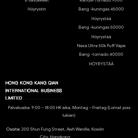
E-savukkeet
RandM Tornado 9000
Höyrystin
Bang -kuningas 45000
Höyrystää
Bang -kuningas 50000
Höyrystää
Nexa Ultra 50k Puff Vape
Bang -tornado 40000
HÖYRYSTÄÄ
Palveluaika: 9:00 – 18:00 HK aika, Montag – Freitag (Lomat pois
lukien)
Osoite:
200 Shun Fung Street, Awh Wanille, Kowlin
City, Hongkong