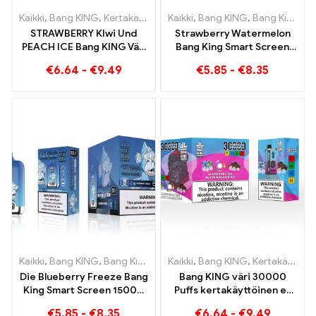
Kaikki
,
Bang KING
,
Kertakäyttöiset sähkösavukkeet Liettua
Kaikki
,
Bang KING
,
Bang King Smart Screen 15000 Pullistaa
,
Kertak
STRAWBERRY KIwi Und
Strawberry Watermelon
PEACH ICE Bang KING Väri
Bang King Smart Screen
30000 Puffs
15000 Puff Nauti
€
6.64
-
€
9.49
€
5.85
-
€
8.35
Kertakäyttöinen E-savuke
hedelmien rentouttavasta
- Kaksinkertainen maku
nautinnosta
ainutlaatuisen
höyrytyskokemuksen
saavuttamiseksi
Kaikki
,
Bang KING
,
Bang King Smart Screen 15000 Pullistaa
Kaikki
,
Bang KING
,
Kertakäyttöiset sähkösavukkeet Liettua
,
Kertak
Die Blueberry Freeze Bang
Bang KING väri 30000
King Smart Screen 15000
Puffs kertakäyttöinen e-
Puff tarjoaa herkullista
savuke Laadukas nautinto
€
5.85
-
€
8.35
€
6.64
-
€
9.49