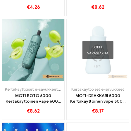
vape
Puffs
€
4.26
€
8.62
LOPPU
VARASTOSTA
Kertakäyttöiset e-savukkeet
,
Kertakäyttöiset sähkösavukkeet Portu
Kertakäyttöiset e-savukkeet
MOTI BOTO 6000
MOTI-DEAKKARI 5000
Kertakäyttöinen vape 6000
Kertakäyttöinen vape 5000
Puffs
Puffs
€
8.62
€
8.17