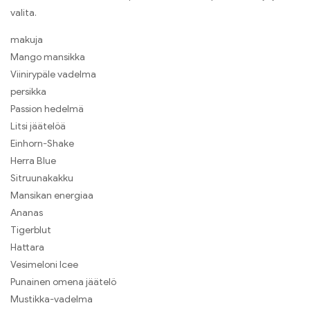
valita.
makuja
Mango mansikka
Viinirypäle vadelma
persikka
Passion hedelmä
Litsi jäätelöä
Einhorn-Shake
Herra Blue
Sitruunakakku
Mansikan energiaa
Ananas
Tigerblut
Hattara
Vesimeloni Icee
Punainen omena jäätelö
Mustikka-vadelma