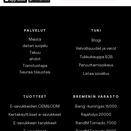
PALVELUT
TUKI
Meistä
Blogi
datan suojelu
Velvollisuudet ja verot
Takuu
Tukkukauppa B2B
ehdot
Peruuttamisoikeus
Toimitustapa
Seuraa tilaustasi
Lataa sovellus
TUOTTEET
BREMENIN VARASTO
E-savukkeiden OEM&ODM
Bang -kuningas 15000
Kertakäyttöiset e-savukkeet
Räjähdys 20000
E-savukkeen tarvikkeet
RandM Tornado 7000