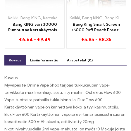
Kaikki
,
Bang KING
,
Kertakäyttöiset sähkösavukkeet Liettua
Kaikki
,
Bang KING
,
Bang King Smart Screen 15000 Pullistaa
,
Kertak
Bang KING väri 30000
Bang King Smart Screen
Pumputtaa kertakäyttöistä
15000 Puff Peach Freeze
e-savuketta. Täydellinen
kertakäyttöiset
€
6.64
-
€
9.49
€
5.85
-
€
8.35
yhdistelmä viileää
sähkösavukkeet
vesimelonijäätelöä ja
trooppista
mansikkamangoa
Kuvaus
Lisäinformaatio
Arvostelut (0)
Kuvaus
Myvapesite Online Vape Shop tarjoaa tukkukaupan vape-
tarvikkeita maailmanlaajuisesti. liity meihin. Osta Elux Flow 600
Vape-tuotteita parhailla tukkuhinnoilla. Elux Flow 600
Kertakäyttöinen vape on kannettava koko ja tyylikäs muotoilu.
Elux Flow 600 Kertakäyttöinen vape saa virtansa sisäisestä suuren
kapasiteetin 500 mAh akusta, esitäytetty 20mg
nikotiinivahvuudella 2ml vape-mehusta, on myös 10 Makuja joista