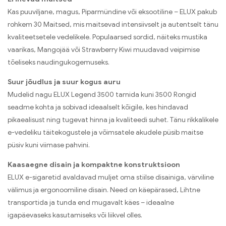
Kas puuviljane, magus, Piparmündine või eksootiline – ELUX pakub
rohkem 30 Maitsed, mis maitsevad intensiivselt ja autentselt tänu
kvaliteetsetele vedelikele. Populaarsed sordid, näiteks mustika
vaarikas, Mangojää või Strawberry Kiwi muudavad veipimise
tõeliseks naudingukogemuseks.
Suur jõudlus ja suur kogus auru
Mudelid nagu ELUX Legend 3500 tarnida kuni 3500 Rongid
seadme kohta ja sobivad ideaalselt kõigile, kes hindavad
pikaealisust ning tugevat hinna ja kvaliteedi suhet. Tänu rikkalikele
e-vedeliku täitekogustele ja võimsatele akudele püsib maitse
püsiv kuni viimase pahvini.
Kaasaegne disain ja kompaktne konstruktsioon
ELUX e-sigaretid avaldavad muljet oma stiilse disainiga, värviline
välimus ja ergonoomiline disain. Need on käepärased, Lihtne
transportida ja tunda end mugavalt käes – ideaalne
igapäevaseks kasutamiseks või liikvel olles.