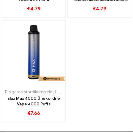
vape
€
4.79
€
4.79
E-sigareti stardikomplekt
,
Ühekordsed e-sigaretid
Elux Max 4000 Ühekordne
Vape 4000 Puffs
€
7.66