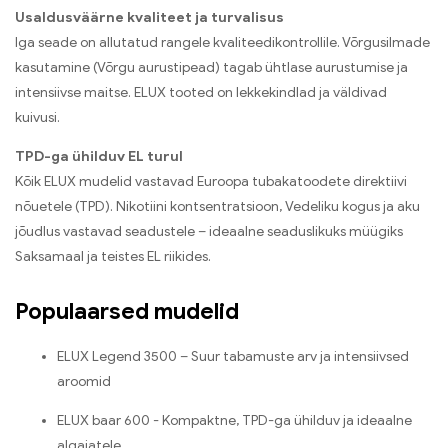
Usaldusväärne kvaliteet ja turvalisus
Iga seade on allutatud rangele kvaliteedikontrollile. Võrgusilmade
kasutamine (Võrgu aurustipead) tagab ühtlase aurustumise ja
intensiivse maitse. ELUX tooted on lekkekindlad ja väldivad
kuivusi.
TPD-ga ühilduv EL turul
Kõik ELUX mudelid vastavad Euroopa tubakatoodete direktiivi
nõuetele (TPD). Nikotiini kontsentratsioon, Vedeliku kogus ja aku
jõudlus vastavad seadustele – ideaalne seaduslikuks müügiks
Saksamaal ja teistes EL riikides.
Populaarsed mudelid
ELUX Legend 3500 – Suur tabamuste arv ja intensiivsed
aroomid
ELUX baar 600 - Kompaktne, TPD-ga ühilduv ja ideaalne
algajatele