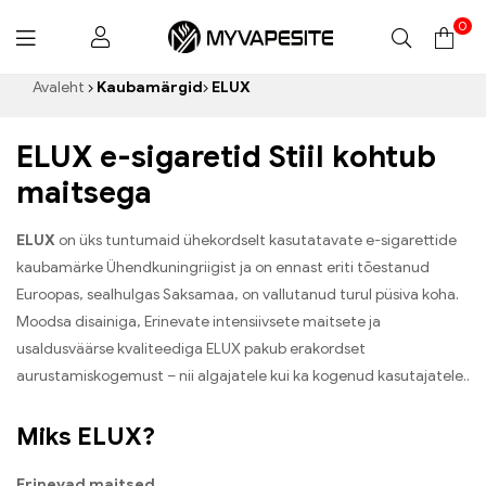
0
Myvapesite.de
Avaleht
Kaubamärgid
ELUX
ELUX e-sigaretid Stiil kohtub
maitsega
ELUX
on üks tuntumaid ühekordselt kasutatavate e-sigarettide
kaubamärke Ühendkuningriigist ja on ennast eriti tõestanud
Euroopas, sealhulgas Saksamaa, on vallutanud turul püsiva koha.
Moodsa disainiga, Erinevate intensiivsete maitsete ja
usaldusväärse kvaliteediga ELUX pakub erakordset
aurustamiskogemust – nii algajatele kui ka kogenud kasutajatele..
Miks ELUX?
Erinevad maitsed