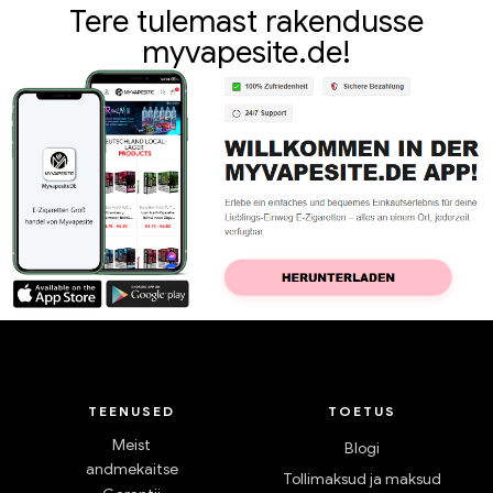
Tere tulemast rakendusse
myvapesite.de!
TEENUSED
TOETUS
Meist
Blogi
andmekaitse
Tollimaksud ja maksud