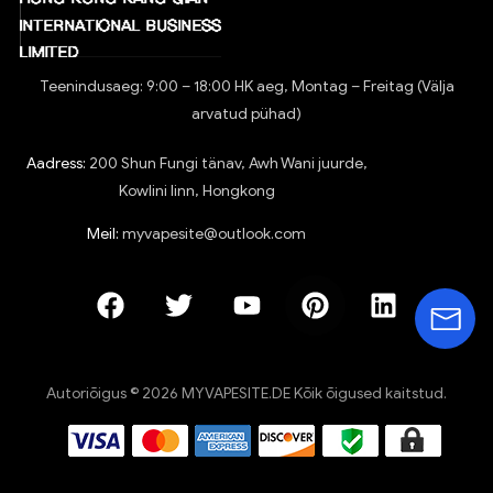
Teenindusaeg: 9:00 – 18:00 HK aeg, Montag – Freitag (Välja
arvatud pühad)
Aadress:
200 Shun Fungi tänav, Awh Wani juurde,
Kowlini linn, Hongkong
Meil:
myvapesite@outlook.com
Autoriõigus © 2026 MYVAPESITE.DE Kõik õigused kaitstud.