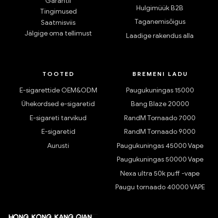
Garantii
Hulgimüük B2B
Tingimused
Taganemisõigus
Saatmisviis
Jälgige oma tellimust
Laadige rakendus alla
TOOTED
BREMENI LADU
E-sigarettide OEM&ODM
Paugukuningas 15000
Ühekordsed e-sigaretid
Bang Blaze 20000
E-sigareti tarvikud
RandM Tornaado 7000
E-sigaretid
RandM Tornaado 9000
Aurusti
Paugukuningas 45000 Vape
Paugukuningas 50000 Vape
Nexa ultra 50k puff -vape
Paugu tornaado 40000 VAPE