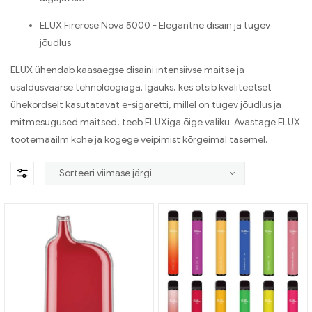
ELUX Firerose Nova 5000 - Elegantne disain ja tugev
jõudlus
ELUX ühendab kaasaegse disaini intensiivse maitse ja
usaldusväärse tehnoloogiaga. Igaüks, kes otsib kvaliteetset
ühekordselt kasutatavat e-sigaretti, millel on tugev jõudlus ja
mitmesugused maitsed, teeb ELUXiga õige valiku. Avastage ELUX
tootemaailm kohe ja kogege veipimist kõrgeimal tasemel.