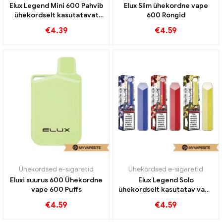
Elux Legend Mini 600 Pahvib
Elux Slim ühekordne vape
ühekordselt kasutatavat
600 Rongid
vape
€
4.39
€
4.59
Ühekordsed e-sigaretid
Ühekordsed e-sigaretid
Eluxi suurus 600 Ühekordne
Elux Legend Solo
vape 600 Puffs
ühekordselt kasutatav vape
600 Puffs
€
4.59
€
4.59