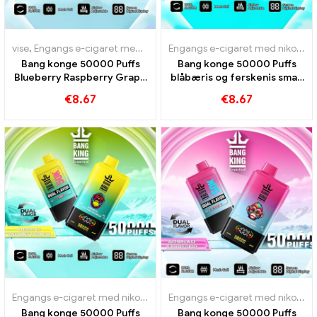
vise
,
Engangs e-cigaret med nikotin
,
Engangs e-cigaretter
,
Engangs
Engangs e-cigaret med nikotin
,
Bang konge 50000 Puffs
Bang konge 50000 Puffs
Blueberry Raspberry Grape
blåbæris og ferskenis smag
Ice til intensiv fornøjelse
50000 Tog
€
8.67
€
8.67
Engangs e-cigaret med nikotin
,
Engangs e-cigaretter
,
Engangs e-c
Engangs e-cigaret med nikotin
,
Bang konge 50000 Puffs
Bang konge 50000 Puffs