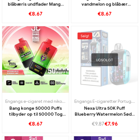
blåbæris undflader Mango
vandmelon og blåbær
vandmelon
kirsebærsmag ultra lang
€
8.67
€
8.67
levetid
Salg!
UDSOLGT
Engangs e-cigaret med nikotin
,
Engangs e-cigaretter
,
Engangs e-c
Engangs E-cigaretter Portugal
,
E
Bang konge 50000 Puffs
Nexa Ultra 50K Puff
tilbyder op til 50000 Tog
Blueberry Watermelon Søde
vandmelonis og
blåbær og saftig vandmelon
€
8.67
€
9.87
€
7.96
blåbærmynte
for en langvarig blid og
forfriskende
frugtoplevelse