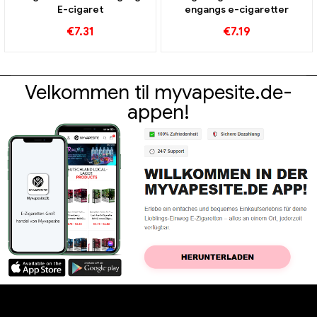
E-cigaret
engangs e-cigaretter
€
7.31
€
7.19
Velkommen til myvapesite.de-
appen!