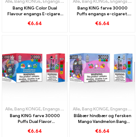
Alle
,
Bang KONGE
,
Engangs e-cigaretter Litauen
Alle
,
Bang KONGE
,
Engangs e-cigar
,
Engangs e-cigaretter Litauen
Bang KING Color Dual
Bang KING farve 30000
Flavour engangs E-cigaret
Puffs engangs e-cigaret.
30000 Træner fuld af smag
Den perfekte kombination
€
6.64
€
6.64
med Strawberry
af kølig vandmelon-is og
Watermelon og Kiwi Passion
tropisk jordbærmango
Fruit Guava
Alle
,
Bang KONGE
,
Engangs e-cigaretter Litauen
Alle
,
Bang KONGE
,
Engangs e-cigar
,
Engangs e-cigaretter Litauen
Bang KING farve 30000
Blåbær hindbær og fersken
Puffs Dual Flavor
Mango Vandmelon Bang
engangsenhed Den
KING farve 30000 Puffs
€
6.64
€
6.64
perfekte kombination af
ENGANGS E-CIGARETER