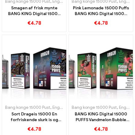
Bang konge 15000 Pust
,
Engangs e-cigaretter Sverige
Bang konge 15000 Pust
,
Engangs e-c
,
Engangs e-cigaretter Sverige
Smagen af ​​frisk mynte
Pink Lemonade 15000 Puffs
BANG KING Digital 15000
BANG KING Digital 15000
PUFFS Cool Mint 15000 Pust
PUFFS Forfriskende
€
4.78
€
4.78
oplevelse
Bang konge 15000 Pust
,
Engangs e-cigaretter Sverige
Bang konge 15000 Pust
,
Engangs e-c
,
Engangs e-cigaretter Sverige
Sort Drageis 15000 En
BANG KING Digital 15000
forfriskende slurk is og
PUFFS Vandmelon Bubble
friskhed BANG KING Digital
Gum 15000 Puffs vil
€
4.78
€
4.78
15000 PUFF
fortrylle dine smagsløg