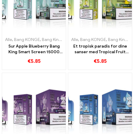
Alle
,
Bang KONGE
,
Bang King Smart skærm 15000 Puff
Alle
,
Bang KONGE
,
Bang King Smart skærm 15000 Puff
,
Engangs e-c
Sur Apple Blueberry Bang
Et tropisk paradis for dine
King Smart Screen 15000
sanser med Tropical Fruit
Puff En uforlignelig vaping-
Bang King Smart Screen
€
5.85
€
5.85
oplevelse fuld af friske
15000 Puff
smage