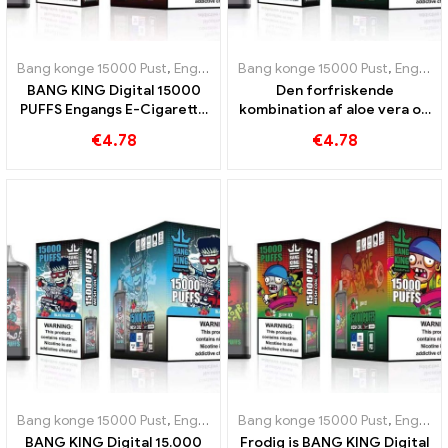
Bang konge 15000 Pust
,
Engangs e-cigaretter Sverige
Bang konge 15000 Pust
,
Engangs e-c
,
Engangs e-cigaretter Sverige
BANG KING Digital 15000
Den forfriskende
PUFFS Engangs E-Cigarette
kombination af aloe vera og
En lækker blanding af røde
drue BANG KING Digital
€
4.78
€
4.78
og grønne æbler
15000 PUFFS engangs e-
cigaret
Bang konge 15000 Pust
,
Engangs e-cigaretter Sverige
Bang konge 15000 Pust
,
Engangs e-c
,
Engangs e-cigaretter Sverige
BANG KING Digital 15.000
Frodig is BANG KING Digital