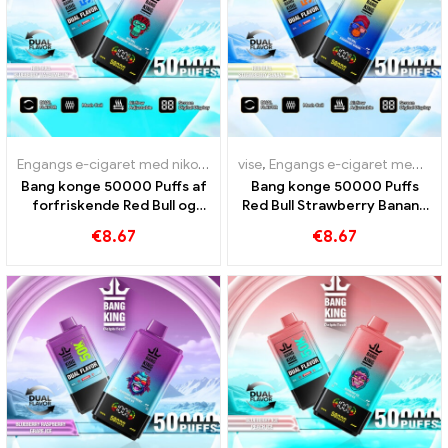
Engangs e-cigaret med nikotin
,
Engangs e-cigaretter
vise
,
Engangs e-cigaret med nikotin
,
Engangs e-c
Bang konge 50000 Puffs af
Bang konge 50000 Puffs
forfriskende Red Bull og
Red Bull Strawberry Banana
Blueberry Watermelon smag
til intensiv glæde
€
8.67
€
8.67