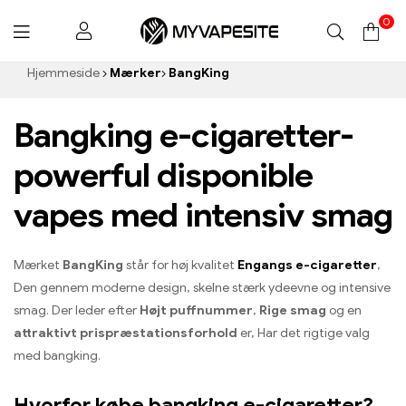
0
Myvapesite.de
Hjemmeside
Mærker
BangKing
Bangking e-cigaretter-
powerful disponible
vapes med intensiv smag
Mærket
BangKing
står for høj kvalitet
Engangs e-cigaretter
,
Den gennem moderne design, skelne stærk ydeevne og intensive
smag. Der leder efter
Højt puffnummer
,
Rige smag
og en
attraktivt prispræstationsforhold
er, Har det rigtige valg
med bangking.
Hvorfor købe bangking e-cigaretter?