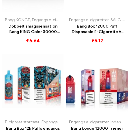
Bang KONGE
,
Engangs e-cigaretter
Engangs e-cigaretter
,
Engangs e-cigaretter Litauen
,
SALG %
,
Dobbelt smagssensation
Bang Box 12000 Puff
Bang KING Color 30000
Disposable E-Cigarette Vi
Puffs Red Bull og Blueberry
tilbyder toldfri levering af
€
6.64
€
5.12
Watermelon 30000 Puffs
e-cigaretter inden for
engangs e-cigaret
Europa
E-cigaret startsæt
,
Engangs e-cigaretter
Engangs e-cigaretter
,
Indeholder N
Bang Box 12k Puffs engangs
Bang konge 12000 Træner