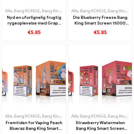
Alle
,
Bang KONGE
,
Bang King Smart skærm 15000 Puff
Alle
,
Bang KONGE
,
Bang King Smart skærm 15000 Puff
,
Engangs e-c
Nyd en uforlignelig frugtig
Die Blueberry Freeze Bang
rygeoplevelse med Grape
King Smart Screen 15000
Jelly Bang King Smart
Puff tilbyder en lækker
€
5.85
€
5.85
Screen 15000 Puff
Alle
,
Bang KONGE
,
Bang King Smart skærm 15000 Puff
Alle
,
Bang KONGE
,
Bang King Smart skærm 15000 Puff
,
Engangs e-c
Fremtiden for Vaping Peach
Strawberry Watermelon
Blueraz Bang King Smart
Bang King Smart Screen