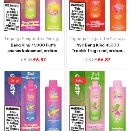
Engangs E-cigaretter Portugal
,
Engangs e-cigaretter Slovakiet
,
Engangs E-cigaretter Portugal
Eng
,
E
Bang King 45000 Puffs
Nyd Bang King 45000
ananas kokosnød jordbær
Tropisk frugt und jordbær
banan,Blue Razz til en
vandmelon citron
€
8.58
€
6.87
€
8.58
€
6.87
uforlignelig dampoplevelse
fersken,Kæmpe kapacitet
Ultimate Fruit -oplevelse
Salg!
Salg!