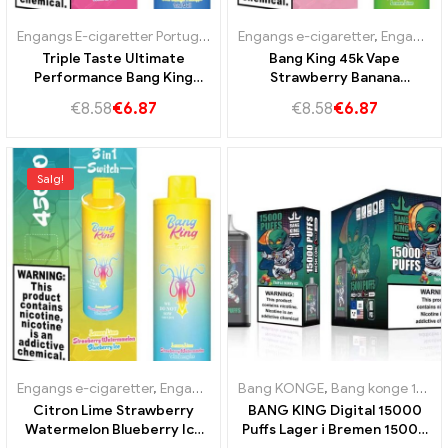
Engangs E-cigaretter Portugal
,
Engangs e-cigaretter Slovakiet
Engangs e-cigaretter
,
Engangs e-cigaretter Bulgarien
,
Eng
Triple Taste Ultimate
Bang King 45k Vape
Performance Bang King
Strawberry Banana
45000 Puffs Strawberry
Raspberry Watermelon
€
8.58
€
6.87
€
8.58
€
6.87
Kiwi og Sour Mango ananas
Lemon Lime
og Red Bull
Salg!
Engangs e-cigaretter
,
Engangs e-cigaretter Bulgarien
Bang KONGE
,
Bang konge 15000 Pust
,
Engangs e-c
Citron Lime Strawberry
BANG KING Digital 15000
Watermelon Blueberry Ice
Puffs Lager i Bremen 15000