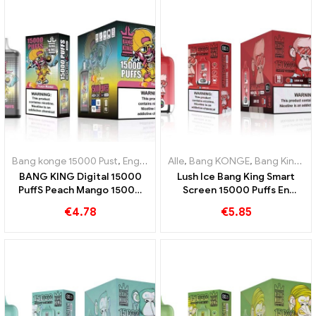
Bang konge 15000 Pust
,
Engangs e-cigaretter Sverige
Alle
,
Bang KONGE
,
Bang King Smart skærm 15000 Puff
,
Engangs e-c
BANG KING Digital 15000
Lush Ice Bang King Smart
PuffS Peach Mango 15000
Screen 15000 Puffs En
Puff engangs e-cigaretter
perfekt afbalanceret
€
4.78
€
5.85
til tropisk sjov
blanding af vandmelon og
mynte