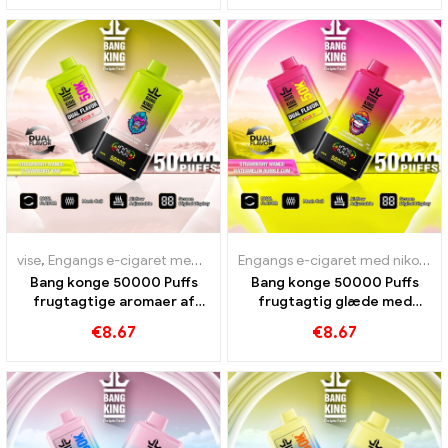
vise
,
Engangs e-cigaret med nikotin
,
Engangs e-cigaretter
,
Engangs
Engangs e-cigaret med nikotin
,
Bang konge 50000 Puffs
Bang konge 50000 Puffs
frugtagtige aromaer af
frugtagtig glæde med
jordbær mango jordbær
jordbærmango og
€
8.67
€
8.67
kiwi for en intensiv
vandmelonboble
dampoplevelse
tyggegummi