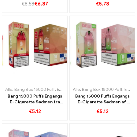
Bang King 45k Vape
Togløs glæde
€
8.58
€
6.87
€
5.78
Alle
,
Bang Box 15000 Puff
,
Engangs e-cigaretter Sverige
Alle
,
Bang Box 15000 Puff
,
Engangs e-
,
Engangs e-cigaretter Sverige
Bang 15000 Puffs Engangs
Bang 15000 Puffs Engangs
E-Cigarette Sødmen fra
E-Cigarette Sødmen af ​​
vandmelon blander sig med
vandmelon og tyggegummi
€
5.12
€
5.12
den forfriskende smag
er en fest for sanserne