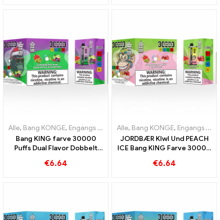
blåbær hindbær og fersken
Dual Flavor engangsenhed
Mango vandmelon
Den perfekte kombination
Alle
,
Bang KONGE
,
Engangs e-cigaretter Litauen
Alle
,
Bang KONGE
,
Engangs e-cigar
,
Engangs e-cigaretter Litauen
Bang KING farve 30000
JORDBÆR KIwI Und PEACH
Puffs Dual Flavor Dobbelt
ICE Bang KING Farve 30000
nydelse med Strawberry
Puffs Disposable E-
€
6.64
€
6.64
Kiwi og Sour Apple
Cigarette - Dual Flavor for
Raspberry
en unik vapingoplevelse