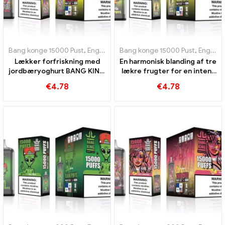
Bang konge 15000 Pust
,
Engangs e-cigaretter Sverige
Bang konge 15000 Pust
,
Engangs e-c
,
Engangs e-cigaretter Sverige
Lækker forfriskning med
En harmonisk blanding af tre
jordbæryoghurt BANG KING
lækre frugter for en intens
Digital 15000 PUFF
BANG KING Digital
€
4.78
€
4.78
oplevelse 15000 PUFF