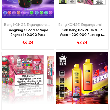
Bang KONGE
,
Engangs e-cigaretter
Bang KONGE
,
Engangs e-cigaretter Belgien
,
Engangs e-cigaretter
,
Bangking 12 Zodiac Vape
Køb Bang Box 200K 8-i-1
Engros | 50.000 Pust
Vape – 200.000 Pust og 10
Smag
€
6.24
€
7.24