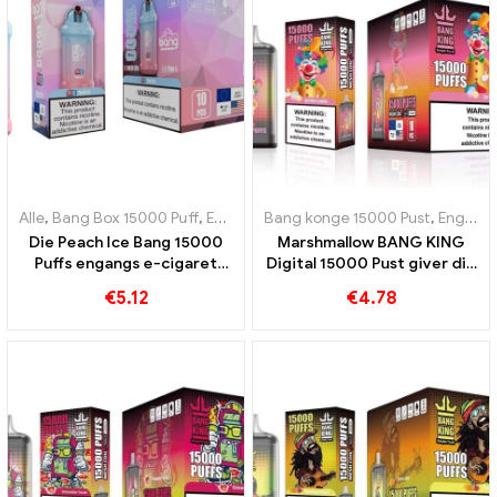
Alle
,
Bang Box 15000 Puff
,
Engangs e-cigaretter Sverige
Bang konge 15000 Pust
,
Engangs e-
,
Engangs e-cigaretter Sverige
Die Peach Ice Bang 15000
Marshmallow BANG KING
Puffs engangs e-cigaret
Digital 15000 Pust giver dig
kombinerer sødmen fra
15000 Bid af søde
€
5.12
€
4.78
fersken med den
skumfiduser
forfriskende kølighed