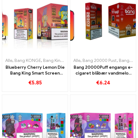
Alle
,
Bang KONGE
,
Bang King Smart skærm 15000 Puff
Alle
,
Bang 20000 Pust
,
Engangs e-c
,
Bang KONGE
Blueberry Cherry Lemon Die
Bang 20000Puff engangs e-
Bang King Smart Screen
cigaret blåbær vandmelon
15000 Puffs En oversigt
smag og dobbelt mesh
€
5.85
€
6.24
over en innovativ e-cigaret
til engangsbrug