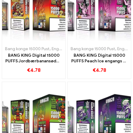
Bang konge 15000 Pust
,
Engangs e-cigaretter Sverige
Bang konge 15000 Pust
,
Engangs e-c
,
Engangs e-cigaretter Sverige
BANG KING Digital 15000
BANG KING Digital 15000
PUFFS Jordbærbanansødme
PUFFS Peach Ice engangs e-
og tropisk smag
cigaret
€
4.78
€
4.78