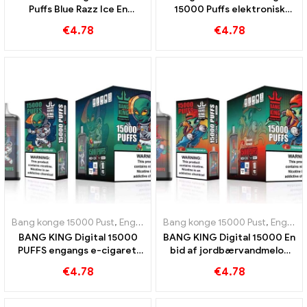
Puffs Blue Razz Ice En
15000 Puffs elektronisk
innovativ e-cigaret til
engangscigaret 15000 Puff
€
4.78
€
4.78
engangsbrug
Vandmelon
Bang konge 15000 Pust
,
Engangs e-cigaretter Sverige
Bang konge 15000 Pust
,
Engangs e-c
,
Engangs e-cigaretter Sverige
BANG KING Digital 15000
BANG KING Digital 15000 En
PUFFS engangs e-cigaret,
bid af jordbærvandmelon
nyde 15000 Tog Triple Berry
15000 Puffs til forfriskende
€
4.78
€
4.78
Ice
smag engangs e-cigaret