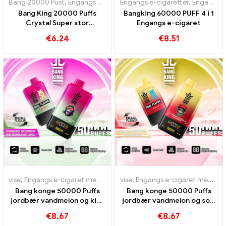
Bang 20000 Pust
,
Engangs e-cigaretter
Engangs e-cigaretter
,
Engangs e-cigaretter Belg
,
Engangs e-cigaretter Polen
Bang King 20000 Puffs
Bangking 60000 PUFF 4 i 1
Crystal Super stor
Engangs e-cigaret
kapacitet und Triple Mesh
€
6.24
€
8.51
Coil
vise
,
Engangs e-cigaret med nikotin
vise
,
Engangs e-cigaretter
,
Engangs e-cigaret med nikotin
,
Engangs
Bang konge 50000 Puffs
Bang konge 50000 Puffs
jordbær vandmelon og kiwi
jordbær vandmelon og sort
passion frugt guava smag
drage is smag
€
8.67
€
8.67