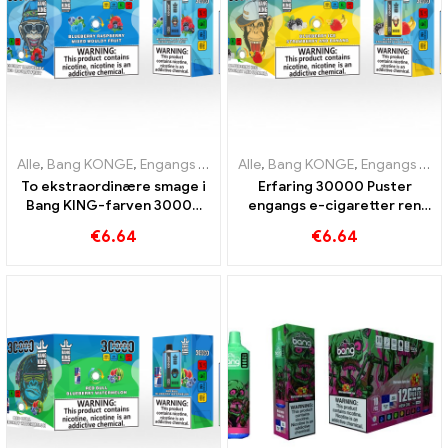
Alle
,
Bang KONGE
,
Engangs e-cigaretter Litauen
Alle
,
Bang KONGE
,
Engangs e-cigar
,
Engangs e-cigaretter Litauen
To ekstraordinære smage i
Erfaring 30000 Puster
Bang KING-farven 30000
engangs e-cigaretter ren
Puffs E-Zigarette Blåbær
nydelse Blueberry Ice
€
6.64
€
6.64
Hindbær blandet og
møder Strawberry Banana in
muggen frugt
the Bang KING Color