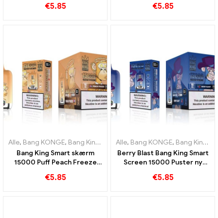
Screen 15000 Puff
15000 Puff Nyd den
€
5.85
€
5.85
afslappende fornøjelse af
frugter
Alle
,
Bang KONGE
,
Bang King Smart skærm 15000 Puff
Alle
,
Bang KONGE
,
Bang King Smart skærm 15000 Puff
,
Engangs e-c
Bang King Smart skærm
Berry Blast Bang King Smart
15000 Puff Peach Freeze
Screen 15000 Puster ny
engangs E-cigaretter
generation af engangs e-
€
5.85
€
5.85
cigaret