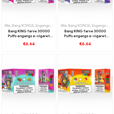
Alle
,
Bang KONGE
,
Engangs e-cigaretter Litauen
Alle
,
Bang KONGE
,
Engangs e-cigar
,
Engangs e-cigaretter Litauen
Bang KING farve 30000
Bang KING farve 30000
Puffs engangs e-cigaret
Puffs engangs e-cigaret
Nydelse af høj kvalitet med
Den perfekte blanding af
€
6.64
€
6.64
smagene Blueberry Ice og
sød jordbærvandmelon og
Black Dragon Ice
forfriskende drueis