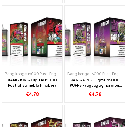
Bang konge 15000 Pust
,
Engangs e-cigaretter Sverige
Bang konge 15000 Pust
,
Engangs e-c
,
Engangs e-cigaretter Sverige
BANG KING Digital 15000
BANG KING Digital 15000
Pust af sur æble hindbær
PUFFS Frugtagtig harmoni
engangs e-cigaret 15000
fra kiwi passionsfrugt og
€
4.78
€
4.78
Tog
guava