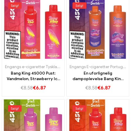
Salg!
Salg!
Engangs e-cigaretter Tyskland
,
Engangs E-cigaretter Portugal
,
Enga
Engangs E-cigaretter Portugal
,
E
Bang King 45000 Pust:
En uforlignelig
Vandmelon, Strawberry Ice
dampoplevelse Bang King
Cream og Triplemelon for
45000 Puffs Strawberry
€
8.58
€
6.87
€
8.58
€
6.87
en ultimativ
Vanilla Coke,Blåbær
dampbådoplevelse
hindbær og citronkamp
Salg!
Salg!