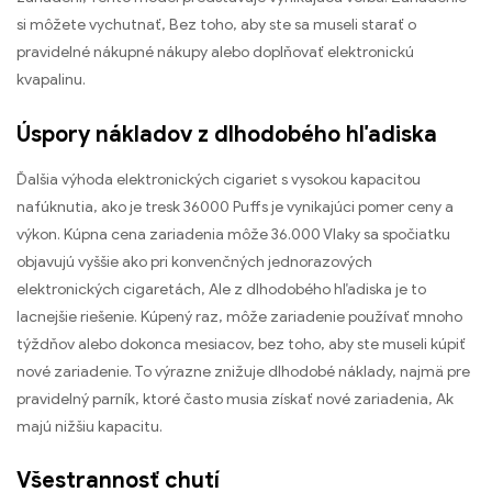
si môžete vychutnať, Bez toho, aby ste sa museli starať o
pravidelné nákupné nákupy alebo doplňovať elektronickú
kvapalinu.
Úspory nákladov z dlhodobého hľadiska
Ďalšia výhoda elektronických cigariet s vysokou kapacitou
nafúknutia, ako je tresk 36000 Puffs je vynikajúci pomer ceny a
výkon. Kúpna cena zariadenia môže 36.000 Vlaky sa spočiatku
objavujú vyššie ako pri konvenčných jednorazových
elektronických cigaretách, Ale z dlhodobého hľadiska je to
lacnejšie riešenie. Kúpený raz, môže zariadenie používať mnoho
týždňov alebo dokonca mesiacov, bez toho, aby ste museli kúpiť
nové zariadenie. To výrazne znižuje dlhodobé náklady, najmä pre
pravidelný parník, ktoré často musia získať nové zariadenia, Ak
majú nižšiu kapacitu.
Všestrannosť chutí