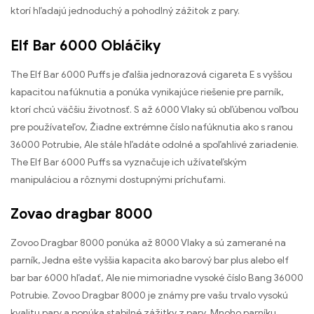
ktorí hľadajú jednoduchý a pohodlný zážitok z pary.
Elf Bar 6000 Obláčiky
The Elf Bar 6000 Puffs je ďalšia jednorazová cigareta E s vyššou
kapacitou nafúknutia a ponúka vynikajúce riešenie pre parník,
ktorí chcú väčšiu životnosť. S až 6000 Vlaky sú obľúbenou voľbou
pre používateľov, Žiadne extrémne číslo nafúknutia ako s ranou
36000 Potrubie, Ale stále hľadáte odolné a spoľahlivé zariadenie.
The Elf Bar 6000 Puffs sa vyznačuje ich užívateľským
manipuláciou a rôznymi dostupnými príchuťami.
Zovao dragbar 8000
Zovoo Dragbar 8000 ponúka až 8000 Vlaky a sú zamerané na
parník, Jedna ešte vyššia kapacita ako barový bar plus alebo elf
bar bar 6000 hľadať, Ale nie mimoriadne vysoké číslo Bang 36000
Potrubie. Zovoo Dragbar 8000 je známy pre vašu trvalo vysokú
kvalitu pary a ponúka stabilné zážitky z pary, Mnoho parníku