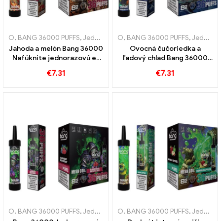
O
,
BANG 36000 PUFFS
,
Jednorazové e-cigarety
O
,
BANG 36000 PUFFS
,
Jednorazové elektr
,
Jednorazové e-cigarety
Jahoda a melón Bang 36000
Ovocná čučoriedka a
Nafúknite jednorazovú e-
ľadový chlad Bang 36000
cigaretu so sieťovinou pre
Nafúknite jednorazovú e-
€
7.31
€
7.31
intenzívny pôžitok
cigaretu pre jedinečný
zážitok
O
,
BANG 36000 PUFFS
,
Jednorazové e-cigarety
O
,
BANG 36000 PUFFS
,
Jednorazové elektr
,
Jednorazové e-cigarety