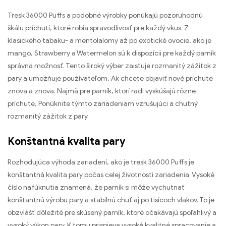
Tresk 36000 Puffs a podobné výrobky ponúkajú pozoruhodnú
škálu príchutí, ktoré robia spravodlivosť pre každý vkus. Z
klasického tabaku- a mentolalomy až po exotické ovocie, ako je
mango, Strawberry a Watermelon sú k dispozícii pre každý parník
správna možnosť. Tento široký výber zaisťuje rozmanitý zážitok z
pary a umožňuje používateľom, Ak chcete objaviť nové príchute
znova a znova. Najmä pre parník, ktorí radi vyskúšajú rôzne
príchute, Ponúknite týmto zariadeniam vzrušujúci a chutný
rozmanitý zážitok z pary.
Konštantná kvalita pary
Rozhodujúca výhoda zariadení, ako je tresk 36000 Puffs je
konštantná kvalita pary počas celej životnosti zariadenia. Vysoké
číslo nafúknutia znamená, že parník si môže vychutnať
konštantnú výrobu pary a stabilnú chuť aj po tisícoch vlakov. To je
obzvlášť dôležité pre skúsený parník, ktoré očakávajú spoľahlivý a
vysoký výkon pary. K tomu prispieva vysoké kvalitné spracovanie a