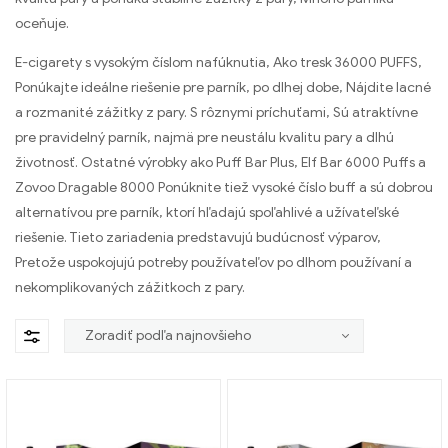
oceňuje.
E-cigarety s vysokým číslom nafúknutia, Ako tresk 36000 PUFFS,
Ponúkajte ideálne riešenie pre parník, po dlhej dobe, Nájdite lacné
a rozmanité zážitky z pary. S rôznymi príchuťami, Sú atraktívne
pre pravidelný parník, najmä pre neustálu kvalitu pary a dlhú
životnosť. Ostatné výrobky ako Puff Bar Plus, Elf Bar 6000 Puffs a
Zovoo Dragable 8000 Ponúknite tiež vysoké číslo buff a sú dobrou
alternatívou pre parník, ktorí hľadajú spoľahlivé a užívateľské
riešenie. Tieto zariadenia predstavujú budúcnosť výparov,
Pretože uspokojujú potreby používateľov po dlhom používaní a
nekomplikovaných zážitkoch z pary.