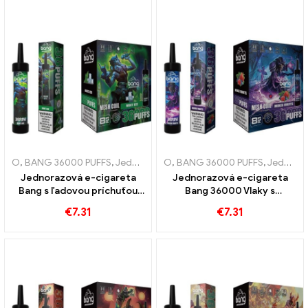
zážitok z hroznového ľadu
O
,
BANG 36000 PUFFS
,
Jednorazové e-cigarety
O
,
BANG 36000 PUFFS
,
Jednorazové elektr
,
Jednorazové e-cigarety
Jednorazová e-cigareta
Jednorazová e-cigareta
Bang s ľadovou príchuťou
Bang 36000 Vlaky s
mäty 36000 Obláčiky a
najsladším mixovaným
€
7.31
€
7.31
sieťovaná špirála pre
ovocím pre dokonalý
dokonalú dávku sviežosti
zážitok z vapovania vďaka
sieťovanej cievke