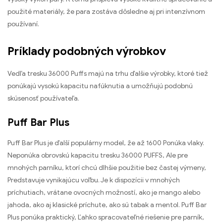
použité materiály, že para zostáva dôsledne aj pri intenzívnom
používaní.
Príklady podobných výrobkov
Vedľa tresku 36000 Puffs majú na trhu ďalšie výrobky, ktoré tiež
ponúkajú vysokú kapacitu nafúknutia a umožňujú podobnú
skúsenosť používateľa.
Puff Bar Plus
Puff Bar Plus je ďalší populárny model, že až 1600 Ponúka vlaky.
Neponúka obrovskú kapacitu tresku 36000 PUFFS, Ale pre
mnohých parníku, ktorí chcú dlhšie použitie bez častej výmeny,
Predstavuje vynikajúcu voľbu. Je k dispozícii v mnohých
príchutiach, vrátane ovocných možností, ako je mango alebo
jahoda, ako aj klasické príchute, ako sú tabak a mentol. Puff Bar
Plus ponúka praktický, Ľahko spracovateľné riešenie pre parník,