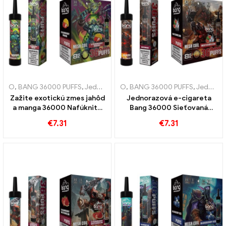
O
,
BANG 36000 PUFFS
,
Jednorazové e-cigarety
O
,
BANG 36000 PUFFS
,
Jednorazové elektr
,
Jednorazové e-cigarety
Zažite exotickú zmes jahôd
Jednorazová e-cigareta
a manga 36000 Nafúknite
Bang 36000 Sieťovaná
jednorazovú e-cigaretu so
cievka Trains poskytuje
€
7.31
€
7.31
sieťovinou pre intenzívny
osviežujúci zážitok z
pôžitok z ovocia
vodného melónu