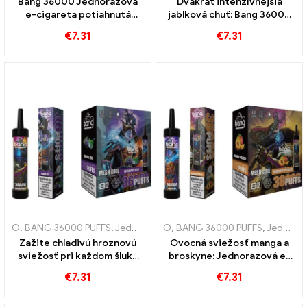
Bang 36000 Jednorazová
Dvakrát intenzívnejšia
e-cigareta potiahnutá
jablková chuť: Bang 36000
Dokonalá zmes čučoriedok
Nafúknite jednorazovú e-
€
7.31
€
7.31
a malín so sieťovinou pre
cigaretu s dvojitými
ovocnú chuť 36000 Vlaky
jablkami pre maximálny
pôžitok
O
,
BANG 36000 PUFFS
,
Jednorazové elektronické cigarety Litva
O
,
BANG 36000 PUFFS
,
Jednorazové e-cigarety
,
Je
Zažite chladivú hroznovú
Ovocná sviežosť manga a
sviežosť pri každom šluku
broskyne: Jednorazová e-
Bang 36000 Nafúknite
cigareta Bang s 36000 vlaky
€
7.31
€
7.31
jednorazovú e-cigaretu so
pre tropický vapingový
sieťovinou pre intenzívny
zážitok