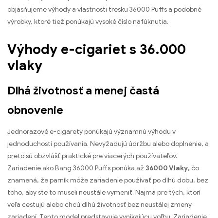
objasňujeme výhody a vlastnosti tresku 36000 Puffs a podobné
výrobky, ktoré tiež ponúkajú vysoké číslo nafúknutia.
Výhody e-cigariet s 36.000
vlaky
Dlhá životnosť a menej častá
obnovenie
Jednorazové e-cigarety ponúkajú významnú výhodu v
jednoduchosti používania. Nevyžadujú údržbu alebo doplnenie, a
preto sú obzvlášť praktické pre viacerých používateľov.
Zariadenie ako Bang 36000 Puffs ponúka až
36000 Vlaky
, čo
znamená, že parník môže zariadenie používať po dlhú dobu, bez
toho, aby ste to museli neustále vymeniť. Najmä pre tých, ktorí
veľa cestujú alebo chcú dlhú životnosť bez neustálej zmeny
zariadení, Tento model predstavuje vynikajúcu voľbu. Zariadenie