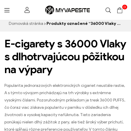
0
Myvapesite.de
Domovská stránka
Produkty označené “36000 Vlaky e-cigareta”
E-cigarety s 36000 Vlaky
s dlhotrvajúcou pôžitkou
na výpary
Popularita jednorazových elektronických cigariet neustále rastie,
A s týmto vývojom prichádzajú na trh výrobky s extrémne
vysokými číslami. Pozoruhodným príkladom je tresk 36000 PUFFS,
čo čoraz viac získava popularitu v parníku v dôsledku ich dlhej
životnosti a vysokej kapacity nafúknutia. Tieto zariadenia
ponúkajú nielen dlhý zážitok z pary, ale tiež široký výber príchutí,
ktoré spĺňajú rôzne preferencie používateľov. V tomto článku