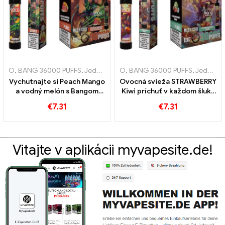
O
,
BANG 36000 PUFFS
,
Jednorazové e-cigarety
O
,
BANG 36000 PUFFS
,
Jednorazové elektr
,
Jednorazové e-cigarety
Vychutnajte si Peach Mango
Ovocná svieža STRAWBERRY
a vodný melón s Bangom
Kiwi príchuť v každom šluku
36000 Stiahne jednorazovú
BANG 36000 Nafúknite
€
7.31
€
7.31
e-cigaretu a sieťovanú
jednorazovú e-cigaretu pre
cievku
dlhotrvajúci pôžitok
Vitajte v aplikácii myvapesite.de!