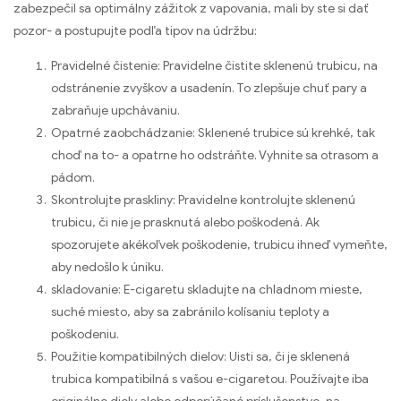
zabezpečil sa optimálny zážitok z vapovania, mali by ste si dať
pozor- a postupujte podľa tipov na údržbu:
Pravidelné čistenie: Pravidelne čistite sklenenú trubicu, na
odstránenie zvyškov a usadenín. To zlepšuje chuť pary a
zabraňuje upchávaniu.
Opatrné zaobchádzanie: Sklenené trubice sú krehké, tak
choď na to- a opatrne ho odstráňte. Vyhnite sa otrasom a
pádom.
Skontrolujte praskliny: Pravidelne kontrolujte sklenenú
trubicu, či nie je prasknutá alebo poškodená. Ak
spozorujete akékoľvek poškodenie, trubicu ihneď vymeňte,
aby nedošlo k úniku.
skladovanie: E-cigaretu skladujte na chladnom mieste,
suché miesto, aby sa zabránilo kolísaniu teploty a
poškodeniu.
Použitie kompatibilných dielov: Uisti sa, či je sklenená
trubica kompatibilná s vašou e-cigaretou. Používajte iba