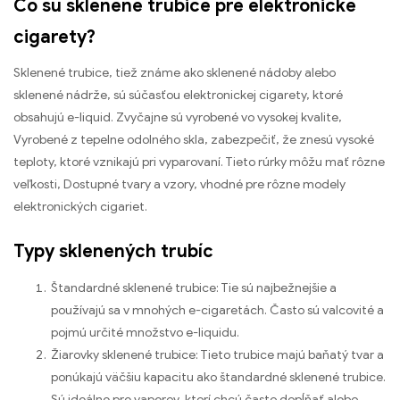
Čo sú sklenené trubice pre elektronické
cigarety?
Sklenené trubice, tiež známe ako sklenené nádoby alebo
sklenené nádrže, sú súčasťou elektronickej cigarety, ktoré
obsahujú e-liquid. Zvyčajne sú vyrobené vo vysokej kvalite,
Vyrobené z tepelne odolného skla, zabezpečiť, že znesú vysoké
teploty, ktoré vznikajú pri vyparovaní. Tieto rúrky môžu mať rôzne
veľkosti, Dostupné tvary a vzory, vhodné pre rôzne modely
elektronických cigariet.
Typy sklenených trubíc
Štandardné sklenené trubice: Tie sú najbežnejšie a
používajú sa v mnohých e-cigaretách. Často sú valcovité a
pojmú určité množstvo e-liquidu.
Žiarovky sklenené trubice: Tieto trubice majú baňatý tvar a
ponúkajú väčšiu kapacitu ako štandardné sklenené trubice.
Sú ideálne pre vaperov, ktorí chcú často dopĺňať alebo