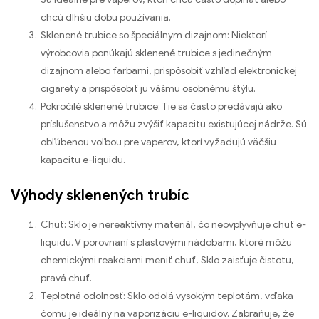
chcú dlhšiu dobu používania.
Sklenené trubice so špeciálnym dizajnom: Niektorí
výrobcovia ponúkajú sklenené trubice s jedinečným
dizajnom alebo farbami, prispôsobiť vzhľad elektronickej
cigarety a prispôsobiť ju vášmu osobnému štýlu.
Pokročilé sklenené trubice: Tie sa často predávajú ako
príslušenstvo a môžu zvýšiť kapacitu existujúcej nádrže. Sú
obľúbenou voľbou pre vaperov, ktorí vyžadujú väčšiu
kapacitu e-liquidu.
Výhody sklenených trubíc
Chuť: Sklo je nereaktívny materiál, čo neovplyvňuje chuť e-
liquidu. V porovnaní s plastovými nádobami, ktoré môžu
chemickými reakciami meniť chuť, Sklo zaisťuje čistotu,
pravá chuť.
Teplotná odolnosť: Sklo odolá vysokým teplotám, vďaka
čomu je ideálny na vaporizáciu e-liquidov. Zabraňuje, že