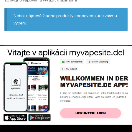
zo svojho vapovania vyťažiť maximum!
Neboli nájdené žiadne produkty zodpovedajúce vášmu
výberu.
Vitajte v aplikácii myvapesite.de!