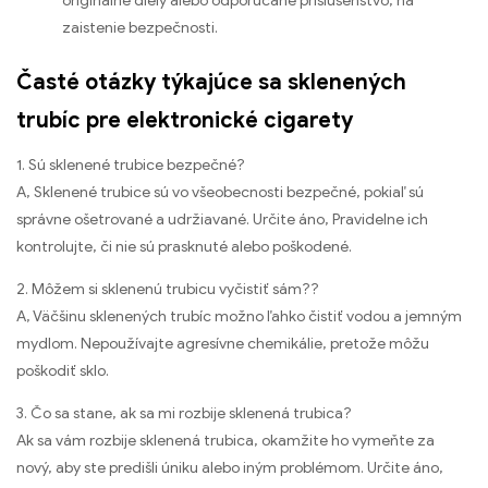
originálne diely alebo odporúčané príslušenstvo, na
zaistenie bezpečnosti.
Časté otázky týkajúce sa sklenených
trubíc pre elektronické cigarety
1. Sú sklenené trubice bezpečné?
A, Sklenené trubice sú vo všeobecnosti bezpečné, pokiaľ sú
správne ošetrované a udržiavané. Určite áno, Pravidelne ich
kontrolujte, či nie sú prasknuté alebo poškodené.
2. Môžem si sklenenú trubicu vyčistiť sám??
A, Väčšinu sklenených trubíc možno ľahko čistiť vodou a jemným
mydlom. Nepoužívajte agresívne chemikálie, pretože môžu
poškodiť sklo.
3. Čo sa stane, ak sa mi rozbije sklenená trubica?
Ak sa vám rozbije sklenená trubica, okamžite ho vymeňte za
nový, aby ste predišli úniku alebo iným problémom. Určite áno,