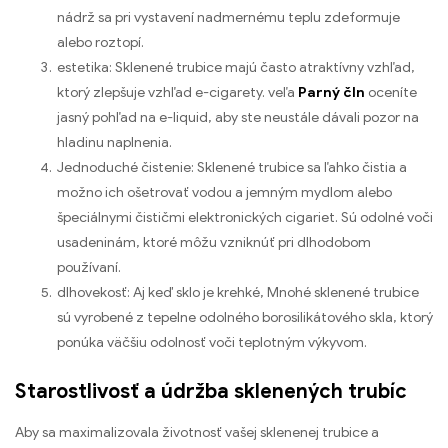
nádrž sa pri vystavení nadmernému teplu zdeformuje
alebo roztopí.
estetika: Sklenené trubice majú často atraktívny vzhľad,
ktorý zlepšuje vzhľad e-cigarety. veľa
Parný čln
oceníte
jasný pohľad na e-liquid, aby ste neustále dávali pozor na
hladinu naplnenia.
Jednoduché čistenie: Sklenené trubice sa ľahko čistia a
možno ich ošetrovať vodou a jemným mydlom alebo
špeciálnymi čističmi elektronických cigariet. Sú odolné voči
usadeninám, ktoré môžu vzniknúť pri dlhodobom
používaní.
dlhovekosť: Aj keď sklo je krehké, Mnohé sklenené trubice
sú vyrobené z tepelne odolného borosilikátového skla, ktorý
ponúka väčšiu odolnosť voči teplotným výkyvom.
Starostlivosť a údržba sklenených trubíc
Aby sa maximalizovala životnosť vašej sklenenej trubice a