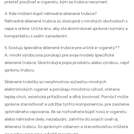
prestať používať e-cigaretu, kým sa trubica nevymení.
4. Kde môžem kúpiť náhradné sklenené trubice?
Náhradné sklenené trubice sú dostupné v mnohých obchodoch s
vape a online. Určite áno, aby ste skontrolovali správne rozmery a
kompatibilitu s vaším zariadením.
5. Existujú špeciálne sklenené trubice pre určité e-cigarety??
A, mnohí výrobcovia ponúkajú pre svoje modely špecifické
sklenené trubice. Skontrolujte popis produktu alebo výrobcu, nájsť
správnu trubicu.
Sklenené trubičky sú nevyhnutnou súčasťou mnohých
elektronických cigariet a ponúkajú množstvo výhod, vrátane
lepšej chuti, estetická príťažlivosť a dlhá životnosť. Pomôcť môže
správna starostlivosť a údržba týchto komponentov, pre zaistenie
optimálneho vapovania. Ak sa rozhodnete kúpiť novú e-cigaretu
alebo náhradné diely, nezabudni, zahrňte do svojich úvah aj
sklenenú trubicu. So správnym výberom a starostlivosťou môžete