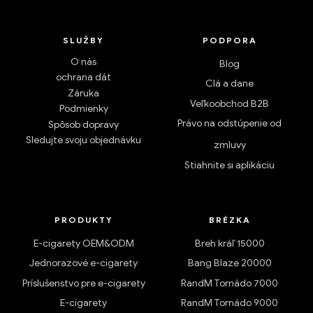
SLUŽBY
PODPORA
O nás
Blog
ochrana dát
Clá a dane
Záruka
Veľkoobchod B2B
Podmienky
Právo na odstúpenie od
Spôsob dopravy
Sledujte svoju objednávku
zmluvy
Stiahnite si aplikáciu
PRODUKTY
BRÉZKA
E-cigarety OEM&ODM
Breh kráľ 15000
Jednorazové e-cigarety
Bang Blaze 20000
Príslušenstvo pre e-cigarety
RandM Tornádo 7000
E-cigarety
RandM Tornádo 9000