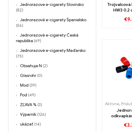
Trojvalcová 
Jednorazove e-cigarety Slovinsko
HW3 0,2 
(82)
atomizér E
€
9.
Jednorazové e-cigarety Španielsko
Mini/Mini XL
(56)
Veľkoobchod
丨Vla
Jednorazové e-cigarety Česká
republika
(69)
Jednorazové e-cigarety Maďarsko
(75)
Obsahuje N
(2)
Glasrohr
(0)
Mod
(39)
Pod
(49)
Aktívne
,
Príslušens
ZĽAVA %
(3)
Jednor
Výparník
(126)
odkvapkáv
Woto
ukázať
(14)
€
3.
Veľkoobcho