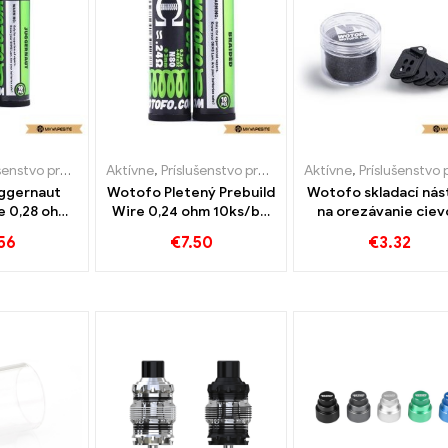
tvo pre e-cigarety
Aktívne
,
Príslušenstvo pre e-cigarety
Aktívne
,
Príslušenstvo pre e-cigar
ggernaut
Wotofo Pletený Prebuild
Wotofo skladací nás
e 0,28 ohm
Wire 0,24 ohm 10ks/bal
na orezávanie ciev
-cigarety
E-cigarety Veľkoobchod
1ks/balenie e-cigar
56
€
7.50
€
3.32
d丨Vlastné
丨Vlastné
Veľkoobchod丨Vlas