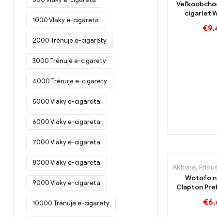
Veľkoobcho
cigariet 
1000 Vlaky e-cigareta
rámom Clapt
€
9.
stôp/spool 
2000 Trénuje e-cigarety
3000 Trénuje e-cigarety
4000 Trénuje e-cigarety
5000 Vlaky e-cigareta
6000 Vlaky e-cigareta
7000 Vlaky e-cigareta
8000 Vlaky e-cigareta
Aktívne
,
Príslušens
Wotofo 
9000 Vlaky e-cigareta
Clapton Preb
5PCS/Pack E
€
6.
10000 Trénuje e-cigarety
Großhande