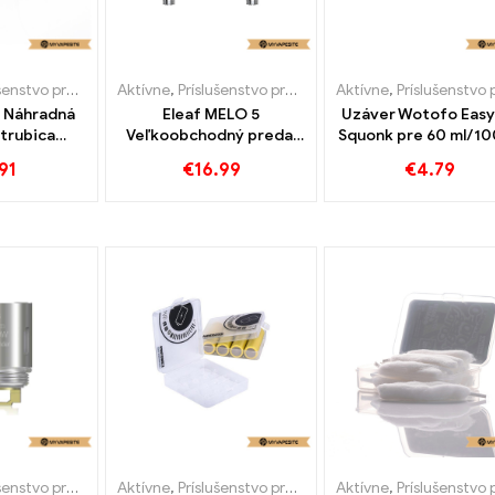
tvo pre e-cigarety
Aktívne
,
Príslušenstvo pre e-cigarety
Aktívne
,
Príslušenstvo pre e-cigar
3 Náhradná
Eleaf MELO 5
Uzáver Wotofo Easy 
 trubica
Veľkoobchodný predaj
Squonk pre 60 ml/10
eľkoobchod
e-cigariet 4ml/2ml na
fľašu džúsu E cigar
91
€
16.99
€
4.79
t丨Vlastné
mieru
veľkoobchod丨 Vlas
tvo pre e-cigarety
Aktívne
,
Príslušenstvo pre e-cigarety
Aktívne
,
Príslušenstvo pre e-cigar