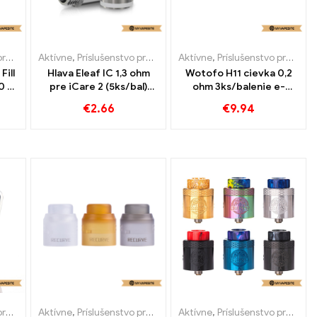
ety
Aktívne
,
Príslušenstvo pre e-cigarety
Aktívne
,
Príslušenstvo pre e-cigarety
Fill
Hlava Eleaf IC 1,3 ohm
Wotofo H11 cievka 0,2
0 ml
pre iCare 2 (5ks/bal)
ohm 3ks/balenie e-
ety
Veľkoobchod e-cigariet
cigariet veľkoobchodný
€
2.66
€
9.94
tné
丨Vlastné
predaj na mieru
ety
Aktívne
,
Príslušenstvo pre e-cigarety
Aktívne
,
Príslušenstvo pre e-cigarety