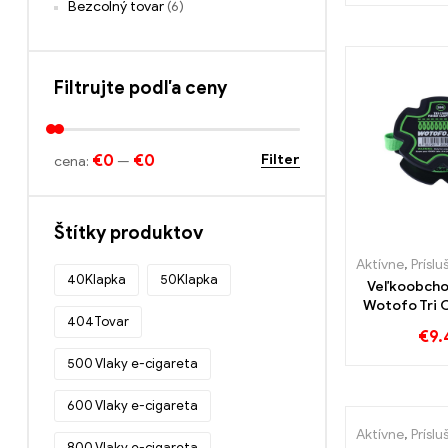
e-cigariet k
Bezcolný tovar
(6)
丨 Vla
Filtrujte podľa ceny
€0
€0
Filter
cena:
—
Štítky produktov
Aktívne
,
Príslušens
40Klapka
50Klapka
Veľkoobcho
Wotofo Tri 
404Tovar
Clapton Wire
€
9.
E丨Vla
500 Vlaky e-cigareta
600 Vlaky e-cigareta
Aktívne
,
Príslušens
800 Vlaky e-cigareta