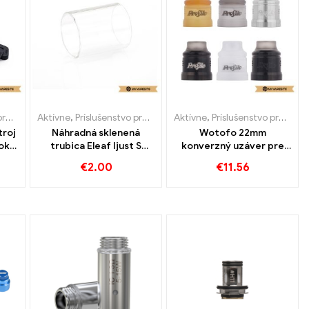
ety
Aktívne
,
Príslušenstvo pre e-cigarety
Aktívne
,
Príslušenstvo pre e-cigarety
troj
Náhradná sklenená
Wotofo 22mm
ok
trubica Eleaf Ijust S
konverzný uzáver pre
iet
(5ks/bal) Veľkoobchod
profil RDA E-cigarety
€
2.00
€
11.56
tné
e-cigariet丨Vlastné
veľkoobchodný