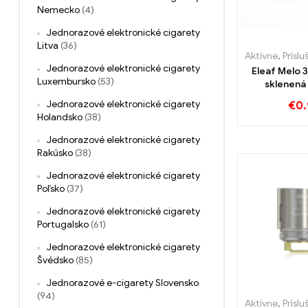
Nemecko
(4)
Jednorazové elektronické cigarety
Litva
(36)
Aktívne
,
Príslušens
Jednorazové elektronické cigarety
Eleaf Melo 
Luxembursko
(53)
sklenená
(5ks/bal) V
Jednorazové elektronické cigarety
€
0.
e-cigarie
Holandsko
(38)
Jednorazové elektronické cigarety
Rakúsko
(38)
Jednorazové elektronické cigarety
Poľsko
(37)
Jednorazové elektronické cigarety
Portugalsko
(61)
Jednorazové elektronické cigarety
Švédsko
(85)
Jednorazové e-cigarety Slovensko
(94)
Aktívne
,
Príslušens