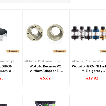
tvo pre e-cigarety
Aktívne
,
Príslušenstvo pre e-cigarety
Aktívne
,
Príslušenstvo pre e-cigar
o XIRON
Wotofo Recurve V2
Wotofo NEXMINI Tank
5,5ml e-
Airflow Adapter E-
ml E cigarety
ľkoobchodný
Zigaretten Großhandel丨
veľkoobchod丨 Vlas
25
€
6.62
€
19.92
kový
Custom