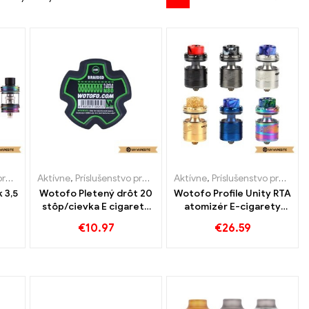
ety
Aktívne
,
Príslušenstvo pre e-cigarety
Aktívne
,
Príslušenstvo pre e-cigarety
 3,5
Wotofo Pletený drôt 20
Wotofo Profile Unity RTA
stôp/cievka E cigarety
atomizér E-cigarety
tné
Veľkoobchod丨 Vlastné
veľkoobchodný predaj
€
10.97
€
26.59
丨 Vlastné