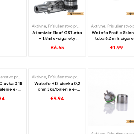
Aktívne
,
Príslušenstvo pre e-cigarety
Aktívne
,
Príslušenstvo pre e-cigar
Atomizér Eleaf GSTurbo
Wotofo Profile Skle
– 1.8ml e-cigarety
tuba 6,2 ml E cigar
veľkoobchod丨Vlastné
Veľkoobchod 丨 Vlas
€
6.65
€
1.99
tvo pre e-cigarety
Aktívne
,
Príslušenstvo pre e-cigarety
Cievka 0,15
Wotofo H12 cievka 0,2
alenie e-
ohm 3ks/balenie e-
ľkoobchodný
cigariet veľkoobchodný
94
€
9.94
predaj na mieru
Aktívne
,
Príslušenstvo pre e-cigar