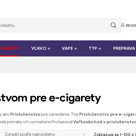
REGI
CIGARETY
VĽAVO
VAPE
TYP
PREPRAVA
tvom pre e-cigarety
aj ako
Príslušenstvo
pre zariadenie. The
Príslušenstvo pre e-cigar
ípade potreby ich vymieňate.Profesionál
Veľkoobchod s príslušenstv
Zobrazuje sa 1–100 z 