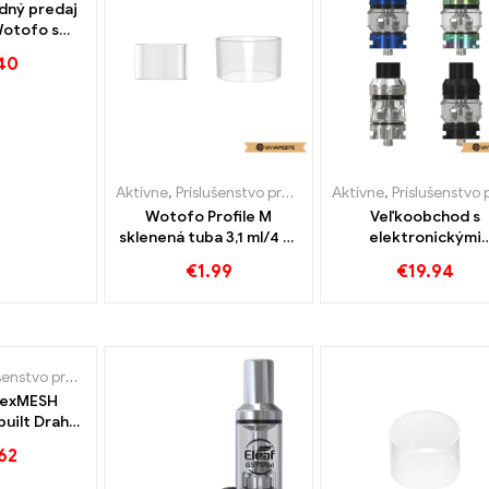
dný predaj
Wotofo s
on Wire 20
40
E丨 Vlastné
Aktívne
,
Príslušenstvo pre e-cigarety
Aktívne
,
Príslušenstvo pre e-cigar
Wotofo Profile M
Veľkoobchod s
sklenená tuba 3,1 ml/4 ml
elektronickými
E-cigarety Veľkoobchod
cigaretami Eleaf R
€
1.99
€
19.94
丨 Vlastné
Tank丨 Vlastné
tvo pre e-cigarety
nexMESH
uilt Draht
-Zigaretten
62
l丨Vlastné