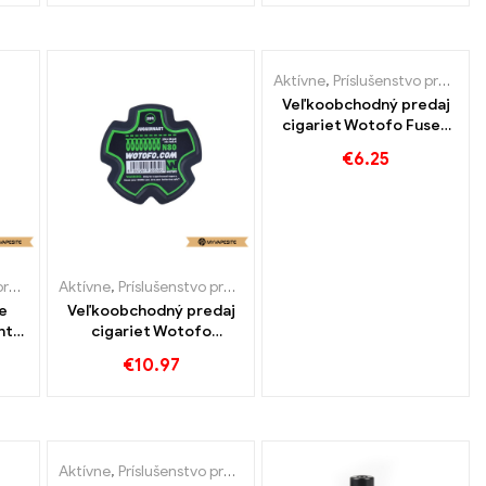
Aktívne
,
Príslušenstvo pre e-cigarety
Veľkoobchodný predaj
cigariet Wotofo Fused
Clapton Wire 20
€
6.25
stôp/spool E 丨 Vlastné
ety
Aktívne
,
Príslušenstvo pre e-cigarety
e
Veľkoobchodný predaj
ht
cigariet Wotofo
-
Juggernaut Wire 20
€
10.97
del丨
stôp/Spool E丨 Vlastné
Aktívne
,
Príslušenstvo pre e-cigarety