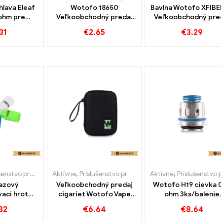
hlava Eleaf
Wotofo 18650
Bavlna Wotofo XFIBE
ohm pre
Veľkoobchodný predaj
Veľkoobchodný pre
llo/Ello
e-cigariet v škatuľke na
e-cigariet kus/bale
31
€
2.65
€
3.29
 (5ks/bal)
batérie丨 Vlastné
丨 Vlastné
 e-cigariet
stné
tvo pre e-cigarety
Aktívne
,
Príslušenstvo pre e-cigarety
Aktívne
,
Príslušenstvo pre e-cigar
azový
Veľkoobchodný predaj
Wotofo H19 cievka 0
ací hrot
cigariet Wotofo Vape
ohm 3ks/balenie
fo 5
Case E丨 Vlastné
veľkoobchodných 
32
€
6.64
€
8.64
dný predaj
cigariet na mieru