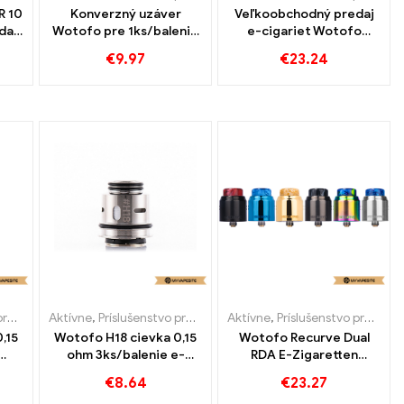
R 10
Konverzný uzáver
Veľkoobchodný predaj
daj
Wotofo pre 1ks/balenie
e-cigariet Wotofo
nie
e-cigariet Recurve Dual
SRPNT RDA na mieru
€
9.97
€
23.24
RDA Veľkoobchod丨
Vlastné
ety
Aktívne
,
Príslušenstvo pre e-cigarety
Aktívne
,
Príslušenstvo pre e-cigarety
,15
Wotofo H18 cievka 0,15
Wotofo Recurve Dual
ohm 3ks/balenie e-
RDA E-Zigaretten
e-
cigariet veľkoobchodná
Großhandel丨 Vlastné
€
8.64
€
23.27
podľa vlastného výberu