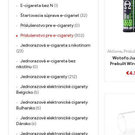
E-cigareta bez N
(1)
Štartovacia súprava e-cigariet
(32)
Príslušenstvo pre e-cigarety
(0)
Príslušenstvo pre e-cigarety
(302)
Jednorazová e-cigareta s nikotínom
(23)
Aktívne
,
Príslušens
Wotofo Ju
Jednorazová e-cigareta bez
Prebuilt Wir
nikotínu
(0)
10ks/bal E
€
4.
Veľkoobcho
Jednorazové e-cigarety
(212)
Jednorazové elektronické cigarety
Belgicko
(5)
Jednorazové elektronické cigarety
Bulharsko
(5)
Jednorazové elektronické cigarety
Dánsko
(6)
Jednorazové elektronické cigarety