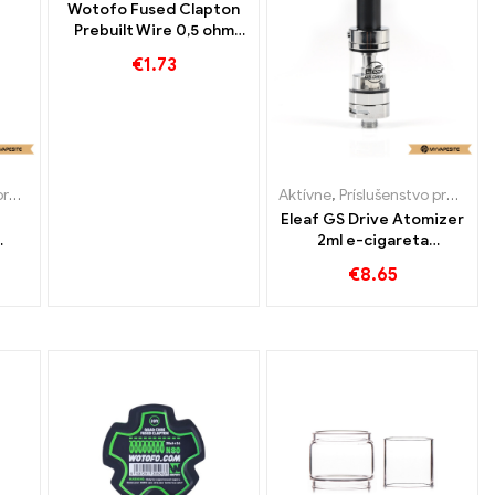
Wotofo Fused Clapton
Prebuilt Wire 0,5 ohm
10ks/bal E-Zigaretten
€
1.73
Großhandel丨Vlastné
ety
Aktívne
,
Príslušenstvo pre e-cigarety
Eleaf GS Drive Atomizer
2ml e-cigareta
OTOR
veľkoobchodný predaj
€
8.65
na mieru