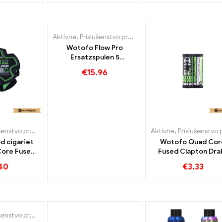
us/balenie
stné
Aktívne
,
Príslušenstvo pre e-cigarety
Wotofo Flow Pro
Ersatzspulen 5
Veľkoobchodný predaj
€
15.96
e-cigariet kus/balenie
丨 Vlastné
tvo pre e-cigarety
Aktívne
,
Príslušenstvo pre e-cigar
d cigariet
Wotofo Quad Cor
Core Fused
Fused Clapton Dra
 20ft/Spool
10pcs/Packung E
40
€
3.33
stné
Zigaretten Großhan
Custom
tvo pre e-cigarety