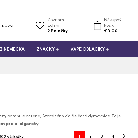
Zoznam
Nákupný
želaní
košík
STROVAŤ
2
Položky
€
0.00
 Z NEMECKA
ZNAČKY
VAPE OBLÁČIKY
ety
obsahuje batérie, Atomizér a ďalšie časti dymovnice. To je
om pre e-cigarety
1
2
3
4
302 výsledky