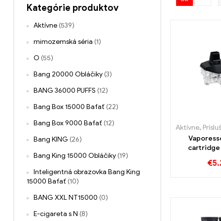
Kategórie produktov
Aktívne
(539)
mimozemská séria
(1)
O
(55)
Bang 20000 Obláčiky
(3)
BANG 36000 PUFFS
(12)
Bang Box 15000 Bafať
(22)
Bang Box 9000 Bafať
(12)
Aktívne
,
Príslušens
Vaporess
Bang KING
(26)
cartridge 
Bang King 15000 Obláčiky
(19)
cigarety ve
€
5.
zákaz
Inteligentná obrazovka Bang King
15000 Bafať
(10)
BANG XXL NT15000
(0)
E-cigareta s N
(8)