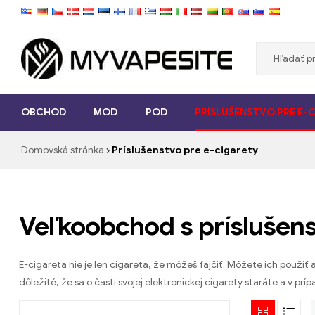
Myvapesite.de
OBCHOD
MOD
POD
PRÍSLUŠENSTVO PRE E-
Objednajte
si
Domovská stránka
Príslušenstvo pre e-cigarety
e-
cigarety
lacné
online
na
Veľkoobchod s príslušens
myvapesite.de
E-cigareta nie je len cigareta, že môžeš fajčiť. Môžete ich použiť 
dôležité, že sa o časti svojej elektronickej cigarety staráte a v pr