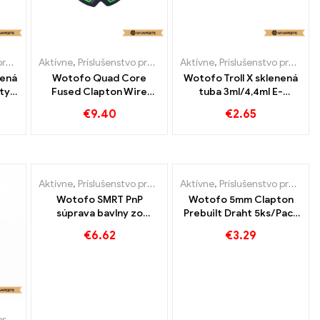
ety
Aktívne
,
Príslušenstvo pre e-cigarety
Aktívne
,
Príslušenstvo pre e-cigarety
nená
Wotofo Quad Core
Wotofo Troll X sklenená
ety
Fused Clapton Wire
tuba 3ml/4,4ml E-
tné
20ft/spool E-Zigaretten
cigarety Veľkoobchod丨
€
9.40
€
2.65
Großhandel丨 Custom
Vlastné
Aktívne
,
Príslušenstvo pre e-cigarety
Aktívne
,
Príslušenstvo pre e-cigarety
Wotofo SMRT PnP
Wotofo 5mm Clapton
súprava bavlny zo
Prebuilt Draht 5ks/Pack
sieťoviny Súprava
E-Zigaretten
€
6.62
€
3.29
príslušenstva E-cigarety
Großhandel丨Vlastné
Veľkoobchod丨 Vlastné
ety