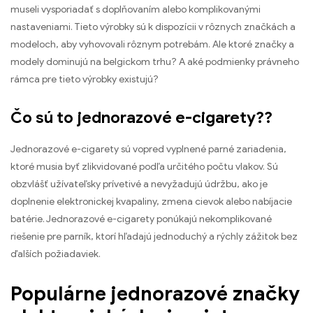
museli vysporiadať s doplňovaním alebo komplikovanými
nastaveniami. Tieto výrobky sú k dispozícii v rôznych značkách a
modeloch, aby vyhovovali rôznym potrebám. Ale ktoré značky a
modely dominujú na belgickom trhu? A aké podmienky právneho
rámca pre tieto výrobky existujú?
Čo sú to jednorazové e-cigarety??
Jednorazové e-cigarety sú vopred vyplnené parné zariadenia,
ktoré musia byť zlikvidované podľa určitého počtu vlakov. Sú
obzvlášť užívateľsky prívetivé a nevyžadujú údržbu, ako je
doplnenie elektronickej kvapaliny, zmena cievok alebo nabíjacie
batérie. Jednorazové e-cigarety ponúkajú nekomplikované
riešenie pre parník, ktorí hľadajú jednoduchý a rýchly zážitok bez
ďalších požiadaviek.
Populárne jednorazové značky