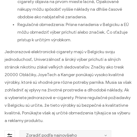
cigarety objavia na prvom mieste lacné, Opakované
nákupy môžu spôsobiť vyššie náklady na dlhšie časové
obdobie ako nabíjateľné zariadenia.
Regulačné obmedzenia: Prísne nariadenia v Belgicku a EÚ
môžu obmedziť výber príchutí alebo značiek, Čo sťažuje
prístup k určitým výrobkom.
Jednorazové elektronické cigarety majú v Belgicku svoju
jednoduchosť, Univerzálnosť a široký výber príchutí a silných
stránok nikotínu získal veľkých sledovateľov. Značky ako tresk
20000 Obláčiky, JoyeTech a Kanger ponúkajú vysoko kvalitné
výrobky, ktoré sú vhodné pre rôzne potreby parníka. Musia sa však
zohľadniť aj vplyvy na životné prostredie a dlhodobé náklady, Ak
si vyberiete jednorazové e-cigarety. Prísne regulačné požiadavky
v Belgicku sú určite, že tieto výrobky sú bezpečné a kvalitatívne
kvalitné, Ponúkajte však aj určité obmedzenia týkajúce sa výberu
a reklamy produktu.