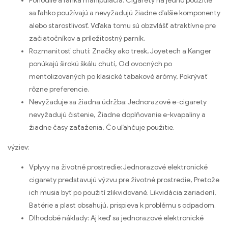
Pohodlie a ľahká manipulácia: Cigarety na jedno použitie
sa ľahko používajú a nevyžadujú žiadne ďalšie komponenty
alebo starostlivosť. Vďaka tomu sú obzvlášť atraktívne pre
začiatočníkov a príležitostný parník.
Rozmanitosť chutí: Značky ako tresk, Joyetech a Kanger
ponúkajú širokú škálu chutí, Od ovocných po
mentolizovaných po klasické tabakové arómy, Pokrývať
rôzne preferencie.
Nevyžaduje sa žiadna údržba: Jednorazové e-cigarety
nevyžadujú čistenie, Žiadne doplňovanie e-kvapaliny a
žiadne časy zaťaženia, Čo uľahčuje použitie.
výziev:
Vplyvy na životné prostredie: Jednorazové elektronické
cigarety predstavujú výzvu pre životné prostredie, Pretože
ich musia byť po použití zlikvidované. Likvidácia zariadení,
Batérie a plast obsahujú, prispieva k problému s odpadom.
Dlhodobé náklady: Aj keď sa jednorazové elektronické