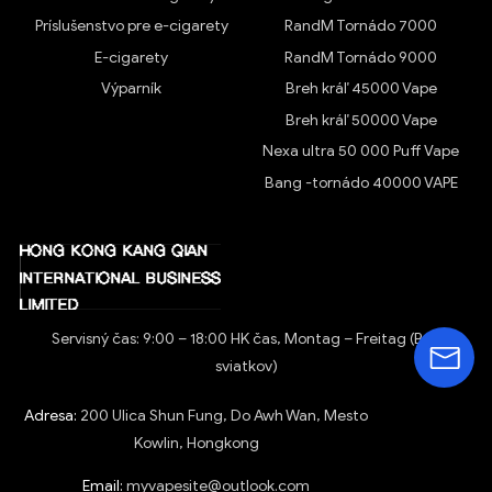
Príslušenstvo pre e-cigarety
RandM Tornádo 7000
E-cigarety
RandM Tornádo 9000
Výparník
Breh kráľ 45000 Vape
Breh kráľ 50000 Vape
Nexa ultra 50 000 Puff Vape
Bang -tornádo 40000 VAPE
Servisný čas: 9:00 – 18:00 HK čas, Montag – Freitag (Bez
sviatkov)
Adresa:
200 Ulica Shun Fung, Do Awh Wan, Mesto
Kowlin, Hongkong
Email:
myvapesite@outlook.com