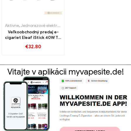
Aktívne
,
Jednorazové elektronické cigarety Belgicko
,
Jednorazové e
Veľkoobchodný predaj e-
cigariet Eleaf iStick 40W TC
Express Mod na mieru
€
32.80
Vitajte v aplikácii myvapesite.de!