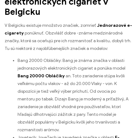
elektronických cigariet v
Belgicku
V Belgicku existuje množstvo značiek, zomrieť
Jednorazové e-
cigarety
ponúknuť. Obzvlášť dobre -známe medzinárodné
značky, ktoré sa oceňujú pre ich rozmanitosť a kvalitu, dobyli trh.
Tu sú niektoré z najobľúbenejších značiek a modelov:
Bang 20000 Obláčiky: Bang je známa značka v oblasti
jednorazových elektronických cigariet a ponúka model
Bang 20000 Obláčiky
an. Toto zariadenie stúpa kvôli
veľkému počtu vlakov - až do 20.000 Vlaky - von. K
dispozícii je tiež veľký výber príchutí, Od ovocia po
mentoru po tabak. Dizajn Bang je moderný a príťažlivý, A
zariadenie je obzvlášť vhodné pre používateľov, ktorí
hľadajú dlhotrvajúci zážitok z pary. Tento model je
obzvlášť populárny v Belgicku kvôli jeho trvanlivosti a
rozmanitosti arómov.
Joyetech: JoyeTech je zavedená značka v oblasti
E-