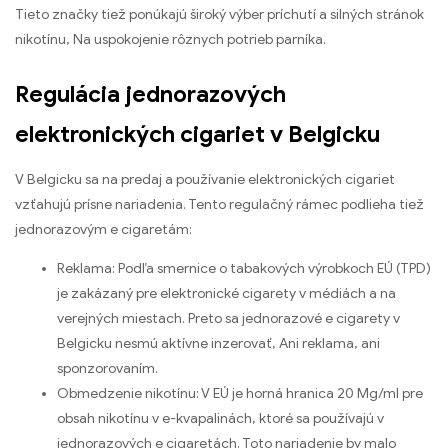
Tieto značky tiež ponúkajú široký výber príchutí a silných stránok
nikotínu, Na uspokojenie rôznych potrieb parníka.
Regulácia jednorazových
elektronických cigariet v Belgicku
V Belgicku sa na predaj a používanie elektronických cigariet
vzťahujú prísne nariadenia. Tento regulačný rámec podlieha tiež
jednorazovým e cigaretám:
Reklama: Podľa smernice o tabakových výrobkoch EÚ (TPD)
je zakázaný pre elektronické cigarety v médiách a na
verejných miestach. Preto sa jednorazové e cigarety v
Belgicku nesmú aktívne inzerovať, Ani reklama, ani
sponzorovaním.
Obmedzenie nikotínu: V EÚ je horná hranica 20 Mg/ml pre
obsah nikotínu v e-kvapalinách, ktoré sa používajú v
jednorazových e cigaretách. Toto nariadenie by malo