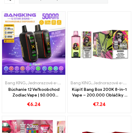
Bang KING
,
Jednorazové e-cigarety
Bang KING
,
Jednorazové elektronické ciga
,
Jednorazové e-cigarety
Búchanie 12 Veľkoobchod
Kúpiť Bang Box 200K 8-in-1
Zodiac Vape | 50.000
Vape – 200.000 Obláčiky a
Obláčiky
10 Príchute
€
6.24
€
7.24