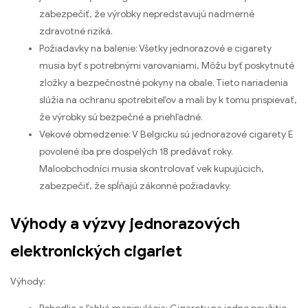
zabezpečiť, že výrobky nepredstavujú nadmerné
zdravotné riziká.
Požiadavky na balenie: Všetky jednorazové e cigarety
musia byť s potrebnými varovaniami, Môžu byť poskytnuté
zložky a bezpečnostné pokyny na obale. Tieto nariadenia
slúžia na ochranu spotrebiteľov a mali by k tomu prispievať,
že výrobky sú bezpečné a priehľadné.
Vekové obmedzenie: V Belgicku sú jednorazové cigarety E
povolené iba pre dospelých 18 predávať roky.
Maloobchodníci musia skontrolovať vek kupujúcich,
zabezpečiť, že spĺňajú zákonné požiadavky.
Výhody a výzvy jednorazových
elektronických cigariet
Výhody: