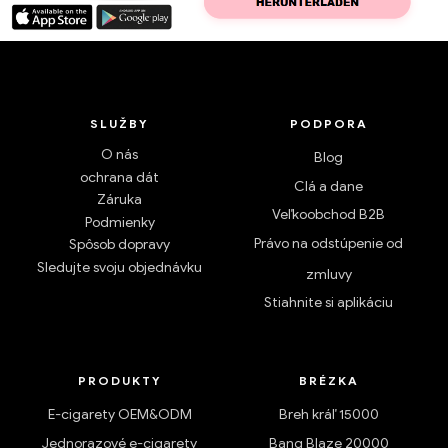
SLUŽBY
PODPORA
O nás
Blog
ochrana dát
Clá a dane
Záruka
Veľkoobchod B2B
Podmienky
Právo na odstúpenie od
Spôsob dopravy
Sledujte svoju objednávku
zmluvy
Stiahnite si aplikáciu
PRODUKTY
BRÉZKA
E-cigarety OEM&ODM
Breh kráľ 15000
Jednorazové e-cigarety
Bang Blaze 20000