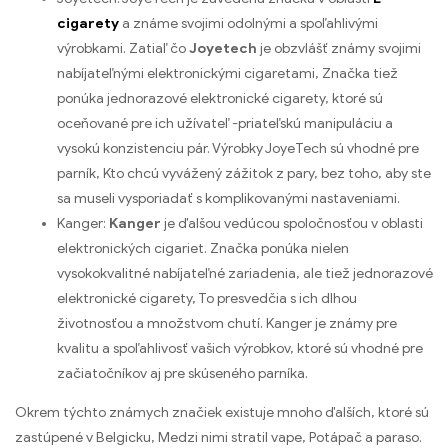
cigarety
a známe svojimi odolnými a spoľahlivými
výrobkami. Zatiaľ čo
Joyetech
je obzvlášť známy svojimi
nabíjateľnými elektronickými cigaretami, Značka tiež
ponúka jednorazové elektronické cigarety, ktoré sú
oceňované pre ich užívateľ -priateľskú manipuláciu a
vysokú konzistenciu pár. Výrobky JoyeTech sú vhodné pre
parník, Kto chcú vyvážený zážitok z pary, bez toho, aby ste
sa museli vysporiadať s komplikovanými nastaveniami.
Kanger:
Kanger
je ďalšou vedúcou spoločnosťou v oblasti
elektronických cigariet. Značka ponúka nielen
vysokokvalitné nabíjateľné zariadenia, ale tiež jednorazové
elektronické cigarety, To presvedčia s ich dlhou
životnosťou a množstvom chutí. Kanger je známy pre
kvalitu a spoľahlivosť vašich výrobkov, ktoré sú vhodné pre
začiatočníkov aj pre skúseného parníka.
Okrem týchto známych značiek existuje mnoho ďalších, ktoré sú
zastúpené v Belgicku, Medzi nimi stratil vape, Potápač a paraso.