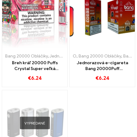
Bang 20000 Obláčiky
,
Jednorazové e-cigarety
O
,
Bang 20000 Obláčiky
,
Jednorazové elektr
,
Bang KING
Breh kráľ 20000 Puffs
Jednorazová e-cigareta
Crystal Super veľká
Bang 20000Puff
kapacita a trojitá sieťová
Čučoriedka s príchuťou
€
6.24
€
6.24
cievka
vodného melónu a dvojitou
sieťkou
VYPREDANÉ