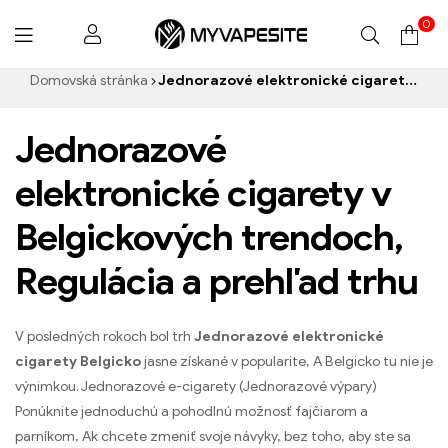
0
Myvapesite.de
Domovská stránka
Jednorazové elektronické cigarety Belgicko
Jednorazové
elektronické cigarety v
Belgickových trendoch,
Regulácia a prehľad trhu
V posledných rokoch bol trh
Jednorazové elektronické
cigarety Belgicko
jasne získané v popularite, A Belgicko tu nie je
výnimkou. Jednorazové e-cigarety (Jednorazové výpary)
Ponúknite jednoduchú a pohodlnú možnosť fajčiarom a
parníkom, Ak chcete zmeniť svoje návyky, bez toho, aby ste sa