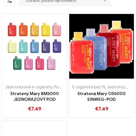
Jednorazové e-cigarety
,
Pod
,
Bezcolný tovar
E-cigareta bez N
,
Jednorazové e-cigarety
Stratený Mary BM5000
Stratená Mary OS5000
JEDNORÁZOVÝ POD
EINWEG-POD
€
7.49
€
7.49