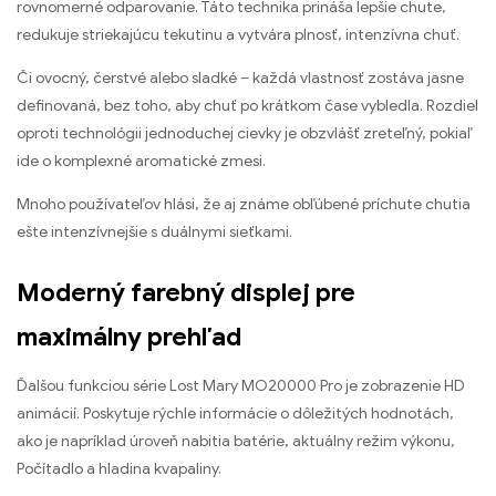
rovnomerné odparovanie. Táto technika prináša lepšie chute,
redukuje striekajúcu tekutinu a vytvára plnosť, intenzívna chuť.
Či ovocný, čerstvé alebo sladké – každá vlastnosť zostáva jasne
definovaná, bez toho, aby chuť po krátkom čase vybledla. Rozdiel
oproti technológii jednoduchej cievky je obzvlášť zreteľný, pokiaľ
ide o komplexné aromatické zmesi.
Mnoho používateľov hlási, že aj známe obľúbené príchute chutia
ešte intenzívnejšie s duálnymi sieťkami.
Moderný farebný displej pre
maximálny prehľad
Ďalšou funkciou série Lost Mary MO20000 Pro je zobrazenie HD
animácií. Poskytuje rýchle informácie o dôležitých hodnotách,
ako je napríklad úroveň nabitia batérie, aktuálny režim výkonu,
Počítadlo a hladina kvapaliny.