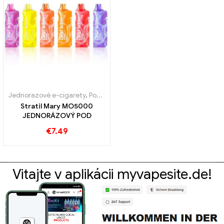
Jednorazové e-cigarety
,
Pod
,
Bezcolný tovar
Stratil Mary MO5000
JEDNORÁZOVÝ POD
€
7.49
Vitajte v aplikácii myvapesite.de!