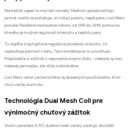
Nie každý vaper to má rád rovnako: Niektorí uprednostňujú
jemné, svetlo sa pohybuje, iní milujú poéziu, teplá para. Lost Mary
ponúka flexibilné nastavenie výkonu od 13W do 25W, pomocou
ktorého je možné regulovať intenzitu a teplotu pary.
Tú dopĺňa trojstupňová regulácia prúdenia vzduchu, čo
ovplyvňuje pevnosť v ťahu. Táto kombinácia to umožňuje,
Prispôsobte si zážitok z vapovania svojmu štýlu – niekedy aj viac,
niekedy jemnejšie, ale vždy individuálne.
Lost Mary osloví začiatočníkov aj skúsených používateľov, ktorí
chcú väčšiu kontrolu.
Technológia Dual Mesh Coil pre
výnimočný chuťový zážitok
Vnútri zariadení 0,9Ω duálne mesh cievky zaisťujú obzvlášť