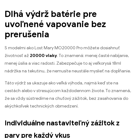
Dlhá výdrž batérie pre
uvoľnené vapovanie bez
prerušenia
S modelmi ako Lost Mary MO20000 Pro môžete dosiahnuť
životnosť až
20000 vlaky
. To znamená: menej časté nabíjanie,
menej úsilia a viac radosti. Zabezpečuje to aj veľkorysá 18ml
nádržka na tekutinu, že nemusíte neustále myslieť na dopĺňanie.
Táto výdrž sa ukazuje ako veľká výhoda, najmä keď ste na
cestách alebo v stresujúcom každodennom živote. To znamená,
že sa vždy sústredíme na chuťový zážitok, bez zasahovania do
akýchkoľvek technických obmedzení.
Individuálne nastaviteľný zážitok z
pary pre každý vkus