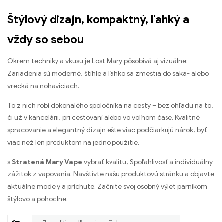
Štýlový dizajn, kompaktný, ľahký a
vždy so sebou
Okrem techniky a vkusu je Lost Mary pôsobivá aj vizuálne:
Zariadenia sú moderné, štíhle a ľahko sa zmestia do saka- alebo
vrecká na nohaviciach.
To z nich robí dokonalého spoločníka na cesty – bez ohľadu na to,
či už v kancelárii, pri cestovaní alebo vo voľnom čase. Kvalitné
spracovanie a elegantný dizajn ešte viac podčiarkujú nárok, byť
viac než len produktom na jedno použitie.
s
Stratená Mary Vape
vybrať kvalitu, Spoľahlivosť a individuálny
zážitok z vapovania. Navštívte našu produktovú stránku a objavte
aktuálne modely a príchute. Začnite svoj osobný výlet parníkom
štýlovo a pohodlne.