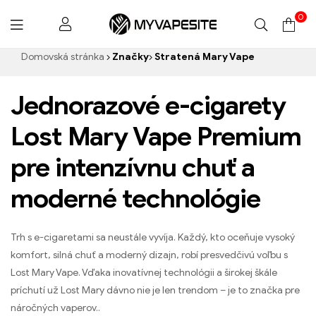
0
Myvapesite.de
Domovská stránka
Značky
Stratená Mary Vape
Jednorazové e-cigarety
Lost Mary Vape Premium
pre intenzívnu chuť a
moderné technológie
Trh s e-cigaretami sa neustále vyvíja. Každý, kto oceňuje vysoký
komfort, silná chuť a moderný dizajn, robí presvedčivú voľbu s
Lost Mary Vape. Vďaka inovatívnej technológii a širokej škále
príchutí už Lost Mary dávno nie je len trendom – je to značka pre
náročných vaperov..