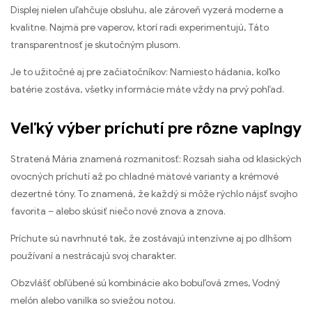
Displej nielen uľahčuje obsluhu, ale zároveň vyzerá moderne a
kvalitne. Najmä pre vaperov, ktorí radi experimentujú, Táto
transparentnosť je skutočným plusom.
Je to užitočné aj pre začiatočníkov: Namiesto hádania, koľko
batérie zostáva, všetky informácie máte vždy na prvý pohľad.
Veľký výber príchutí pre rôzne vapingy
Stratená Mária znamená rozmanitosť: Rozsah siaha od klasických
ovocných príchutí až po chladné mätové varianty a krémové
dezertné tóny. To znamená, že každý si môže rýchlo nájsť svojho
favorita – alebo skúsiť niečo nové znova a znova.
Príchute sú navrhnuté tak, že zostávajú intenzívne aj po dlhšom
používaní a nestrácajú svoj charakter.
Obzvlášť obľúbené sú kombinácie ako bobuľová zmes, Vodný
melón alebo vanilka so sviežou notou.