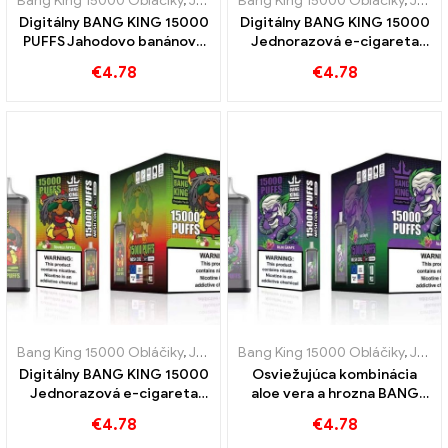
Bang King 15000 Obláčiky
,
Jednorazové elektronické cigarety Švédsko
Bang King 15000 Obláčiky
,
Jednorazové elektronické cigarety Švédsko
Digitálny BANG KING 15000
Digitálny BANG KING 15000
PUFFS Jahodovo banánová
Jednorazová e-cigareta
sladkosť a tropická chuť
PuffS Peach Ice
€
4.78
€
4.78
Bang King 15000 Obláčiky
,
Jednorazové elektronické cigarety Švédsko
Bang King 15000 Obláčiky
,
Jednorazové elektronické cigarety Švédsko
Digitálny BANG KING 15000
Osviežujúca kombinácia
Jednorazová e-cigareta
aloe vera a hrozna BANG
PUFFS Lahodná zmes
KING Digital 15000 PUFFS
€
4.78
€
4.78
červených a zelených jabĺk
jednorazová e-cigareta