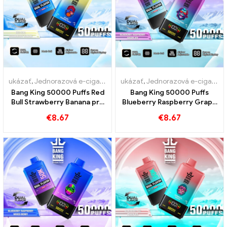
ukázať
,
Jednorazová e-cigareta s nikotínom
ukázať
,
Jednorazová e-cigareta s nikotínom
,
Jednorazové e-cigare
Bang King 50000 Puffs Red
Bang King 50000 Puffs
Bull Strawberry Banana pre
Blueberry Raspberry Grape
intenzívne potešenie
Ice pre intenzívne
€
8.67
€
8.67
potešenie