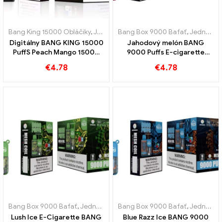
Bang King 15000 Obláčiky
,
Jednorazové elektronické cigarety Švédsko
Bang Box 9000 Bafať
,
Jednorazové elektronické cigarety Švédsko
Digitálny BANG KING 15000
Jahodový melón BANG
PuffS Peach Mango 15000
9000 Puffs E-cigarette
Nafúknite jednorazové e-
Ovocné potešenie
€
4.78
€
4.78
cigarety pre tropickú
zábavu
Bang Box 9000 Bafať
,
Jednorazové elektronické cigarety Švédsko
Bang Box 9000 Bafať
,
Jednorazové elektronické cigarety Švédsko
,
Lush Ice E-Cigarette BANG
Blue Razz Ice BANG 9000