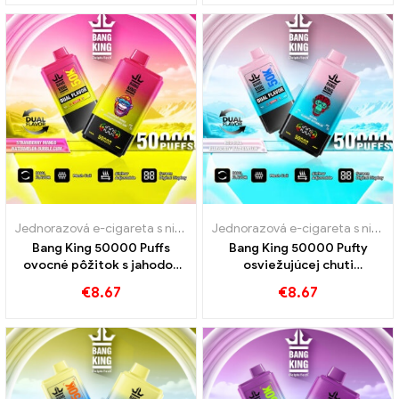
Jednorazová e-cigareta s nikotínom
,
Jednorazové e-cigarety
,
Jedn
Jednorazová e-cigareta s nikotínom
Bang King 50000 Puffs
Bang King 50000 Pufty
ovocné pôžitok s jahodou
osviežujúcej chuti
mango a melón Bubble Gum
červeného býka a
€
8.67
€
8.67
čučoriedky