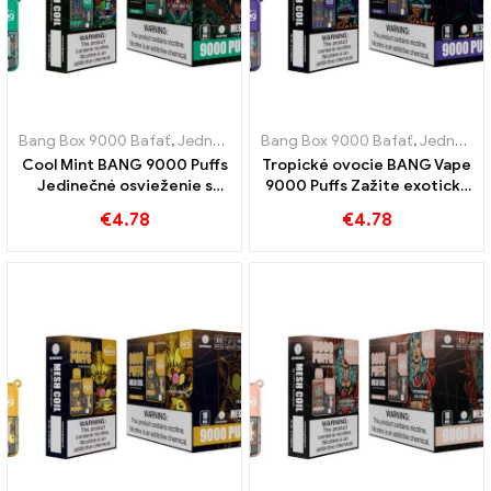
Bang Box 9000 Bafať
,
Jednorazové elektronické cigarety Švédsko
Bang Box 9000 Bafať
,
Jednorazové elektronické cigarety Švédsko
,
Cool Mint BANG 9000 Puffs
Tropické ovocie BANG Vape
Jedinečné osvieženie s
9000 Puffs Zažite exotickú
čistou príchuťou mäty
chuť tropického ovocia
€
4.78
€
4.78