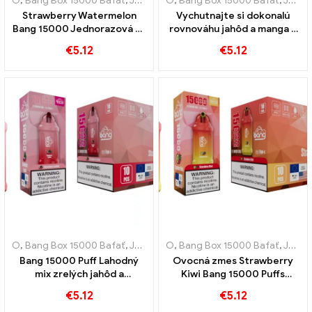
O
,
Bang Box 15000 Bafať
,
Jednorazové elektronické cigarety Švédsko
O
,
Bang Box 15000 Bafať
,
Jednorazové elektronické cigarety Švédsko
Strawberry Watermelon
Vychutnajte si dokonalú
Bang 15000 Jednorazová e-
rovnováhu jahôd a manga v
cigareta Puff Osviežujúca
Bang 15000 Jednorazová e-
€
5.12
€
5.12
kombinácia jahôd a
cigareta nafúknutá
šťavnatého vodného
melónu
O
,
Bang Box 15000 Bafať
,
Jednorazové elektronické cigarety Švédsko
O
,
Bang Box 15000 Bafať
,
Jednorazové elektronické cigarety Švédsko
Bang 15000 Puff Lahodný
Ovocná zmes Strawberry
mix zrelých jahôd a
Kiwi Bang 15000 Puffs
šťavnatého liči
vystihuje chuť leta
€
5.12
€
5.12