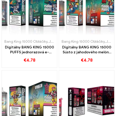
Bang King 15000 Obláčiky
,
Jednorazové elektronické cigarety Švédsko
Bang King 15000 Obláčiky
,
Jednorazové elektronické cigarety Švédsko
Digitálny BANG KING 15000
Digitálny BANG KING 15000
PUFFS jednorazová e-
Sústo z jahodového melónu
cigareta, užívať si 15000
15000 Jednorazová e-
€
4.78
€
4.78
Vlaky Triple Berry Ice
cigareta pre osviežujúcu
chuť