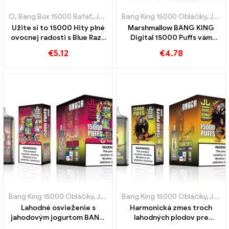
O
,
Bang Box 15000 Bafať
,
Jednorazové elektronické cigarety Švédsko
Bang King 15000 Obláčiky
,
Jednorazové elektronické cigarety Švédsko
Užite si to 15000 Hity plné
Marshmallow BANG KING
ovocnej radosti s Blue Razz
Digital 15000 Puffs vám
Ice Bang Pod ideálnym pre
dáva 15000 Sústo sladkých
€
5.12
€
4.78
vaperov, ktorí milujú
marshmallows
chladivé chute
Bang King 15000 Obláčiky
,
Jednorazové elektronické cigarety Švédsko
Bang King 15000 Obláčiky
,
Jednorazové elektronické cigarety Švédsko
Lahodné osvieženie s
Harmonická zmes troch
jahodovým jogurtom BANG
lahodných plodov pre
KING Digital 15000 PUFFS
intenzívny zážitok BANG