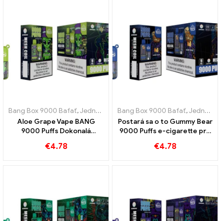
Bang Box 9000 Bafať
,
Jednorazové elektronické cigarety Švédsko
Bang Box 9000 Bafať
,
Jednorazové elektronické cigarety Švédsko
,
Aloe Grape Vape BANG
Postará sa o to Gummy Bear
9000 Puffs Dokonalá
9000 Puffs e-cigarette pre
kombinácia aloe vera a
sladký, hravý zážitok z vape
€
4.78
€
4.78
hrozna
plný ovocných chutí
gumových medvedíkov,
ktoré si zamilujete