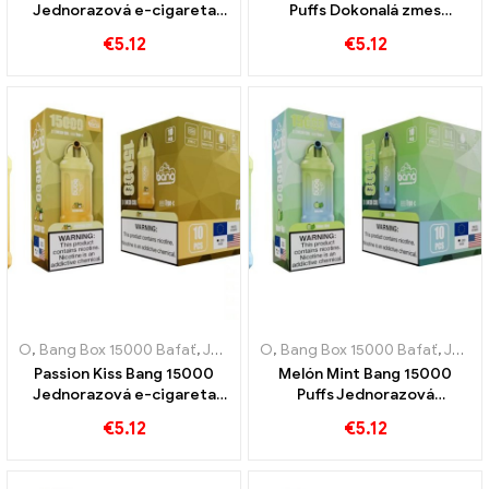
Jednorazová e-cigareta
Puffs Dokonalá zmes
Puffs spája sladkosť
broskýň a bobúľ
€
5.12
€
5.12
broskyne s osviežujúcim
chladom
O
,
Bang Box 15000 Bafať
,
Jednorazové elektronické cigarety Švédsko
O
,
Bang Box 15000 Bafať
,
Jednorazové elektronické cigarety Švédsko
Passion Kiss Bang 15000
Melón Mint Bang 15000
Jednorazová e-cigareta
Puffs Jednorazová
Puffs Skutočná pochúťka
nabíjateľná e-cigareta
€
5.12
€
5.12
pre milovníkov ovocia a
spája sladkosť melónu so
sladkého ovocia
sviežosťou mäty