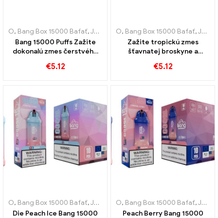
O
,
Bang Box 15000 Bafať
,
Jednorazové elektronické cigarety Švédsko
O
,
Bang Box 15000 Bafať
,
Jednorazové elektronické cigarety Švédsko
Bang 15000 Puffs Zažite
Zažite tropickú zmes
dokonalú zmes čerstvého
šťavnatej broskyne a
ananásu a krémového
sladkého manga s
€
5.12
€
5.12
kokosu
jednorazovou e-cigaretou
Bang 15000 Obláčiky
O
,
Bang Box 15000 Bafať
,
Jednorazové elektronické cigarety Švédsko
O
,
Bang Box 15000 Bafať
,
Jednorazové elektronické cigarety Švédsko
Die Peach Ice Bang 15000
Peach Berry Bang 15000