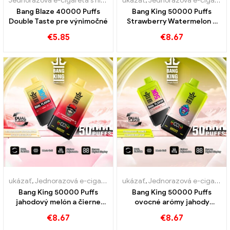
Jednorazová e-cigareta s nikotínom
ukázať
,
Jednorazové elektronické ci
,
Jednorazová e-cigareta s nikotínom
Bang Blaze 40000 Puffs
Bang King 50000 Puffs
Double Taste pre výnimočné
Strawberry Watermelon a
Kiwi Passion Fruit Guava
€
5.85
€
8.67
chute
ukázať
,
Jednorazová e-cigareta s nikotínom
ukázať
,
Jednorazová e-cigareta s nikotínom
,
Jednorazové e-cigare
Bang King 50000 Puffs
Bang King 50000 Puffs
jahodový melón a čierne
ovocné arómy jahody
príchute ľadového draka
jahody jahody kiwi pre
€
8.67
€
8.67
intenzívny zážitok z pary