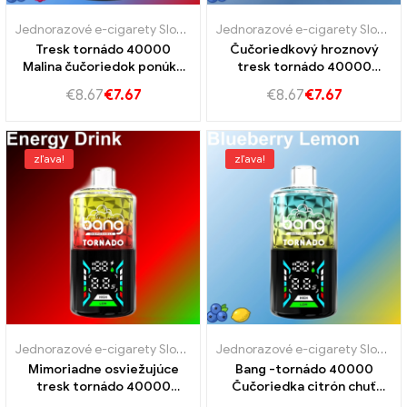
Jednorazové e-cigarety Slovensko
,
Jednorazove e-cigarety Slovins
Jednorazové e-cigarety Slovensko
Tresk tornádo 40000
Čučoriedkový hroznový
Malina čučoriedok ponúka
tresk tornádo 40000
40 000 VAPE
Vychutnajte si nádhernú
€
8.67
€
7.67
€
8.67
€
7.67
chuť čučoriedok a hrozna
zľava!
zľava!
Jednorazové e-cigarety Slovensko
,
Jednorazove e-cigarety Slovins
Jednorazové e-cigarety Slovensko
Mimoriadne osviežujúce
Bang -tornádo 40000
tresk tornádo 40000
Čučoriedka citrón chuť
Energetický nápoj
čučoriedok a citróna