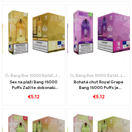
O
,
Bang Box 15000 Bafať
,
Jednorazové elektronické cigarety Švédsko
O
,
Bang Box 15000 Bafať
,
Jednorazové elektronické cigarety Švédsko
Sex na pláži Bang 15000
Bohatá chuť Royal Grape
Puffs Zažite dokonalú
Bang 15000 Puffs je
kombináciu exotického
skutočnou poctou
€
5.12
€
5.12
ovocia
kráľovskému ovociu