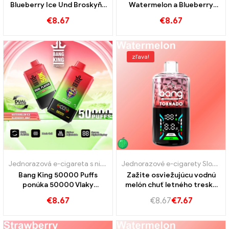
Blueberry Ice Und Broskyňa
Watermelon a Blueberry
mango melón
Cherry Taste Taste Ultra
€
8.67
€
8.67
Long Service Life
zľava!
Jednorazová e-cigareta s nikotínom
,
Jednorazové e-cigarety
,
Jedn
Jednorazové e-cigarety Slovensko
Bang King 50000 Puffs
Zažite osviežujúcu vodnú
ponúka 50000 Vlaky
melón chuť letného tresku
zmrzliny melónu a
Tornado 40k VAPE
€
8.67
€
8.67
€
7.67
čučoriedková mäta