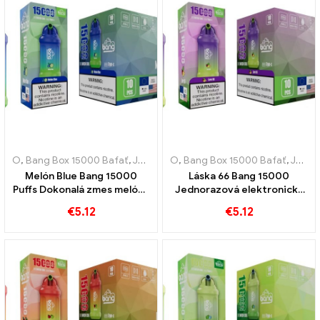
O
,
Bang Box 15000 Bafať
,
Jednorazové elektronické cigarety Švédsko
O
,
Bang Box 15000 Bafať
,
Jednorazové elektronické cigarety Švédsko
Melón Blue Bang 15000
Láska 66 Bang 15000
Puffs Dokonalá zmes melóna
Jednorazová elektronická
a čučoriedok
cigareta Puffs Pod Dokonalá
€
5.12
€
5.12
kombinácia čerstvých chutí