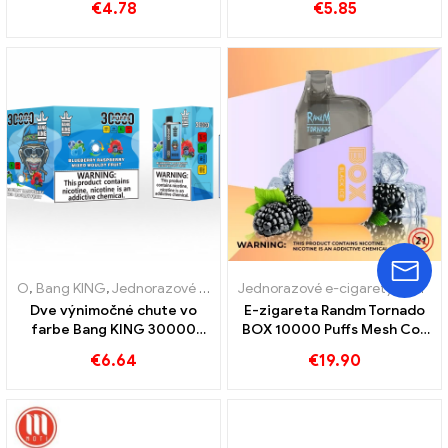
€
4.78
€
5.85
vyvážená zmes vodného
melónu a mäty
O
,
Bang KING
,
Jednorazové elektronické cigarety Litva
Jednorazové e-cigarety
,
Jednorazov
,
Jednorazové elektronické cigarety Švédsko
Dve výnimočné chute vo
E-zigareta Randm Tornado
farbe Bang KING 30000
BOX 10000 Puffs Mesh Coil
Obláčiky E-Zigarette
Jednorazová Vape
€
6.64
€
19.90
Čučoriedka Malina
Zmiešané a plesnivé ovocie