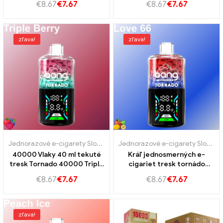
€
8.67
€
7.67
€
8.67
€
7.67
energická chuť
zľava!
zľava!
Jednorazové e-cigarety Slovensko
,
Jednorazove e-cigarety Slovins
Jednorazové e-cigarety Slovensko
40000 Vlaky 40 ml tekuté
Kráľ jednosmerných e-
tresk Tornado 40000 Triple
cigariet tresk tornádo
Berry pre intenzívne bobule
40000 Láska 66
€
8.67
€
7.67
€
8.67
€
7.67
potešenie
zľava!