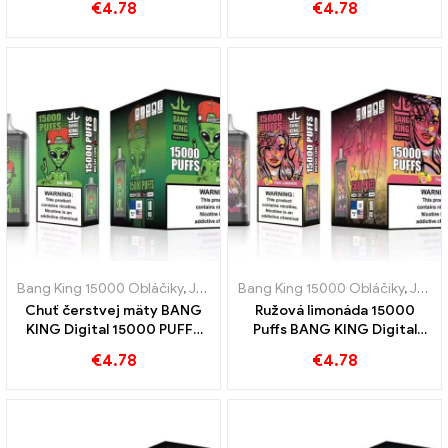
€
4.78
€
4.78
KING Digital 15000 PUFFS
Bang King 15000 Obláčiky
,
Jednorazové elektronické cigarety Švédsko
Bang King 15000 Obláčiky
,
Jednorazové elektronické cigarety Švédsko
Chuť čerstvej mäty BANG
Ružová limonáda 15000
KING Digital 15000 PUFFS
Puffs BANG KING Digital
Cool Mint 15000 Obláčiky
15000 PUFFS Osviežujúci
€
4.78
€
4.78
zážitok