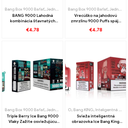
Bang Box 9000 Bafať
,
Jednorazové elektronické cigarety Švédsko
Bang Box 9000 Bafať
,
Jednorazové elektronické cigarety Švédsko
,
BANG 9000 Lahodná
Vrecúško na jahodovú
kombinácia šťavnatých
zmrzlinu 9000 Puffs spája
broskýň a exotického
ovocnú chuť jahôd so
€
4.78
€
4.78
manga broskyňa-mango
zmrzlinou
Bang Box 9000 Bafať
,
Jednorazové elektronické cigarety Švédsko
O
,
Bang KING
,
Inteligentná obrazovka Bang King 15000 Bafať
,
Triple Berry Ice Bang 9000
Svieža inteligentná
Vlaky Zažite osviežujúcu
obrazovka Ice Bang King
chuť troch druhov ovocia
15000 Puffs Dokonale