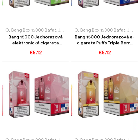
O
,
Bang Box 15000 Bafať
,
Jednorazové elektronické cigarety Švédsko
O
,
Bang Box 15000 Bafať
,
Jednorazové elektronické cigarety Švédsko
Bang 15000 Jednorazová
Bang 15000 Jednorazová e-
elektronická cigareta
cigareta Puffs Triple Berry
potiahnutá Sladkosť
Ice Berry sa spája s
€
5.12
€
5.12
vodného melónu a žuvačky
chladivou chuťou
je pastvou pre zmysly