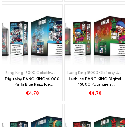
Bang King 15000 Obláčiky
,
Jednorazové elektronické cigarety Švédsko
Bang King 15000 Obláčiky
,
Jednorazové elektronické cigarety Švédsko
Digitálny BANG KING 15.000
Lush Ice BANG KING Digital
Puffs Blue Razz Ice
15000 Poťahuje z
Inovatívna jednorazová e-
jednorazovej elektronickej
€
4.78
€
4.78
cigareta
cigarety 15000 Puff vodný
melón