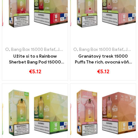
O
,
Bang Box 15000 Bafať
,
Jednorazové elektronické cigarety Švédsko
O
,
Bang Box 15000 Bafať
,
Jednorazové elektronické cigarety Švédsko
Užite si to s Rainbow
Granátový tresk 15000
Sherbet Bang Pod 15000
Puffs The rich, ovocná vôňa
Obláčiky plné rôznych
granátového jablka pre
€
5.12
€
5.12
ovocných vôní
vaperov