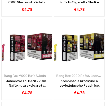
9000 Vlastnosti čistého
Puffs E-Cigarette Sladké
pôžitku
čučoriedky a osviežujúci
€
4.78
€
4.78
chlad
Bang Box 9000 Bafať
,
Jednorazové elektronické cigarety Švédsko
Bang Box 9000 Bafať
,
Jednorazové elektronické cigarety Švédsko
,
Jahodové liči BANG 9000
Kombinácia broskyne a
Nafúknutá e-cigareta,
osviežujúceho Peach Ice
dokonalá kombinácia
BANG 9000 Nafukuje
€
4.78
€
4.78
tropickej sviežosti jahôd a
jednorazové elektronické
liči
cigarety