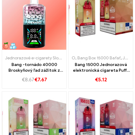
Jednorazové e-cigarety Slovensko
,
O
Jednorazove e-cigarety Slovins
,
Bang Box 15000 Bafať
,
Jednorazové elektronické cigarety Švédsko
Bang -tornádo 40000
Bang 15000 Jednorazová
Broskyňový ľad zážitok z
elektronická cigareta Puffs
konečného zážitku z pary
Sladkosť vodného melónu sa
€
8.67
€
7.67
€
5.12
mieša s osviežujúcou
chuťou