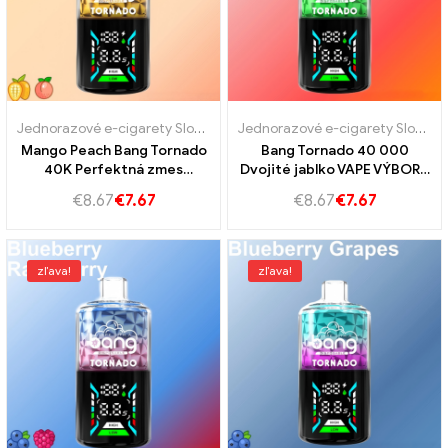
Jednorazové e-cigarety Slovensko
,
Jednorazove e-cigarety Slovins
Jednorazové e-cigarety Slovensko
Mango Peach Bang Tornado
Bang Tornado 40 000
40K Perfektná zmes
Dvojité jablko VAPE VÝBORU
sladkého manga a šťavnatej
VÝBUČOVANIE PRE
€
8.67
€
7.67
€
8.67
€
7.67
broskyne
SKUTOČNÝCH VÝPADNÝCH
VECIKOV
zľava!
zľava!