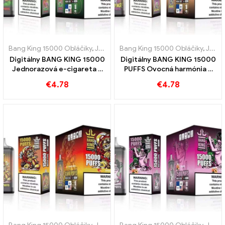
Bang King 15000 Obláčiky
,
Jednorazové elektronické cigarety Švédsko
Bang King 15000 Obláčiky
,
Jednorazové elektronické cigarety Švédsko
Digitálny BANG KING 15000
Digitálny BANG KING 15000
Jednorazová e-cigareta z
PUFFS Ovocná harmónia z
kyslého jablka malina 15000
kiwi maracuja a guavy
€
4.78
€
4.78
Vlaky