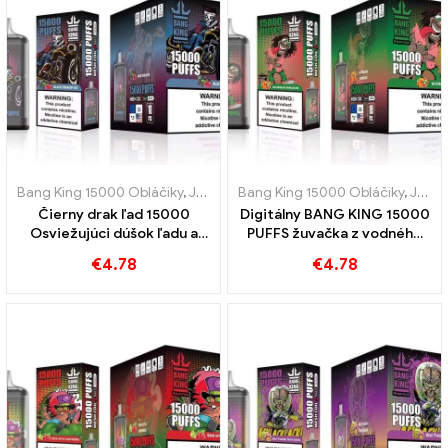
Bang King 15000 Obláčiky
,
Jednorazové elektronické cigarety Švédsko
Bang King 15000 Obláčiky
,
Jednorazové elektronické cigarety Švédsko
Čierny drak ľad 15000
Digitálny BANG KING 15000
Osviežujúci dúšok ľadu a
PUFFS žuvačka z vodného
sviežosti BANG KING Digital
melóna 15000 Puffy očaria
€
4.78
€
4.78
15000 PUFFS
vaše chuťové poháriky