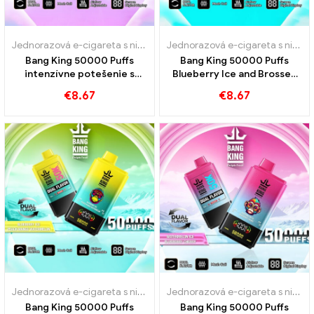
Jednorazová e-cigareta s nikotínom
,
Jednorazové e-cigarety
,
Jedn
Jednorazová e-cigareta s nikotínom
Bang King 50000 Puffs
Bang King 50000 Puffs
intenzívne potešenie s
Blueberry Ice and Brossen
zmiešaným bobuľou z
ľadové príchute 50000
€
8.67
€
8.67
čučoriedky maliny
Vlaky
Jednorazová e-cigareta s nikotínom
,
Jednorazové e-cigarety
,
Jedn
Jednorazová e-cigareta s nikotínom
Bang King 50000 Puffs
Bang King 50000 Puffs