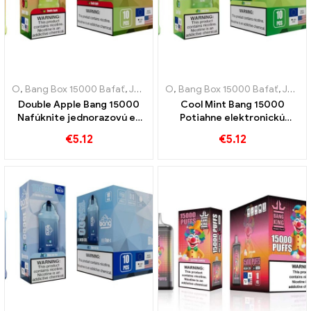
O
,
Bang Box 15000 Bafať
,
Jednorazové elektronické cigarety Švédsko
O
,
Bang Box 15000 Bafať
,
Jednorazové elektronické cigarety Švédsko
Double Apple Bang 15000
Cool Mint Bang 15000
Nafúknite jednorazovú e-
Potiahne elektronickú
cigaretu, aby ste zažili
jednorazovú cigaretu
€
5.12
€
5.12
sladkosť jabĺk
Osviežujúci chuťový
zážitok