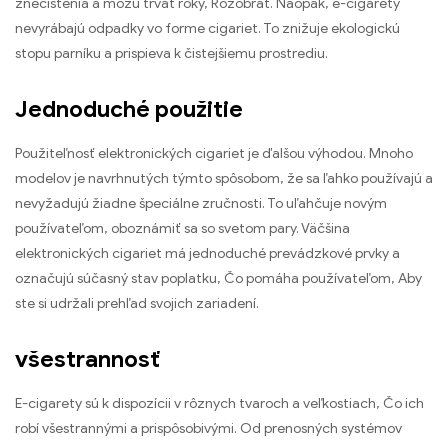
znečistenia a môžu trvať roky, Rozobrať. Naopak, e-cigarety
nevyrábajú odpadky vo forme cigariet. To znižuje ekologickú
stopu parníku a prispieva k čistejšiemu prostrediu.
Jednoduché použitie
Použiteľnosť elektronických cigariet je ďalšou výhodou. Mnoho
modelov je navrhnutých týmto spôsobom, že sa ľahko používajú a
nevyžadujú žiadne špeciálne zručnosti. To uľahčuje novým
používateľom, oboznámiť sa so svetom pary. Väčšina
elektronických cigariet má jednoduché prevádzkové prvky a
označujú súčasný stav poplatku, Čo pomáha používateľom, Aby
ste si udržali prehľad svojich zariadení.
všestrannosť
E-cigarety sú k dispozícii v rôznych tvaroch a veľkostiach, Čo ich
robí všestrannými a prispôsobivými. Od prenosných systémov