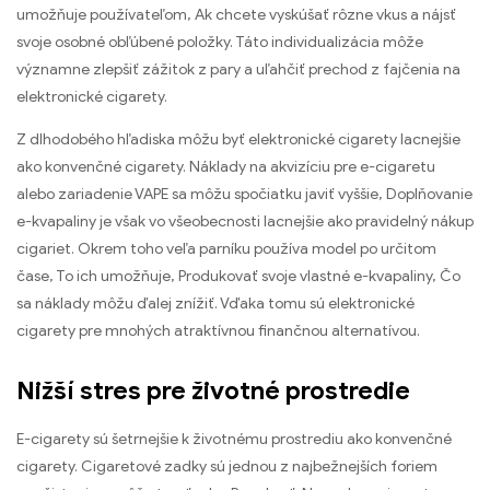
umožňuje používateľom, Ak chcete vyskúšať rôzne vkus a nájsť
svoje osobné obľúbené položky. Táto individualizácia môže
významne zlepšiť zážitok z pary a uľahčiť prechod z fajčenia na
elektronické cigarety.
Z dlhodobého hľadiska môžu byť elektronické cigarety lacnejšie
ako konvenčné cigarety. Náklady na akvizíciu pre e-cigaretu
alebo zariadenie VAPE sa môžu spočiatku javiť vyššie, Doplňovanie
e-kvapaliny je však vo všeobecnosti lacnejšie ako pravidelný nákup
cigariet. Okrem toho veľa parníku používa model po určitom
čase, To ich umožňuje, Produkovať svoje vlastné e-kvapaliny, Čo
sa náklady môžu ďalej znížiť. Vďaka tomu sú elektronické
cigarety pre mnohých atraktívnou finančnou alternatívou.
Nižší stres pre životné prostredie
E-cigarety sú šetrnejšie k životnému prostrediu ako konvenčné
cigarety. Cigaretové zadky sú jednou z najbežnejších foriem