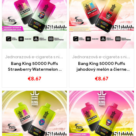
Jednorazová e-cigareta s nikotínom
,
Jednorazové e-cigarety
,
Jedn
Jednorazová e-cigareta s nikotínom
Bang King 50000 Puffs
Bang King 50000 Puffs
Strawberry Watermelon a
jahodový melón a čierne
Kiwi Passion Fruit Guava
príchute ľadového draka
€
8.67
€
8.67
chute