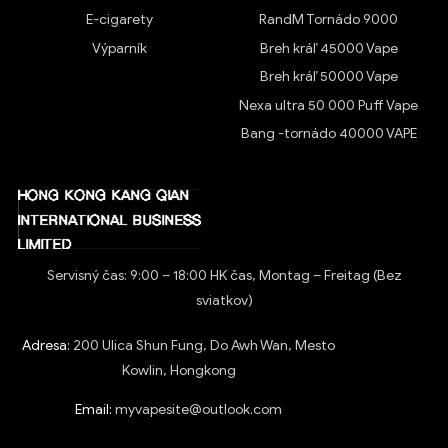
E-cigarety
RandM Tornádo 9000
Výparník
Breh kráľ 45000 Vape
Breh kráľ 50000 Vape
Nexa ultra 50 000 Puff Vape
Bang -tornádo 40000 VAPE
Servisný čas: 9:00 – 18:00 HK čas, Montag – Freitag (Bez
sviatkov)
Adresa:
200 Ulica Shun Fung, Do Awh Wan, Mesto
Kowlin, Hongkong
Email:
myvapesite@outlook.com