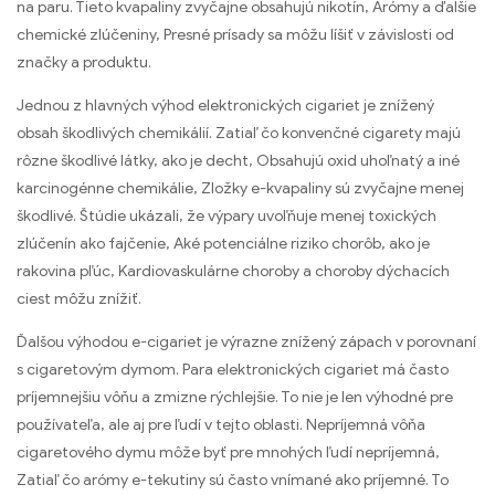
na paru. Tieto kvapaliny zvyčajne obsahujú nikotín, Arómy a ďalšie
chemické zlúčeniny, Presné prísady sa môžu líšiť v závislosti od
značky a produktu.
Jednou z hlavných výhod elektronických cigariet je znížený
obsah škodlivých chemikálií. Zatiaľ čo konvenčné cigarety majú
rôzne škodlivé látky, ako je decht, Obsahujú oxid uhoľnatý a iné
karcinogénne chemikálie, Zložky e-kvapaliny sú zvyčajne menej
škodlivé. Štúdie ukázali, že výpary uvoľňuje menej toxických
zlúčenín ako fajčenie, Aké potenciálne riziko chorôb, ako je
rakovina pľúc, Kardiovaskulárne choroby a choroby dýchacích
ciest môžu znížiť.
Ďalšou výhodou e-cigariet je výrazne znížený zápach v porovnaní
s cigaretovým dymom. Para elektronických cigariet má často
príjemnejšiu vôňu a zmizne rýchlejšie. To nie je len výhodné pre
používateľa, ale aj pre ľudí v tejto oblasti. Nepríjemná vôňa
cigaretového dymu môže byť pre mnohých ľudí nepríjemná,
Zatiaľ čo arómy e-tekutiny sú často vnímané ako príjemné. To