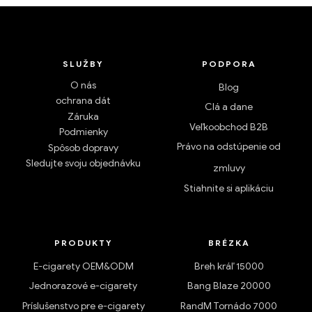
SLUŽBY
PODPORA
O nás
Blog
ochrana dát
Clá a dane
Záruka
Veľkoobchod B2B
Podmienky
Právo na odstúpenie od
Spôsob dopravy
Sledujte svoju objednávku
zmluvy
Stiahnite si aplikáciu
PRODUKTY
BRÉZKA
E-cigarety OEM&ODM
Breh kráľ 15000
Jednorazové e-cigarety
Bang Blaze 20000
Príslušenstvo pre e-cigarety
RandM Tornádo 7000