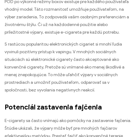
POD po výkonné režimy boxov existuje pre každého používateľa
vhodný model. Táto rozmanitosť umožňuje používateľom, na
výber zariadenia, To zodpovedá vašim osobným preferenciám a
životnému štýlu. Či už na každodenné použitie alebo
príležitostné výpary, existuje e-cigareta pre každú potrebu.
S rastúcou popularitou elektronických cigariet si mnohí ľudia
vyvinuli pozitívny prístup k vapingu. V mnohých sociálnych
situáciách sú elektronické cigarety často akceptované ako
konvenčné cigarety, Pretože sú vnímané ako menej škodlivé a
menej znepokojujúce. To môže uľahčiť výpary v sociálnych
prostrediach a umožniť používateľom, odparovať sa v
spoločnosti, bez vyvolania negatívnych reakcií.
Potenciál zastavenia fajčenia
E-cigarety sa často vnímajú ako pomôcky na zastavenie fajčenia.
Štúdie ukázali, že výpary môže byť pre mnohých fajčiarov
efektívnejšou metódou, Prestať fajčiť ako konvenčné terapie