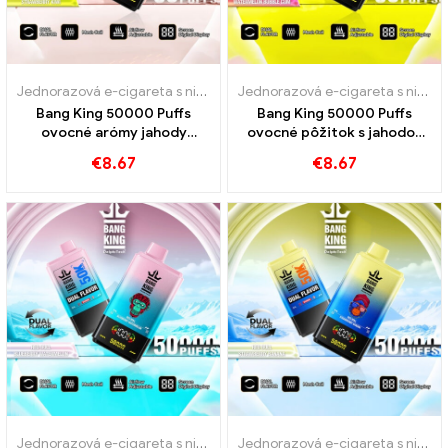
Jednorazová e-cigareta s nikotínom
,
Jednorazové e-cigarety
,
Jedn
Jednorazová e-cigareta s nikotínom
Bang King 50000 Puffs
Bang King 50000 Puffs
ovocné arómy jahody
ovocné pôžitok s jahodou
jahody jahody kiwi pre
mango a melón Bubble Gum
€
8.67
€
8.67
intenzívny zážitok z pary
Jednorazová e-cigareta s nikotínom
,
Jednorazové e-cigarety
,
Jedn
Jednorazová e-cigareta s nikotínom