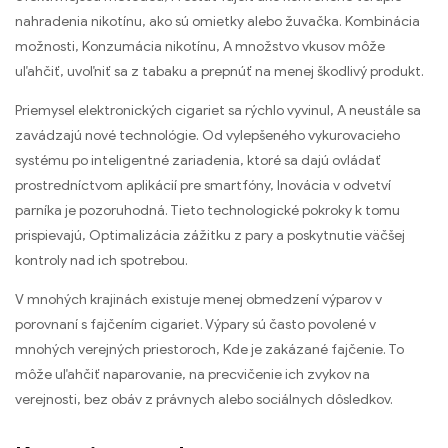
nahradenia nikotínu, ako sú omietky alebo žuvačka. Kombinácia
možnosti, Konzumácia nikotínu, A množstvo vkusov môže
uľahčiť, uvoľniť sa z tabaku a prepnúť na menej škodlivý produkt.
Priemysel elektronických cigariet sa rýchlo vyvinul, A neustále sa
zavádzajú nové technológie. Od vylepšeného vykurovacieho
systému po inteligentné zariadenia, ktoré sa dajú ovládať
prostredníctvom aplikácií pre smartfóny, Inovácia v odvetví
parníka je pozoruhodná. Tieto technologické pokroky k tomu
prispievajú, Optimalizácia zážitku z pary a poskytnutie väčšej
kontroly nad ich spotrebou.
V mnohých krajinách existuje menej obmedzení výparov v
porovnaní s fajčením cigariet. Výpary sú často povolené v
mnohých verejných priestoroch, Kde je zakázané fajčenie. To
môže uľahčiť naparovanie, na precvičenie ich zvykov na
verejnosti, bez obáv z právnych alebo sociálnych dôsledkov.