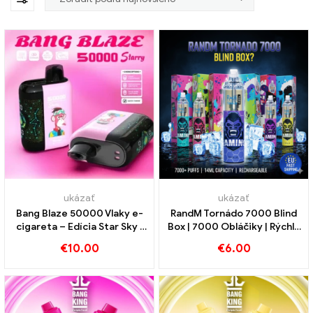
ukázať
ukázať
Bang Blaze 50000 Vlaky e-
RandM Tornádo 7000 Blind
cigareta – Edícia Star Sky |
Box | 7000 Obláčiky | Rýchla
Kúpte si teraz
doprava v rámci EÚ
€
10.00
€
6.00