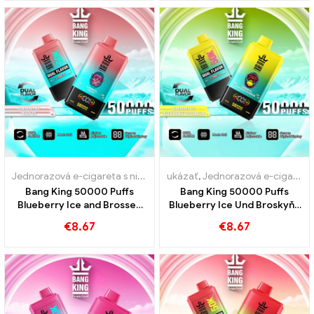
Jednorazová e-cigareta s nikotínom
ukázať
,
Jednorazové e-cigarety
,
Jednorazová e-cigareta s nikotínom
,
Jedn
Bang King 50000 Puffs
Bang King 50000 Puffs
Blueberry Ice and Brossen
Blueberry Ice Und Broskyňa
ľadové príchute 50000
mango melón
€
8.67
€
8.67
Vlaky