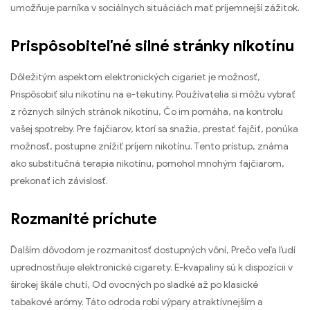
umožňuje parníka v sociálnych situáciách mať príjemnejší zážitok.
Prispôsobiteľné silné stránky nikotínu
Dôležitým aspektom elektronických cigariet je možnosť,
Prispôsobiť silu nikotínu na e-tekutiny. Používatelia si môžu vybrať
z rôznych silných stránok nikotínu, Čo im pomáha, na kontrolu
vašej spotreby. Pre fajčiarov, ktorí sa snažia, prestať fajčiť, ponúka
možnosť, postupne znížiť príjem nikotínu. Tento prístup, známa
ako substitučná terapia nikotínu, pomohol mnohým fajčiarom,
prekonať ich závislosť.
Rozmanité príchute
Ďalším dôvodom je rozmanitosť dostupných vôní, Prečo veľa ľudí
uprednostňuje elektronické cigarety. E-kvapaliny sú k dispozícii v
širokej škále chutí, Od ovocných po sladké až po klasické
tabakové arómy. Táto odroda robí výpary atraktívnejším a