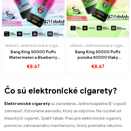
ukázať
,
Jednorazová e-cigareta s nikotínom
ukázať
,
Jednorazová e-cigareta s nikotínom
,
Jednorazové e-cigare
Bang King 50000 Puffs
Bang King 50000 Puffs
Watermelon a Blueberry
ponúka 50000 Vlaky
Cherry Taste Taste Ultra
zmrzliny melónu a
€
8.67
€
8.67
Long Service Life
čučoriedková mäta
Čo sú elektronické cigarety?
Elektronické cigarety
sú zariadenia, Jedna kvapalina (E-Liquid)
zahrievať, Vytvorenie aerosólu, ktorý sa vdýchne. Na rozdiel od
klasických cigariet, Spáliť tabak, Pracujte elektronické cigarety
pomocou zahrievacieho mechanizmu, ktorý premieňa tekutinu