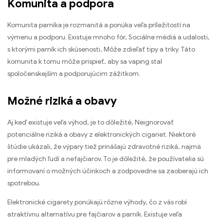
Komunita a podpora
Komunita parníka je rozmanitá a ponúka veľa príležitostí na
výmenu a podporu. Existuje mnoho fór, Sociálne médiá a udalosti,
s ktorými parník ich skúsenosti, Môže zdieľať tipy a triky. Táto
komunita k tomu môže prispieť, aby sa vaping stal
spoločenskejším a podporujúcim zážitkom.
Možné riziká a obavy
Aj keď existuje veľa výhod, je to dôležité, Neignorovať
potenciálne riziká a obavy z elektronických cigariet. Niektoré
štúdie ukázali, že výpary tiež prinášajú zdravotné riziká, najmä
pre mladých ľudí a nefajčiarov. To je dôležité, že používatelia sú
informovaní o možných účinkoch a zodpovedne sa zaoberajú ich
spotrebou.
Elektronické cigarety ponúkajú rôzne výhody, čo z vás robí
atraktívnu alternatívu pre fajčiarov a parník. Existuje veľa