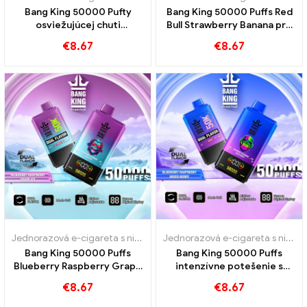
Bang King 50000 Pufty
Bang King 50000 Puffs Red
osviežujúcej chuti
Bull Strawberry Banana pre
červeného býka a
intenzívne potešenie
€
8.67
€
8.67
čučoriedky
Jednorazová e-cigareta s nikotínom
,
Jednorazové e-cigarety
,
Jedn
Jednorazová e-cigareta s nikotínom
Bang King 50000 Puffs
Bang King 50000 Puffs
Blueberry Raspberry Grape
intenzívne potešenie s
Ice pre intenzívne
zmiešaným bobuľou z
€
8.67
€
8.67
potešenie
čučoriedky maliny