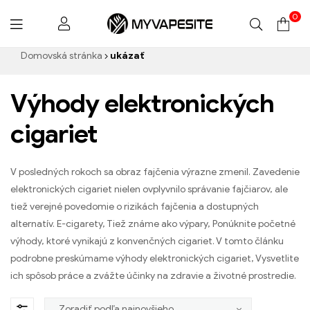
0
Myvapesite.de
Domovská stránka
ukázať
Výhody elektronických
cigariet
V posledných rokoch sa obraz fajčenia výrazne zmenil. Zavedenie
elektronických cigariet nielen ovplyvnilo správanie fajčiarov, ale
tiež verejné povedomie o rizikách fajčenia a dostupných
alternatív. E-cigarety, Tiež známe ako výpary, Ponúknite početné
výhody, ktoré vynikajú z konvenčných cigariet. V tomto článku
podrobne preskúmame výhody elektronických cigariet, Vysvetlite
ich spôsob práce a zvážte účinky na zdravie a životné prostredie.