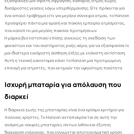
εξασφαλίζει μια σφιχτή σφράγιση, καθαρός ατμός χωρίς
δυσάρεστες γεύσεις λόγω υπερθέρμανσης. Είτε πρόκειται για
ένα απαλό τράβηγμα είτε για μεγάλα σύννεφα ατμού, το Horizon
προσφέρει πάντα μια ομαλή και ποικίλη εμπειρία ατμίσματος,
που καλύπτει μια μεγάλη ποικιλία προτιμήσεων.
Η μάρκα βελτιστοποιεί επίσης συνεχώς τη σχεδίαση των
ψεκαστών και του συστήματος ροής αέρα, για να εξασφαλίσετε
μια ιδιαίτερα ευχάριστη αίσθηση έλξης με ελάχιστη αντίσταση.
Αυτή η τεχνική καινοτομία κάνει το Horizon μια προτιμώμενη
επιλογή για ατμιστές, που εκτιμούν την υψηλότερη ποιότητα.
Ισχυρή μπαταρία για απόλαυση που
διαρκεί
Η διάρκεια ζωής της μπαταρίας είναι ένα κρίσιμο κριτήριο για
πολλούς χρήστες. Το Horizon ανταποκρίνεται σε αυτή την
ανάγκη με ισχυρές μπαταρίες ιόντων λιθίου και έξυπνη
διαχείριση ενέργειας, που εγγυώνται αποτελεσματική χρήση