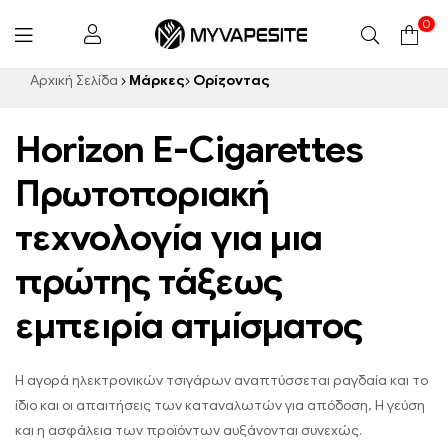
0
Myvapesite.de
Αρχική Σελίδα
Μάρκες
Ορίζοντας
Horizon E-Cigarettes
Πρωτοποριακή
τεχνολογία για μια
πρώτης τάξεως
εμπειρία ατμίσματος
Η αγορά ηλεκτρονικών τσιγάρων αναπτύσσεται ραγδαία και το
ίδιο και οι απαιτήσεις των καταναλωτών για απόδοση, Η γεύση
και η ασφάλεια των προϊόντων αυξάνονται συνεχώς.