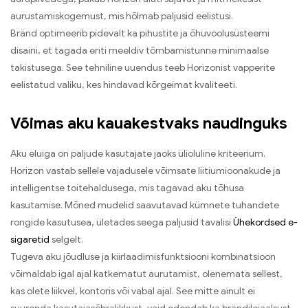
aurustamiskogemust, mis hõlmab paljusid eelistusi.
Bränd optimeerib pidevalt ka pihustite ja õhuvoolusüsteemi
disaini, et tagada eriti meeldiv tõmbamistunne minimaalse
takistusega. See tehniline uuendus teeb Horizonist vapperite
eelistatud valiku, kes hindavad kõrgeimat kvaliteeti.
Võimas aku kauakestvaks naudinguks
Aku eluiga on paljude kasutajate jaoks ülioluline kriteerium.
Horizon vastab sellele vajadusele võimsate liitiumioonakude ja
intelligentse toitehaldusega, mis tagavad aku tõhusa
kasutamise. Mõned mudelid saavutavad kümnete tuhandete
rongide kasutusea, ületades seega paljusid tavalisi
Ühekordsed e-
sigaretid
selgelt.
Tugeva aku jõudluse ja kiirlaadimisfunktsiooni kombinatsioon
võimaldab igal ajal katkematut aurutamist, olenemata sellest,
kas olete liikvel, kontoris või vabal ajal. See mitte ainult ei