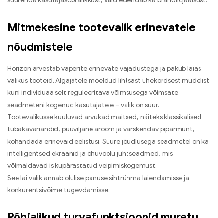
suurenda kasutajasõbralikkust, vaid edendab ka brändilojaalsust.
Mitmekesine tootevalik erinevatele
nõudmistele
Horizon arvestab vaperite erinevate vajadustega ja pakub laias
valikus tooteid. Algajatele mõeldud lihtsast ühekordsest mudelist
kuni individuaalselt reguleeritava võimsusega võimsate
seadmeteni kogenud kasutajatele – valik on suur.
Tootevalikusse kuuluvad arvukad maitsed, näiteks klassikalised
tubakavariandid, puuviljane aroom ja värskendav piparmünt,
kohandada erinevaid eelistusi. Suure jõudlusega seadmetel on ka
intelligentsed ekraanid ja õhuvoolu juhtseadmed, mis
võimaldavad isikupärastatud veipimiskogemust.
See lai valik annab olulise panuse sihtrühma laiendamisse ja
konkurentsivõime tugevdamisse.
Põhjalikud turvafunktsioonid muretu