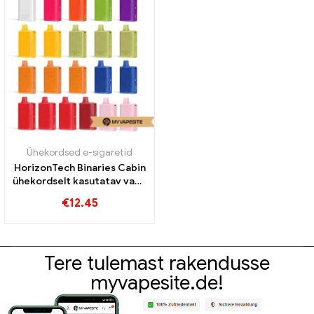
Ühekordsed e-sigaretid
HorizonTech Binaries Cabin
ühekordselt kasutatav vape
10000 Puffs
€
12.45
Tere tulemast rakendusse
myvapesite.de!