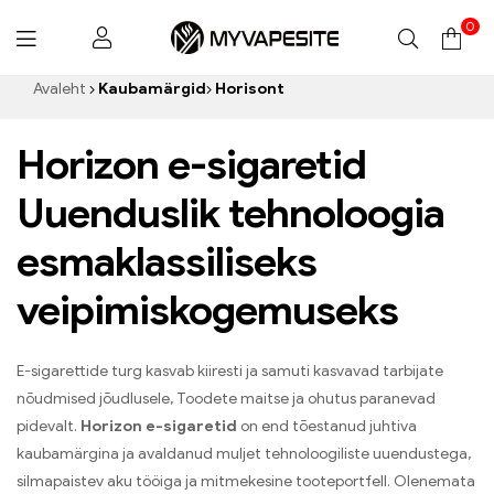
0
Myvapesite.de
Avaleht
Kaubamärgid
Horisont
Horizon e-sigaretid
Uuenduslik tehnoloogia
esmaklassiliseks
veipimiskogemuseks
E-sigarettide turg kasvab kiiresti ja samuti kasvavad tarbijate
nõudmised jõudlusele, Toodete maitse ja ohutus paranevad
pidevalt.
Horizon e-sigaretid
on end tõestanud juhtiva
kaubamärgina ja avaldanud muljet tehnoloogiliste uuendustega,
silmapaistev aku tööiga ja mitmekesine tooteportfell. Olenemata