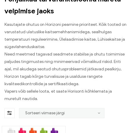
veipimise jaoks
Kasutajate ohutus on Horizoni peamine prioriteet. Kõik tooted on
varustatud ulatuslike kaitsemehhanismidega, sealhulgas
temperatuuri reguleerimine, Ülelaadimise kaitse, Lühisekaitse ja
sügavlahenduskaitse.
Need meetmed tagavad seadmete stabiilse ja ohutu toimimise
paljudes tingimustes ning minimeerivad võimalikud riskid. Eriti
ajal, mil akudega seotud ohutusprobleemid jätkavad pealkirju,
Horizon tagab kõrge turvalisuse ja usalduse rangete
kvaliteedikontrollide ja sertifikaatidega.
Vapers võib sellele loota, et saate Horisonti kõhklemata ja
muretult nautida.