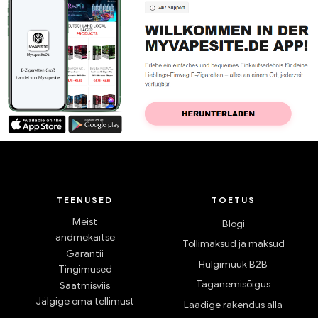
TEENUSED
TOETUS
Meist
Blogi
andmekaitse
Tollimaksud ja maksud
Garantii
Hulgimüük B2B
Tingimused
Taganemisõigus
Saatmisviis
Jälgige oma tellimust
Laadige rakendus alla