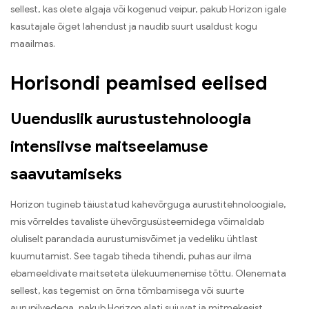
sellest, kas olete algaja või kogenud veipur, pakub Horizon igale
kasutajale õiget lahendust ja naudib suurt usaldust kogu
maailmas.
Horisondi peamised eelised
Uuenduslik aurustustehnoloogia
intensiivse maitseelamuse
saavutamiseks
Horizon tugineb täiustatud kahevõrguga aurustitehnoloogiale,
mis võrreldes tavaliste ühevõrgusüsteemidega võimaldab
oluliselt parandada aurustumisvõimet ja vedeliku ühtlast
kuumutamist. See tagab tiheda tihendi, puhas aur ilma
ebameeldivate maitseteta ülekuumenemise tõttu. Olenemata
sellest, kas tegemist on õrna tõmbamisega või suurte
aurupilvedega, pakub Horizon alati sujuvat ja mitmekesist