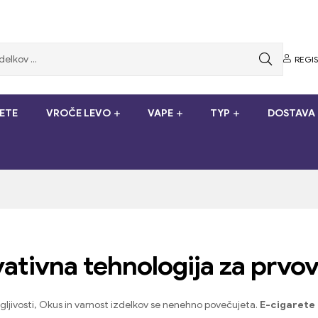
REGI
ETE
VROČE LEVO
VAPE
TYP
DOSTAVA 
ativna tehnologija za prvo
gljivosti, Okus in varnost izdelkov se nenehno povečujeta.
E-cigarete