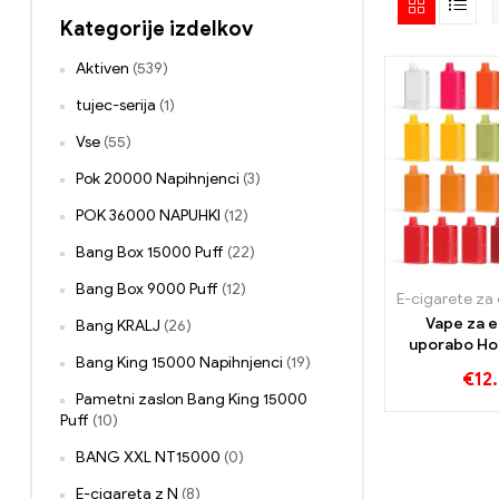
Kategorije izdelkov
Aktiven
(539)
tujec-serija
(1)
Vse
(55)
Pok 20000 Napihnjenci
(3)
POK 36000 NAPUHKI
(12)
Bang Box 15000 Puff
(22)
Bang Box 9000 Puff
(12)
Vape za 
Bang KRALJ
(26)
uporabo Ho
Bang King 15000 Napihnjenci
(19)
Binaries C
€
12
Napihn
Pametni zaslon Bang King 15000
Puff
(10)
BANG XXL NT15000
(0)
E-cigareta z N
(8)