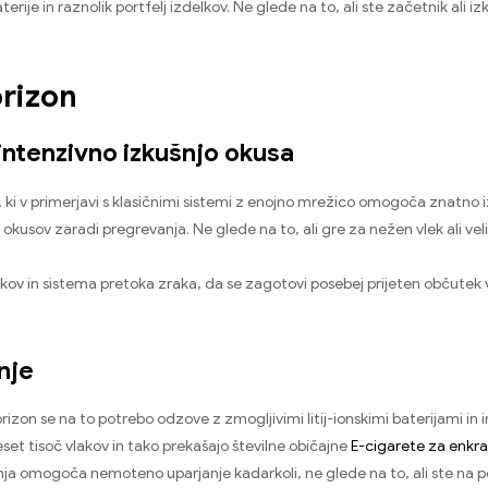
erije in raznolik portfelj izdelkov. Ne glede na to, ali ste začetnik ali
rizon
 intenzivno izkušnjo okusa
o, ki v primerjavi s klasičnimi sistemi z enojno mrežico omogoča znatno
h okusov zaradi pregrevanja. Ne glede na to, ali gre za nežen vlek ali ve
ov in sistema pretoka zraka, da se zagotovi posebej prijeten občutek 
nje
rizon se na to potrebo odzove z zmogljivimi litij-ionskimi baterijami in 
set tisoč vlakov in tako prekašajo številne običajne
E-cigarete za enkr
ja omogoča nemoteno uparjanje kadarkoli, ne glede na to, ali ste na poti