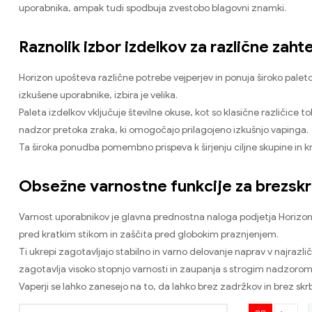
uporabnika, ampak tudi spodbuja zvestobo blagovni znamki.
Raznolik izbor izdelkov za različne zaht
Horizon upošteva različne potrebe vejperjev in ponuja široko pal
izkušene uporabnike, izbira je velika.
Paleta izdelkov vključuje številne okuse, kot so klasične različice
nadzor pretoka zraka, ki omogočajo prilagojeno izkušnjo vapinga.
Ta široka ponudba pomembno prispeva k širjenju ciljne skupine in k
Obsežne varnostne funkcije za brezsk
Varnost uporabnikov je glavna prednostna naloga podjetja Horizon
pred kratkim stikom in zaščita pred globokim praznjenjem.
Ti ukrepi zagotavljajo stabilno in varno delovanje naprav v najrazl
zagotavlja visoko stopnjo varnosti in zaupanja s strogim nadzorom k
Vaperji se lahko zanesejo na to, da lahko brez zadržkov in brez skrb