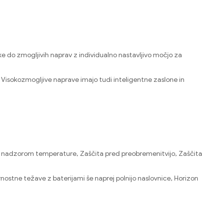
 do zmogljivih naprav z individualno nastavljivo močjo za
. Visokozmogljive naprave imajo tudi inteligentne zaslone in
o z nadzorom temperature, Zaščita pred preobremenitvijo, Zaščita
rnostne težave z baterijami še naprej polnijo naslovnice, Horizon