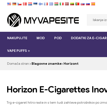
Myvapesite.de
NAKUPUJTE
MOD
POD
DODATKI ZA E-CIGAR
Naročite
e-
VAPE PUFFS
cigarete
poceni
na
Domača stran
Blagovne znamke
Horizont
spletu
na
myvapesite.de
Horizon E-Cigarettes Inov
Trg e-cigaret hitro raste in s tem tudi zahteve potrošnikov po zmo