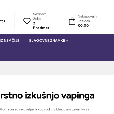
Seznam
Nakupovalni
želja
voziček
STER
2
€
0.00
Predmeti
IZ NEMČIJE
BLAGOVNE ZNAMKE
vrstno izkušnjo vapinga
 Horizon
so se uveljavili kot vodilna blagovna znamka in