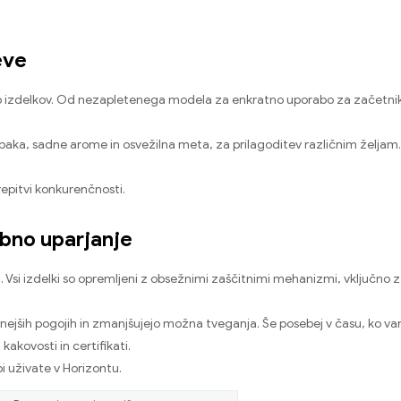
eve
eto izdelkov. Od nezapletenega modela za enkratno uporabo za začetnike
 tobaka, sadne arome in osvežilna meta, za prilagoditev različnim željam
repitvi konkurenčnosti.
rbno uparjanje
. Vsi izdelki so opremljeni z obsežnimi zaščitnimi mehanizmi, vključn
ičnejših pogojih in zmanjšujejo možna tveganja. Še posebej v času, ko va
akovosti in certifikati.
i uživate v Horizontu.