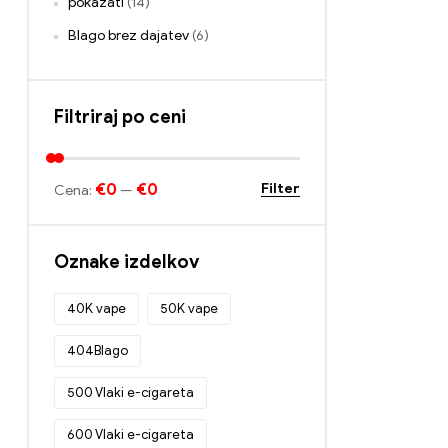
pokazati
(14)
Blago brez dajatev
(6)
Filtriraj po ceni
€0
€0
Filter
Cena:
—
Oznake izdelkov
40K vape
50K vape
404Blago
500 Vlaki e-cigareta
600 Vlaki e-cigareta