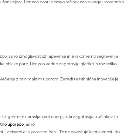
 izkušen vejper, Horizon ponuja pravo rešitev za vsakega uporabnika
 izboljšano zmogljivost izhlapevanja in enakomerno segrevanje
like oblake pare, Horizon vedno zagotavlja gladko in raznoliko
vlečenja z minimalnim uporom. Zaradi te tehnične inovacije je
inteligentnim upravljanjem energije, ki zagotavljajo učinkovito
atno uporabo
jasno.
, v pisarni ali v prostem času. To ne povečuje le prijaznosti do