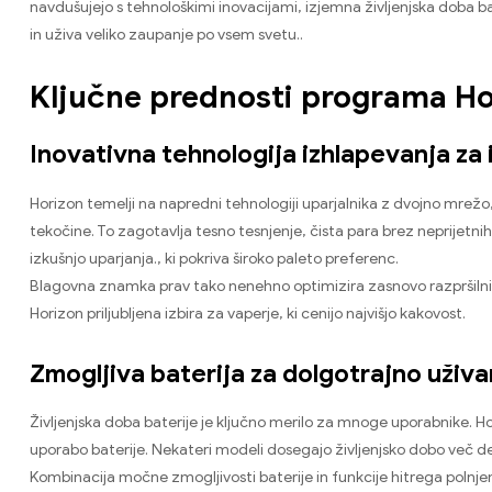
navdušujejo s tehnološkimi inovacijami, izjemna življenjska doba bat
in uživa veliko zaupanje po vsem svetu..
Ključne prednosti programa Ho
Inovativna tehnologija izhlapevanja za
Horizon temelji na napredni tehnologiji uparjalnika z dvojno mrež
tekočine. To zagotavlja tesno tesnjenje, čista para brez neprijetni
izkušnjo uparjanja., ki pokriva široko paleto preferenc.
Blagovna znamka prav tako nenehno optimizira zasnovo razpršilnik
Horizon priljubljena izbira za vaperje, ki cenijo najvišjo kakovost.
Zmogljiva baterija za dolgotrajno uživa
Življenjska doba baterije je ključno merilo za mnoge uporabnike. Ho
uporabo baterije. Nekateri modeli dosegajo življenjsko dobo več de
Kombinacija močne zmogljivosti baterije in funkcije hitrega polnjen