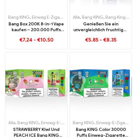
Bang KING
,
Einweg E-Zigaretten
,
Alle
Einweg-E-Zigaretten Belgien
,
Bang KING
,
Bang King Smart Screen 15000 Puff
,
E
Bang Box 200K 8-in-1 Vape
Genießen Sie ein
kaufen – 200.000 Puffs
unvergleichlich fruchtiges
und 10 Flavors
Raucherlebnis mit Grape
€
7.24
-
€
10.50
€
5.85
-
€
8.35
Jelly Bang King Smart
Screen 15000 Puff
Alle
,
Bang KING
,
Einweg-E-Zigaretten Litauen
Bang KING
,
Einweg-E-Zigaretten Litauen
,
Einweg-E-Zigaret
STRAWBERRY KIwI Und
Bang KING Color 30000
PEACH ICE Bang KING
Puffs Einweg-Zigarette