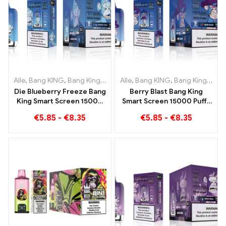
Alle
,
Bang KING
,
Bang King Smart Screen 15000 Puff
Alle
,
Bang KING
,
Bang King Smart Screen 15000 Puff
,
Einweg-E-Zi
Die Blueberry Freeze Bang
Berry Blast Bang King
King Smart Screen 15000
Smart Screen 15000 Puffs
Puff bietet eine köstliche
Einweg E-Zigarette der
€
5.85
-
€
8.35
€
5.85
-
€
8.35
neuen Generation