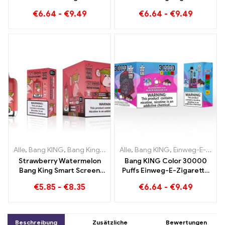
Color 30000 Puffs
mit zwei
€
6.64
-
€
9.49
€
6.64
-
€
9.49
Einweg-E-Zigarette – Dual
Geschmacksrichtungen
Flavor für ein
Red Bull Energy
einzigartiges
Watermelon Bubble Gum
Dampferlebnis
Sweet
Alle
,
Bang KING
,
Bang King Smart Screen 15000 Puff
Alle
,
Bang KING
,
Einweg-E-Zigaretten Litauen
,
Einweg-E-Zi
Strawberry Watermelon
Bang KING Color 30000
Bang King Smart Screen
Puffs Einweg-E-Zigarette
15000 Puff Genießen Sie
Hochwertiger Genuss mit
€
5.85
-
€
8.35
€
6.64
-
€
9.49
den entspannenden
den
Genuss von Früchten
Geschmacksrichtungen
Blueberry Ice und Black
Dragon Ice
Beschreibung
Zusätzliche
Bewertungen