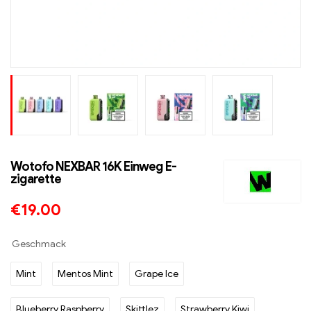
Wotofo NEXBAR 16K Einweg E-
zigarette
€
19.00
Geschmack
Mint
Mentos Mint
Grape Ice
Blueberry Raspberry
Skittlez
Strawberry Kiwi