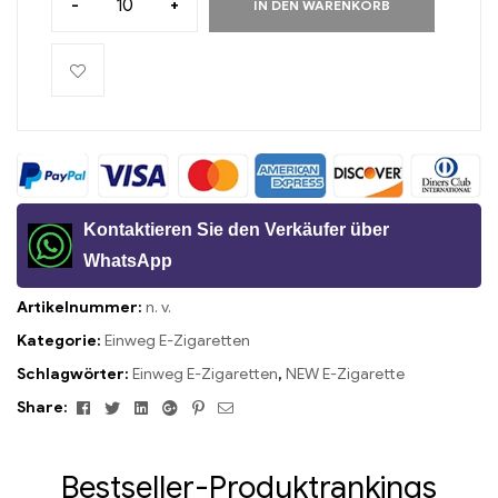
-
+
IN DEN WARENKORB
Kontaktieren Sie den Verkäufer über
WhatsApp
Artikelnummer:
n. v.
Kategorie:
Einweg E-Zigaretten
Schlagwörter:
Einweg E-Zigaretten
,
NEW E-Zigarette
Facebook
Twitter
Linkedin
Google+
Pinterest
Email
Share:
Bestseller-Produktrankings