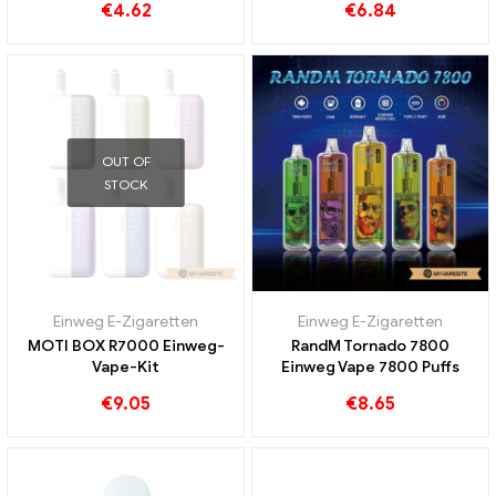
€
4.62
€
6.84
OUT OF
STOCK
Einweg E-Zigaretten
Einweg E-Zigaretten
MOTI BOX R7000 Einweg-
RandM Tornado 7800
Vape-Kit
Einweg Vape 7800 Puffs
€
9.05
€
8.65