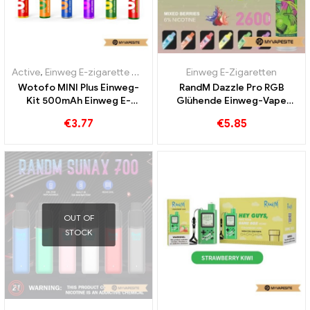
Active
,
Einweg E-zigarette mit Nikotin
,
Einweg E-Zigaretten
Einweg E-Zigaretten
Wotofo MINI Plus Einweg-
RandM Dazzle Pro RGB
Kit 500mAh Einweg E-
Glühende Einweg-Vape
Zigaretten Großhandel丨
2600 Puffs
€
3.77
€
5.85
Custom
OUT OF
STOCK