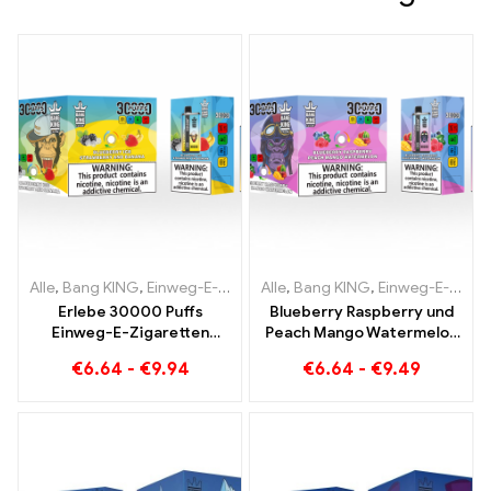
Alle
,
Bang KING
,
Einweg-E-Zigaretten Litauen
Alle
,
Bang KING
,
Einweg-E-Zigaret
,
Einweg-E-Zigaretten Litauen
Erlebe 30000 Puffs
Blueberry Raspberry und
Einweg-E-Zigaretten
Peach Mango Watermelon
puren Genuss Blueberry
Bang KING Farbe 30000
€
6.64
-
€
9.94
€
6.64
-
€
9.49
Ice trifft auf Strawberry
Puffs EINWEG E-
Banana im Bang KING
ZIGARETTEN Dual Flavor
Color
Einweggerät Die perfekte
Kombination