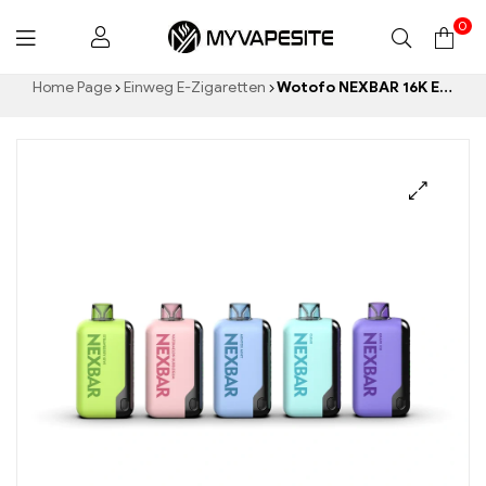
0
Myvapesite.de
Home Page
Einweg E-Zigaretten
Wotofo NEXBAR 16K Einweg E-zigarette