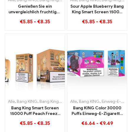
Genießen Sie ein
Sour Apple Blueberry Bang
unvergleichlich fruchtiges
King Smart Screen 15000
Raucherlebnis mit Grape
Puff Ein unvergleichliches
€
5.85
-
€
8.35
€
5.85
-
€
8.35
Jelly Bang King Smart
Dampferlebnis voller
Screen 15000 Puff
frischer Aromen
Alle
,
Bang KING
,
Bang King Smart Screen 15000 Puff
Alle
,
Bang KING
,
Einweg-E-Zigaretten Litauen
,
Einweg-E-Zi
Bang King Smart Screen
Bang KING Color 30000
15000 Puff Peach Freeze
Puffs Einweg-E-Zigarette
Einweg E-Zigaretten
Hochwertiger Genuss mit
€
5.85
-
€
8.35
€
6.64
-
€
9.49
den
Geschmacksrichtungen