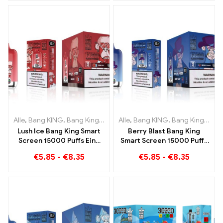
Blueberry Ice und Black
Dragon Ice
Alle
,
Bang KING
,
Bang King Smart Screen 15000 Puff
Alle
,
Bang KING
,
Bang King Smart Screen 15000 Puff
,
Einweg-E-Z
Lush Ice Bang King Smart
Berry Blast Bang King
Screen 15000 Puffs Eine
Smart Screen 15000 Puffs
perfekt ausgewogene
Einweg E-Zigarette der
€
5.85
-
€
8.35
€
5.85
-
€
8.35
Mischung aus
neuen Generation
Wassermelone und Minze