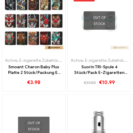
OUT OF
STOCK
Active
,
E-zigarette Zubehör
,
Verdampfer
Active
,
E-zigarette Zubehör
,
Ver
Smoant Charon Baby Plus
Suorin TRI-Spule 4
Platte 2 Stück/Packung E-
Stück/Pack E-Zigaretten
Zigaretten Großhandel丨
Großhandel丨Custom
€
3.98
€
10.99
€
17.00
Custom
OUT OF
STOCK