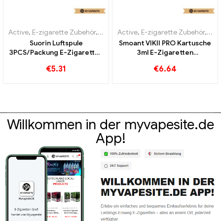
Active
,
E-zigarette Zubehör
,
Verdampfer
Active
,
E-zigarette Zubehör
,
Ver
Suorin Luftspule
Smoant VIKII PRO Kartusche
3PCS/Packung E-Zigaretten
3ml E-Zigaretten
Großhandel丨Custom
Großhandel丨Custom
€
5.31
€
6.64
Willkommen in der myvapesite.de
App!