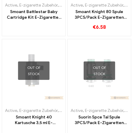
Active
,
E-zigarette Zubehör
,
Verdampfer
Active
,
E-zigarette Zubehör
,
Ver
Smoant Battlestar Baby
Smoant Knight 80 Spule
Cartridge Kit E-Zigaretten
3PCS/Pack E-Zigaretten
Großhandel丨Custom
Großhandel丨Custom
€
6.58
OUT OF
OUT OF
STOCK
STOCK
Active
,
E-zigarette Zubehör
,
Verdampfer
Active
,
E-zigarette Zubehör
,
Ver
Smoant Knight 40
Suorin Spce Tal Spule
Kartusche 3,5 ml E-
3PCS/Pack E-Zigaretten
Zigaretten Großhandel丨
Großhandel丨Custom