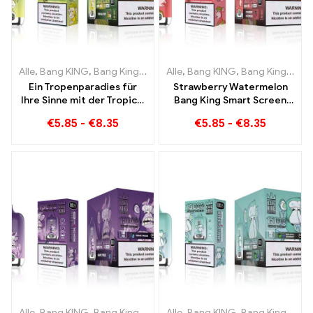
Alle
,
Bang KING
,
Bang King Smart Screen 15000 Puff
Alle
,
Bang KING
,
Bang King Smart Screen 15000 Puff
,
Einweg-E-Zi
Ein Tropenparadies für
Strawberry Watermelon
Ihre Sinne mit der Tropical
Bang King Smart Screen
Fruit Bang King Smart
15000 Puff Genießen Sie
€
5.85
-
€
8.35
€
5.85
-
€
8.35
Screen 15000 Puff
den entspannenden
Genuss von Früchten
Alle
,
Bang KING
,
Bang King Smart Screen 15000 Puff
Alle
,
Bang KING
,
Bang King Smart Screen 15000 Puff
,
Einweg-E-Zi