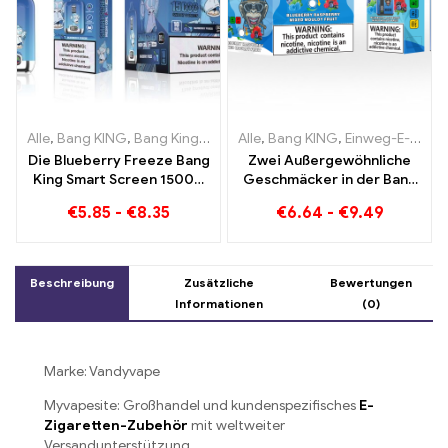
Alle
,
Bang KING
,
Bang King Smart Screen 15000 Puff
Alle
,
Bang KING
,
Einweg-E-Zigaretten Litauen
,
Einweg-E-Zi
Die Blueberry Freeze Bang
Zwei Außergewöhnliche
King Smart Screen 15000
Geschmäcker in der Bang
Puff bietet eine köstliche
KING Color 30000 Puffs E-
€
5.85
-
€
8.35
€
6.64
-
€
9.49
Zigarette Blueberry
Raspberry Mixed und
Mouldy Fruit
Beschreibung
Zusätzliche
Bewertungen
Informationen
(0)
Marke: Vandyvape
Myvapesite: Großhandel und kundenspezifisches
E-
Zigaretten-Zubehör
mit weltweiter
Versandunterstützung