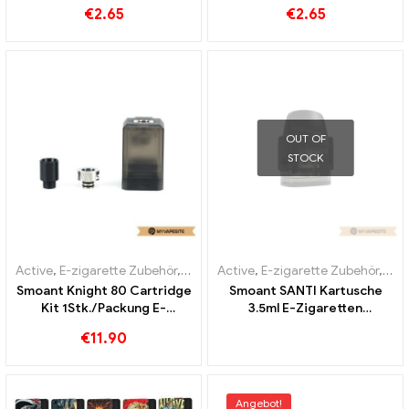
Großhandel丨Custom
Großhandel丨Custom
€
2.65
€
2.65
OUT OF
STOCK
Active
,
E-zigarette Zubehör
,
Verdampfer
Active
,
E-zigarette Zubehör
,
Ver
Smoant Knight 80 Cartridge
Smoant SANTI Kartusche
Kit 1Stk./Packung E-
3.5ml E-Zigaretten
Zigaretten Großhandel丨
Großhandel丨Custom
€
11.90
Custom
Angebot!