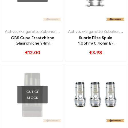
Active
,
E-zigarette Zubehör
,
Verdampfer
Active
,
E-zigarette Zubehör
,
Ver
OBS Cube Ersatzbirne
Suorin Elite Spule
Glasröhrchen 4ml
1.0ohm/0.4ohm E-
10Stk./Pack E-Zigaretten
Zigaretten Großhandel丨
€
12.00
€
3.98
Großhandel丨Custom
Custom
OUT OF
STOCK