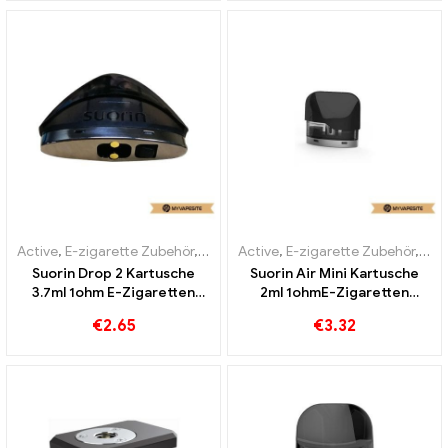
Custom
Active
,
E-zigarette Zubehör
,
Verdampfer
Active
,
E-zigarette Zubehör
,
Ver
Suorin Drop 2 Kartusche
Suorin Air Mini Kartusche
3.7ml 1ohm E-Zigaretten
2ml 1ohmE-Zigaretten
Großhandel丨Custom
Großhandel丨Custom
€
2.65
€
3.32