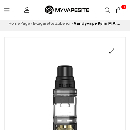
0
Myvapesite.de
Home Page
E-zigarette Zubehör
Vandyvape Kylin M AIO Kartusche 2.5ml E-Zigaretten Großhandel丨Custom