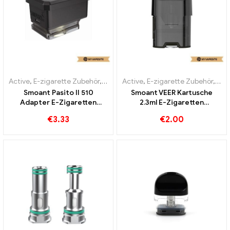
Active
,
E-zigarette Zubehör
,
Verdampfer
Active
,
E-zigarette Zubehör
,
Ver
Smoant Pasito II 510
Smoant VEER Kartusche
Adapter E-Zigaretten
2.3ml E-Zigaretten
Großhandel丨Custom
Großhandel丨Custom
€
3.33
€
2.00