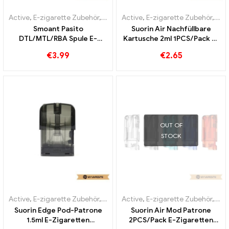
Active
,
E-zigarette Zubehör
,
Verdampfer
Active
,
E-zigarette Zubehör
,
Ver
Smoant Pasito
Suorin Air Nachfüllbare
DTL/MTL/RBA Spule E-
Kartusche 2ml 1PCS/Pack E-
Zigaretten Großhandel丨
Zigaretten Großhandel丨
€
3.99
€
2.65
Custom
Custom
OUT OF
STOCK
Active
,
E-zigarette Zubehör
,
Verdampfer
Active
,
E-zigarette Zubehör
,
Mo
Suorin Edge Pod-Patrone
Suorin Air Mod Patrone
1.5ml E-Zigaretten
2PCS/Pack E-Zigaretten