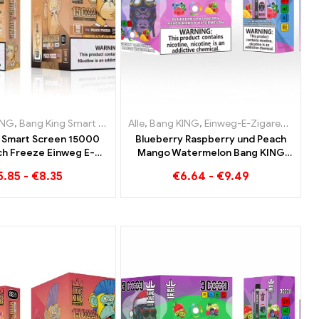
tten Niederlande
aretten Niederlande
ING
,
Einweg-E-Zigaretten Litauen
,
Bang King Smart Screen 15000 Puff
,
Einweg-E-Zigaretten Österreich
,
Einweg-E-Zigaretten Österreich
Alle
,
Einweg-E-Zigaretten Luxemburg
,
Bang KING
,
Einweg-E-Zigaretten Litauen
,
Einweg-E-Zigaretten Litauen
,
Einweg-E-Zigarett
,
Einweg-E-Zigar
,
Einwe
 Smart Screen 15000
Blueberry Raspberry und Peach
ch Freeze Einweg E-
Mango Watermelon Bang KING
Zigaretten
Farbe 30000 Puffs EINWEG E-
5.85
-
€
8.35
€
6.64
-
€
9.49
ZIGARETTEN Dual Flavor
Einweggerät Die perfekte
Kombination