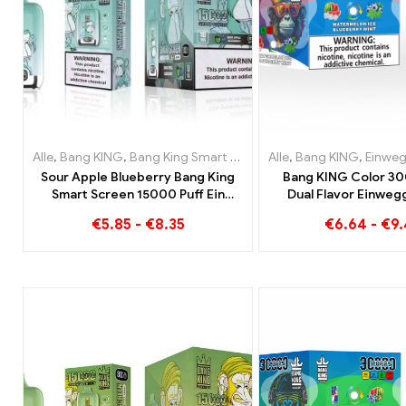
Alle
,
Bang KING
,
Bang King Smart Screen 15000 Puff
Alle
,
Bang KING
,
Einweg-E-Z
,
Einweg-E-Zi
Sour Apple Blueberry Bang King
Bang KING Color 30
Smart Screen 15000 Puff Ein
Dual Flavor Einweg
unvergleichliches Dampferlebnis
perfekte Kombina
€
5.85
-
€
8.35
€
6.64
-
€
9
voller frischer Aromen
Blueberry Raspberry
Mango Waterm