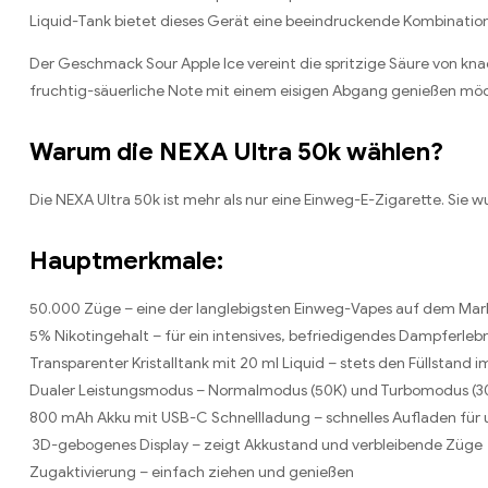
Liquid-Tank bietet dieses Gerät eine beeindruckende Kombinatio
Der Geschmack Sour Apple Ice vereint die spritzige Säure von knack
fruchtig-säuerliche Note mit einem eisigen Abgang genießen mö
Warum die NEXA Ultra 50k wählen?
Die NEXA Ultra 50k ist mehr als nur eine Einweg-E-Zigarette. S
Hauptmerkmale:
50.000 Züge – eine der langlebigsten Einweg-Vapes auf dem Mar
5% Nikotingehalt – für ein intensives, befriedigendes Dampferlebn
Transparenter Kristalltank mit 20 ml Liquid – stets den Füllstand im
Dualer Leistungsmodus – Normalmodus (50K) und Turbomodus (3
800 mAh Akku mit USB-C Schnellladung – schnelles Aufladen für
3D-gebogenes Display – zeigt Akkustand und verbleibende Züge
Zugaktivierung – einfach ziehen und genießen