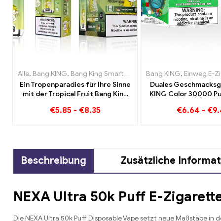
Alle
,
Bang KING
,
Bang King Smart Screen 15000 Puff
Bang KING
,
,
Einweg E-Z
Einweg-E-Z
Ein Tropenparadies für Ihre Sinne
Duales Geschmacksg
mit der Tropical Fruit Bang King
KING Color 30000 Puf
Smart Screen 15000 Puff
und Blueberry Water
€
5.85
-
€
8.35
€
6.64
-
€
9
Puffs Einweg-E-Z
Beschreibung
Zusätzliche Informa
NEXA Ultra 50k Puff E-Zigaret
Die NEXA Ultra 50k Puff Disposable Vape setzt neue Maßstäbe in d