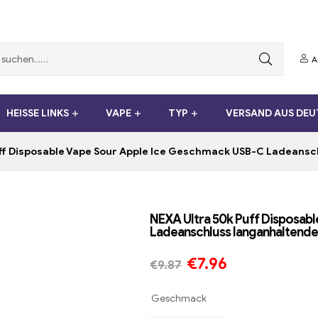
A
HEISSE LINKS
VAPE
TYP
VERSAND AUS DE
ff Disposable Vape Sour Apple Ice Geschmack USB-C Ladeans
NEXA Ultra 50k Puff Disposab
Ladeanschluss langanhaltende
€
7.96
€
9.87
Geschmack