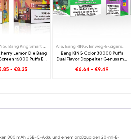
urg
n Belgien
tten Niederlande
ING
,
,
Einweg-E-Zigaretten Niederlande
Bang King Smart Screen 15000 Puff
,
Einweg-E-Zigaretten Dänemark
,
Einweg-E-Zigaretten Österreich
Alle
,
Bang KING
,
Einweg-E-Zigaretten Österreic
,
Einweg-E-Zigaretten Litauen
,
Einweg-E-Zigaretten Litauen
,
Einweg-E-Zigarett
Cherry Lemon Die Bang
Bang KING Color 30000 Puffs
Screen 15000 Puffs Ein
Dual Flavor Doppelter Genuss mit
 über ein innovatives
Strawberry Kiwi und Sour Apple
5.85
-
€
8.35
€
6.64
-
€
9.49
eg E-Zigaretten
Raspberry
arken 800 mAh USB-C-Akku und einem großzügigen 20-ml-E-