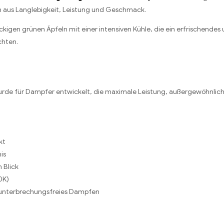
n aus Langlebigkeit, Leistung und Geschmack.
igen grünen Äpfeln mit einer intensiven Kühle, die ein erfrischendes u
chten.
ie wurde für Dampfer entwickelt, die maximale Leistung, außergewöhn
kt
is
 Blick
0K)
 unterbrechungsfreies Dampfen