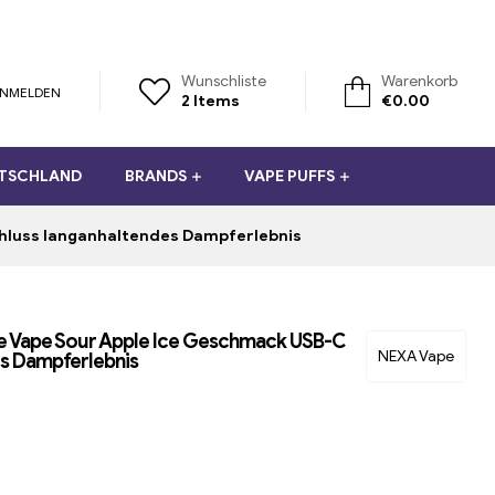
Wunschliste
Warenkorb
NMELDEN
2
Items
€
0.00
UTSCHLAND
BRANDS
VAPE PUFFS
chluss langanhaltendes Dampferlebnis
le Vape Sour Apple Ice Geschmack USB-C
NEXA Vape
s Dampferlebnis