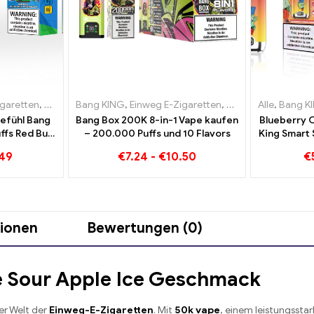
igaretten
igaretten Litauen
,
Einweg-E-Zigaretten Litauen
Bang KING
,
Einweg-E-Zigaretten Luxemburg
,
Einweg E-Zigaretten
,
Einweg-E-Zigaretten Luxemb
,
Einweg-E-Zigarette
,
Einweg-E-Zigare
Alle
,
Bang K
efühl Bang
Bang Box 200K 8-in-1 Vape kaufen
Blueberry 
fs Red Bull
– 200.000 Puffs und 10 Flavors
King Smart 
melon 30000
Überblick
.49
€
7.24
-
€
10.50
€
igarette
Einw
tionen
Bewertungen (0)
te Sour Apple Ice Geschmack
er Welt der
Einweg-E-Zigaretten
. Mit
50k vape
, einem leistungsst