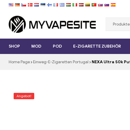
Myvapesite.de
SHOP
MOD
POD
E-ZIGARETTE ZUBEHÖR
E-
Zigaretten
Home Page
Einweg-E-Zigaretten Portugal
NEXA Ultra 50k Pu
günstig
online
auf
MYVAPESITE.DE
bestellen
Angebot!