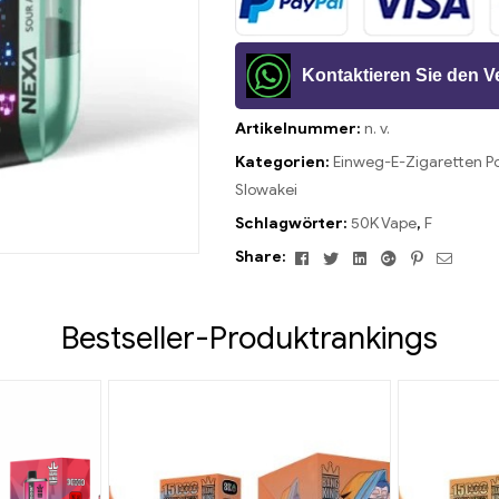
Kontaktieren Sie den 
Artikelnummer:
n. v.
Kategorien:
Einweg-E-Zigaretten P
Slowakei
Schlagwörter:
50K Vape
,
F
Facebook
Twitter
Linkedin
Google+
Pinterest
Email
Share:
Bestseller-Produktrankings