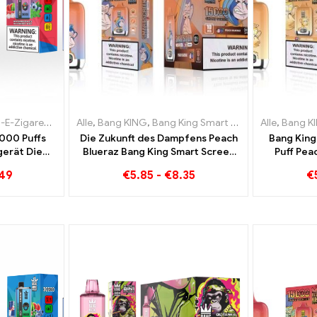
igaretten Litauen
garetten Litauen
Alle
,
Einweg-E-Zigaretten Luxemburg
,
Bang KING
,
Einweg-E-Zigaretten Luxemburg
,
Bang King Smart Screen 15000 Puff
,
Einweg-E-Zigare
,
Einweg-E-Zig
Alle
,
Bang K
000 Puffs
Die Zukunft des Dampfens Peach
Bang King
gerät Die
Blueraz Bang King Smart Screen
Puff Pea
tion aus
15000 Puff
.49
€
5.85
-
€
8.35
€
 und Peach
elon