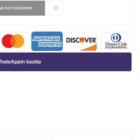
ÄÄ OSTOSKORIIN
WhatsAppin kautta
ti