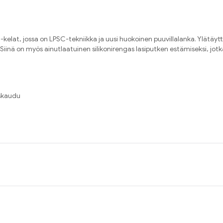
at, jossa on LPSC-tekniikka ja uusi huokoinen puuvillalanka. Ylätäyttö
nä on myös ainutlaatuinen silikonirengas lasiputken estämiseksi, jotka
rskaudu