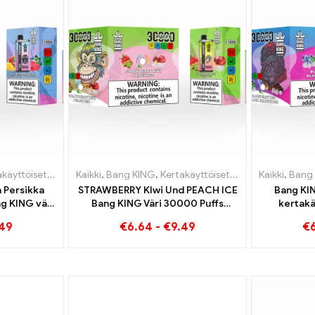
set sähkösavukkeet Liettua
akäyttöiset sähkösavukkeet Liettua
Kaikki
,
Bang KING
,
,
,
Kertakäyttöiset sähkösavukkeet 
Kertakäyttöiset sähkösavukkeet 
Kertakäyttöiset sähkösavukkeet Liettua
Kaikki
,
Bang
 Persikka
STRAWBERRY KIwi Und PEACH ICE
Bang KIN
g KING väri
Bang KING Väri 30000 Puffs
kertakä
ttöiset e-
Kertakäyttöinen E-savuke -
Laaduka
.49
€
6.64
-
€
9.49
€
Flavor
Kaksinkertainen maku
Blueberry I
ydellinen
ainutlaatuisen
ä
höyrytyskokemuksen
saavuttamiseksi