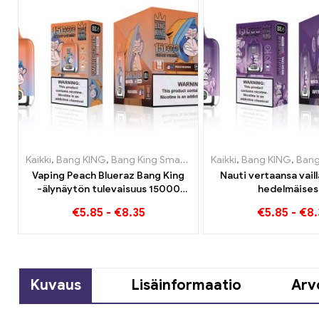
Kaikki
,
Bang KING
,
Bang King Smart Screen 15000 Pullistaa
Kaikki
,
Bang KING
,
,
Bang King Sm
Kert
Vaping Peach Blueraz Bang King
Nauti vertaansa vail
-älynäytön tulevaisuus 15000
hedelmäises
Pullistaa
tupakointikokemuks
€
5.85
-
€
8.35
€
5.85
-
€
8.
Jelly Bang King Smar
näytön avulla 15000
Kuvaus
Lisäinformaatio
Arv