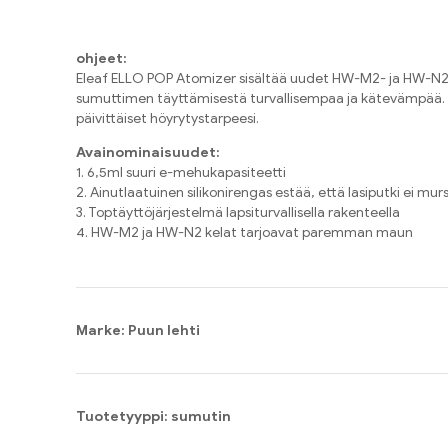
ohjeet:
Eleaf ELLO POP Atomizer sisältää uudet HW-M2- ja HW-N2-kel
sumuttimen täyttämisestä turvallisempaa ja kätevämpää. Sii
päivittäiset höyrytystarpeesi.
Avainominaisuudet:
1. 6,5ml suuri e-mehukapasiteetti
2. Ainutlaatuinen silikonirengas estää, että lasiputki ei mu
3. Toptäyttöjärjestelmä lapsiturvallisella rakenteella
4. HW-M2 ja HW-N2 kelat tarjoavat paremman maun
Marke: Puun lehti
Tuotetyyppi: sumutin