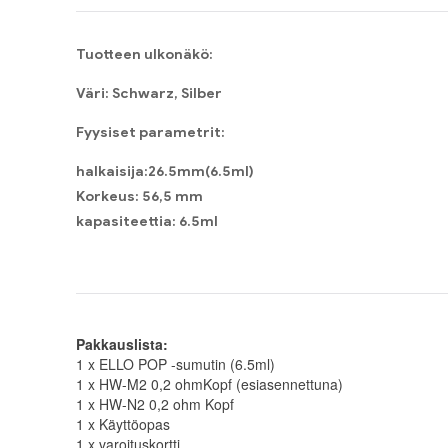
Tuotteen ulkonäkö:
Väri: Schwarz, Silber
Fyysiset parametrit:
halkaisija:26.5mm(6.5ml)
Korkeus: 56,5 mm
kapasiteettia: 6.5ml
Pakkauslista:
1 x ELLO POP -sumutin (6.5ml)
1 x HW-M2 0,2 ​​ohmKopf (esiasennettuna)
1 x HW-N2 0,2 ​​ohm Kopf
1 x Käyttöopas
1 x varoituskortti