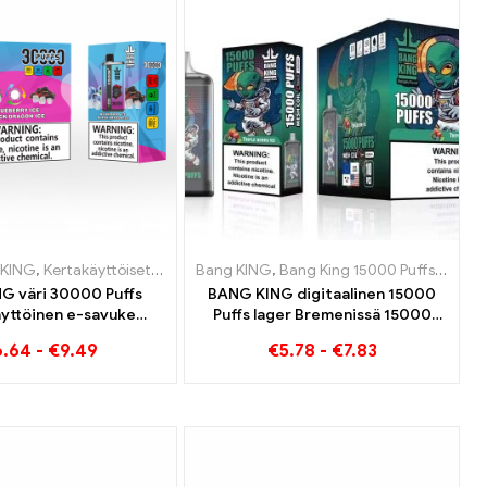
Luxemburg
Luxemburg
 KING
,
,
Kertakäyttöiset sähkösavukkeet Luxemburg
Kertakäyttöiset sähkösavukkeet Liettua
,
,
Kertakäyttöiset sähkösavukkeet Alankomaat
Kertakäyttöiset sähkösavukkeet Alankomaat
Bang KING
,
Bang King 15000 Puffs
,
Kertakäyttöiset sähkö
,
Kertakäyttöiset s
,
,
Kertakäyttöis
Kertakäyttöis
,
Kertak
G väri 30000 Puffs
BANG KING digitaalinen 15000
yttöinen e-savuke
Puffs lager Bremenissä 15000
s nautinto mauilla
Junaton nautinto
6.64
-
€
9.49
€
5.78
-
€
7.83
ce ja Black Dragon Ice