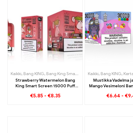
Kaikki
,
Bang KING
,
Bang King Smart Screen 15000 Pullistaa
Kaikki
,
Bang KING
,
,
Kertakäyttöi
Kert
Strawberry Watermelon Bang
Mustikka Vadelma ja
King Smart Screen 15000 Puff
Mango Vesimeloni Ban
Nauti hedelmien rentouttavasta
30000 Puffs kertakäy
€
5.85
-
€
8.35
€
6.64
-
€
9
nautinnosta
savukkeet Dual 
Kertakäyttölaite Tä
yhdistelm