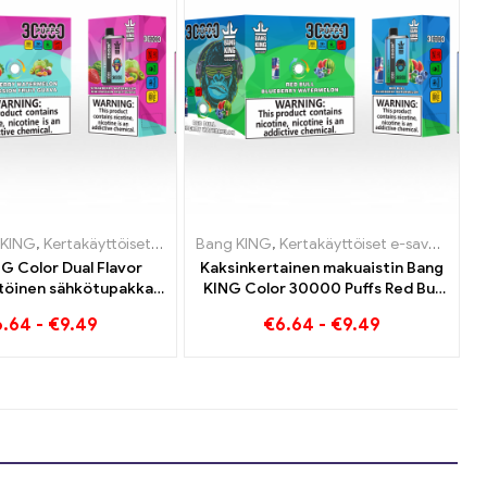
Luxemburg
ettua
 KING
,
,
,
Kertakäyttöiset sähkösavukkeet Luxemburg
Kertakäyttöiset sähkösavukkeet Liettua
Kertakäyttöiset sähkösavukkeet Liettua
,
Kertakäyttöiset sähkösavukkeet Alankomaat
Bang KING
,
Kertakäyttöiset e-savukkeet
,
,
Kertakäyttöiset sähkö
Kertakäyttöiset sähkö
,
Kertakäyttöiset s
,
Kertakäyttöis
,
G Color Dual Flavor
Kaksinkertainen makuaistin Bang
töinen sähkötupakka
KING Color 30000 Puffs Red Bull
unat täynnä makua
ja Blueberry Watermelon 30000
6.64
-
€
9.49
€
6.64
-
€
9.49
Watermelonilla ja Kiwi
Pumputtaa kertakäyttöistä e-
on Fruit Guavalla
savuketta