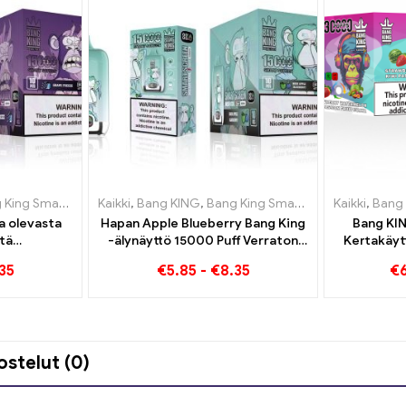
art Screen 15000 Pullistaa
akäyttöiset sähkösavukkeet Liettua
Kaikki
,
Bang KING
,
,
,
Kertakäyttöiset sähkösavukkeet 
Bang King Smart Screen 15000 Pullistaa
Kertakäyttöiset sähkösavukkeet Li
Kaikki
,
Bang
la olevasta
Hapan Apple Blueberry Bang King
Bang KIN
tä
-älynäyttö 15000 Puff Verraton
Kertakäyt
esta Grape
höyrytyskokemus täynnä
30000 J
35
€
5.85
-
€
8.35
€
t Screen -
tuoreita makuja
Strawberry 
 Pullistaa
Passi
ostelut (0)