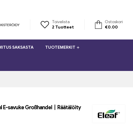
Toivelista
Ostoskori
KISTERÖIDY
2
Tuotteet
€
0.00
MITUS SAKSASTA
TUOTEMERKIT
ml E-savuke Großhandel丨Räätälöity