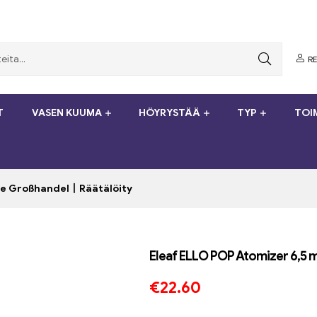
RE
T
VASEN KUUMA
HÖYRYSTÄÄ
TYP
TOI
uke Großhandel丨Räätälöity
Eleaf ELLO POP Atomizer 6,5 
€
22.60