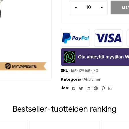
-
+
LIS
Ota yhteyttä myyjään 
SKU:
165-129165-130
Kategoria:
Aktiivinen
Facebook
Viserrys
Linkedin
Google+
Pinterest
Sähköpos
Jaa:
Bestseller-tuotteiden ranking