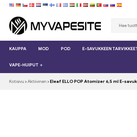
Myvapesite.de
KAUPPA
MOD
POD
E-SAVUKKEEN TARVIKKEE
Tilaa
e-
VAPE-HUIPUT
savukkeet
halpaa
verkossa
Kotisivu
Aktiivinen
Eleaf ELLO POP Atomizer 6,5 ml E-sav
osoitteessa
MyVapesite.de