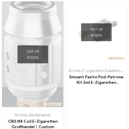
OUT OF
STOCK
OUT OF
STOCK
Active
,
E-zigarette Zubehör
,
Ver
Smoant Pasito Pod-Patrone
Kit 3ml E-Zigaretten
Großhandel丨Custom
Active
,
Verdampfer
OBS NX Coil E-Zigaretten
Großhandel丨Custom