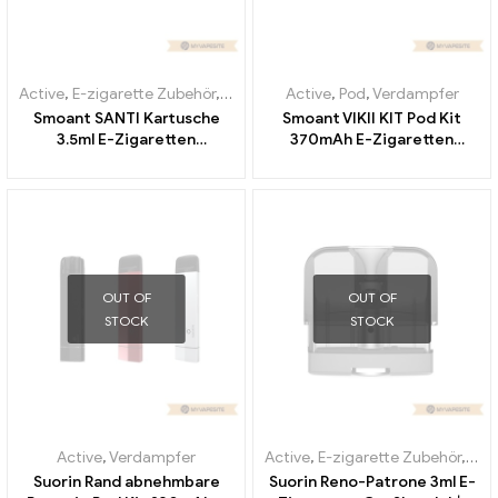
Active
,
E-zigarette Zubehör
,
Verdampfer
Active
,
Pod
,
Verdampfer
Smoant SANTI Kartusche
Smoant VIKII KIT Pod Kit
3.5ml E-Zigaretten
370mAh E-Zigaretten
Großhandel丨Custom
Großhandel丨Custom
OUT OF
OUT OF
STOCK
STOCK
Active
,
Verdampfer
Active
,
E-zigarette Zubehör
,
Ver
Suorin Rand abnehmbare
Suorin Reno-Patrone 3ml E-