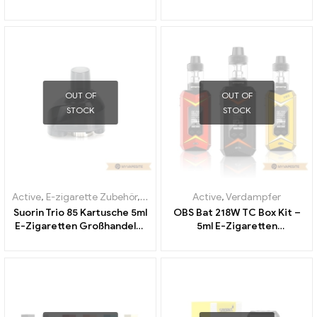
OUT OF
OUT OF
STOCK
STOCK
Active
,
E-zigarette Zubehör
,
Verdampfer
Active
,
Verdampfer
Suorin Trio 85 Kartusche 5ml
OBS Bat 218W TC Box Kit –
E-Zigaretten Großhandel丨
5ml E-Zigaretten
Custom
Großhandel丨Custom