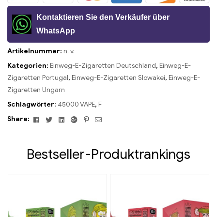
Kontaktieren Sie den Verkäufer über
WhatsApp
Artikelnummer:
n. v.
Kategorien:
Einweg-E-Zigaretten Deutschland
,
Einweg-E-
Zigaretten Portugal
,
Einweg-E-Zigaretten Slowakei
,
Einweg-E-
Zigaretten Ungarn
Schlagwörter:
45000 VAPE
,
F
Facebook
Twitter
Linkedin
Google+
Pinterest
Email
Share:
Bestseller-Produktrankings