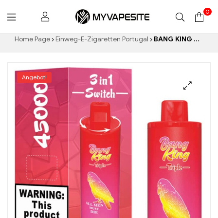
0
Myvapesite.de
Home Page
Einweg-E-Zigaretten Portugal
BANG KING 45000 Puffs: Watermelon, Strawberry Ice Cream und Triplemelon für ein ultimatives Dampferlebnis
Angebot!