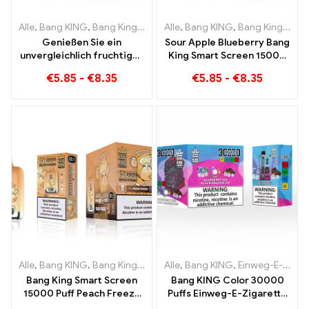
Alle
,
Bang KING
,
Bang King Smart Screen 15000 Puff
Alle
,
Bang KING
,
Bang King Smart Screen 15000 Puff
,
Einweg-E-Zi
Genießen Sie ein
Sour Apple Blueberry Bang
unvergleichlich fruchtiges
King Smart Screen 15000
Raucherlebnis mit Grape
Puff Ein unvergleichliches
€
5.85
-
€
8.35
€
5.85
-
€
8.35
Jelly Bang King Smart
Dampferlebnis voller
Screen 15000 Puff
frischer Aromen
Alle
,
Bang KING
,
Bang King Smart Screen 15000 Puff
Alle
,
Bang KING
,
Einweg-E-Zigaretten Litauen
,
Einweg-E-Zi
Bang King Smart Screen
Bang KING Color 30000
15000 Puff Peach Freeze
Puffs Einweg-E-Zigarette
Einweg E-Zigaretten
Hochwertiger Genuss mit