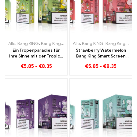
Alle
,
Bang KING
,
Bang King Smart Screen 15000 Puff
Alle
,
Bang KING
,
Bang King Smart Screen 15000 Puff
,
Einweg-E-Zi
Ein Tropenparadies für
Strawberry Watermelon
Ihre Sinne mit der Tropical
Bang King Smart Screen
Fruit Bang King Smart
15000 Puff Genießen Sie
€
5.85
-
€
8.35
€
5.85
-
€
8.35
Screen 15000 Puff
den entspannenden
Genuss von Früchten