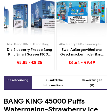
Alle
,
Bang KING
,
Bang King Smart Screen 15000 Puff
Alle
,
Bang KING
,
Einweg-E-Zigaretten Litauen
,
Einweg-E-Zi
Die Blueberry Freeze Bang
Zwei Außergewöhnliche
King Smart Screen 15000
Geschmäcker in der Bang
Puff bietet eine köstliche
KING Color 30000 Puffs E-
€
5.85
-
€
8.35
€
6.64
-
€
9.49
Zigarette Blueberry
Raspberry Mixed und
Mouldy Fruit
Beschreibung
Zusätzliche
Bewertungen
Informationen
(0)
BANG KING 45000 Puffs
Watermelon-Strawberry Ice