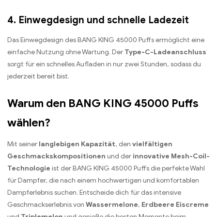
4. Einwegdesign und schnelle Ladezeit
Das Einwegdesign des BANG KING 45000 Puffs ermöglicht eine
einfache Nutzung ohne Wartung. Der
Type-C-Ladeanschluss
sorgt für ein schnelles Aufladen in nur zwei Stunden, sodass du
jederzeit bereit bist.
Warum den BANG KING 45000 Puffs
wählen?
Mit seiner
langlebigen Kapazität
, den
vielfältigen
Geschmackskompositionen
und der
innovative Mesh-Coil-
Technologie
ist der BANG KING 45000 Puffs die perfekte Wahl
für Dampfer, die nach einem hochwertigen und komfortablen
Dampferlebnis suchen. Entscheide dich für das intensive
Geschmackserlebnis von
Wassermelone
,
Erdbeere Eiscreme
und
Triplemelon
und genieße die besten Momente beim