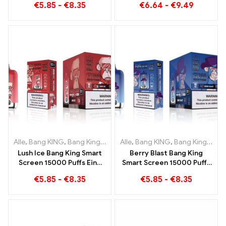
€
5.85
-
€
8.35
€
6.64
-
€
9.49
den
Geschmacksrichtungen
Blueberry Ice und Black
Dragon Ice
Alle
,
Bang KING
,
Bang King Smart Screen 15000 Puff
Alle
,
Bang KING
,
Bang King Smart Screen 15000 Puff
,
Einweg-E-Z
Lush Ice Bang King Smart
Berry Blast Bang King
Screen 15000 Puffs Eine
Smart Screen 15000 Puffs
perfekt ausgewogene
Einweg E-Zigarette der
€
5.85
-
€
8.35
€
5.85
-
€
8.35
Mischung aus
neuen Generation
Wassermelone und Minze