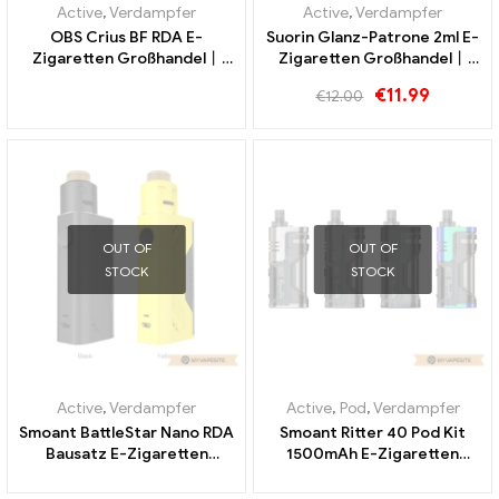
Active
,
Verdampfer
Active
,
Verdampfer
OBS Crius BF RDA E-
Suorin Glanz-Patrone 2ml E-
Zigaretten Großhandel丨
Zigaretten Großhandel丨
Custom
Custom
€
11.99
€
12.00
OUT OF
OUT OF
STOCK
STOCK
Active
,
Verdampfer
Active
,
Pod
,
Verdampfer
Smoant BattleStar Nano RDA
Smoant Ritter 40 Pod Kit
Bausatz E-Zigaretten
1500mAh E-Zigaretten
Großhandel丨Custom
Großhandel丨Custom