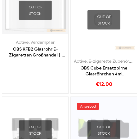
OUT OF
STOCK
OUT OF
STOCK
Active
,
Verdampfer
OBS KFB2 Glasrohr E-
Zigaretten Großhandel丨
Custom
Active
,
E-zigarette Zubehör
,
Ver
OBS Cube Ersatzbirne
Glasröhrchen 4ml
10Stk./Pack E-Zigaretten
€
12.00
Großhandel丨Custom
Angebot!
OUT OF
OUT OF
STOCK
STOCK