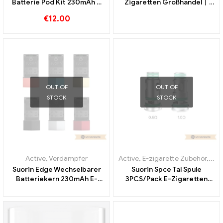
Batterie Pod Kit 230mAh &
Zigaretten Großhandel丨
1.5ml E-Zigaretten
Custom
€
12.00
Großhandel丨Custom
OUT OF
OUT OF
STOCK
STOCK
Active
,
Verdampfer
Active
,
E-zigarette Zubehör
,
Ver
Suorin Edge Wechselbarer
Suorin Spce Tal Spule
Batteriekern 230mAh E-
3PCS/Pack E-Zigaretten
Zigaretten Großhandel丨
Großhandel丨Custom
Custom