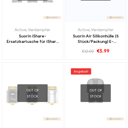
Active
,
Verdampfer
Active
,
Verdampfer
Suorin iShare-
Suorin Air Silikonhülle (5
Ersatzkartusche für iShare
Stück/Packung) E-
E-Zigaretten Großhandel丨
Zigaretten Großhandel丨
€
5.99
€
12.00
Custom
Custom
Angebot!
OUT OF
OUT OF
STOCK
STOCK