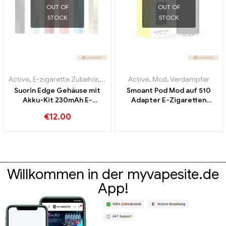
OUT OF
OUT OF
STOCK
STOCK
Active
,
E-zigarette Zubehör
,
Verdampfer
Active
,
Mod
,
Verdampfer
Suorin Edge Gehäuse mit
Smoant Pod Mod auf 510
Akku-Kit 230mAh E-
Adapter E-Zigaretten
Zigaretten Großhandel丨
Großhandel丨Custom
€
12.00
Custom
Willkommen in der myvapesite.de
App!