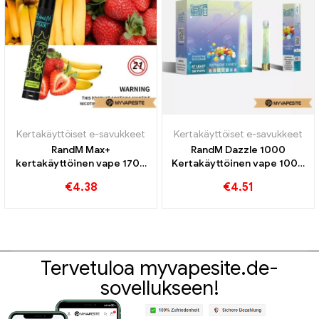
Kertakäyttöiset e-savukkeet
Kertakäyttöiset e-savukkeet
RandM Max+
RandM Dazzle 1000
kertakäyttöinen vape 1700
Kertakäyttöinen vape 1000
Junat
Puffs
€
4.38
€
4.51
Tervetuloa myvapesite.de-
sovellukseen!