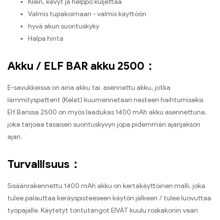
Klein, kevyt ja helppo kuljettaa
Valmis tupakoimaan - valmis käyttöön
hyvä akun suorituskyky
Halpa hinta
Akku / ELF BAR akku 2500：
E-savukkeissa on aina akku tai. asennettu akku, jotka
lämmityspatterit (Kelat) kuumennetaan nesteen haihtumiseksi.
Elf Barissa 2500 on myös laadukas 1400 mAh akku asennettuna,
joka tarjoaa tasaisen suorituskyvyn jopa pidemmän ajanjakson
ajan.
Turvallisuus：
Sisäänrakennettu 1400 mAh akku on kertakäyttöinen malli, joka
tulee palauttaa keräyspisteeseen käytön jälkeen / tulee luovuttaa
työpajalle. Käytetyt tontutangot EIVÄT kuulu roskakoriin vaan