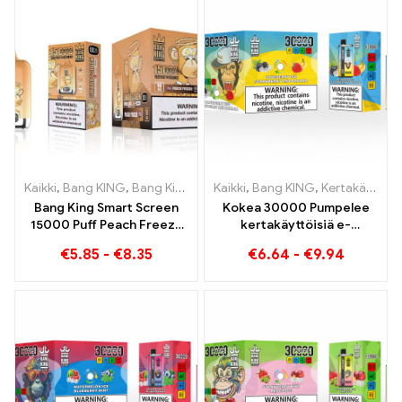
Kaikki
,
Bang KING
,
Bang King Smart Screen 15000 Pullistaa
Kaikki
,
Bang KING
,
Kertakäyttöiset sähkösavukkeet Liettua
,
Kertak
Bang King Smart Screen
Kokea 30000 Pumpelee
15000 Puff Peach Freeze
kertakäyttöisiä e-
kertakäyttöiset
savukkeita puhdasta
€
5.85
-
€
8.35
€
6.64
-
€
9.94
sähkösavukkeet
nautintoa Blueberry Ice
kohtaa mansikkabanaanin
Bang KING -värissä