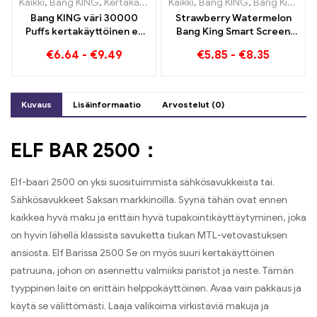
Kaikki
,
Bang KING
,
Kertakäyttöiset sähkösavukkeet Liettua
Kaikki
,
Bang KING
,
Bang King Smart Screen 15000 Pullistaa
,
Kertak
Bang KING väri 30000
Strawberry Watermelon
Puffs kertakäyttöinen e-
Bang King Smart Screen
savuke Laadukas nautinto
15000 Puff Nauti
€
6.64
-
€
9.49
€
5.85
-
€
8.35
mauilla Blueberry Ice ja
hedelmien rentouttavasta
Black Dragon Ice
nautinnosta
Kuvaus
Lisäinformaatio
Arvostelut (0)
ELF BAR 2500：
Elf-baari 2500 on yksi suosituimmista sähkösavukkeista tai.
Sähkösavukkeet Saksan markkinoilla. Syynä tähän ovat ennen
kaikkea hyvä maku ja erittäin hyvä tupakointikäyttäytyminen, joka
on hyvin lähellä klassista savuketta tiukan MTL-vetovastuksen
ansiosta. Elf Barissa 2500 Se on myös suuri kertakäyttöinen
patruuna, johon on asennettu valmiiksi paristot ja neste. Tämän
tyyppinen laite on erittäin helppokäyttöinen. Avaa vain pakkaus ja
käytä se välittömästi. Laaja valikoima virkistäviä makuja ja