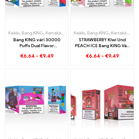
Kaikki
,
Bang KING
,
Kertakäyttöiset sähkösavukkeet Liettua
Kaikki
,
Bang KING
,
Kertakäyttöiset sähkösavukkeet Liettua
,
Kertak
Bang KING väri 30000
STRAWBERRY KIwi Und
Puffs Dual Flavor
PEACH ICE Bang KING Väri
Kertakäyttölaite
30000 Puffs
€
6.64
-
€
9.49
€
6.64
-
€
9.49
Täydellinen yhdistelmä
Kertakäyttöinen E-savuke
mustikan vadelmaa ja
- Kaksinkertainen maku
persikkamango-
ainutlaatuisen
vesimelonia
höyrytyskokemuksen
saavuttamiseksi