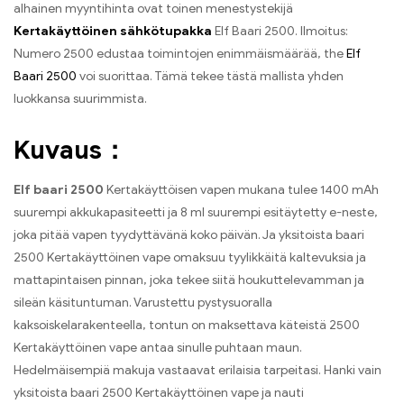
alhainen myyntihinta ovat toinen menestystekijä
Kertakäyttöinen sähkötupakka
Elf Baari 2500. Ilmoitus:
Numero 2500 edustaa toimintojen enimmäismäärää, the
Elf
Baari 2500
voi suorittaa. Tämä tekee tästä mallista yhden
luokkansa suurimmista.
Kuvaus：
Elf baari 2500
Kertakäyttöisen vapen mukana tulee 1400 mAh
suurempi akkukapasiteetti ja 8 ml suurempi esitäytetty e-neste,
joka pitää vapen tyydyttävänä koko päivän. Ja yksitoista baari
2500 Kertakäyttöinen vape omaksuu tyylikkäitä kaltevuksia ja
mattapintaisen pinnan, joka tekee siitä houkuttelevamman ja
sileän käsituntuman. Varustettu pystysuoralla
kaksoiskelarakenteella, tontun on maksettava käteistä 2500
Kertakäyttöinen vape antaa sinulle puhtaan maun.
Hedelmäisempiä makuja vastaavat erilaisia ​​tarpeitasi. Hanki vain
yksitoista baari 2500 Kertakäyttöinen vape ja nauti