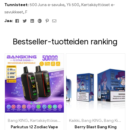
Tunnisteet:
500 Juna e-savuke
,
Yli 500
,
Kertakäyttöiset e-
savukkeet
,
F
Facebook
Viserrys
Linkedin
Google+
Pinterest
Sähköposti
Jaa:
Bestseller-tuotteiden ranking
Bang KING
,
Kertakäyttöiset e-savukkeet
Kaikki
,
Bang KING
,
Kertakäyttöiset e-savuk
,
Bang King Smart Screen 15000 Pullistaa
Parkutus 12 Zodiac Vape
Berry Blast Bang King