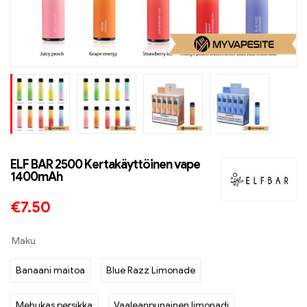
ELF BAR 2500 Kertakäyttöinen vape
1400mAh
€
7.50
Maku
Banaani maitoa
Blue Razz Limonade
Mehukas persikka
Vaaleanpunainen limonadi