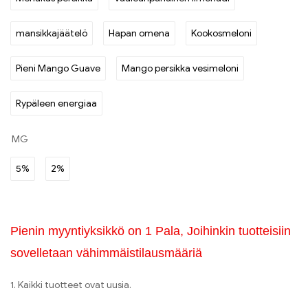
mansikkajäätelö
Hapan omena
Kookosmeloni
Pieni Mango Guave
Mango persikka vesimeloni
Rypäleen energiaa
MG
5%
2%
Pienin myyntiyksikkö on 1 Pala, Joihinkin tuotteisiin
sovelletaan vähimmäistilausmääriä
1. Kaikki tuotteet ovat uusia.