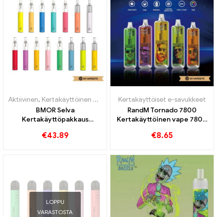
Aktiivinen
,
Kertakäyttöinen nikotiinia sisältävä sähkötupakka
Kertakäyttöiset e-savukkeet
,
Kertak
BMOR Selva
RandM Tornado 7800
Kertakäyttöpakkaus
Kertakäyttöinen vape 7800
1100mAh sähkösavukkeiden
Puffs
€
43.89
€
8.65
tukkumyynti丨Räätälöity
LOPPU
VARASTOSTA