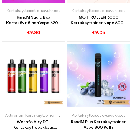
Kertakäyttöiset e-savukkeet
Kertakäyttöiset e-savukkeet
RandM Squid Box
MOTI ROLLERI 6000
Kertakäyttöinen Vape 5200
Kertakäyttöinen vape 6000
Puffs
Puffs
€
9.80
€
9.05
Aktiivinen
,
Kertakäyttöinen nikotiinia sisältävä sähkötupakka
Kertakäyttöiset e-savukkeet
,
Kertak
Wotofo Airy DTL
RandM Plus Kertakäyttöinen
Kertakäyttöpakkaus
Vape 800 Puffs