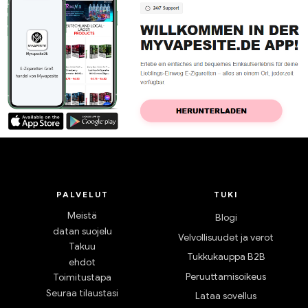
PALVELUT
TUKI
Meistä
Blogi
datan suojelu
Velvollisuudet ja verot
Takuu
Tukkukauppa B2B
ehdot
Peruuttamisoikeus
Toimitustapa
Seuraa tilaustasi
Lataa sovellus