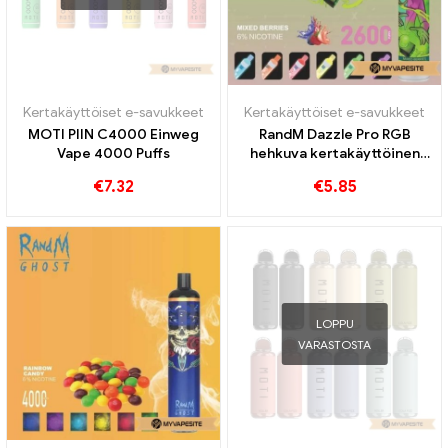
Kertakäyttöiset e-savukkeet
Kertakäyttöiset e-savukkeet
MOTI PIIN C4000 Einweg
RandM Dazzle Pro RGB
Vape 4000 Puffs
hehkuva kertakäyttöinen
vape 2600 Puffs
€
7.32
€
5.85
LOPPU
VARASTOSTA