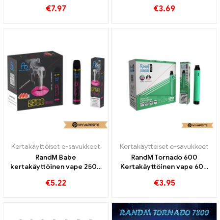
850mAh kertakäyttöisten
€
7.97
€
3.69
sähkösavukkeiden
tukkumyynti丨Räätälöity
Kertakäyttöiset e-savukkeet
Kertakäyttöiset e-savukkeet
RandM Babe
RandM Tornado 600
kertakäyttöinen vape 2500
Kertakäyttöinen vape 600
Puffs
Puffs
€
5.22
€
3.95