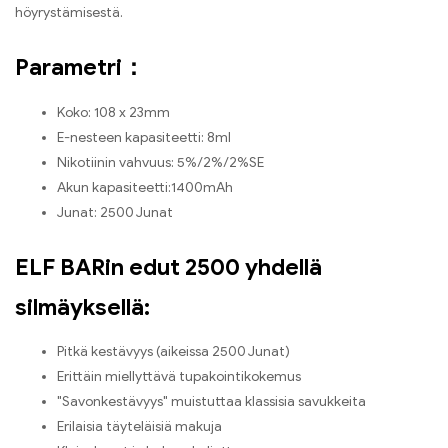
höyrystämisestä.
Parametri：
Koko: 108 x 23mm
E-nesteen kapasiteetti: 8ml
Nikotiinin vahvuus: 5%/2%/2%SE
Akun kapasiteetti:1400mAh
Junat: 2500 Junat
ELF BARin edut 2500 yhdellä
silmäyksellä:
Pitkä kestävyys (aikeissa 2500 Junat)
Erittäin miellyttävä tupakointikokemus
"Savonkestävyys" muistuttaa klassisia savukkeita
Erilaisia ​​täyteläisiä makuja