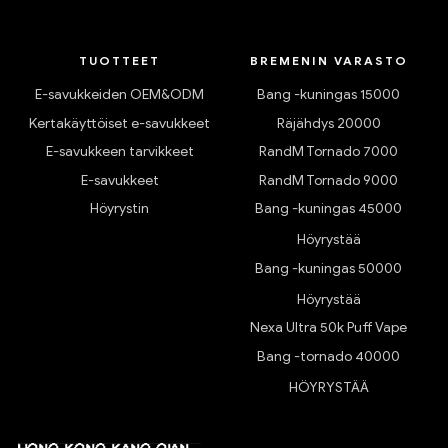
TUOTTEET
BREMENIN VARASTO
E-savukkeiden OEM&ODM
Bang -kuningas 15000
Kertakäyttöiset e-savukkeet
Räjähdys 20000
E-savukkeen tarvikkeet
RandM Tornado 7000
E-savukkeet
RandM Tornado 9000
Höyrystin
Bang -kuningas 45000
Höyrystää
Bang -kuningas 50000
Höyrystää
Nexa Ultra 50k Puff Vape
Bang -tornado 40000
HÖYRYSTÄÄ