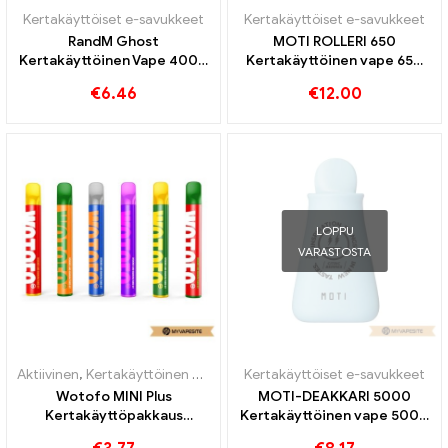
Kertakäyttöiset e-savukkeet
Kertakäyttöiset e-savukkeet
RandM Ghost
MOTI ROLLERI 650
Kertakäyttöinen Vape 4000
Kertakäyttöinen vape 650
Puffs
Puffs
€
6.46
€
12.00
LOPPU
VARASTOSTA
Aktiivinen
,
Kertakäyttöinen nikotiinia sisältävä sähkötupakka
Kertakäyttöiset e-savukkeet
,
Kertak
Wotofo MINI Plus
MOTI-DEAKKARI 5000
Kertakäyttöpakkaus
Kertakäyttöinen vape 5000
500mAh kertakäyttöisten
Puffs