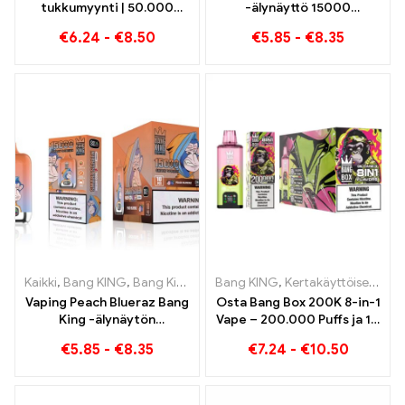
tukkumyynti | 50.000
-älynäyttö 15000
Puffs
Pumputtaa uuden
€
6.24
-
€
8.50
€
5.85
-
€
8.35
sukupolven
kertakäyttöistä e-
savuketta
Kaikki
,
Bang KING
,
Bang King Smart Screen 15000 Pullistaa
Bang KING
,
Kertakäyttöiset e-savukkeet
,
Kertak
Vaping Peach Blueraz Bang
Osta Bang Box 200K 8-in-1
King -älynäytön
Vape – 200.000 Puffs ja 10
tulevaisuus 15000 Pullistaa
Mausteet
€
5.85
-
€
8.35
€
7.24
-
€
10.50