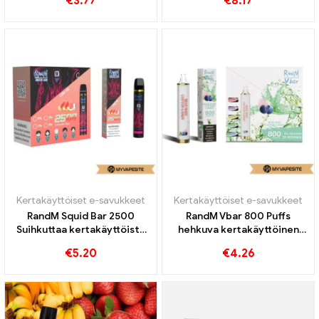
€
3.77
€
8.17
sähkösavukkeiden
tukkumyynti丨Räätälöity
Kertakäyttöiset e-savukkeet
Kertakäyttöiset e-savukkeet
RandM Squid Bar 2500
RandM Vbar 800 Puffs
Suihkuttaa kertakäyttöistä
hehkuva kertakäyttöinen
höyryä
vape
€
5.20
€
4.26