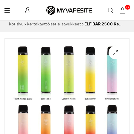
0
Myvapesite.de
Kotisivu
Kertakäyttöiset e-savukkeet
ELF BAR 2500 Kertakäyttöinen vape 1400mAh