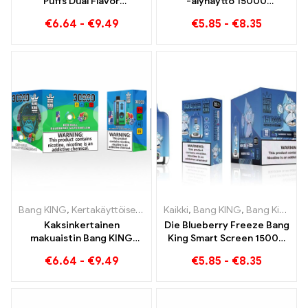
Puffs Dual Flavor
-älynäyttö 15000
Kaksinkertainen nautinto
Pumputtaa uuden
€
6.64
-
€
9.49
€
5.85
-
€
8.35
mansikkakiivin ja
sukupolven
happaman
kertakäyttöistä e-
omenavadelman kanssa
savuketta
Bang KING
,
Kertakäyttöiset e-savukkeet
Kaikki
,
Bang KING
,
Kertakäyttöiset sähkösa
,
Bang King Smart Screen 15000 Pullistaa
Kaksinkertainen
Die Blueberry Freeze Bang
makuaistin Bang KING
King Smart Screen 15000
Color 30000 Puffs Red Bull
Puff tarjoaa herkullista
€
6.64
-
€
9.49
€
5.85
-
€
8.35
ja Blueberry Watermelon
30000 Pumputtaa
kertakäyttöistä e-
savuketta