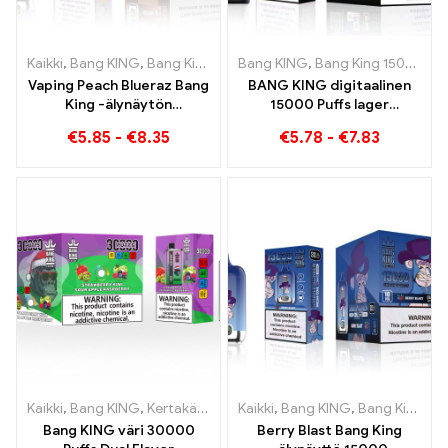
Kaikki
,
Bang KING
,
Bang King Smart Screen 15000 Pullistaa
Bang KING
,
Bang King 15000 Puffs
,
Kertak
Vaping Peach Blueraz Bang
BANG KING digitaalinen
King -älynäytön
15000 Puffs lager
tulevaisuus 15000 Pullistaa
Bremenissä 15000
€
5.85
-
€
8.35
€
5.78
-
€
7.83
Junaton nautinto
Kaikki
,
Bang KING
,
Kertakäyttöiset sähkösavukkeet Liettua
Kaikki
,
Bang KING
,
Bang King Smart Screen 15000 Pullistaa
,
Kertak
Bang KING väri 30000
Berry Blast Bang King