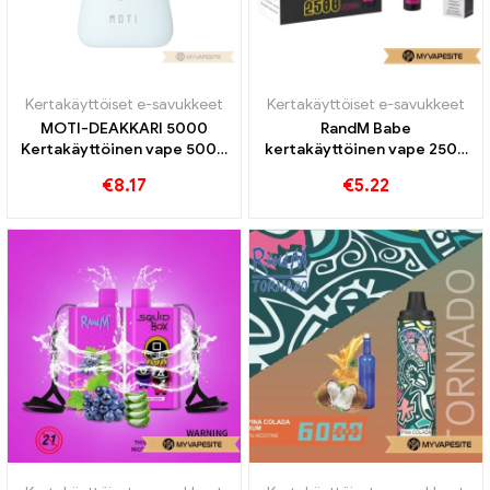
Kertakäyttöiset e-savukkeet
Kertakäyttöiset e-savukkeet
MOTI-DEAKKARI 5000
RandM Babe
Kertakäyttöinen vape 5000
kertakäyttöinen vape 2500
Puffs
Puffs
€
8.17
€
5.22