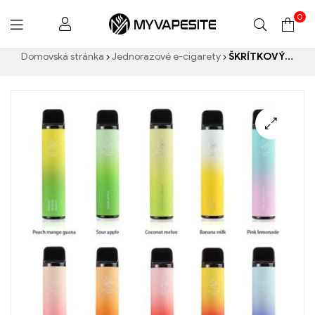
0
Myvapesite.de
Domovská stránka
Jednorazové e-cigarety
ŠKRÍTKOVÝ BAR 2500 Jednorazová vapa 1400mAh