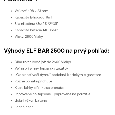
Veľkosť: 108 x 23 mm
Kapacita E-liquidu: 8ml
Sila nikotínu: 5%/2%/2%SE
Kapacita batérie:1400mAh
Vlaky: 2500 Vlaky
Výhody ELF BAR 2500 na prvý pohľad:
Dlhá trvanlivosť (až do 2500 Vlaky)
Veľmi príjemný fajčiarsky zážitok
„Odolnosť voči dymu“ podobná klasickým cigaretám
Rôzne bohaté príchute
Klein, ľahký a ľahko sa prenáša
Pripravené na fajčenie - pripravené na použitie
dobrý výkon batérie
Lacná cena