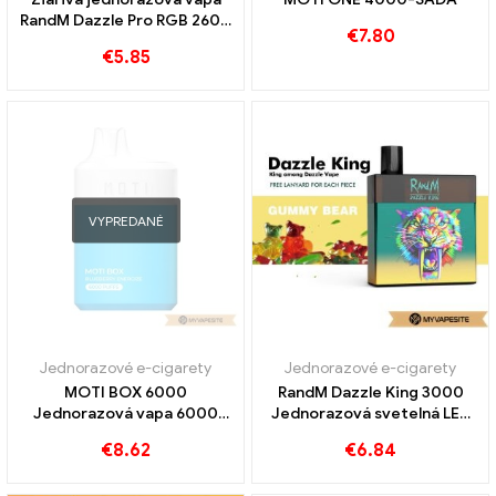
RandM Dazzle Pro RGB 2600
€
7.80
Obláčiky
€
5.85
VYPREDANÉ
Jednorazové e-cigarety
Jednorazové e-cigarety
MOTI BOX 6000
RandM Dazzle King 3000
Jednorazová vapa 6000
Jednorazová svetelná LED
Obláčiky
vapa 3000 Obláčiky
€
8.62
€
6.84