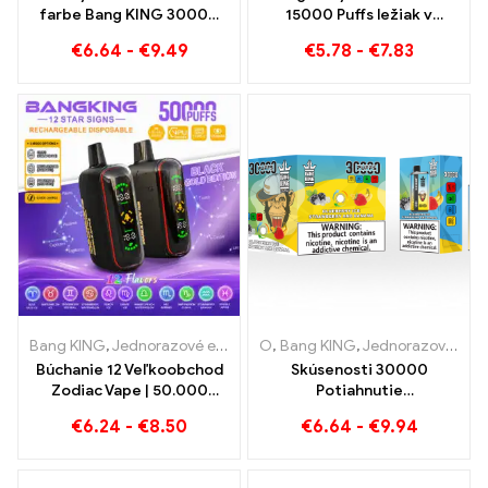
farbe Bang KING 30000
15000 Puffs ležiak v
Obláčiky E-Zigarette
Brémach 15000 Požívanie
€
6.64
-
€
9.49
€
5.78
-
€
7.83
Čučoriedka Malina
bez vlaku
Zmiešané a plesnivé
ovocie
Bang KING
,
Jednorazové e-cigarety
O
,
,
Bang KING
Jednorazové elektronické ci
,
Jednorazové elektronické cigarety Litva
Búchanie 12 Veľkoobchod
Skúsenosti 30000
Zodiac Vape | 50.000
Potiahnutie
Obláčiky
jednorazových e-cigariet
€
6.24
-
€
8.50
€
6.64
-
€
9.94
čistý pôžitok Blueberry
Ice meets Strawberry
Banana vo farbe Bang