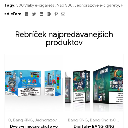
Tagy:
500 Vlaky e-cigareta
,
Nad 500
,
Jednorazové e-cigarety
,
F
Facebook
Twitter
Linkedin
Google+
Pinterest
Email
zdieľam:
Rebríček najpredávanejších
produktov
O
,
Bang KING
,
Jednorazové elektronické cigarety Litva
Bang KING
,
Bang King 15000 Obláčiky
,
Jednorazo
Dve výnimočné chute vo
Digitálny BANG KING