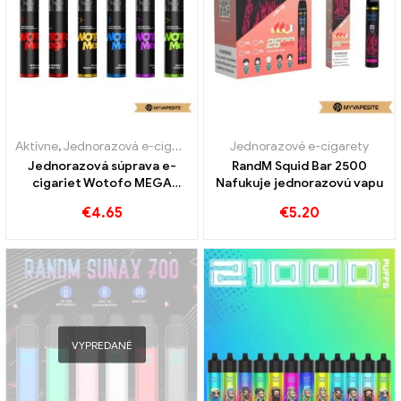
Aktívne
,
Jednorazová e-cigareta s nikotínom
Jednorazové e-cigarety
,
Jednorazové e-cigar
Jednorazová súprava e-
RandM Squid Bar 2500
cigariet Wotofo MEGA
Nafukuje jednorazovú vapu
980mAh Veľkoobchodný
€
4.65
€
5.20
predaj na mieru
VYPREDANÉ