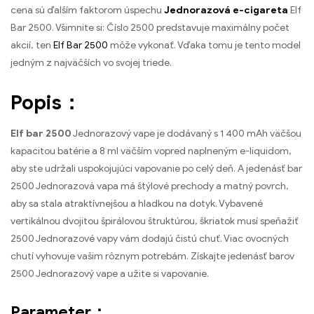
cena sú ďalším faktorom úspechu
Jednorazová e-cigareta
Elf
Bar 2500. Všimnite si: Číslo 2500 predstavuje maximálny počet
akcií, ten
Elf Bar 2500
môže vykonať. Vďaka tomu je tento model
jedným z najväčších vo svojej triede.
Popis：
Elf bar 2500
Jednorazový vape je dodávaný s 1 400 mAh väčšou
kapacitou batérie a 8 ml väčším vopred naplneným e-liquidom,
aby ste udržali uspokojujúci vapovanie po celý deň. A jedenásť bar
2500 Jednorazová vapa má štýlové prechody a matný povrch,
aby sa stala atraktívnejšou a hladkou na dotyk. Vybavené
vertikálnou dvojitou špirálovou štruktúrou, škriatok musí speňažiť
2500 Jednorazové vapy vám dodajú čistú chuť. Viac ovocných
chutí vyhovuje vašim rôznym potrebám. Získajte jedenásť barov
2500 Jednorazový vape a užite si vapovanie.
Parameter：