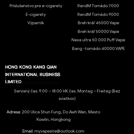
Príslušenstvo pre e-cigarety
RandM Tornádo 7000
E-cigarety
RandM Tornádo 9000
Výparník
Breh kráľ 45000 Vape
Breh kráľ 50000 Vape
Nexa ultra 50 000 Puff Vape
Bang -tornádo 40000 VAPE
Servisný čas: 9:00 – 18:00 HK čas, Montag – Freitag (Bez
sviatkov)
Adresa:
200 Ulica Shun Fung, Do Awh Wan, Mesto
Kowlin, Hongkong
Email:
myvapesite@outlook.com