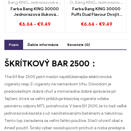
Bang KING
,
Jednorazové elektronické cigarety Litva
O
,
Bang KING
,
Jednorazové elektronické cigarety Litva
,
Jednorazové
Farba Bang KING 30000
Farba Bang KING 30000
Jednorazová šluková
Puffs Dual Flavour Dvojitý
cigareta s dvoma
pôžitok s jahodovým kiwi a
€
6.64
-
€
9.49
€
6.64
-
€
9.49
príchuťami Red Bull Energy
kyslým jablkom a malinou
Watermelon Bubble Gum
Sweet
Popis
Ďalšie informácie
Recenzie (0)
ŠKRÍTKOVÝ BAR 2500：
The Elf Bar 2500 patrí medzi najobľúbenejšie elektronické
cigarety resp. E-cigarety na nemeckom trhu. Dôvodom je
predovšetkým dobrá chuť a mimoriadne dobré správanie pri
fajčení, ktorá sa veľmi približuje klasickej cigarete vďaka
pevnému odporu MTL potiahnutia. V bare Elf 2500 Je to tiež veľká
jednorazová kazeta s už nainštalovanými batériami a tekutinou.
Tento typ zariadenia sa veľmi ľahko používa. Stačí otvoriť obal a
ihneď použiť. Široký výber osviežujúcich príchutí a nízka predajná