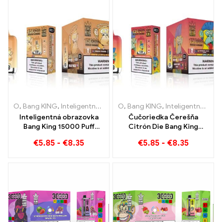
KING
O
,
Bang KING
,
Inteligentná obrazovka Bang King 15000 Bafať
O
,
Bang KING
,
Inteligentná obrazovka Bang King 15000 Bafať
,
Jed
Inteligentná obrazovka
Čučoriedka Čerešňa
Bang King 15000 Puff
Citrón Die Bang King
broskyňa zmrazenie
inteligentná obrazovka
€
5.85
-
€
8.35
€
5.85
-
€
8.35
dokončenia e-ZIGARETY
15000 Puffs Prehľad
inovatívnej jednorazovej
e-cigarety