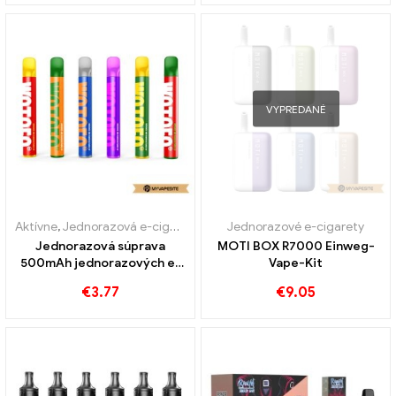
VYPREDANÉ
Aktívne
,
Jednorazová e-cigareta s nikotínom
Jednorazové e-cigarety
,
Jednorazové e-cigar
Jednorazová súprava
MOTI BOX R7000 Einweg-
500mAh jednorazových e-
Vape-Kit
cigariet Wotofo MINI Plus
€
3.77
€
9.05
Veľkoobchodný predaj na
mieru