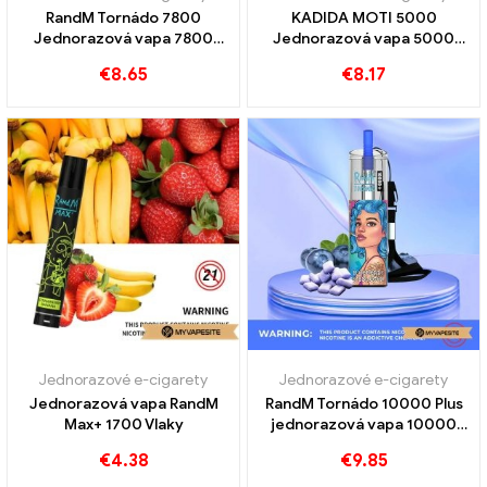
RandM Tornádo 7800
KADIDA MOTI 5000
Jednorazová vapa 7800
Jednorazová vapa 5000
Obláčiky
Obláčiky
€
8.65
€
8.17
Jednorazové e-cigarety
Jednorazové e-cigarety
Jednorazová vapa RandM
RandM Tornádo 10000 Plus
Max+ 1700 Vlaky
jednorazová vapa 10000
Vlaky
€
4.38
€
9.85