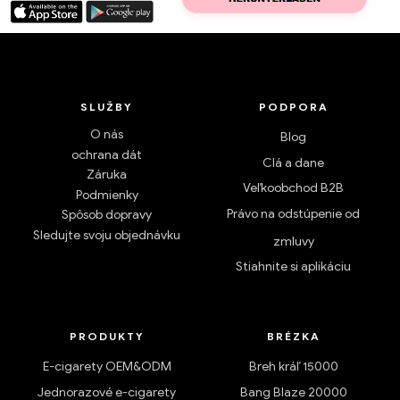
SLUŽBY
PODPORA
O nás
Blog
ochrana dát
Clá a dane
Záruka
Veľkoobchod B2B
Podmienky
Právo na odstúpenie od
Spôsob dopravy
Sledujte svoju objednávku
zmluvy
Stiahnite si aplikáciu
PRODUKTY
BRÉZKA
E-cigarety OEM&ODM
Breh kráľ 15000
Jednorazové e-cigarety
Bang Blaze 20000