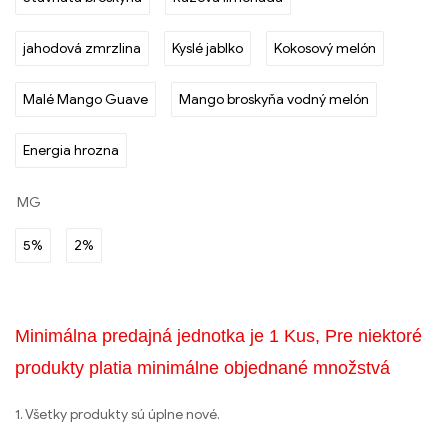
jahodová zmrzlina
Kyslé jablko
Kokosový melón
Malé Mango Guave
Mango broskyňa vodný melón
Energia hrozna
MG
5%
2%
Minimálna predajná jednotka je 1 Kus, Pre niektoré
produkty platia minimálne objednané množstvá
1. Všetky produkty sú úplne nové.