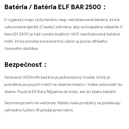
Batéria / Batéria ELF BAR 2500：
E-cigarety majú vždy batériu resp. nainštalovaná batéria, ktoré
vykurovacie špirály (Cievky) zahrieva, aby sa kvapalina odparila. V
bare Elf 2500 je tiež vysoko kvalitný 1400 nainštalovaná batéria
mAh, ktorý ponúka konzistentný výkon aj počas dlhšieho
časového obdobia.
Bezpečnosť：
Vstavaná 1400mAh batéria je jednorazový model, ktorý je
potrebné po použití vrátiť na zberné miesto / treba odovzdať do
dielne. Použité Elf Bary NEpatria do koša, ale do zberu batérií!
Vezmite prosím na vedomie: Všetky naše produkty sa predávajú
výhradne ľuďom 18 predal pred rokmi.