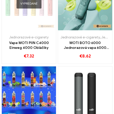
VYPREDANÉ
Jednorazové e-cigarety
Jednorazové e-cigarety
,
Jednorazové elektronické cigarety Portugalsko
Vape MOTI PIIN C4000
MOTI BOTO 6000
Einweg 4000 Obláčiky
Jednorazová vapa 6000
Obláčiky
€
7.32
€
8.62