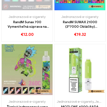
Jednorazové e-cigarety
Jednorazové e-cigarety
RandM Sunax 700
RandM SUMAX 21000
Vymeniteľná súprava na
(3*7000 Obláčiky)
jednorazové vapy
Jednorazová vanička s
€
12.00
€
19.32
vymeniteľnou kapacitou
prietoku vzduchu
Jednorazové e-cigarety
Jednorazové e-cigarety
,
Jednorazové elektronické cigarety Rakúsko
Žiarivá jednorazová vapa
MOTI ONE 4000-SADA