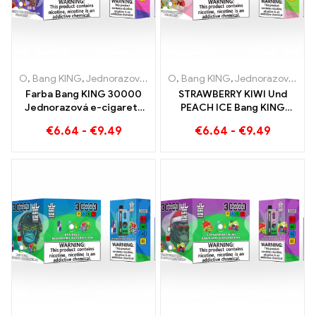
O
,
Bang KING
,
Jednorazové elektronické cigarety Litva
O
,
Bang KING
,
Jednorazové elektronické cigarety Litva
,
Jednorazo
Farba Bang KING 30000
STRAWBERRY KIWI Und
Jednorazová e-cigareta
PEACH ICE Bang KING
potiahnutá Dokonalá zmes
Farba 30000 Jednorazová
€
6.64
-
€
9.49
€
6.64
-
€
9.49
sladkého jahodového
elektronická cigareta
melónu a osviežujúceho
Puffs - Dual Flavour pre
hroznového ľadu
jedinečný zážitok z
vapovania