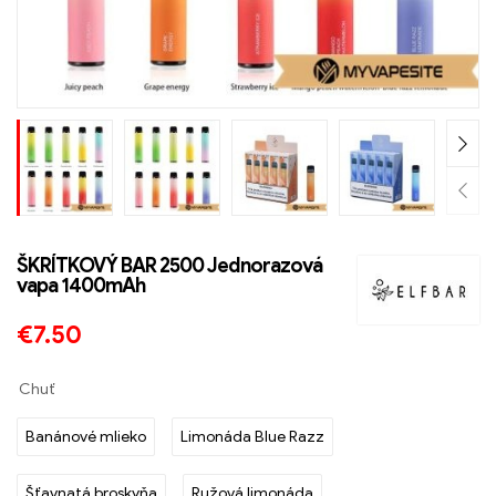
ŠKRÍTKOVÝ BAR 2500 Jednorazová
vapa 1400mAh
€
7.50
Chuť
Banánové mlieko
Limonáda Blue Razz
Šťavnatá broskyňa
Ružová limonáda