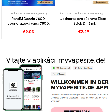
Jednorazové e-cigarety
Aktívne
,
Jednorazová e-cigareta s nikotínom
RandM Dazzle 7500
Jednorazová súprava Eleaf
Jednorazová vapa 7500
iStick D 1,5 ml
Obláčiky
jednorázových e cigariet
€
9.03
€
2.29
veľkoobchodná
Vitajte v aplikácii myvapesite.de!