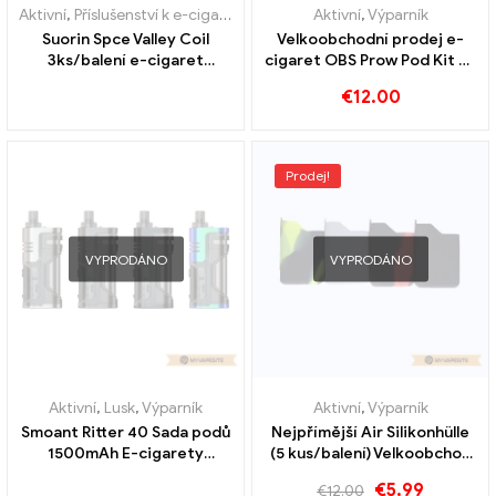
Aktivní
,
Příslušenství k e-cigaretám
,
Výparník
Aktivní
,
Výparník
Suorin Spce Valley Coil
Velkoobchodní prodej e-
3ks/balení e-cigaret
cigaret OBS Prow Pod Kit na
Velkoobchod丨Vlastní
zakázku
€
12.00
Prodej!
VYPRODÁNO
VYPRODÁNO
Aktivní
,
Lusk
,
Výparník
Aktivní
,
Výparník
Smoant Ritter 40 Sada podů
Nejpřímější Air Silikonhülle
1500mAh E-cigarety
(5 kus/balení) Velkoobchod
velkoobchodní na zakázku
e-cigaret丨Zakázkový
€
5.99
€
12.00