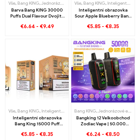
Vše
,
Bang KING
,
Jednorázové e-cigarety Litva
Vše
,
Bang KING
,
Jednorázové e-ci
,
Inteligentní obrazovka Bang King 15000 Puff
Barva Bang KING 30000
Inteligentní obrazovka
Puffs Dual Flavour Dvojitý
Sour Apple Blueberry Bang
požitek s jahodovým kiwi a
King 15000 Puff
€
6.64
-
€
9.49
€
5.85
-
€
8.35
kyselým jablkem a malinou
Nesrovnatelný zážitek z
vapování plný svěžích
chutí
Vše
,
Bang KING
,
Inteligentní obrazovka Bang King 15000 Puff
Bang KING
,
Jednorázové e-cigarety
,
Jedn
Inteligentní obrazovka
Bangking 12 Velkoobchod
Bang King 15000 Puff
Zodiac Vape | 50.000
broskev zmrazení e-
Obláčky
€
5.85
-
€
8.35
€
6.24
-
€
8.50
zigarety