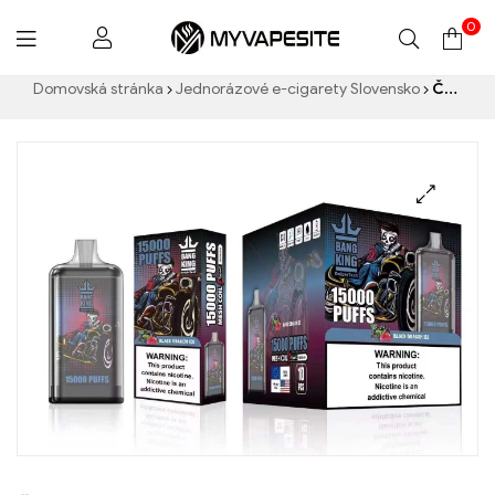
0
Myvapesite.de
Domovská stránka
Jednorázové e-cigarety Slovensko
Černý drak led 15000 Osvěžující doušek ledu a svěžesti BANG KING Digital 15000 PUFFY