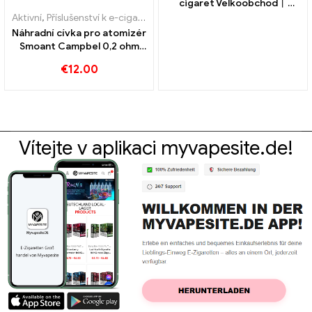
cigaret Velkoobchod丨
Zakázkový
Aktivní
,
Příslušenství k e-cigaretám
,
Výparník
Náhradní cívka pro atomizér
Smoant Campbel 0,2 ohm
5ks/balení velkoobchodní
€
12.00
e-cigareta na zakázku
Vítejte v aplikaci myvapesite.de!