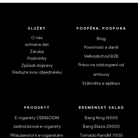
SLUŽBY
PODPĚRA, PODPORA
O nás
Blog
ochrana dat
Povinnosti a daně
Záruka
Velkoobchod B2B
Podmínky
Právo na odstoupení od
Způsob dopravy
Sledujte svou objednávku
smlouvy
Stáhněte si aplikaci
PRODUKTY
BREMENSKÝ SKLAD
E-cigarety OEM&ODM
Bang King 15000
Jednorázové e-cigarety
Bang Blaze 20000
Příslušenství k e-cigaretám
Tornádo RandM 7000