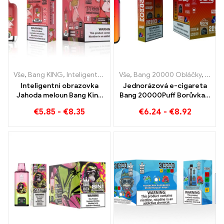
Vše
,
Bang KING
,
Inteligentní obrazovka Bang King 15000 Puff
Vše
,
Bang 20000 Obláčky
,
Bang
,
Jedn
Inteligentní obrazovka
Jednorázová e-cigareta
Jahoda meloun Bang King
Bang 20000Puff Borůvka s
15000 Puff Užijte si
příchutí vodního melounu a
€
5.85
-
€
8.35
€
6.24
-
€
8.92
uvolňující potěšení z
duální síťkou
ovoce