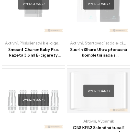
VYPRODÁNO
VYPRODÁNO
Aktivní
,
Příslušenství k e-cigaretám
,
Aktivní
Výparník
,
Startovací sada e-cigaret
Smoant Charon Baby Plus
Suorin iShare Ultra přenosná
kazeta 3,5 ml E-cigarety
kompletní sada s
velkoobchodní prodejna
powerbankou E-cigarety
zakázku
Velkoobchod丨Vlastní
VYPRODÁNO
VYPRODÁNO
Aktivní
,
Výparník
OBS KFB2 Skleněná tuba E