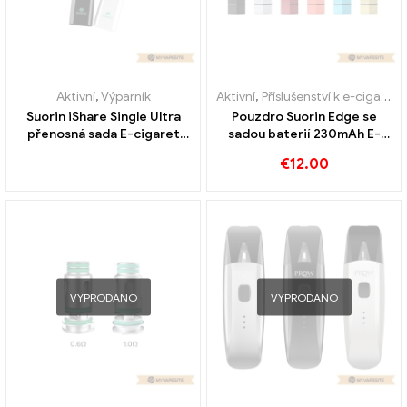
Aktivní
,
Výparník
Aktivní
,
Příslušenství k e-cigaretám
Suorin iShare Single Ultra
Pouzdro Suorin Edge se
přenosná sada E-cigaret
sadou baterií 230mAh E-
Velkoobchodní prodej na
cigarety velkoobchodní na
€
12.00
zakázku
zakázku
VYPRODÁNO
VYPRODÁNO