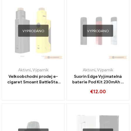
VYPRODÁNO
VYPRODÁNO
Aktivní
,
Výparník
Aktivní
,
Výparník
Velkoobchodní prodej e-
Suorin Edge Vyjímatelná
cigaret Smoant BattleStar
baterie Pod Kit 230mAh &
Nano RDA Kit na zakázku
1.5ml e-cigarety
€
12.00
velkoobchod丨Vlastní