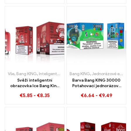
Vše
,
Bang KING
,
Inteligentní obrazovka Bang King 15000 Puff
Bang KING
,
Jednorázové e-cigarety Litva
,
Jed
Svěží inteligentní
Barva Bang KING 30000
obrazovka Ice Bang King
Potahovací jednorázová
15000 Puffs Dokonale
cigareta se dvěma
€
5.85
-
€
8.35
€
6.64
-
€
9.49
vyvážená směs vodního
příchutěmi Red Bull Energy
melounu a máty
Watermelon Bubble Gum
Sweet