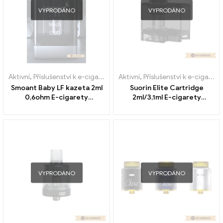
VYPRODÁNO
VYPRODÁNO
Aktivní
,
Příslušenství k e-cigaretám
,
Aktivní
Výparník
,
Příslušenství k e-cigaretám
Smoant Baby LF kazeta 2ml
Suorin Elite Cartridge
0,6ohm E-cigarety
2ml/3,1ml E-cigarety
Velkoobchod丨Vlastní
velkoobchodní prodej na
zakázku
VYPRODÁNO
VYPRODÁNO