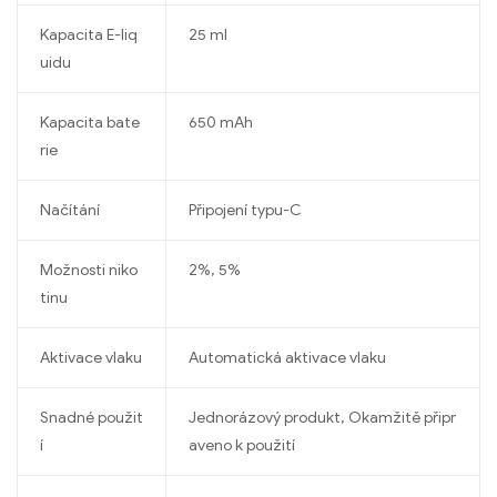
Kapacita E-liq
25 ml
uidu
Kapacita bate
650 mAh
rie
Načítání
Připojení typu-C
Možnosti niko
2%, 5%
tinu
Aktivace vlaku
Automatická aktivace vlaku
Snadné použit
Jednorázový produkt, Okamžitě připr
í
aveno k použití