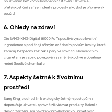
používáním bez komplikovaného nastavení. Uživatelé -
přátelskost činí zařízení ideální pro cesty a kdykoli je připraven k
použití.
6. Ohledy na zdraví
Die BANG KING Digital 15000 Puffs používá vysoce kvalitní
ingredience a podléhají přísným ovládacím prvkům kvality, které
zaručují bezpečný zážitek z páry. Ve srovnání s konvenčními
cigaretami je vaping považován za méně škodlivé a obsahuje
méně škodlivé chemikálie.
7. Aspekty šetrné k životnímu
prostředí
Bang King je odhodlán k ekologicky šetrným postupům a
doporučuje uživateli, správně zlikvidovat produkty. Balení a
design zařízení jsou navrženy pro ekologickou přívětivost.