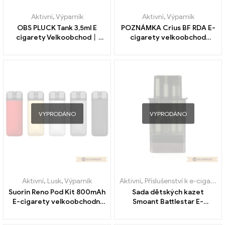
Aktivní
,
Výparník
Aktivní
,
Výparník
OBS PLUCK Tank 3,5ml E
POZNÁMKA Crius BF RDA E-
cigarety Velkoobchod丨
cigarety velkoobchod
Vlastní
Custom
VYPRODÁNO
VYPRODÁNO
Aktivní
,
Lusk
,
Výparník
Aktivní
,
Příslušenství k e-cigaretám
Suorin Reno Pod Kit 800mAh
Sada dětských kazet
E-cigarety velkoobchodní
Smoant Battlestar E-
prodej na zakázku
Zigaretten Großhandel丨
Vlastní