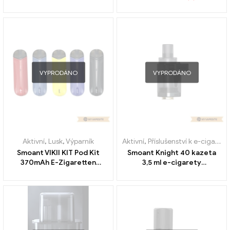
VYPRODÁNO
VYPRODÁNO
Aktivní
,
Lusk
,
Výparník
Aktivní
,
Příslušenství k e-cigaretám
Smoant VIKII KIT Pod Kit
Smoant Knight 40 kazeta
370mAh E-Zigaretten
3,5 ml e-cigarety
Großhandel丨Vlastní
velkoobchod丨Vlastní