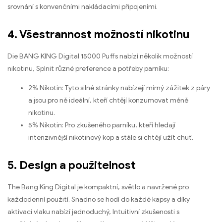
srovnání s konvenčními nakládacími připojeními.
4. Všestrannost možností nikotinu
Die BANG KING Digital 15000 Puffs nabízí několik možností
nikotinu, Splnit různé preference a potřeby parníku:
2% Nikotin: Tyto silné stránky nabízejí mírný zážitek z páry
a jsou pro ně ideální, kteří chtějí konzumovat méně
nikotinu.
5% Nikotin: Pro zkušeného parníku, kteří hledají
intenzivnější nikotinový kop a stále si chtějí užít chuť.
5. Design a použitelnost
The Bang King Digital je kompaktní, světlo a navržené pro
každodenní použití. Snadno se hodí do každé kapsy a díky
aktivaci vlaku nabízí jednoduchý, Intuitivní zkušenosti s