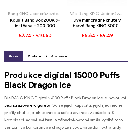
Bang KING
,
Jednorázové e-cigarety
Vše
,
,
Jednorázové e-cigarety Belg
Bang KING
,
Jednorázové e-cigarety Litva
Koupit Bang Box 200K 8-
Dvě mimořádné chutě v
in-1 Vape – 200.000
barvě Bang KING 30000
Obláčky a 10 Příchutě
Puffs E-Zigarette Borůvka
€
7.24
-
€
10.50
€
6.64
-
€
9.49
Malina Smíšené und
Plesnivé ovoce
Popis
Dodatečné informace
Produkce digidal 15000 Puffs
Black Dragon Ice
Die BANG KING Digital 15000 Puffs Black Dragon Ice je inovativní
Jednorázová e-cigareta
, Skrze jejich kapacitu, jejich jedinečné
profily chuti a jejich technická sofistikovanost zapůsobila. S
kombinací ledové svěžesti a záhadné ovocné směsi vyniká toto
zařízení ze konkurence a slibuje zážitek z napadení extra třídy.