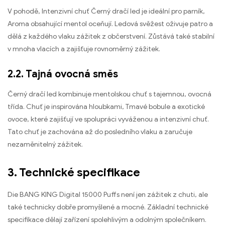
V pohodě, Intenzivní chuť Černý dračí led je ideální pro parník,
Aroma obsahující mentol oceňují. Ledová svěžest oživuje patro a
dělá z každého vlaku zážitek z občerstvení. Zůstává také stabilní
v mnoha vlacích a zajišťuje rovnoměrný zážitek.
2.2. Tajná ovocná směs
Černý dračí led kombinuje mentolskou chuť s tajemnou, ovocná
třída. Chuť je inspirována hloubkami, Tmavé bobule a exotické
ovoce, které zajišťují ve spolupráci vyváženou a intenzivní chuť.
Tato chuť je zachována až do posledního vlaku a zaručuje
nezaměnitelný zážitek.
3. Technické specifikace
Die BANG KING Digital 15000 Puffs není jen zážitek z chuti, ale
také technicky dobře promyšlené a mocné. Základní technické
specifikace dělají zařízení spolehlivým a odolným společníkem.