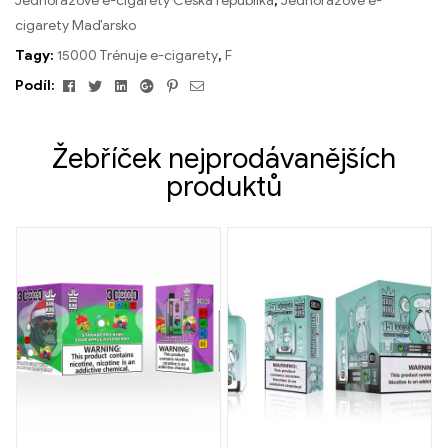
Jednorázové e-cigarety Česká republika
,
Jednorázové e-
cigarety Maďarsko
Tagy:
15000 Trénuje e-cigarety
,
F
Facebook
Cvrlikání
Linkedin
Google+
Pinterest
E-
Podíl:
mailem
Žebříček nejprodávanějších
produktů