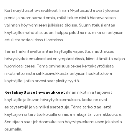
Kertakäyttöiset e-savukkeet ilman N-pitoisuutta ovat yleensä
pieniä ja huomaamattomia, mikä tekee niistä hienovaraisen
valinnan höyryämiseen julkisissa tiloissa. Suunnittelusi antaa
käyttäjille mahdollisuuden, helppo piilottaa ne, mikä on erityisen
edullista sosiaalisissa tilanteissa.
Tämä harkintavalta antaa käyttäjille vapautta, nauttiaksesi
höyrystyskokemuksestasi eri ympäristöissä, kiinnittämättä paljon
huomiota itseesi. Tämä ominaisuus tekee kertakäyttöisistä
nikotiinittomista sähkösavukkeista erityisen houkuttelevia
käyttäjille, jotka arvostavat yksityisyyttä.
Kertakäyttöiset e-savukkeet
ilman nikotiinia tarjoavat
käyttäjille jatkuvan höyrytyskokemuksen, koska ne ovat
esitäytettyjä ja valmiiksi asetettuja. Tämä tarkoittaa, että
käyttäjien ei tarvitse kokeilla erilaisia ​​makuja tai voimakkuuksia.
Sen sijaan saat johdonmukaisen höyrytyskokemuksen jokaisella
osumalla.