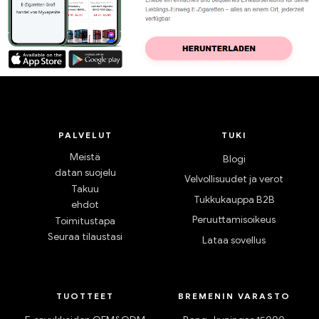
PALVELUT
TUKI
Meistä
Blogi
datan suojelu
Velvollisuudet ja verot
Takuu
Tukkukauppa B2B
ehdot
Peruuttamisoikeus
Toimitustapa
Seuraa tilaustasi
Lataa sovellus
TUOTTEET
BREMENIN VARASTO