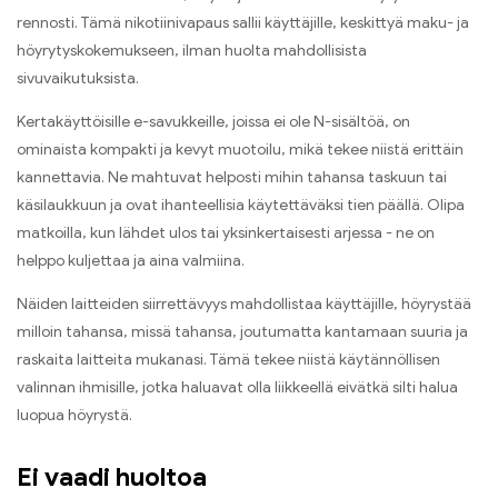
rennosti. Tämä nikotiinivapaus sallii käyttäjille, keskittyä maku- ja
höyrytyskokemukseen, ilman huolta mahdollisista
sivuvaikutuksista.
Kertakäyttöisille e-savukkeille, joissa ei ole N-sisältöä, on
ominaista kompakti ja kevyt muotoilu, mikä tekee niistä erittäin
kannettavia. Ne mahtuvat helposti mihin tahansa taskuun tai
käsilaukkuun ja ovat ihanteellisia käytettäväksi tien päällä. Olipa
matkoilla, kun lähdet ulos tai yksinkertaisesti arjessa - ne on
helppo kuljettaa ja aina valmiina.
Näiden laitteiden siirrettävyys mahdollistaa käyttäjille, höyrystää
milloin tahansa, missä tahansa, joutumatta kantamaan suuria ja
raskaita laitteita mukanasi. Tämä tekee niistä käytännöllisen
valinnan ihmisille, jotka haluavat olla liikkeellä eivätkä silti halua
luopua höyrystä.
Ei vaadi huoltoa