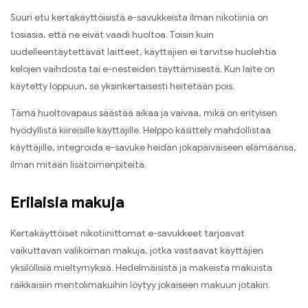
Suuri etu kertakäyttöisistä e-savukkeista ilman nikotiinia on
tosiasia, että ne eivät vaadi huoltoa. Toisin kuin
uudelleentäytettävät laitteet, käyttäjien ei tarvitse huolehtia
kelojen vaihdosta tai e-nesteiden täyttämisestä. Kun laite on
käytetty loppuun, se yksinkertaisesti heitetään pois.
Tämä huoltovapaus säästää aikaa ja vaivaa, mikä on erityisen
hyödyllistä kiireisille käyttäjille. Helppo käsittely mahdollistaa
käyttäjille, integroida e-savuke heidän jokapäiväiseen elämäänsä,
ilman mitään lisätoimenpiteitä.
Erilaisia ​​makuja
Kertakäyttöiset nikotiinittomat e-savukkeet tarjoavat
vaikuttavan valikoiman makuja, jotka vastaavat käyttäjien
yksilöllisiä mieltymyksiä. Hedelmäisistä ja makeista makuista
raikkaisiin mentolimakuihin löytyy jokaiseen makuun jotakin.