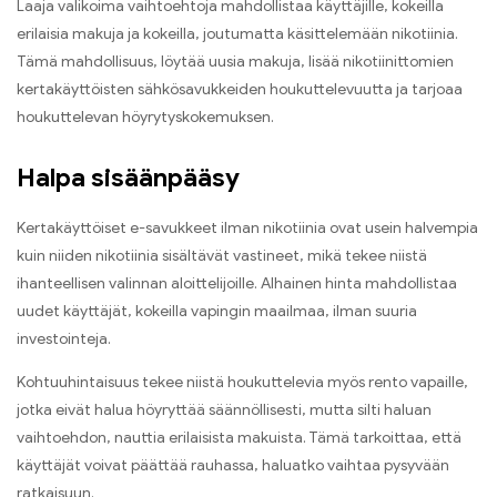
Laaja valikoima vaihtoehtoja mahdollistaa käyttäjille, kokeilla
erilaisia ​​makuja ja kokeilla, joutumatta käsittelemään nikotiinia.
Tämä mahdollisuus, löytää uusia makuja, lisää nikotiinittomien
kertakäyttöisten sähkösavukkeiden houkuttelevuutta ja tarjoaa
houkuttelevan höyrytyskokemuksen.
Halpa sisäänpääsy
Kertakäyttöiset e-savukkeet ilman nikotiinia ovat usein halvempia
kuin niiden nikotiinia sisältävät vastineet, mikä tekee niistä
ihanteellisen valinnan aloittelijoille. Alhainen hinta mahdollistaa
uudet käyttäjät, kokeilla vapingin maailmaa, ilman suuria
investointeja.
Kohtuuhintaisuus tekee niistä houkuttelevia myös rento vapaille,
jotka eivät halua höyryttää säännöllisesti, mutta silti haluan
vaihtoehdon, nauttia erilaisista makuista. Tämä tarkoittaa, että
käyttäjät voivat päättää rauhassa, haluatko vaihtaa pysyvään
ratkaisuun.