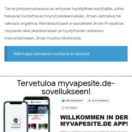
Tämä johdonmukaisuus on erityisen hyödyllinen käyttäjille, jotka
haluavat luotettavan höyrytyskokemuksen, ilman vaihtelua tai
teknisiä ongelmia. Kertakäyttöiset e-savukkeet ilman N-sisältöä
tarjoavat siksi yksinkertaisen ja tyydyttävän ratkaisun
höyrystämiseen, ilman huolta nikotiinista.
Valintojasi vastaavia tuotteita ei löytynyt.
Tervetuloa myvapesite.de-
sovellukseen!