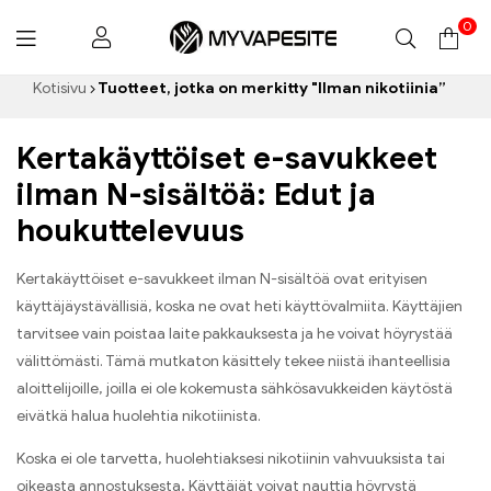
0
Myvapesite.de
Kotisivu
Tuotteet, jotka on merkitty "Ilman nikotiinia”
Kertakäyttöiset e-savukkeet
ilman N-sisältöä: Edut ja
houkuttelevuus
Kertakäyttöiset e-savukkeet ilman N-sisältöä ovat erityisen
käyttäjäystävällisiä, koska ne ovat heti käyttövalmiita. Käyttäjien
tarvitsee vain poistaa laite pakkauksesta ja he voivat höyrystää
välittömästi. Tämä mutkaton käsittely tekee niistä ihanteellisia
aloittelijoille, joilla ei ole kokemusta sähkösavukkeiden käytöstä
eivätkä halua huolehtia nikotiinista.
Koska ei ole tarvetta, huolehtiaksesi nikotiinin vahvuuksista tai
oikeasta annostuksesta, Käyttäjät voivat nauttia höyrystä