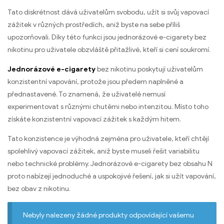
Tato diskrétnost dává uživatelům svobodu, užít si svůj vapovací
zážitek v různých prostředích, aniž byste na sebe příliš
upozorňovali. Díky této funkci jsou jednorázové e-cigarety bez
nikotinu pro uživatele obzvláště přitažlivé, kteří si cení soukromí.
Jednorázové e-cigarety
bez nikotinu poskytují uživatelům
konzistentní vapování, protože jsou předem naplněné a
přednastavené. To znamená, že uživatelé nemusí
experimentovat s různými chutěmi nebo intenzitou. Místo toho
získáte konzistentní vapovací zážitek s každým hitem.
Tato konzistence je výhodná zejména pro uživatele, kteří chtějí
spolehlivý vapovací zážitek, aniž byste museli řešit variabilitu
nebo technické problémy. Jednorázové e-cigarety bez obsahu N
proto nabízejí jednoduché a uspokojivé řešení, jak si užít vapování,
bez obav z nikotinu.
Nebyly nalezeny žádné produkty odpovídající vašemu