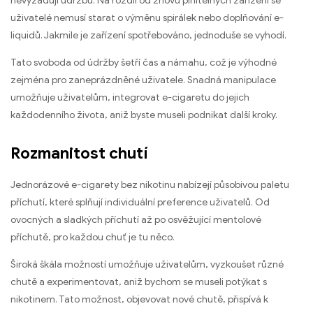
nevyžadují údržbu. Na rozdíl od znovu plnitelných zařízení se
uživatelé nemusí starat o výměnu spirálek nebo doplňování e-
liquidů. Jakmile je zařízení spotřebováno, jednoduše se vyhodí.
Tato svoboda od údržby šetří čas a námahu, což je výhodné
zejména pro zaneprázdněné uživatele. Snadná manipulace
umožňuje uživatelům, integrovat e-cigaretu do jejich
každodenního života, aniž byste museli podnikat další kroky.
Rozmanitost chutí
Jednorázové e-cigarety bez nikotinu nabízejí působivou paletu
příchutí, které splňují individuální preference uživatelů. Od
ovocných a sladkých příchutí až po osvěžující mentolové
příchutě, pro každou chuť je tu něco.
Široká škála možností umožňuje uživatelům, vyzkoušet různé
chutě a experimentovat, aniž bychom se museli potýkat s
nikotinem. Tato možnost, objevovat nové chutě, přispívá k