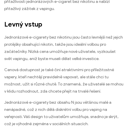
přitažlivosti jednorázových e-cigaret bez nikotinu a nabízí
přitažlivý zážitek z vapingu.
Levný vstup
Jednorázové e-cigarety bez nikotinu jsou často levnější než jejich
protějšky obsahující nikotin, takže jsou ideální volbou pro
začátečníky. Nízká cena umožňuje nové uživatele, vyzkoušet
svět vapingu, aniž byste museli dělat velké investice.
Cenová dostupnost je také činí atraktivními pro příležitostné
vapery, kteří nechtějí pravidelně vapovat, ale stále chci tu
možnost, užít si různé chutě. To znamená, že uživatelé se mohou
v klidu rozhodnout, zda chcete přejít na trvalé řešení.
Jednorázové e-cigarety bez obsahu N jsou většinou malé a
nenápadné, což z nich dělá diskrétní volbu pro vaping na
veřejnosti. Váš design to uživatelům umožňuje, snadno je skrýt,
což je výhodné zejména v sociálních situacích.