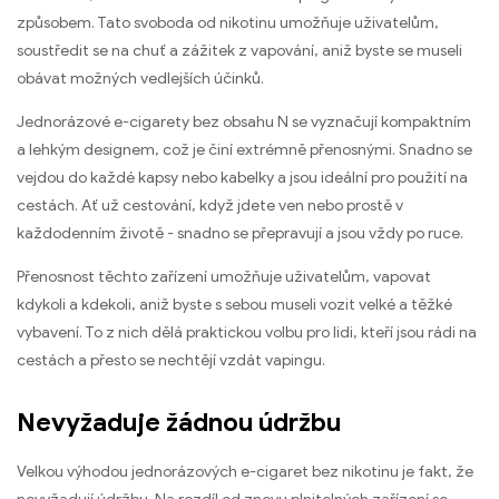
způsobem. Tato svoboda od nikotinu umožňuje uživatelům,
soustředit se na chuť a zážitek z vapování, aniž byste se museli
obávat možných vedlejších účinků.
Jednorázové e-cigarety bez obsahu N se vyznačují kompaktním
a lehkým designem, což je činí extrémně přenosnými. Snadno se
vejdou do každé kapsy nebo kabelky a jsou ideální pro použití na
cestách. Ať už cestování, když jdete ven nebo prostě v
každodenním životě - snadno se přepravují a jsou vždy po ruce.
Přenosnost těchto zařízení umožňuje uživatelům, vapovat
kdykoli a kdekoli, aniž byste s sebou museli vozit velké a těžké
vybavení. To z nich dělá praktickou volbu pro lidi, kteří jsou rádi na
cestách a přesto se nechtějí vzdát vapingu.
Nevyžaduje žádnou údržbu
Velkou výhodou jednorázových e-cigaret bez nikotinu je fakt, že