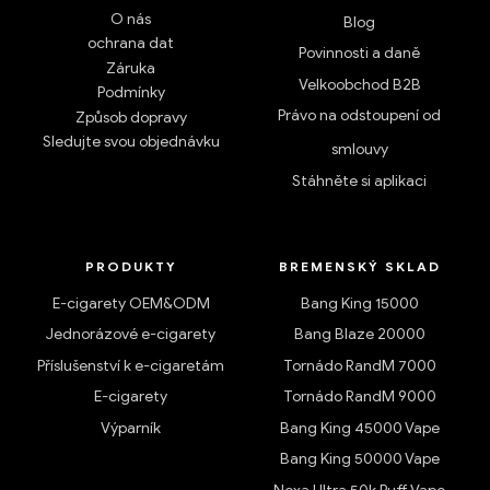
O nás
Blog
ochrana dat
Povinnosti a daně
Záruka
Velkoobchod B2B
Podmínky
Právo na odstoupení od
Způsob dopravy
Sledujte svou objednávku
smlouvy
Stáhněte si aplikaci
PRODUKTY
BREMENSKÝ SKLAD
E-cigarety OEM&ODM
Bang King 15000
Jednorázové e-cigarety
Bang Blaze 20000
Příslušenství k e-cigaretám
Tornádo RandM 7000
E-cigarety
Tornádo RandM 9000
Výparník
Bang King 45000 Vape
Bang King 50000 Vape