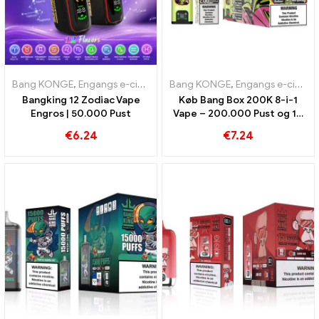
Bang KONGE
,
Engangs e-cigaretter
Bang KONGE
,
Engangs e-cigaretter Belgien
,
Engangs e-cigaretter
,
Bangking 12 Zodiac Vape
Køb Bang Box 200K 8-i-1
Engros | 50.000 Pust
Vape – 200.000 Pust og 10
Smag
€
6.24
€
7.24