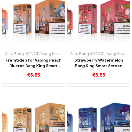
Alle
,
Bang KONGE
,
Bang King Smart skærm 15000 Puff
Alle
,
Bang KONGE
,
Bang King Smart skærm 15000 Puff
,
Engangs e-c
Fremtiden for Vaping Peach
Strawberry Watermelon
Blueraz Bang King Smart
Bang King Smart Screen
Screen 15000 Puff
15000 Puff Nyd den
€
5.85
€
5.85
afslappende fornøjelse af
frugter