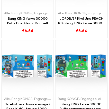
Alle
,
Bang KONGE
,
Engangs e-cigaretter Litauen
Alle
,
Bang KONGE
,
Engangs e-cigar
,
Engangs e-cigaretter Litauen
Bang KING farve 30000
JORDBÆR KIwI Und PEACH
Puffs Dual Flavor Dobbelt
ICE Bang KING Farve 30000
nydelse med Strawberry
Puffs Disposable E-
€
6.64
€
6.64
Kiwi og Sour Apple
Cigarette - Dual Flavor for
Raspberry
en unik vapingoplevelse
Alle
,
Bang KONGE
,
Engangs e-cigaretter Litauen
Bang KONGE
,
,
Engangs e-cigaretter Litauen
Engangs e-cigar
To ekstraordinære smage i
Bang KING farve 30000
Bang KING-farven 30000
Puffs engangscigaret med