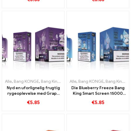
oplevelse fuld af friske
15000 Puff
smage
Alle
,
Bang KONGE
,
Bang King Smart skærm 15000 Puff
Alle
,
Bang KONGE
,
Bang King Smart skærm 15000 Puff
,
Engangs e-c
Nyd en uforlignelig frugtig
Die Blueberry Freeze Bang
rygeoplevelse med Grape
King Smart Screen 15000
Jelly Bang King Smart
Puff tilbyder en lækker
€
5.85
€
5.85
Screen 15000 Puff