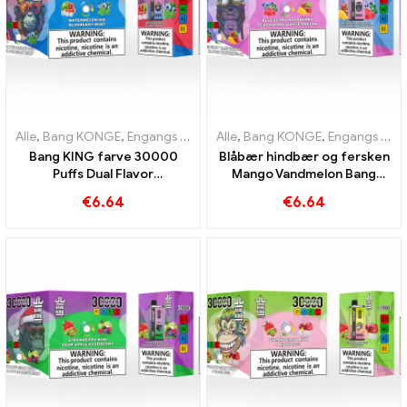
Alle
,
Bang KONGE
,
Engangs e-cigaretter Litauen
Alle
,
Bang KONGE
,
Engangs e-cigar
,
Engangs e-cigaretter Litauen
Bang KING farve 30000
Blåbær hindbær og fersken
Puffs Dual Flavor
Mango Vandmelon Bang
engangsenhed Den
KING farve 30000 Puffs
€
6.64
€
6.64
perfekte kombination af
ENGANGS E-CIGARETER
blåbær hindbær og fersken
Dual Flavor engangsenhed
Mango vandmelon
Den perfekte kombination