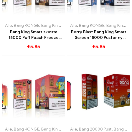
Alle
,
Bang KONGE
,
Bang King Smart skærm 15000 Puff
Alle
,
Bang KONGE
,
Bang King Smart skærm 15000 Puff
,
Engangs e-c
Bang King Smart skærm
Berry Blast Bang King Smart
15000 Puff Peach Freeze
Screen 15000 Puster ny
engangs E-cigaretter
generation af engangs e-
€
5.85
€
5.85
cigaret
Alle
,
Bang KONGE
,
Bang King Smart skærm 15000 Puff
Alle
,
Bang 20000 Pust
,
Engangs e-c
,
Bang KONGE