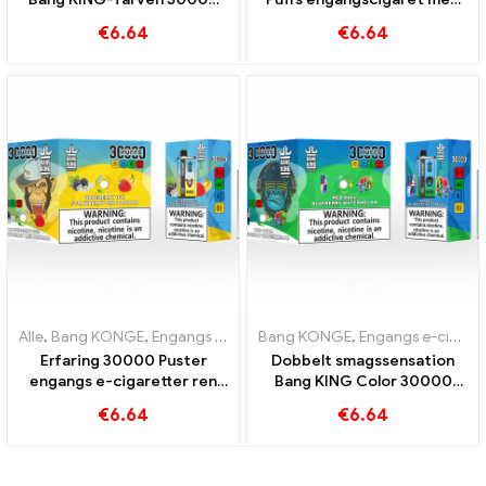
Puffs E-Zigarette Blåbær
to smagsvarianter Red Bull
€
6.64
€
6.64
Hindbær blandet og
Energy Watermelon Bubble
muggen frugt
Gum Sweet
Alle
,
Bang KONGE
,
Engangs e-cigaretter Litauen
Bang KONGE
,
,
Engangs e-cigaretter
Engangs e-cigar
Erfaring 30000 Puster
Dobbelt smagssensation
engangs e-cigaretter ren
Bang KING Color 30000
nydelse Blueberry Ice
Puffs Red Bull og Blueberry
€
6.64
€
6.64
møder Strawberry Banana in
Watermelon 30000 Puffs
the Bang KING Color
engangs e-cigaret