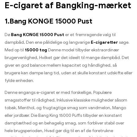
E-cigaret af Bangking-mærket
1.Bang KONGE 15000 Pust
Dø
Bang KONGE 15000 Pust
er et fremragende valg til
dampbåd, Den ene pålidelige og langvarige
E-cigaretter
søge.
Med op til
15000 tog
Denne model tilbyder ekstraordinær
brugervenlighed, Hvilket gør det ideelt til mange dampbåd. Det
giver en god balance mellem kapacitet og håndlighed, så
brugere kan dampe lang tid, uden at skulle konstant udskifte eller
fylde enheden.
Denne engangs e-cigaret er med forskellige, Populære
smagsstoffer til rådighed, Inklusive klassiske muligheder såsom
tobak, Menthol, og frugtagtige smag som vandmelon, Mango
eller jordbær. Die Bang King 15000 Puffs tilbyder en konstant
damptæthed og en behagelig smag, som forbliver stabil over
hele brugsperioden, Hvad gør dig til en af ​​de foretrukne