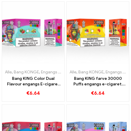
Alle
,
Bang KONGE
,
Engangs e-cigaretter Litauen
Alle
,
Bang KONGE
,
Engangs e-cigar
,
Engangs e-cigaretter Litauen
Bang KING Color Dual
Bang KING farve 30000
Flavour engangs E-cigaret
Puffs engangs e-cigaret.
30000 Træner fuld af smag
Den perfekte kombination
€
6.64
€
6.64
med Strawberry
af kølig vandmelon-is og
Watermelon og Kiwi Passion
tropisk jordbærmango
Fruit Guava