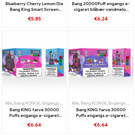
Blueberry Cherry Lemon Die
Bang 20000Puff engangs e-
Bang King Smart Screen
cigaret blåbær vandmelon
15000 Puffs En oversigt
smag og dobbelt mesh
€
5.85
€
6.24
over en innovativ e-cigaret
til engangsbrug
Alle
,
Bang KONGE
,
Engangs e-cigaretter Litauen
Alle
,
Bang KONGE
,
Engangs e-cigar
,
Engangs e-cigaretter Litauen
Bang KING farve 30000
Bang KING farve 30000
Puffs engangs e-cigaret
Puffs engangs e-cigaret
Nydelse af høj kvalitet med
Den perfekte blanding af
€
6.64
€
6.64
smagene Blueberry Ice og
sød jordbærvandmelon og
Black Dragon Ice
forfriskende drueis