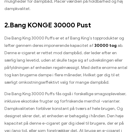
muligheder for dampbåd, Placer værdien på holdbarhed og høj
dampkvalitet.
2.Bang KONGE 30000 Pust
Die Bang King 30000 Puffs er et af Bang King's topprodukter og
løfter gennem deres imponerende kapacitet af
30000 tog
ab.
Denne e-cigaret er rettet mod dampbåd, der leder efter en
særlig lang levetid, uden at skulle tage sig af udvekslingen eller
påfyldningen af ​​enheden regelmæssigt. Med dette enorme antal
tog kan brugerne dampe i flere måneder, Hvilket gør dig til et
særligt omkostningseffektivt valg for mange dampbåd.
Die Bang King 30000 Puffs fås også i forskellige smagsoplevelser,
inklusive eksotiske frugter og forfriskende menthol -varianter.
Dampkvaliteten forbliver konstant på tværs af hele brugen, Og
designet sikrer det, at enheden er behagelig i hånden. Den høje
kapacitet på denne e-cigaret gør dig ideel til brugere, der er på
vej i lang tid, eller som foretrækker det, At bruge en e-cigaret i