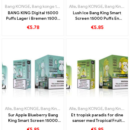
Bang KONGE
,
Bang konge 15000 Pust
Alle
,
,
Engangs e-cigaret med niko
Bang KONGE
,
Bang King Smart skærm 15000 Puff
BANG KING Digital 15000
Lush Ice Bang King Smart
Puffs Lager i Bremen 15000
Screen 15000 Puffs En
Togløs glæde
perfekt afbalanceret
€
5.78
€
5.85
blanding af vandmelon og
mynte
Alle
,
Bang KONGE
,
Bang King Smart skærm 15000 Puff
Alle
,
Bang KONGE
,
Bang King Smart skærm 15000 Puff
,
Engangs e-c
Sur Apple Blueberry Bang
Et tropisk paradis for dine
King Smart Screen 15000
sanser med Tropical Fruit
Puff En uforlignelig vaping-
Bang King Smart Screen
€
5.85
€
5.85