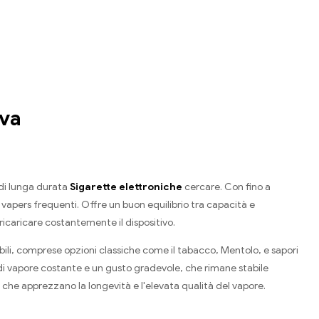
iva
 di lunga durata
Sigarette elettroniche
cercare. Con fino a
vapers frequenti. Offre un buon equilibrio tra capacità e
ricaricare costantemente il dispositivo.
ibili, comprese opzioni classiche come il tabacco, Mentolo, e sapori
di vapore costante e un gusto gradevole, che rimane stabile
s, che apprezzano la longevità e l'elevata qualità del vapore.