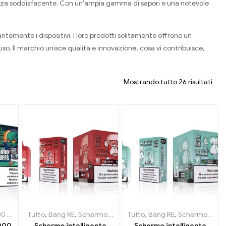
ienza soddisfacente. Con un'ampia gamma di sapori e una notevole
ntemente i dispositivi. I loro prodotti solitamente offrono un
uso. Il marchio unisce qualità e innovazione, cosa vi contribuisce,
Mostrando tutto 26 risultati
o
ffi
 elettroniche usa e getta Belgio
,
Sigarette elettroniche usa e getta Danimarca
,
Tutto
Sigaretta elettronica usa e getta con nicotina
,
Bang RE
,
Schermo intelligente Bang King 15000 Soffio
,
Sigarette elettroniche usa e getta D
Tutto
,
Bang RE
,
,
Sigarette elet
Schermo intelligente Bang King 15000 Soffio
,
5000
Schermo intelligente
Schermo intelligente