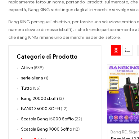
rapidamente fatto un nome, portando i prodotti sul mercato, che 
capacità, Bang KING si distingue dagli altri marchi e si rivolge sia a
Bang KING persegue l'obiettivo, per fornire una soluzione pratica e
numero elevato di mosse (sbuffi), il che li rende particolarmente att
che Bang KING rimane uno dei marchi leader del settore.
Categorie di Prodotto
Attivo
(539)
serie aliena
(1)
Tutto
(55)
Bang 20000 sbuffi
(3)
BANG 36000 SOFFI
(12)
Scatola Bang 15000 Soffio
(22)
Scatola Bang 9000 Soffio
(12)
Bang RE
,
Sigarette e
Bangking 12 