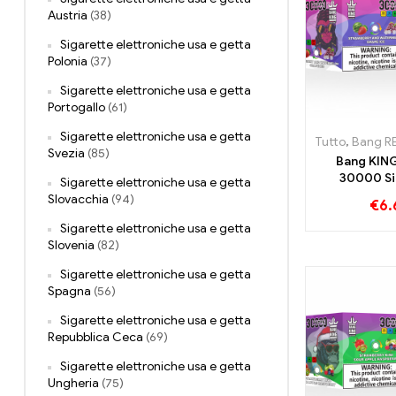
Austria
(38)
Sigarette elettroniche usa e getta
Polonia
(37)
Sigarette elettroniche usa e getta
Portogallo
(61)
Sigarette elettroniche usa e getta
Tutto
,
Bang R
Svezia
(85)
Bang KIN
30000 Si
Sigarette elettroniche usa e getta
elettronica us
Slovacchia
(94)
€
6.
mix perfetto 
anguria alla 
Sigarette elettroniche usa e getta
rinfrescant
Slovenia
(82)
d'u
Sigarette elettroniche usa e getta
Spagna
(56)
Sigarette elettroniche usa e getta
Repubblica Ceca
(69)
Sigarette elettroniche usa e getta
Ungheria
(75)