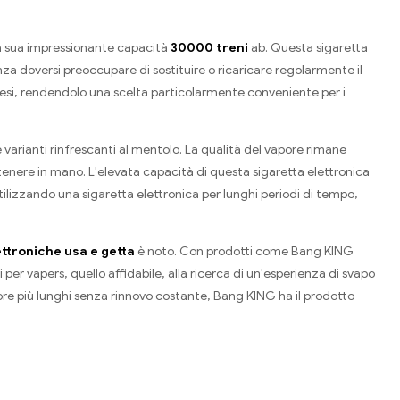
la sua impressionante capacità
30000 treni
ab. Questa sigaretta
za doversi preoccupare di sostituire o ricaricare regolarmente il
esi, rendendolo una scelta particolarmente conveniente per i
e varianti rinfrescanti al mentolo. La qualità del vapore rimane
a tenere in mano. L'elevata capacità di questa sigaretta elettronica
tilizzando una sigaretta elettronica per lunghi periodi di tempo,
ettroniche usa e getta
è noto. Con prodotti come Bang KING
i per vapers, quello affidabile, alla ricerca di un'esperienza di svapo
apore più lunghi senza rinnovo costante, Bang KING ha il prodotto