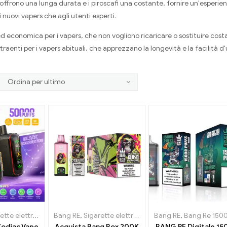
offrono una lunga durata e i piroscafi una costante, fornire un'esper
i nuovi vapers che agli utenti esperti.
d economica per i vapers, che non vogliono ricaricare o sostituire costa
raenti per i vapers abituali, che apprezzano la longevità e la facilità d'
lettroniche usa e getta
Bang RE
,
Sigarette elettroniche usa e getta
,
Sigarette elettroniche usa e getta Belgi
Bang RE
,
Bang Re 15000 sbu
,
Sigarette
Zodiac Vape
Acquista Bang Box 200K
BANG RE Digitale 1