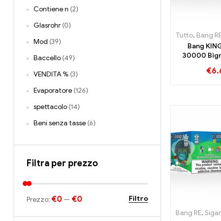
Contiene n
(2)
Glasrohr
(0)
Tutto
,
Bang R
Mod
(39)
Bang KIN
30000 Big
Baccello
(49)
Gusto 
€
6.
VENDITA %
(3)
godimento c
Kiwi e Lam
Evaporatore
(126)
Aci
spettacolo
(14)
Beni senza tasse
(6)
Filtra per prezzo
€0
€0
Filtro
Prezzo:
—
Bang RE
,
Sigarette e