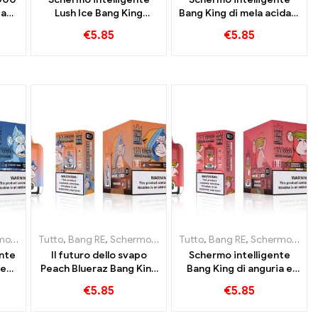
 a
Lush Ice Bang King
Bang King di mela acida e
15000 Bignè Una miscela
mirtillo 15000 Puff
€
5.85
€
5.85
za
perfettamente
Un'esperienza di svapo
bilanciata di anguria e
incomparabile piena di
menta
sapori freschi
usa e getta Lituania
15000 Soffio
,
Sigarette elettroniche usa e getta Lituania
Tutto
,
Bang RE
,
Sigarette elettroniche usa e getta Lussemburgo
,
Schermo intelligente Bang King 15000 Soffio
,
Sigarette elettroniche usa e ge
Tutto
,
Bang RE
,
Sigarette elettron
,
Schermo intelligente Bang King 15000 Soffio
,
,
ente
Il futuro dello svapo
Schermo intelligente
ze
Peach Blueraz Bang King
Bang King di anguria e
ff
Smart Screen 15000
fragola 15000 Puff
€
5.85
€
5.85
o
Soffio
Godetevi il piacere
rilassante della frutta