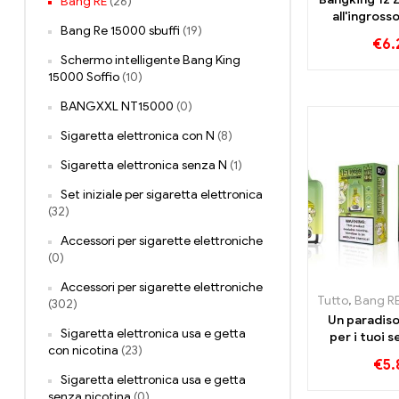
Bang RE
(26)
all'ingross
Bang Re 15000 sbuffi
(19)
sbuf
€
6.
Schermo intelligente Bang King
15000 Soffio
(10)
BANGXXL NT15000
(0)
Sigaretta elettronica con N
(8)
Sigaretta elettronica senza N
(1)
Set iniziale per sigaretta elettronica
(32)
Accessori per sigarette elettroniche
(0)
Accessori per sigarette elettroniche
Tutto
,
Bang R
(302)
Un paradiso
Sigaretta elettronica usa e getta
per i tuoi s
con nicotina
(23)
Smart Scree
€
5.
Fruit Bang 
Sigaretta elettronica usa e getta
Soff
senza nicotina
(0)