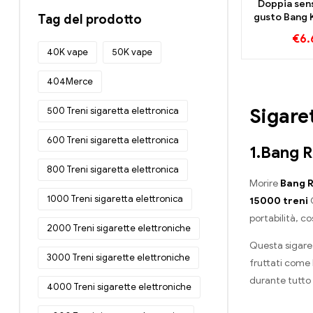
Doppia sen
gusto Bang 
Tag del prodotto
30000 Bignè
€
6.
Mirtilli Ang
40K vape
50K vape
Sigaretta ele
e ge
404Merce
Sigare
500 Treni sigaretta elettronica
600 Treni sigaretta elettronica
1.Bang R
800 Treni sigaretta elettronica
Morire
Bang R
1000 Treni sigaretta elettronica
15000 treni
Q
portabilità, c
2000 Treni sigarette elettroniche
Questa sigaret
3000 Treni sigarette elettroniche
fruttati come 
durante tutto 
4000 Treni sigarette elettroniche