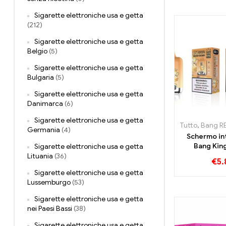
Sigarette elettroniche usa e getta
(212)
Sigarette elettroniche usa e getta
Belgio
(5)
Sigarette elettroniche usa e getta
Bulgaria
(5)
Sigarette elettroniche usa e getta
Danimarca
(6)
Sigarette elettroniche usa e getta
Tutto
,
Bang R
Germania
(4)
Schermo in
Bang Kin
Sigarette elettroniche usa e getta
Sigarette el
Lituania
(36)
€
5.
usa e getta 
Sigarette elettroniche usa e getta
Fre
Lussemburgo
(53)
Sigarette elettroniche usa e getta
nei Paesi Bassi
(38)
Sigarette elettroniche usa e getta