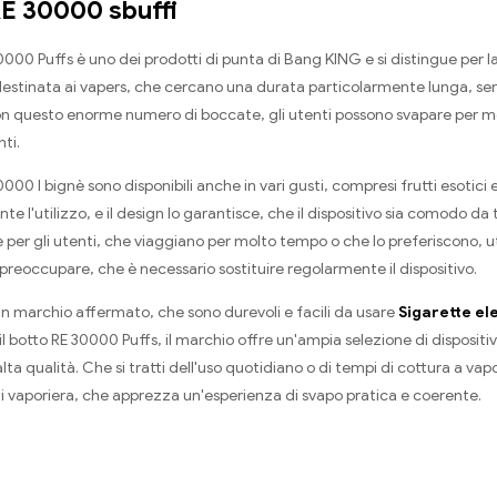
RE 30000 sbuffi
000 Puffs è uno dei prodotti di punta di Bang KING e si distingue per 
destinata ai vapers, che cercano una durata particolarmente lunga, sen
Con questo enorme numero di boccate, gli utenti possono svapare per m
ti.
000 I bignè sono disponibili anche in vari gusti, compresi frutti esotici 
te l'utilizzo, e il design lo garantisce, che il dispositivo sia comodo d
e per gli utenti, che viaggiano per molto tempo o che lo preferiscono, u
preoccupare, che è necessario sostituire regolarmente il dispositivo.
n marchio affermato, che sono durevoli e facili da usare
Sigarette el
 il botto RE 30000 Puffs, il marchio offre un'ampia selezione di dispositiv
alta qualità. Che si tratti dell'uso quotidiano o di tempi di cottura a v
i vaporiera, che apprezza un'esperienza di svapo pratica e coerente.