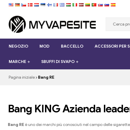
Myvapesite.de
NEGOZIO
MOD
BACCELLO
ACCESSORI PER 
Ordina
le
MARCHE
SBUFFI DI SVAPO
sigarette
elettroniche
a
Pagina iniziale
Bang RE
buon
mercato
online
su
Bang KING Azienda leader 
myvapesite.de
Bang RE
è uno dei marchi più conosciuti nel campo delle sigarette el