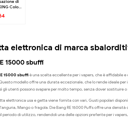
sazione di
KING Color
 Red Bull e
64
uria 30000
ttronica usa
tta
tta elettronica di marca sbalordit
E 15000 sbuffi
E 15000 sbuffi
è una scelta eccellente per i vapers, che è affidabile e
uesto modello offre una durata eccezionale, che lo rende ideale per i 
osì gli utenti possono svapare per molto tempo, senza dover sostituire o 
ta elettronica usa e getta viene fornita con vari, Gusti popolari dispon
l'anguria, Mango o fragola. Die Bang RE 15000 Puffs offre una densità 
il periodo di utilizzo, rendendoli una delle opzioni preferite per i vaper