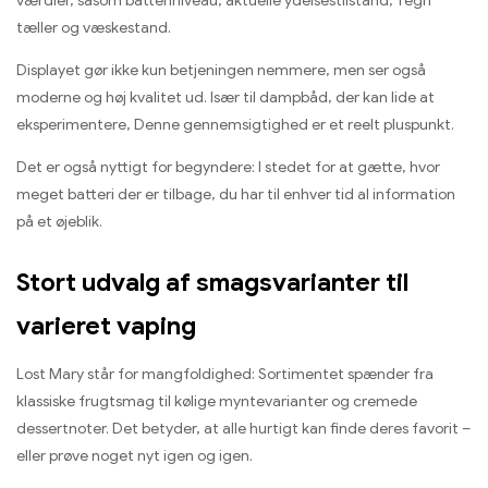
værdier, såsom batteriniveau, aktuelle ydelsestilstand, Tegn
tæller og væskestand.
Displayet gør ikke kun betjeningen nemmere, men ser også
moderne og høj kvalitet ud. Især til dampbåd, der kan lide at
eksperimentere, Denne gennemsigtighed er et reelt pluspunkt.
Det er også nyttigt for begyndere: I stedet for at gætte, hvor
meget batteri der er tilbage, du har til enhver tid al information
på et øjeblik.
Stort udvalg af smagsvarianter til
varieret vaping
Lost Mary står for mangfoldighed: Sortimentet spænder fra
klassiske frugtsmag til kølige myntevarianter og cremede
dessertnoter. Det betyder, at alle hurtigt kan finde deres favorit –
eller prøve noget nyt igen og igen.