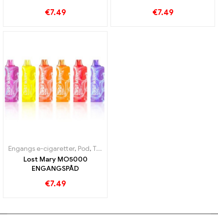
€
7.49
€
7.49
Engangs e-cigaretter
,
Pod
,
Toldfri varer
Lost Mary MO5000
ENGANGSPÅD
€
7.49