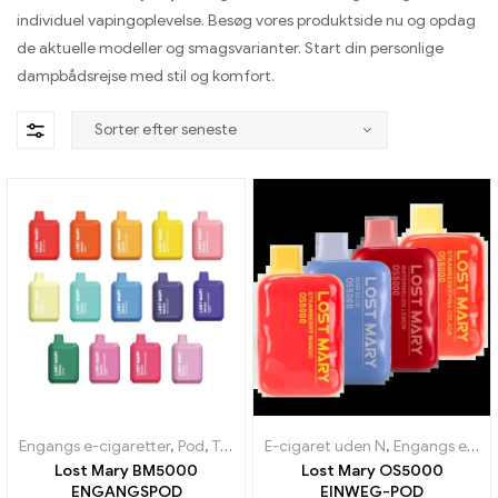
individuel vapingoplevelse. Besøg vores produktside nu og opdag
de aktuelle modeller og smagsvarianter. Start din personlige
dampbådsrejse med stil og komfort.
Engangs e-cigaretter
,
Pod
,
Toldfri varer
E-cigaret uden N
,
Engangs e-cigaretter
Lost Mary BM5000
Lost Mary OS5000
ENGANGSPOD
EINWEG-POD