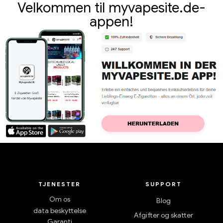
Velkommen til myvapesite.de-
appen!
TJENESTER
SUPPORT
Om os
Blog
data beskyttelse
Afgifter og skatter
Garanti