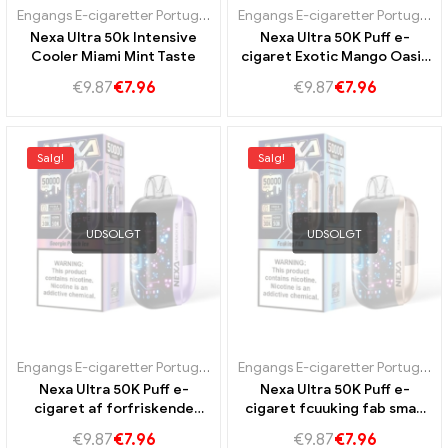
Engangs E-cigaretter Portugal
,
Engangs e-cigaretter Sverige
,
Engan
Engangs E-cigaretter Portugal
,
E
Nexa Ultra 50k Intensive
Nexa Ultra 50K Puff e-
Cooler Miami Mint Taste
cigaret Exotic Mango Oasis
Taste
€
9.87
€
7.96
€
9.87
€
7.96
Salg!
Salg!
UDSOLGT
UDSOLGT
Engangs E-cigaretter Portugal
,
Engangs e-cigaretter Sverige
,
Engan
Engangs E-cigaretter Portugal
,
E
Nexa Ultra 50K Puff e-
Nexa Ultra 50K Puff e-
cigaret af forfriskende
cigaret fcuuking fab smag
Georgia Peach Ice Taste
til langvarig vaping
€
9.87
€
7.96
€
9.87
€
7.96