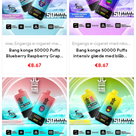
vise
,
Engangs e-cigaret med nikotin
,
Engangs e-cigaretter
,
Engangs
Engangs e-cigaret med nikotin
,
Bang konge 50000 Puffs
Bang konge 50000 Puffs
Blueberry Raspberry Grape
intensiv glæde med blåbær
Ice til intensiv fornøjelse
hindbær blandet bær
€
8.67
€
8.67