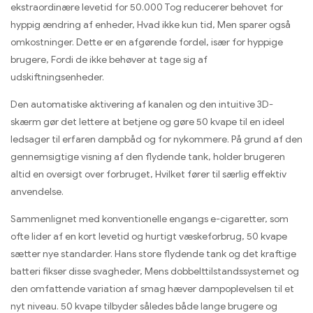
ekstraordinære levetid for 50.000 Tog reducerer behovet for
hyppig ændring af enheder, Hvad ikke kun tid, Men sparer også
omkostninger. Dette er en afgørende fordel, især for hyppige
brugere, Fordi de ikke behøver at tage sig af
udskiftningsenheder.
Den automatiske aktivering af kanalen og den intuitive 3D-
skærm gør det lettere at betjene og gøre 50 kvape til en ideel
ledsager til erfaren dampbåd og for nykommere. På grund af den
gennemsigtige visning af den flydende tank, holder brugeren
altid en oversigt over forbruget, Hvilket fører til særlig effektiv
anvendelse.
Sammenlignet med konventionelle engangs e-cigaretter, som
ofte lider af en kort levetid og hurtigt væskeforbrug, 50 kvape
sætter nye standarder. Hans store flydende tank og det kraftige
batteri fikser disse svagheder, Mens dobbelttilstandssystemet og
den omfattende variation af smag hæver dampoplevelsen til et
nyt niveau. 50 kvape tilbyder således både lange brugere og