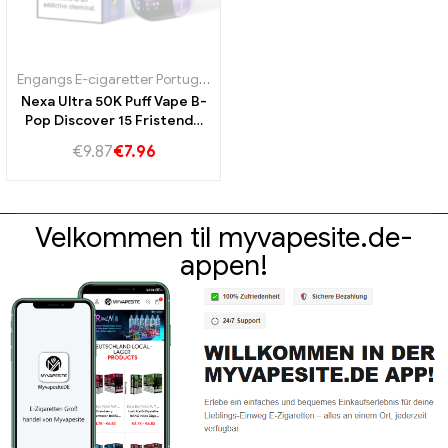
Engangs E-cigaretter Portugal
,
Engangs e-cigaretter Sverige
,
Engan
Nexa Ultra 50K Puff Vape B-
Pop Discover 15 Fristende
smag for en uforglemmelig
€
9.87
€
7.96
dampoplevelse
Velkommen til myvapesite.de-
appen!