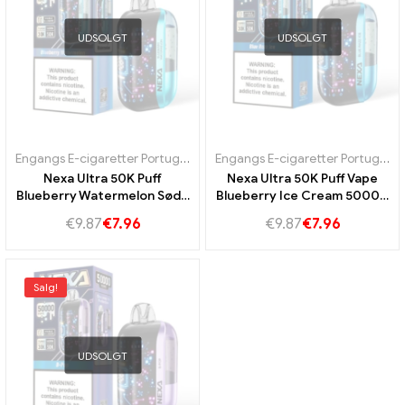
UDSOLGT
UDSOLGT
Engangs E-cigaretter Portugal
,
Engangs e-cigaretter Sverige
,
Engan
Engangs E-cigaretter Portugal
,
E
Nexa Ultra 50K Puff
Nexa Ultra 50K Puff Vape
Blueberry Watermelon Søde
Blueberry Ice Cream 50000
blåbær og saftig vandmelon
Vape ren frisk røg
€
9.87
€
7.96
€
9.87
€
7.96
for en langvarig blid og
forfriskende
frugtoplevelse
Salg!
UDSOLGT