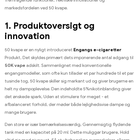
fremragende funktioner, Tekniske innovationer og
markedsfordelen ved 50 kvape.
1. Produktoversigt og
innovation
50 kvape er en nyligt introduceret
Engangs e-cigaretter
Produkt, Det skyldes primært dets imponerende antal adgang til
50K vape
adskilt. Sammenlignet med konventionelle
engangsmodeller, som ofte kun tillader et par hundrede til et par
tusinde tog, 50 kvape skiller sig markant ud og giver brugerne en
helt ny dampoplevelse. Den indeholdte 5%nikotinblanding giver
det ønskede spark, Uden at stimulere for meget - et
afbalanceret forhold, der møder både lejlighedsvise dampe og
mange brugere.
Den store er især bemærkelsesværdig, Gennemsigtig flydende
tank med en kapacitet på 20 ml. Dette muliggør brugere, Hold