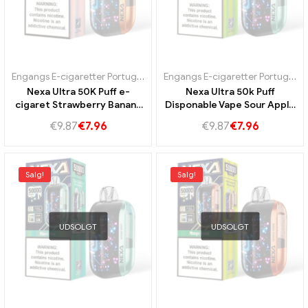
Engangs E-cigaretter Portugal
,
Engangs e-cigaretter Sverige
,
Engan
Engangs E-cigaretter Portugal
,
E
Nexa Ultra 50K Puff e-
Nexa Ultra 50k Puff
cigaret Strawberry Banana
Disponable Vape Sour Apple
Taste 50k vape Frugtagtig
Ice Smag USB-C Loading
€
9.87
€
7.96
€
9.87
€
7.96
dampoplevelse
Connection Langvarig
dampoplevelse
Salg!
Salg!
UDSOLGT
UDSOLGT