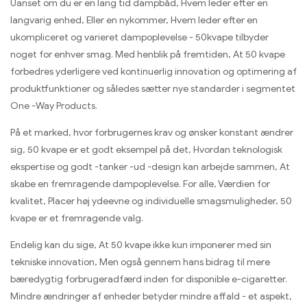
Uanset om du er en lang tid dampbåd, Hvem leder efter en
langvarig enhed, Eller en nykommer, Hvem leder efter en
ukompliceret og varieret dampoplevelse - 50kvape tilbyder
noget for enhver smag. Med henblik på fremtiden, At 50 kvape
forbedres yderligere ved kontinuerlig innovation og optimering af
produktfunktioner og således sætter nye standarder i segmentet
One -Way Products.
På et marked, hvor forbrugernes krav og ønsker konstant ændrer
sig, 50 kvape er et godt eksempel på det, Hvordan teknologisk
ekspertise og godt -tanker -ud -design kan arbejde sammen, At
skabe en fremragende dampoplevelse. For alle, Værdien for
kvalitet, Placer høj ydeevne og individuelle smagsmuligheder, 50
kvape er et fremragende valg.
Endelig kan du sige, At 50 kvape ikke kun imponerer med sin
tekniske innovation, Men også gennem hans bidrag til mere
bæredygtig forbrugeradfærd inden for disponible e-cigaretter.
Mindre ændringer af enheder betyder mindre affald - et aspekt,