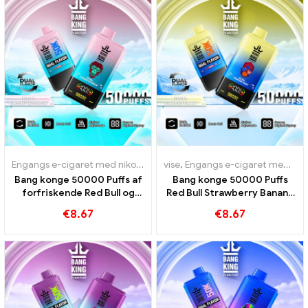
Engangs e-cigaret med nikotin
,
Engangs e-cigaretter
vise
,
Engangs e-cigaret med nikotin
,
Engangs e-c
Bang konge 50000 Puffs af
Bang konge 50000 Puffs
forfriskende Red Bull og
Red Bull Strawberry Banana
Blueberry Watermelon smag
til intensiv glæde
€
8.67
€
8.67