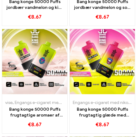
Bang konge 50000 Puffs
Bang konge 50000 Puffs
jordbær vandmelon og kiwi
jordbær vandmelon og sort
passion frugt guava smag
drage is smag
€
8.67
€
8.67
vise
,
Engangs e-cigaret med nikotin
,
Engangs e-cigaretter
,
Engangs
Engangs e-cigaret med nikotin
,
Bang konge 50000 Puffs
Bang konge 50000 Puffs
frugtagtige aromaer af
frugtagtig glæde med
jordbær mango jordbær
jordbærmango og
€
8.67
€
8.67
kiwi for en intensiv
vandmelonboble
dampoplevelse
tyggegummi