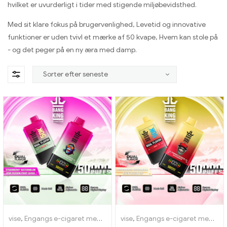
hvilket er uvurderligt i tider med stigende miljøbevidsthed.
Med sit klare fokus på brugervenlighed, Levetid og innovative
funktioner er uden tvivl et mærke af 50 kvape, Hvem kan stole på
- og det peger på en ny æra med damp.
vise
,
Engangs e-cigaret med nikotin
vise
,
Engangs e-cigaretter
,
Engangs e-cigaret med nikotin
,
Engangs