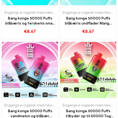
Engangs e-cigaret med nikotin
,
Engangs e-cigaretter
,
Engangs e-c
Engangs e-cigaret med nikotin
,
Bang konge 50000 Puffs
Bang konge 50000 Puffs
blåbæris og ferskenis smag
blåbæris undflader Mango
50000 Tog
vandmelon
€
8.67
€
8.67
Engangs e-cigaret med nikotin
,
Engangs e-cigaretter
,
Engangs e-c
Engangs e-cigaret med nikotin
,
Bang konge 50000 Puffs
Bang konge 50000 Puffs
vandmelon og blåbær
tilbyder op til 50000 Tog