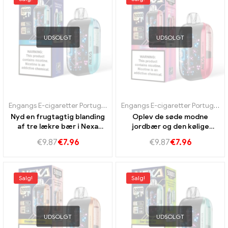
UDSOLGT
UDSOLGT
Engangs E-cigaretter Portugal
,
Engangs e-cigaretter Sverige
,
Engan
Engangs E-cigaretter Portugal
,
E
Nyd en frugtagtig blanding
Oplev de søde modne
af tre lækre bær i Nexa
jordbær og den kølige
Ultra 50K vape.
myntsmag af Nexa Ultra 50K
€
9.87
€
7.96
€
9.87
€
7.96
vape
Salg!
Salg!
UDSOLGT
UDSOLGT