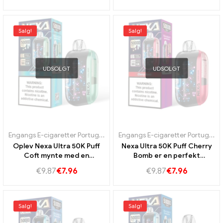
Salg!
Salg!
UDSOLGT
UDSOLGT
Engangs E-cigaretter Portugal
,
Engangs e-cigaretter Sverige
,
Engan
Engangs E-cigaretter Portugal
,
E
Oplev Nexa Ultra 50K Puff
Nexa Ultra 50K Puff Cherry
Coft mynte med en
Bomb er en perfekt
forfriskende mynte duft
kombination af sød og let
€
9.87
€
7.96
€
9.87
€
7.96
sur kirsebærsmag.
Salg!
Salg!