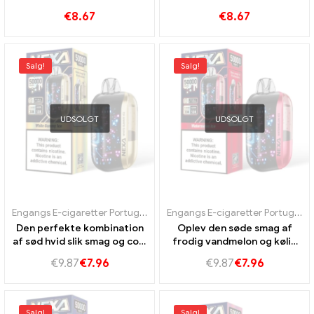
kirsebærsmag ultra lang
vandmelonis og
€
8.67
€
8.67
levetid
blåbærmynte
Salg!
Salg!
UDSOLGT
UDSOLGT
Engangs E-cigaretter Portugal
,
Engangs e-cigaretter Sverige
,
Engan
Engangs E-cigaretter Portugal
,
E
Den perfekte kombination
Oplev den søde smag af
af sød hvid slik smag og cool
frodig vandmelon og kølig
mint nexa ultra 50k vape
myntaroma i Nexa Ultra 50K
€
9.87
€
7.96
€
9.87
€
7.96
vape.
Salg!
Salg!