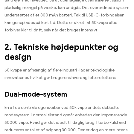
altid øje med niveauet, Så at ubehagelige overraskelser, såsom
pludselig mangel på væske, kan undgås. Det overordnede system
understøttes af et 800 mAh batteri, Tak til USB-C-forbindelsen
kan genoplades på kort tid. Dette er sikret, at 50kvape altid
forbliver klar til drift, selv når det bruges intensivt.
2. Tekniske højdepunkter og
design
50 kvape er afhængig af flere industri -lader teknologiske
innovationer, hvilket gør brugerens hverdag lettere lettere:
Dual-mode-system
En af de centrale egenskaber ved 50k vape er dets dobbelte
modesystem. I normal tilstand opnår enheden den imponerende
50000 vape, Hvad gør det ideelt til daglig brug. I turbo -tilstand
reduceres antallet af adgang 30.000, Der er dog en mere intens