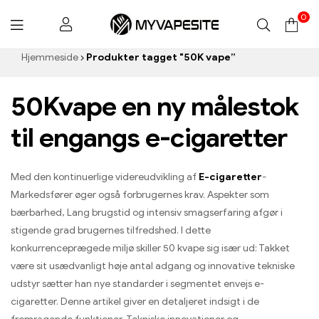
0
Myvapesite.de
Hjemmeside
Produkter tagget "50K vape”
50Kvape en ny målestok
til engangs e-cigaretter
Med den kontinuerlige videreudvikling af
E-cigaretter
-
Markedsfører øger også forbrugernes krav. Aspekter som
bærbarhed, Lang brugstid og intensiv smagserfaring afgør i
stigende grad brugernes tilfredshed. I dette
konkurrenceprægede miljø skiller 50 kvape sig især ud: Takket
være sit usædvanligt høje antal adgang og innovative tekniske
udstyr sætter han nye standarder i segmentet envejs e-
cigaretter. Denne artikel giver en detaljeret indsigt i de