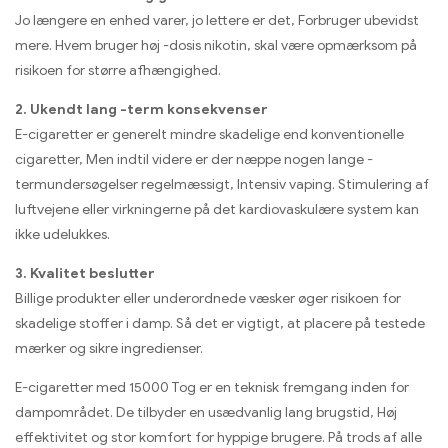
Jo længere en enhed varer, jo lettere er det, Forbruger ubevidst
mere. Hvem bruger høj -dosis nikotin, skal være opmærksom på
risikoen for større afhængighed.
2. Ukendt lang -term konsekvenser
E-cigaretter er generelt mindre skadelige end konventionelle
cigaretter, Men indtil videre er der næppe nogen lange -
termundersøgelser regelmæssigt, Intensiv vaping. Stimulering af
luftvejene eller virkningerne på det kardiovaskulære system kan
ikke udelukkes.
3. Kvalitet beslutter
Billige produkter eller underordnede væsker øger risikoen for
skadelige stoffer i damp. Så det er vigtigt, at placere på testede
mærker og sikre ingredienser.
E-cigaretter med 15000 Tog er en teknisk fremgang inden for
dampområdet. De tilbyder en usædvanlig lang brugstid, Høj
effektivitet og stor komfort for hyppige brugere. På trods af alle