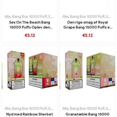
Alle
,
Bang Box 15000 Puff
,
Engangs e-cigaretter Sverige
Alle
,
Bang Box 15000 Puff
,
Engangs e-
,
Engangs e-cigaretter Sverige
Sex On The Beach Bang
Den rige smag af Royal
15000 Puffs Oplev den
Grape Bang 15000 Puffs er
perfekte kombination af
en sand hyldest til den
€
5.12
€
5.12
eksotiske frugter
kongelige frugt
Alle
,
Bang Box 15000 Puff
,
Engangs e-cigaretter Sverige
Alle
,
Bang Box 15000 Puff
,
Engangs e-
,
Engangs e-cigaretter Sverige
Nyd med Rainbow Sherbet
Granatæble Bang 15000