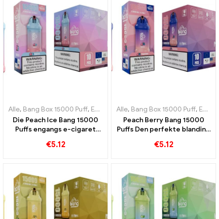
Alle
,
Bang Box 15000 Puff
,
Engangs e-cigaretter Sverige
Alle
,
Bang Box 15000 Puff
,
Engangs e-
,
Engangs e-cigaretter Sverige
Die Peach Ice Bang 15000
Peach Berry Bang 15000
Puffs engangs e-cigaret
Puffs Den perfekte blanding
kombinerer sødmen fra
af ferskner og bær
€
5.12
€
5.12
fersken med den
forfriskende kølighed