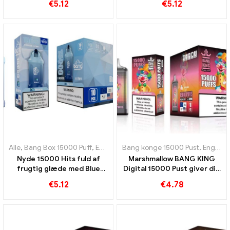
€
5.12
€
5.12
sødme
smagsoplevelse
Alle
,
Bang Box 15000 Puff
,
Engangs e-cigaretter Sverige
Bang konge 15000 Pust
,
Engangs e-
,
Engangs e-cigaretter Sverige
Nyde 15000 Hits fuld af
Marshmallow BANG KING
frugtig glæde med Blue
Digital 15000 Pust giver dig
Razz Ice Bang Pod perfekt
15000 Bid af søde
€
5.12
€
4.78
til vapers, der elsker cool
skumfiduser
smag