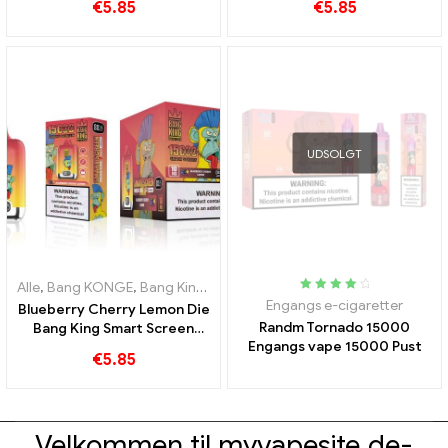
€
5.85
€
5.85
cigaret
UDSOLGT
Alle
,
Bang KONGE
,
Bang King Smart skærm 15000 Puff
,
Engangs e-c
Bedømt
Engangs e-cigaretter
Blueberry Cherry Lemon Die
4.15
ud af 5
Randm Tornado 15000
Bang King Smart Screen
Engangs vape 15000 Pust
15000 Puffs En oversigt
€
5.85
over en innovativ e-cigaret
til engangsbrug
Velkommen til myvapesite.de-