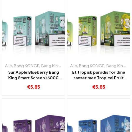
Alle
,
Bang KONGE
,
Bang King Smart skærm 15000 Puff
Alle
,
Bang KONGE
,
Bang King Smart skærm 15000 Puff
,
Engangs e-c
Sur Apple Blueberry Bang
Et tropisk paradis for dine
King Smart Screen 15000
sanser med Tropical Fruit
Puff En uforlignelig vaping-
Bang King Smart Screen
€
5.85
€
5.85
oplevelse fuld af friske
15000 Puff
smage