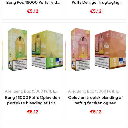
Bang Pod 15000 Puffs fyldt
Puffs De rige, frugtagtig
med en række frugtige
duft af granatæble, som
€
5.12
€
5.12
aromaer
vapers kan nyde
Alle
,
Bang Box 15000 Puff
,
Engangs e-cigaretter Sverige
Alle
,
Bang Box 15000 Puff
,
Engangs e-
,
Engangs e-cigaretter Sverige
Bang 15000 Puffs Oplev den
Oplev en tropisk blanding af
perfekte blanding af frisk
saftig fersken og sød
ananas og cremet kokosnød
mango med Bang engangs
€
5.12
€
5.12
e-cigaret 15000 Pust