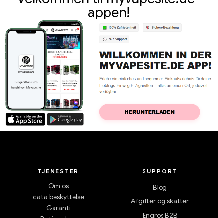
appen!
TJENESTER
SUPPORT
Om os
Blog
data beskyttelse
Afgifter og skatter
Garanti
Engros B2B