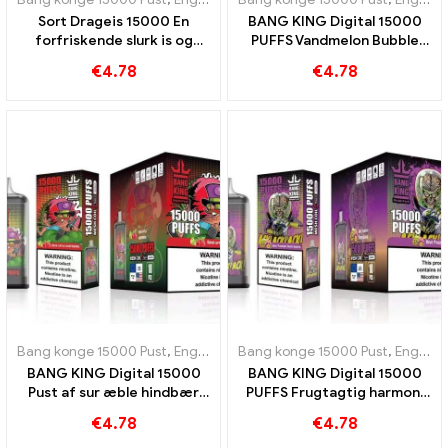
Sort Drageis 15000 En
BANG KING Digital 15000
forfriskende slurk is og
PUFFS Vandmelon Bubble
friskhed BANG KING Digital
Gum 15000 Puffs vil
€
4.78
€
4.78
15000 PUFF
fortrylle dine smagsløg
Bang konge 15000 Pust
,
Engangs e-cigaretter Sverige
Bang konge 15000 Pust
,
Engangs e-c
,
Engangs e-cigaretter Sverige
BANG KING Digital 15000
BANG KING Digital 15000
Pust af sur æble hindbær
PUFFS Frugtagtig harmoni
engangs e-cigaret 15000
fra kiwi passionsfrugt og
€
4.78
€
4.78
Tog
guava