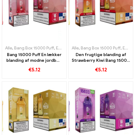
Alle
,
Bang Box 15000 Puff
,
Engangs e-cigaretter Sverige
Alle
,
Bang Box 15000 Puff
,
Engangs e-
,
Engangs e-cigaretter Sverige
Bang 15000 Puff En lækker
Den frugtige blanding af
blanding af modne jordbær
Strawberry Kiwi Bang 15000
og saftig litchi
Puffs fanger smagen af ​​
€
5.12
€
5.12
sommer