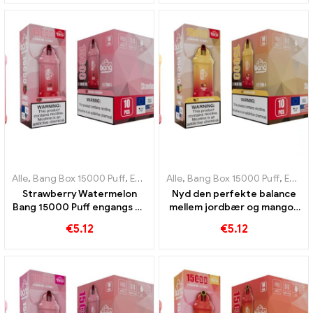
Alle
,
Bang Box 15000 Puff
,
Engangs e-cigaretter Sverige
Alle
,
Bang Box 15000 Puff
,
Engangs e-
,
Engangs e-cigaretter Sverige
Strawberry Watermelon
Nyd den perfekte balance
Bang 15000 Puff engangs e-
mellem jordbær og mango i
cigaret En forfriskende
bang 15000 Puff engangs e-
€
5.12
€
5.12
kombination af jordbær og
cigaret
saftig vandmelon