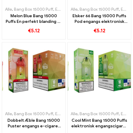
Alle
,
Bang Box 15000 Puff
,
Engangs e-cigaretter Sverige
Alle
,
Bang Box 15000 Puff
,
Engangs e-
,
Engangs e-cigaretter Sverige
Melon Blue Bang 15000
Elsker 66 Bang 15000 Puffs
Puffs En perfekt blanding af
Pod engangs elektronisk
melon og blåbær
cigaret Den perfekte
€
5.12
€
5.12
kombination af friske
smage
Alle
,
Bang Box 15000 Puff
,
Engangs e-cigaretter Sverige
Alle
,
Bang Box 15000 Puff
,
Engangs e-
,
Engangs e-cigaretter Sverige
Dobbelt Æble Bang 15000
Cool Mint Bang 15000 Puffs
Puster engangs e-cigaret
elektronisk engangscigaret
for at opleve æblernes
En forfriskende