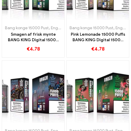
Bang konge 15000 Pust
,
Engangs e-cigaretter Sverige
Bang konge 15000 Pust
,
Engangs e-c
,
Engangs e-cigaretter Sverige
Smagen af ​​frisk mynte
Pink Lemonade 15000 Puffs
BANG KING Digital 15000
BANG KING Digital 15000
PUFFS Cool Mint 15000 Pust
PUFFS Forfriskende
€
4.78
€
4.78
oplevelse
Bang konge 15000 Pust
,
Engangs e-cigaretter Sverige
Bang konge 15000 Pust
,
Engangs e-c
,
Engangs e-cigaretter Sverige