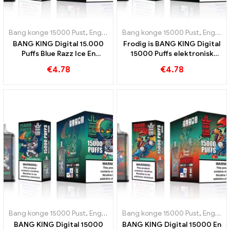
Bang konge 15000 Pust
,
Engangs e-cigaretter Sverige
Bang konge 15000 Pust
,
Engangs e-c
,
Engangs e-cigaretter Sverige
BANG KING Digital 15.000
Frodig is BANG KING Digital
Puffs Blue Razz Ice En
15000 Puffs elektronisk
innovativ e-cigaret til
engangscigaret 15000 Puff
€
4.78
€
4.78
engangsbrug
Vandmelon
Bang konge 15000 Pust
,
Engangs e-cigaretter Sverige
Bang konge 15000 Pust
,
Engangs e-c
,
Engangs e-cigaretter Sverige
BANG KING Digital 15000
BANG KING Digital 15000 En