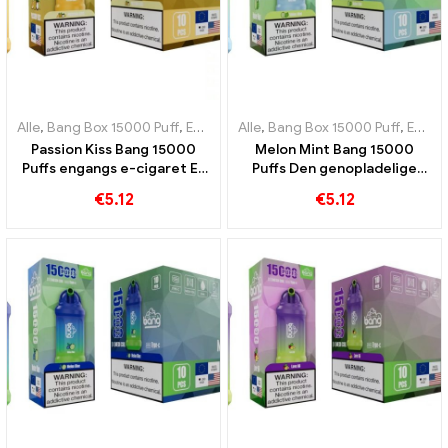
Alle
,
Bang Box 15000 Puff
,
Engangs e-cigaretter Sverige
Alle
,
Bang Box 15000 Puff
,
Engangs e-
,
Engangs e-cigaretter Sverige
Passion Kiss Bang 15000
Melon Mint Bang 15000
Puffs engangs e-cigaret En
Puffs Den genopladelige
rigtig godbid for frugt- og
engangs e-cigaret
€
5.12
€
5.12
sød frugt elskere
kombinerer melonens
sødme med friskheden af ​​
mynte