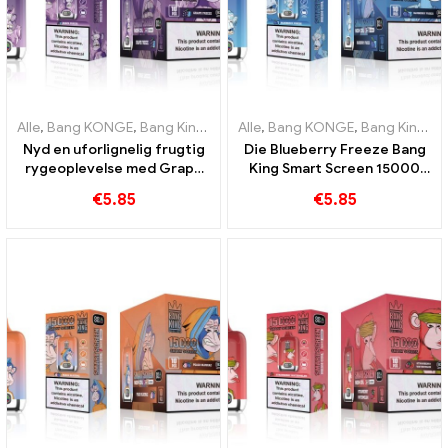
Alle
,
Bang KONGE
,
Bang King Smart skærm 15000 Puff
Alle
,
Bang KONGE
,
Bang King Smart skærm 15000 Puff
,
Engangs e-c
Nyd en uforlignelig frugtig
Die Blueberry Freeze Bang
rygeoplevelse med Grape
King Smart Screen 15000
Jelly Bang King Smart
Puff tilbyder en lækker
€
5.85
€
5.85
Screen 15000 Puff