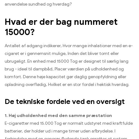
anvendelse sundhed og hverdag?
Hvad er der bag nummeret
15000?
Antallet af adgang indikerer, Hvor mange inhalationer med en e-
cigaret er i gennemsnit mulige, Inden det bliver tomt eller
ubrugeligt. En enhed med 15000 Tog er designet til særlig lang
brug - ideel til dampbåd, Placer værdien på udholdenhed og
komfort. Denne høje kapacitet gør daglig genopfyldning eller
opladning overflødig, Hvilket er en stor fordel i hektisk hverdag.
De tekniske fordele ved en oversigt
1. Høj udholdenhed med den samme præstation
E-cigaretter med 15.000 Tog er normalt udstyret med kraftfulde
batterier, der holder ud i mange timer uden afbrydelse. I
forbindelse med en generøs flydende tank oprettes et system,