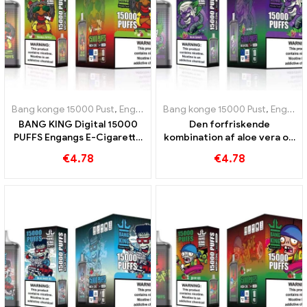
Bang konge 15000 Pust
,
Engangs e-cigaretter Sverige
Bang konge 15000 Pust
,
Engangs e-c
,
Engangs e-cigaretter Sverige
BANG KING Digital 15000
Den forfriskende
PUFFS Engangs E-Cigarette
kombination af aloe vera og
En lækker blanding af røde
drue BANG KING Digital
€
4.78
€
4.78
og grønne æbler
15000 PUFFS engangs e-
cigaret