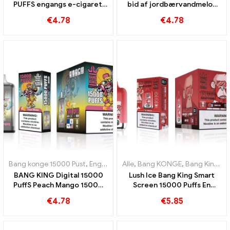
PUFFS engangs e-cigaret,
bid af jordbærvandmelon
nyde 15000 Tog Triple Berry
15000 Puffs til forfriskende
€
4.78
€
4.78
Ice
smag engangs e-cigaret
Bang konge 15000 Pust
,
Engangs e-cigaretter Sverige
Alle
,
Bang KONGE
,
Bang King Smart skærm 15000 Puff
,
Engangs e-c
BANG KING Digital 15000
Lush Ice Bang King Smart
PuffS Peach Mango 15000
Screen 15000 Puffs En
Puff engangs e-cigaretter
perfekt afbalanceret
€
4.78
€
5.85
til tropisk sjov
blanding af vandmelon og
mynte