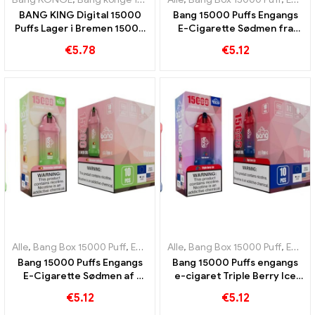
BANG KING Digital 15000
Bang 15000 Puffs Engangs
Puffs Lager i Bremen 15000
E-Cigarette Sødmen fra
Togløs glæde
vandmelon blander sig med
€
5.78
€
5.12
den forfriskende smag
Alle
,
Bang Box 15000 Puff
,
Engangs e-cigaretter Sverige
Alle
,
Bang Box 15000 Puff
,
Engangs e-
,
Engangs e-cigaretter Sverige
Bang 15000 Puffs Engangs
Bang 15000 Puffs engangs
E-Cigarette Sødmen af ​​
e-cigaret Triple Berry Ice
vandmelon og tyggegummi
Berry kombinerer med en
€
5.12
€
5.12
er en fest for sanserne
kølende smag