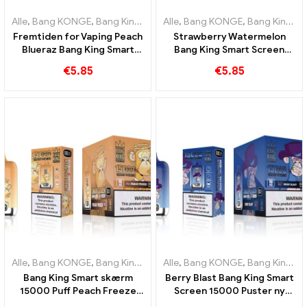
Alle
,
Bang KONGE
,
Bang King Smart skærm 15000 Puff
Alle
,
Bang KONGE
,
Bang King Smart skærm 15000 Puff
,
Engangs e-c
Fremtiden for Vaping Peach
Strawberry Watermelon
Blueraz Bang King Smart
Bang King Smart Screen
Screen 15000 Puff
15000 Puff Nyd den
€
5.85
€
5.85
afslappende fornøjelse af
frugter
Alle
,
Bang KONGE
,
Bang King Smart skærm 15000 Puff
Alle
,
Bang KONGE
,
Bang King Smart skærm 15000 Puff
,
Engangs e-c
Bang King Smart skærm
Berry Blast Bang King Smart
15000 Puff Peach Freeze
Screen 15000 Puster ny
engangs E-cigaretter
generation af engangs e-