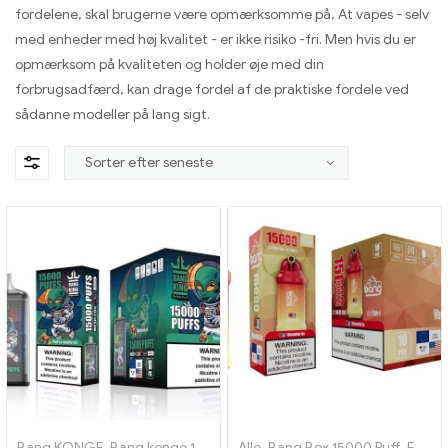
fordelene, skal brugerne være opmærksomme på, At vapes - selv
med enheder med høj kvalitet - er ikke risiko -fri. Men hvis du er
opmærksom på kvaliteten og holder øje med din
forbrugsadfærd, kan drage fordel af de praktiske fordele ved
sådanne modeller på lang sigt.
Bang KONGE
,
Bang konge 15000 Pust
Alle
,
,
Engangs e-cigaret med niko
Bang Box 15000 Puff
,
Engangs e-cigaretter Sverige