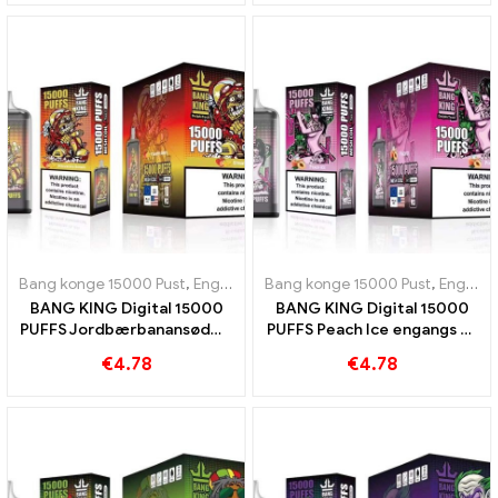
Bang konge 15000 Pust
,
Engangs e-cigaretter Sverige
Bang konge 15000 Pust
,
Engangs e-c
,
Engangs e-cigaretter Sverige
BANG KING Digital 15000
BANG KING Digital 15000
PUFFS Jordbærbanansødme
PUFFS Peach Ice engangs e-
og tropisk smag
cigaret
€
4.78
€
4.78