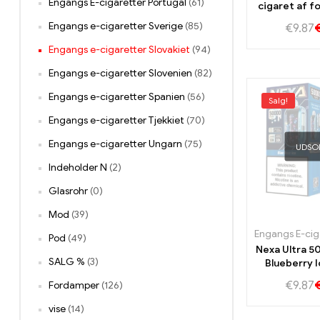
Engangs E-cigaretter Portugal
(61)
cigaret af f
Georgia Peac
Engangs e-cigaretter Sverige
(85)
€
9.87
Engangs e-cigaretter Slovakiet
(94)
Engangs e-cigaretter Slovenien
(82)
Engangs e-cigaretter Spanien
(56)
Salg!
Engangs e-cigaretter Tjekkiet
(70)
Engangs e-cigaretter Ungarn
(75)
UDSO
Indeholder N
(2)
Glasrohr
(0)
Mod
(39)
Pod
(49)
Nexa Ultra 50
SALG %
(3)
Blueberry 
50000 Vape
€
9.87
Fordamper
(126)
rø
vise
(14)