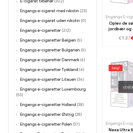
E-cigaret tilbehør
(302)
Engangs e-cigaret med nikotin
(23)
Engangs e-cigaret uden nikotin
(0)
Oplev de s
jordbær og 
Engangs e-cigaretter
(212)
myntsmag af
€
9.87
50K 
Engangs e-cigaretter Belgien
(5)
Engangs e-cigaretter Bulgarien
(5)
Engangs e-cigaretter Danmark
(6)
Salg!
Engangs e-cigaretter Tyskland
(4)
Engangs e-cigaretter Litauen
(36)
UDSO
Engangs e-cigaretter Luxembourg
(53)
Engangs e-cigaretter Holland
(38)
Engangs e-cigaretter Østrig
(38)
Engangs e-cigaretter Polen
(37)
Nexa Ultra 5