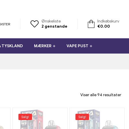
Ønskeliste
Indkøbskurv
GISTER
2
genstande
€
0.00
A TYSKLAND
MÆRKER
VAPE PUST
Viser alle 94 resultater
Salg!
Salg!