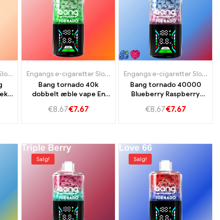
 Slovenien
r Tjekkiet
Engangs e-cigaretter Slovakiet
,
Engangs e-cigaretter Slovenien
,
Engangs e-cigaretter Tjekkiet
Engangs e-cigaretter Slovakiet
,
Engangs e-cigaretter Sloveni
,
Engangs e-cigaretter Tjekki
Engangs e-cigaretter Slovakiet
g
Bang tornado 40k
Bang tornado 40000
fekt
dobbelt æble vape En
Blueberry Raspberry
ngo
smageksplosion for
tilbyder 40k vape
€
8.67
€
7.67
€
8.67
€
7.67
ægte vaping fans
Salg!
Salg!