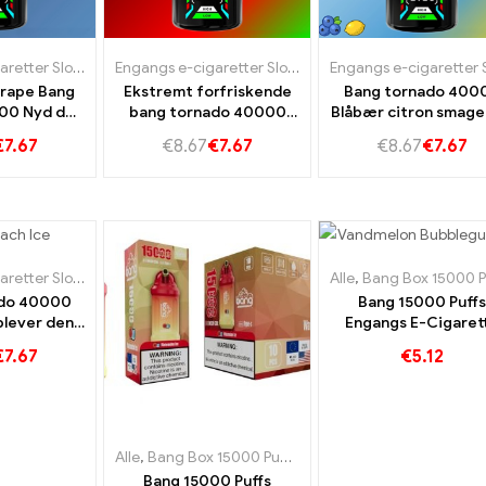
Engangs e-cigaretter Slovakiet
,
Engangs e-cigaretter Slovenien
Engangs e-cigaretter Slovakiet
,
Engangs e-cigaretter
,
Engangs e-cigarette
Grape Bang
Ekstremt forfriskende
Bang tornado 400
00 Nyd den
bang tornado 40000
Blåbær citron smage
ge smag af
Energi Drink Energisk
​​blåbær og citron
€
7.67
€
8.67
€
7.67
€
8.67
€
7.67
g druer
smag
Engangs e-cigaretter Slovakiet
,
Engangs e-cigaretter Slovenien
Alle
,
Engangs e-cigarette
,
Bang Box 15000 Pu
ado 40000
Bang 15000 Puffs
plever den
Engangs E-Cigaret
tive
Sødmen af ​​vandme
€
7.67
€
5.12
evelse
og tyggegummi er 
fest for sansern
Alle
,
Bang Box 15000 Puff
,
Engangs e-cigaretter Sver
Bang 15000 Puffs