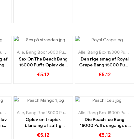
kiet
ige
ff
,
,
,
Engangs e-cigaretter Slovakiet
Engangs e-cigaretter Sverige
Engangs e-cigaretter Slovenien
Alle
,
Bang Box 15000 Puff
,
,
,
Engangs e-cigaretter Slovakiet
Engangs e-cigaretter Sverige
Engangs e-cigaretter Slovenien
,
Engangs e-cigaretter Spanien
Alle
,
Bang Box 15000 Puff
,
,
,
Enga
Enga
Eng
,
,
E
E
g af
Sex On The Beach Bang
Den rige smag af Royal
ng
15000 Puffs Oplev den
Grape Bang 15000 Puffs
r
perfekte kombination af
er en sand hyldest til den
€
5.12
€
5.12
r
eksotiske frugter
kongelige frugt
kiet
ige
ff
,
,
,
Engangs e-cigaretter Slovakiet
Engangs e-cigaretter Sverige
Engangs e-cigaretter Slovenien
Alle
,
Bang Box 15000 Puff
,
,
,
Engangs e-cigaretter Slovakiet
Engangs e-cigaretter Sverige
Engangs e-cigaretter Slovenien
,
Engangs e-cigaretter Spanien
Alle
,
Bang Box 15000 Puff
,
,
,
Enga
Enga
Eng
,
,
E
E
lev
Oplev en tropisk
Die Peach Ice Bang
ing
blanding af saftig
15000 Puffs engangs e-
g
fersken og sød mango
cigaret kombinerer
€
5.12
€
5.12
d
med Bang engangs e-
sødmen fra fersken med