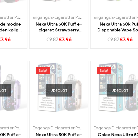
Engangs E-cigaretter Portugal
,
Engangs e-cigaretter Sverige
Engangs E-cigaretter Portugal
,
,
Engangs e-cigaretter 
Engangs e-cigaretter 
øde modne
Nexa Ultra 50K Puff e-
Nexa Ultra 50k Puf
den kølige
cigaret Strawberry
Disponable Vape So
 Nexa Ultra
Banana Taste 50k vape
Apple Ice Smag US
€
7.96
€
9.87
€
7.96
€
9.87
€
7.96
vape
Frugtagtig
Loading Connecti
dampoplevelse
Langvarig
dampoplevelse
Salg!
Salg!
LGT
UDSOLGT
UDSOLGT
Engangs E-cigaretter Portugal
,
Engangs e-cigaretter Sverige
Engangs E-cigaretter Portugal
,
,
Engangs e-cigaretter 
Engangs e-cigaretter 
0K Puff e-
Nexa Ultra 50K Puff e-
Oplev Nexa Ultra 5