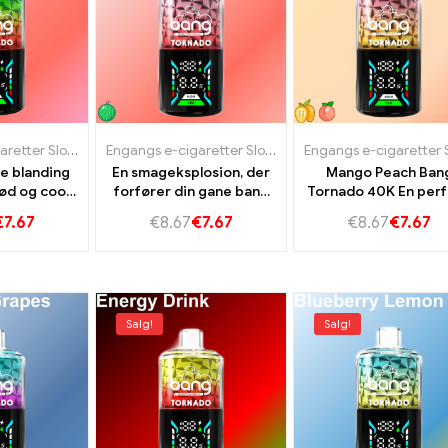
Engangs e-cigaretter Slovakiet
,
Engangs e-cigaretter Slovenien
Engangs e-cigaretter Slovakiet
,
Engangs e-cigaretter
,
Engangs e-cigarette
e blanding
En smageksplosion, der
Mango Peach Ban
ød og cool
forfører din gane bang
Tornado 40K En per
nado 40k
tornado 40k jordbær
blanding af sød ma
€
7.67
€
8.67
€
7.67
€
8.67
€
7.67
ssermeelon
kiwi
og saftig fersken
Salg!
Salg!