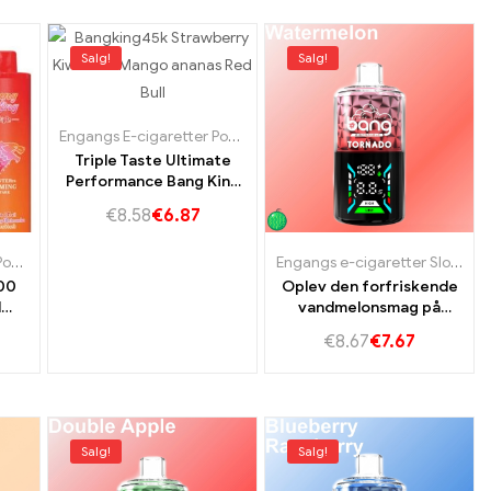
Salg!
Salg!
Slovakiet
,
Engangs e-cigaretter Ungarn
Engangs E-cigaretter Portugal
,
Engangs e-cigaretter Slovakie
Triple Taste Ultimate
Performance Bang King
45000 Puffs Strawberry
€
8.58
€
6.87
Kiwi og Sour Mango
ananas og Red Bull
r Ungarn
Engangs E-cigaretter Portugal
,
Engangs e-cigaretter Slovakiet
,
Engangs e-cigaretter Ungarn
Engangs e-cigaretter Slovakiet
00
Oplev den forfriskende
d
vandmelonsmag på
on
Summer Bang Tornado
€
8.67
€
7.67
mpe
40K Vape
ruit
Salg!
Salg!