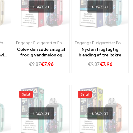
UDSOLGT
UDSOLGT
tter Slovakiet
gangs E-cigaretter Portugal
Engangs E-cigaretter Portugal
,
Engangs e-cigaretter Sverige
,
Engangs e-cigaretter Slovenien
,
Engangs e-cigaretter Slovakiet
Engangs E-cigaretter Portugal
,
,
Engangs e-cigaretter Slovakie
Engangs e-cigaretter Sverige
Engangs E-cigaretter Portugal
Oplev den søde smag af
Nyd en frugtagtig
hvid
frodig vandmelon og
blanding af tre lækre
int
kølig myntaroma i Nexa
bær i Nexa Ultra 50K
€
9.87
€
7.96
€
9.87
€
7.96
pe
Ultra 50K vape.
vape.
Salg!
Salg!
UDSOLGT
UDSOLGT