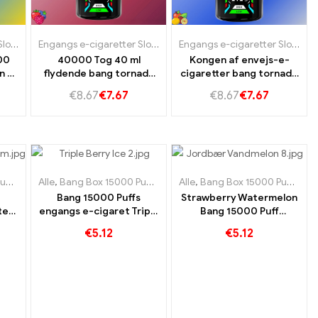
 Slovenien
r Tjekkiet
Engangs e-cigaretter Slovakiet
,
Engangs e-cigaretter Slovenien
,
Engangs e-cigaretter Tjekkiet
Engangs e-cigaretter Slovakiet
,
Engangs e-cigaretter Sloveni
,
Engangs e-cigaretter Tjekki
Engangs e-cigaretter Slovakiet
00
40000 Tog 40 ml
Kongen af ​​envejs-e-
n af
flydende bang tornado
cigaretter bang tornado
40000 Triple Berry til
40000 Elsker 66
€
8.67
€
7.67
€
8.67
€
7.67
intensiv bær nydelse
r Tjekkiet
ff
,
Engangs e-cigaretter Sverige
Alle
,
Bang Box 15000 Puff
,
,
Engangs e-cigaretter Slovakiet
Engangs e-cigaretter Sverige
Alle
,
Bang Box 15000 Puff
,
,
,
Enga
Enga
Eng
Bang 15000 Puffs
Strawberry Watermelon
te
engangs e-cigaret Triple
Bang 15000 Puff
lon
Berry Ice Berry
engangs e-cigaret En
€
5.12
€
5.12
en
kombinerer med en
forfriskende
e
kølende smag
kombination af jordbær
og saftig vandmelon
ige
,
Engangs e-cigaretter Slovakiet
,
Engangs e-cigaretter Slovenien
,
E