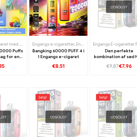
UDSOLGT
Engangs e-cigaret med nikotin
,
Engangs e-cigaretter
Engangs e-cigaretter Luxembourg
,
Engangs e-cigaretter Polen
,
Engangs e-cigare
,
En
40000 Puffs
Bangking 60000 PUFF 4 i
Den perfekte
ag for en
1 Engangs e-cigaret
kombination af sød 
anlig
slik smag og cool m
85
€
8.51
€
9.87
€
7.96
nexa ultra 50k va
Salg!
Salg!
LGT
UDSOLGT
UDSOLGT