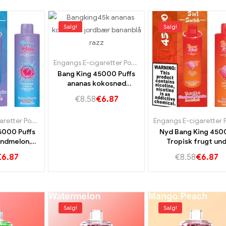
Salg!
Salg!
Engangs E-cigaretter Portugal
,
Engangs e-cigaretter 
Bang King 45000 Puffs
ananas kokosnød
jordbær banan,Blue Razz
€
8.58
€
6.87
til en uforlignelig
dampoplevelse
Engangs E-cigaretter Portugal
,
Engangs e-cigaretter Slovakiet
,
Engangs e-cigarette
5000 Puffs
Nyd Bang King 450
ndmelon,
Tropisk frugt un
each og
jordbær vandmel
€
6.87
€
8.58
€
6.87
 Kiwi din
citron fersken,Kæ
tive
kapacitet Ultimate F
evelse
-oplevelse
Salg!
Salg!