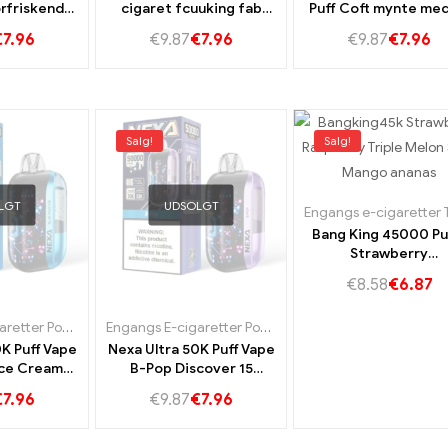
orfriskende
cigaret fcuuking fab
Puff Coft mynte med
h Ice Taste
smag til langvarig vaping
forfriskende mynte 
€
7.96
€
9.87
€
7.96
€
9.87
€
7.96
Salg!
Salg!
LGT
UDSOLGT
Bang King 45000 Pu
Strawberry
Raspberry,Triple Me
€
8.58
€
6.87
og Sour Mango Pinea
for en intensiv
Engangs E-cigaretter Portugal
,
Engangs e-cigaretter Sverige
Engangs E-cigaretter Portugal
,
,
Engangs e-cigaretter 
Engangs e-cigaretter 
dampoplevelse!
K Puff Vape
Nexa Ultra 50K Puff Vape
Ice Cream
B-Pop Discover 15
 ren frisk
Fristende smag for en
€
7.96
€
9.87
€
7.96
g
uforglemmelig
dampoplevelse