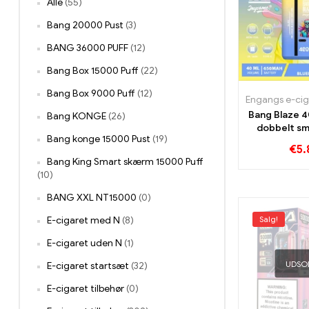
Alle
(55)
Bang 20000 Pust
(3)
BANG 36000 PUFF
(12)
Bang Box 15000 Puff
(22)
Bang Box 9000 Puff
(12)
Bang Blaze 
Bang KONGE
(26)
dobbelt sm
Bang konge 15000 Pust
(19)
usædv
€
5.
Bang King Smart skærm 15000 Puff
(10)
BANG XXL NT15000
(0)
Salg!
E-cigaret med N
(8)
E-cigaret uden N
(1)
UDSO
E-cigaret startsæt
(32)
E-cigaret tilbehør
(0)