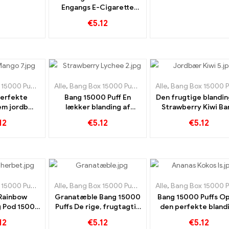
Engangs E-Cigarette
Sødmen fra vandmelon
€
5.12
blander sig med den
forfriskende smag
15000 Puff
,
Engangs e-cigaretter Sverige
Alle
,
Bang Box 15000 Puff
,
,
Engangs e-cigaretter Slova
Engangs e-cigaretter Sver
Alle
,
Bang Box 15000 Pu
perfekte
Bang 15000 Puff En
Den frugtige blandin
lem jordbær
lækker blanding af
Strawberry Kiwi Ba
bang 15000
modne jordbær og saftig
15000 Puffs fange
12
€
5.12
€
5.12
s e-cigaret
litchi
smagen af ​​somme
15000 Puff
,
Engangs e-cigaretter Sverige
Alle
,
Bang Box 15000 Puff
,
,
Engangs e-cigaretter Slova
Engangs e-cigaretter Sver
Alle
,
Bang Box 15000 Pu
Rainbow
Granatæble Bang 15000
Bang 15000 Puffs Op
g Pod 15000
Puffs De rige, frugtagtig
den perfekte bland
t med en
duft af granatæble, som
af frisk ananas o
12
€
5.12
€
5.12
ige aromaer
vapers kan nyde
cremet kokosnø