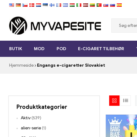
Myvapesite.de
BUTIK
MOD
POD
E-CIGARET TILBEHØR
Bestil
e-
Hjemmeside
Engangs e-cigaretter Slovakiet
cigaretter
billig
online
på
myvapesite.de
Produktkategorier
Aktiv
(539)
alien-serie
(1)