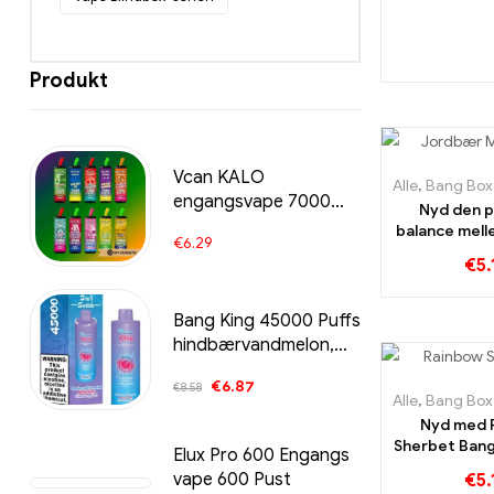
Produkt
Vcan KALO
Alle
,
Bang Box 
engangsvape 7000
Nyd den 
Tog
balance mel
€
6.29
og mango i 
€
5.
Puff engang
Bang King 45000 Puffs
hindbærvandmelon,
Mango Peach og
€
6.87
€
8.58
Strawberry Kiwi din
Alle
,
Bang Box 
ultimative
Nyd med 
dampoplevelse
Sherbet Ban
Elux Pro 600 Engangs
Puffs fyld
vape 600 Pust
€
5.
række frugt