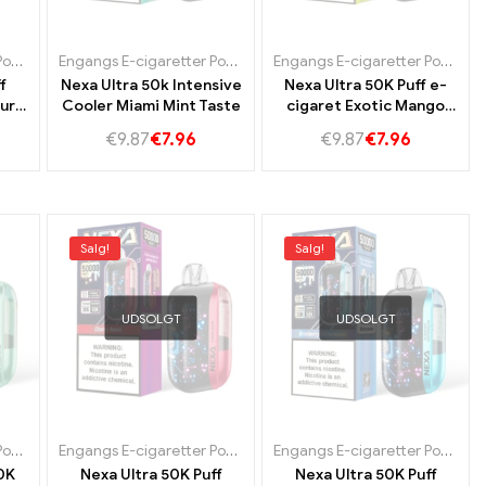
Slovakiet
Sverige
Engangs E-cigaretter Portugal
,
,
Engangs e-cigaretter Slovakiet
Engangs e-cigaretter Sverige
Engangs E-cigaretter Portugal
,
,
Engangs e-cigaretter Slovakie
Engangs e-cigaretter Sverige
Engangs E-cigaretter Portugal
f
Nexa Ultra 50k Intensive
Nexa Ultra 50K Puff e-
ur
Cooler Miami Mint Taste
cigaret Exotic Mango
B-C
Oasis Taste
€
9.87
€
7.96
€
9.87
€
7.96
on
Salg!
Salg!
UDSOLGT
UDSOLGT
Slovakiet
Sverige
Engangs E-cigaretter Portugal
,
,
Engangs e-cigaretter Slovakiet
Engangs e-cigaretter Sverige
Engangs E-cigaretter Portugal
,
,
Engangs e-cigaretter Slovakie
Engangs e-cigaretter Sverige
Engangs E-cigaretter Portugal
0K
Nexa Ultra 50K Puff
Nexa Ultra 50K Puff