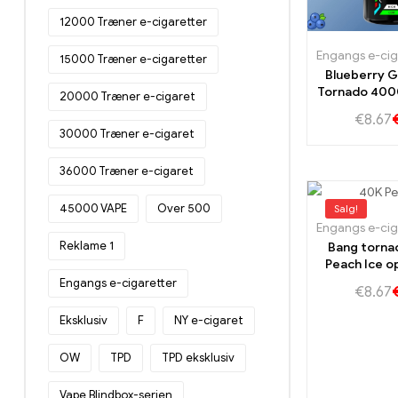
12000 Træner e-cigaretter
15000 Træner e-cigaretter
Blueberry 
Tornado 400
20000 Træner e-cigaret
vidunderli
€
8.67
blåbær o
30000 Træner e-cigaret
36000 Træner e-cigaret
45000 VAPE
Over 500
Salg!
Reklame 1
Bang torn
Peach Ice o
ultima
Engangs e-cigaretter
€
8.67
dampopl
Eksklusiv
F
NY e-cigaret
OW
TPD
TPD eksklusiv
Vape Blindbox-serien