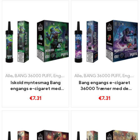
oplevelse
Alle
,
BANG 36000 PUFF
,
Engangs e-cigaretter
Alle
,
BANG 36000 PUFF
,
Engangs e-cigarette
,
Engangs e-cigaretter
Iskold myntesmag Bang
Bang engangs e-cigaret
engangs e-cigaret med
36000 Træner med de
36000 Puffs og mesh-coil
sødeste blandede frugter
€
7.31
€
7.31
for det ultimative kick af
for en ultimativ vaping-
friskhed
oplevelse takket være
mesh-spolen