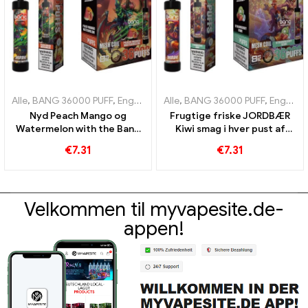
Alle
,
BANG 36000 PUFF
,
Engangs e-cigaretter
Alle
,
BANG 36000 PUFF
,
Engangs e-cigarette
,
Engangs e-cigaretter
Nyd Peach Mango og
Frugtige friske JORDBÆR
Watermelon with the Bang
Kiwi smag i hver pust af
36000 Puffs engangs e-
BANG 36000 Puffs engangs
€
7.31
€
7.31
cigaret og mesh spole
e-cigaret for langvarig
nydelse
Velkommen til myvapesite.de-
appen!