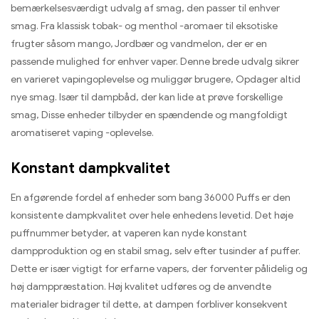
bemærkelsesværdigt udvalg af smag, den passer til enhver
smag. Fra klassisk tobak- og menthol -aromaer til eksotiske
frugter såsom mango, Jordbær og vandmelon, der er en
passende mulighed for enhver vaper. Denne brede udvalg sikrer
en varieret vapingoplevelse og muliggør brugere, Opdager altid
nye smag. Især til dampbåd, der kan lide at prøve forskellige
smag, Disse enheder tilbyder en spændende og mangfoldigt
aromatiseret vaping -oplevelse.
Konstant dampkvalitet
En afgørende fordel af enheder som bang 36000 Puffs er den
konsistente dampkvalitet over hele enhedens levetid. Det høje
puffnummer betyder, at vaperen kan nyde konstant
dampproduktion og en stabil smag, selv efter tusinder af puffer.
Dette er især vigtigt for erfarne vapers, der forventer pålidelig og
høj damppræstation. Høj kvalitet udføres og de anvendte
materialer bidrager til dette, at dampen forbliver konsekvent