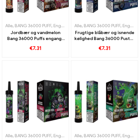
Alle
,
BANG 36000 PUFF
,
Engangs e-cigaretter
Alle
,
BANG 36000 PUFF
,
Engangs e-cigarette
,
Engangs e-cigaretter
Jordbær og vandmelon
Frugtige blåbær og isnende
Bang 36000 Puffs engangs
kølighed Bang 36000 Puster
e-cigaret med mesh spole
engangs e-cigaret for en
€
7.31
€
7.31
for intens nydelse
unik oplevelse
Alle
,
BANG 36000 PUFF
,
Engangs e-cigaretter
Alle
,
BANG 36000 PUFF
,
Engangs e-cigarette
,
Engangs e-cigaretter