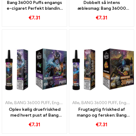
Bang 36000 Puffs engangs
Dobbelt så intens
e-cigaret Perfekt blanding
æblesmag: Bang 36000
af blåbær og hindbær med
Puffs engangs e-cigaret
€
7.31
€
7.31
mesh coil for frugtig 36000
med Double Apples for
Tog
maksimal nydelse
Alle
,
BANG 36000 PUFF
,
Engangs e-cigaretter Litauen
Alle
,
BANG 36000 PUFF
,
Engangs e-c
,
Engangs e-cigaretter
Oplev kølig druefriskhed
Frugtagtig friskhed af
med hvert pust af Bang
mango og fersken: Bang
36000 Puffs e-cigaret til
engangs e-cigaret med
€
7.31
€
7.31
engangsbrug med mesh-
36000 træner til en tropisk
spole for en intens drueis-
vapingoplevelse