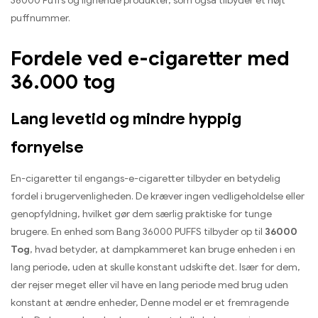
36000 Puffs og lignende produkter, som også tilbyder et højt
puffnummer.
Fordele ved e-cigaretter med
36.000 tog
Lang levetid og mindre hyppig
fornyelse
En-cigaretter til engangs-e-cigaretter tilbyder en betydelig
fordel i brugervenligheden. De kræver ingen vedligeholdelse eller
genopfyldning, hvilket gør dem særlig praktiske for tunge
brugere. En enhed som Bang 36000 PUFFS tilbyder op til
36000
Tog
, hvad betyder, at dampkammeret kan bruge enheden i en
lang periode, uden at skulle konstant udskifte det. Især for dem,
der rejser meget eller vil have en lang periode med brug uden
konstant at ændre enheder, Denne model er et fremragende