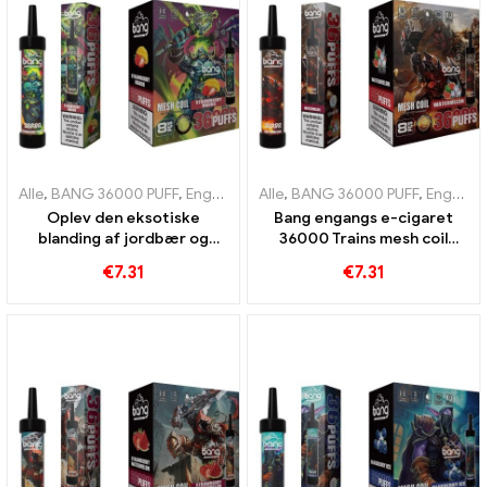
Alle
,
BANG 36000 PUFF
,
Engangs e-cigaretter
Alle
,
BANG 36000 PUFF
,
Engangs e-cigarette
,
Engangs e-cigaretter
Oplev den eksotiske
Bang engangs e-cigaret
blanding af jordbær og
36000 Trains mesh coil
mango bang 36000 Puffs
giver en forfriskende
€
7.31
€
7.31
engangs e-cigaret med
vandmelonoplevelse
mesh spole for intens
frugtnydelse