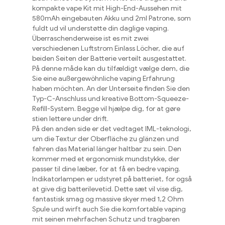
kompakte vape Kit mit High-End-Aussehen mit
580mAh eingebauten Akku und 2ml Patrone
, som
fuldt ud vil understøtte din daglige vaping.
Überraschenderweise ist es mit zwei
verschiedenen Luftstrom Einlass Löcher
,
die auf
beiden Seiten der Batterie verteilt ausgestattet
.
På denne måde kan du tilfældigt vælge dem,
die
Sie eine außergewöhnliche vaping Erfahrung
haben möchten
.
An der Unterseite finden Sie den
Typ-C-Anschluss und kreative Bottom-Squeeze-
Refill-System
. Begge vil hjælpe dig, for at gøre
stien lettere under drift.
På den anden side er det vedtaget IML-teknologi,
um die Textur der Oberfläche zu glänzen und
fahren das Material länger haltbar zu sein
. Den
kommer med et ergonomisk mundstykke, der
passer til dine læber, for at få en bedre vaping.
Indikatorlampen er udstyret på batteriet, for også
at give dig batterilevetid. Dette sæt vil vise dig,
fantastisk smag og massive skyer med 1,2
Ohm
Spule und wirft auch Sie die komfortable vaping
mit seinen mehrfachen Schutz und tragbaren