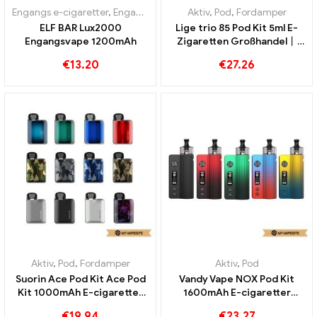
Engangs e-cigaretter
,
Engangs e-cigaretter Sverige
Aktiv
,
Pod
,
Fordamper
,
Engangs e-ciga
ELF BAR Lux2000
Lige trio 85 Pod Kit 5ml E-
Engangsvape 1200mAh
Zigaretten Großhandel丨
Custom
€
13.20
€
27.26
Aktiv
,
Pod
,
Fordamper
Aktiv
,
Pod
Suorin Ace Pod Kit Ace Pod
Vandy Vape NOX Pod Kit
Kit 1000mAh E-cigaretter
1600mAh E-cigaretter
Engros Custom
Engros丨 Custom
€
19.94
€
23.27