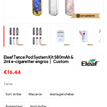
Eleaf Tance Pod System Kit 580mAh &
2ml e-cigaretter engros丨 Custom
€
16.44
Farve
Sort stribe
Macaron
skarlagensfeber
Agterstavn
Hvid stribe