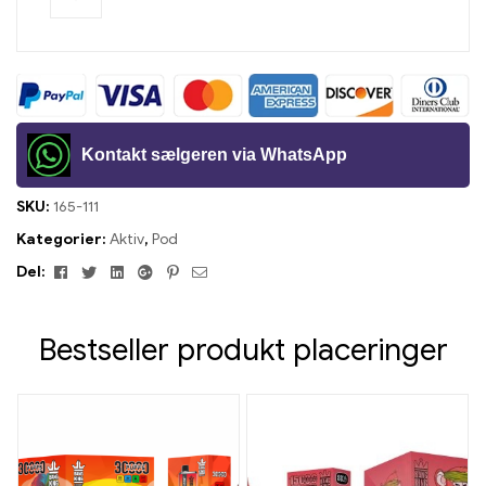
Kontakt sælgeren via WhatsApp
SKU:
165-111
Kategorier:
Aktiv
,
Pod
Facebook
Twitter
Linkedin
Google+
Pinterest
E-
Del:
mail
Bestseller produkt placeringer