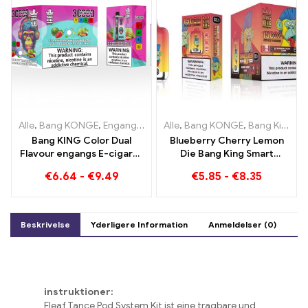
Alle
,
Bang KONGE
,
Engangs e-cigaretter Litauen
Alle
,
Bang KONGE
,
Engangs e-ciga
,
Bang King Smart skærm 15000 Puff
Bang KING Color Dual
Blueberry Cherry Lemon
Flavour engangs E-cigaret
Die Bang King Smart
30000 Træner fuld af
Screen 15000 Puffs En
€
6.64
-
€
9.49
€
5.85
-
€
8.35
smag med Strawberry
oversigt over en innovativ
Watermelon og Kiwi
e-cigaret til engangsbrug
Passion Fruit Guava
Beskrivelse
Yderligere Information
Anmeldelser (0)
instruktioner:
Eleaf Tance Pod System Kit ist eine tragbare und