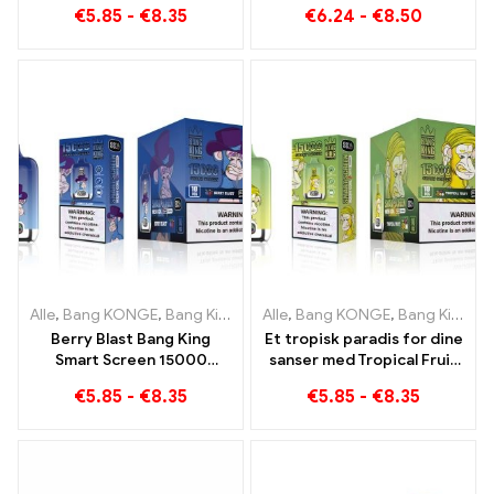
engangs E-cigaretter
€
5.85
-
€
8.35
€
6.24
-
€
8.50
Alle
,
Bang KONGE
,
Bang King Smart skærm 15000 Puff
Alle
,
Bang KONGE
,
Bang King Smart skærm 15000 Puff
,
Engangs e
Berry Blast Bang King
Et tropisk paradis for dine
Smart Screen 15000
sanser med Tropical Fruit
Puster ny generation af
Bang King Smart Screen
€
5.85
-
€
8.35
€
5.85
-
€
8.35
engangs e-cigaret
15000 Puff