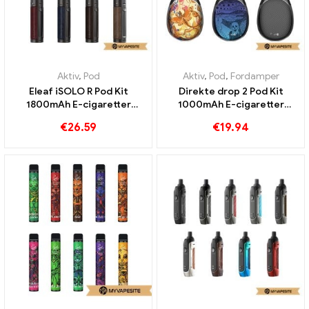
Aktiv
,
Pod
Aktiv
,
Pod
,
Fordamper
Eleaf iSOLO R Pod Kit
Direkte drop 2 Pod Kit
1800mAh E-cigaretter
1000mAh E-cigaretter
Engros丨 Custom
Engros丨 Custom
€
26.59
€
19.94