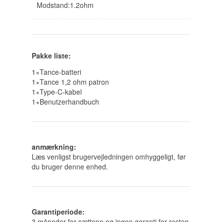
Modstand:1.2ohm
Pakke liste:
1×Tance-batteri
1×Tance 1,2 ohm patron
1×Type-C-kabel
1×Benutzerhandbuch
anmærkning:
Læs venligst brugervejledningen omhyggeligt, før
du bruger denne enhed.
Garantiperiode:
3 måneder for sættene og ingen garanti for resten