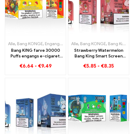
Alle
,
Bang KONGE
,
Engangs e-cigaretter Litauen
Alle
,
Bang KONGE
,
Engangs e-ciga
,
Bang King Smart skærm 15000 Puff
Bang KING farve 30000
Strawberry Watermelon
Puffs engangs e-cigaret.
Bang King Smart Screen
Den perfekte kombination
15000 Puff Nyd den
€
6.64
-
€
9.49
€
5.85
-
€
8.35
af kølig vandmelon-is og
afslappende fornøjelse af
tropisk jordbærmango
frugter