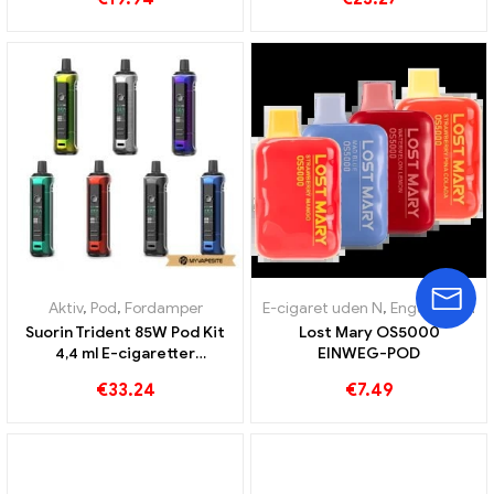
Aktiv
,
Pod
,
Fordamper
E-cigaret uden N
,
Engangs e-cigaretter
Suorin Trident 85W Pod Kit
Lost Mary OS5000
4,4 ml E-cigaretter
EINWEG-POD
Engrosrabat
€
33.24
€
7.49
Brugerdefineret