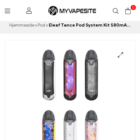
0
Myvapesite.de
Hjemmeside
Pod
Eleaf Tance Pod System Kit 580mAh & 2ml e-cigaretter engros丨 Custom