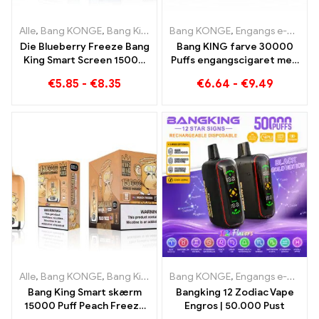
Alle
,
Bang KONGE
,
Bang King Smart skærm 15000 Puff
Bang KONGE
,
Engangs e-cigaretter Litauen
,
Engangs e
Die Blueberry Freeze Bang
Bang KING farve 30000
King Smart Screen 15000
Puffs engangscigaret med
Puff tilbyder en lækker
to smagsvarianter Red Bull
€
5.85
-
€
8.35
€
6.64
-
€
9.49
Energy Watermelon
Bubble Gum Sweet
Alle
,
Bang KONGE
,
Bang King Smart skærm 15000 Puff
Bang KONGE
,
Engangs e-cigaretter
,
Engangs e
Bang King Smart skærm
Bangking 12 Zodiac Vape
15000 Puff Peach Freeze
Engros | 50.000 Pust