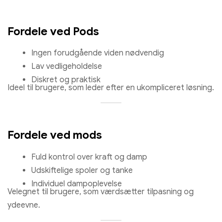
Fordele ved Pods
Ingen forudgående viden nødvendig
Lav vedligeholdelse
Diskret og praktisk
Ideel til brugere, som leder efter en ukompliceret løsning.
Fordele ved mods
Fuld kontrol over kraft og damp
Bang konge 50000 Puffs frugtagtige aromaer af jordbær man
jordbær kiwi for en intensiv dampoplevelse
Udskiftelige spoler og tanke
Individuel dampoplevelse
€
8.67
Velegnet til brugere, som værdsætter tilpasning og
ydeevne.
Vælg muligheder