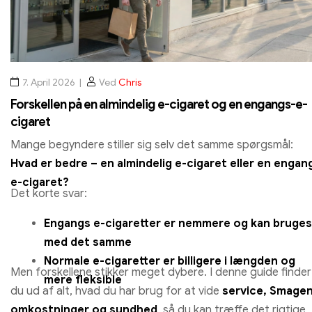
7. April 2026
Ved
Chris
Forskellen på en almindelig e-cigaret og en engangs-e-
cigaret
Mange begyndere stiller sig selv det samme spørgsmål:
Hvad er bedre – en almindelig e-cigaret eller en engan
e-cigaret?
Det korte svar:
Engangs e-cigaretter er nemmere og kan bruges
med det samme
Normale e-cigaretter er billigere i længden og
Men forskellene stikker meget dybere. I denne guide finder
mere fleksible
du ud af alt, hvad du har brug for at vide
service, Smagen
omkostninger og sundhed
, så du kan træffe det rigtige