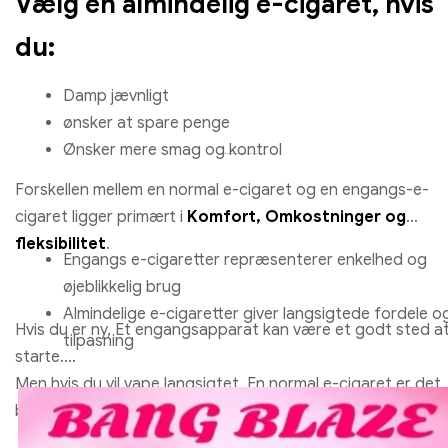
Vælg en almindelig e-cigaret, hvis
du:
Damp jævnligt
ønsker at spare penge
Ønsker mere smag og kontrol
Forskellen mellem en normal e-cigaret og en engangs-e-
cigaret ligger primært i
Komfort, Omkostninger og
fleksibilitet
.
Engangs e-cigaretter repræsenterer enkelhed og
øjeblikkelig brug
Almindelige e-cigaretter giver langsigtede fordele o
Hvis du er ny, Et engangsapparat kan være et godt sted a
tilpasning
starte.
Men hvis du vil vape langsigtet, En normal e-cigaret er det
bedste valg.