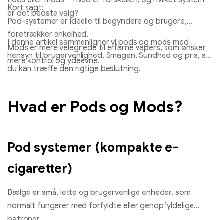
Kort sagt:
er det bedste valg?
Pod-systemer er ideelle til begyndere og brugere,
foretrækker enkelhed.
I denne artikel sammenligner vi pods og mods med
Mods er mere velegnede til erfarne vapers, som ønsker
hensyn til brugervenlighed, Smagen, Sundhed og pris, så
mere kontrol og ydeevne.
du kan træffe den rigtige beslutning.
RandM Tornado 7000 Blind kasse | 7000 Pust | Hurtig forsendels
EU
€
6.00
Hvad er Pods og Mods?
Vælg muligheder
Pod systemer (kompakte e-
cigaretter)
Bælge er små, lette og brugervenlige enheder, som
normalt fungerer med forfyldte eller genopfyldelige
patroner.