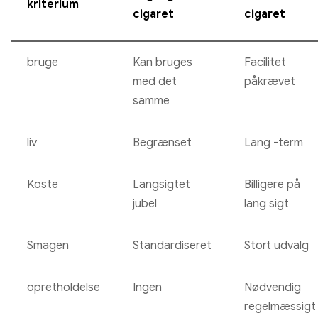
kriterium
cigaret
cigaret
bruge
Kan bruges
Facilitet
med det
påkrævet
samme
liv
Begrænset
Lang -term
Koste
Langsigtet
Billigere på
jubel
lang sigt
Smagen
Standardiseret
Stort udvalg
opretholdelse
Ingen
Nødvendig
regelmæssigt