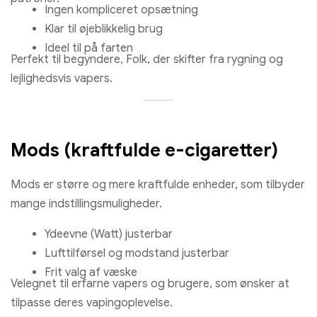
Ingen kompliceret opsætning
Klar til øjeblikkelig brug
Ideel til på farten
Perfekt til begyndere, Folk, der skifter fra rygning og
lejlighedsvis vapers.
Mods (kraftfulde e-cigaretter)
Mods er større og mere kraftfulde enheder, som tilbyder
mange indstillingsmuligheder.
Ydeevne (Watt) justerbar
Lufttilførsel og modstand justerbar
Bang konge 50000 Puffs jordbær vandmelon og kiwi passion fr
guava smag
Frit valg af væske
Velegnet til erfarne vapers og brugere, som ønsker at
€
8.67
tilpasse deres vapingoplevelse.