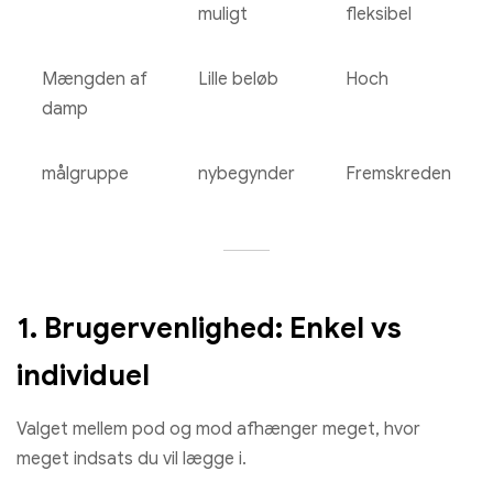
muligt
fleksibel
Mængden af
Lille beløb
Hoch
​​damp
Bang konge 50000 Puffs jordbær vandmelon og sort drage i
smag
målgruppe
nybegynder
Fremskreden
€
8.67
Vælg muligheder
1. Brugervenlighed: Enkel vs
individuel
Valget mellem pod og mod afhænger meget, hvor
meget indsats du vil lægge i.