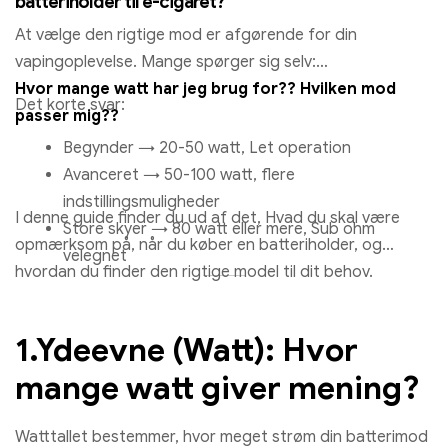
batteriholder til e-cigaret?
At vælge den rigtige mod er afgørende for din
vapingoplevelse. Mange spørger sig selv:
Hvor mange watt har jeg brug for?? Hvilken mod
Det korte svar:
passer mig??
Begynder → 20-50 watt, Let operation
Avanceret → 50-100 watt, flere
indstillingsmuligheder
I denne guide finder du ud af det, Hvad du skal være
Store skyer → 80 watt eller mere, Sub ohm
opmærksom på, når du køber en batteriholder, og
velegnet
hvordan du finder den rigtige model til dit behov.
1.Ydeevne (Watt): Hvor
mange watt giver mening?
Watttallet bestemmer, hvor meget strøm din batterimod