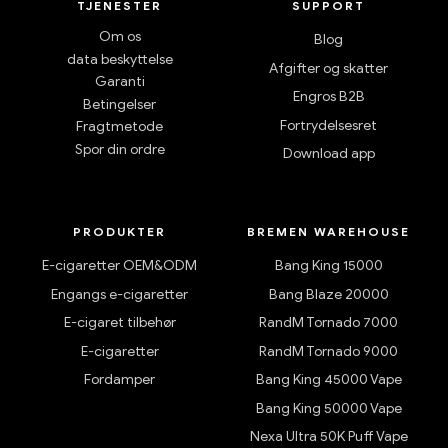
TJENESTER
SUPPORT
Om os
Blog
data beskyttelse
Afgifter og skatter
Garanti
Engros B2B
Betingelser
Fortrydelsesret
Fragtmetode
Spor din ordre
Download app
PRODUKTER
BREMEN WAREHOUSE
E-cigaretter OEM&ODM
Bang King 15000
Engangs e-cigaretter
Bang Blaze 20000
E-cigaret tilbehør
RandM Tornado 7000
E-cigaretter
RandM Tornado 9000
Fordamper
Bang King 45000 Vape
Bang King 50000 Vape
Nexa Ultra 50K Puff Vape