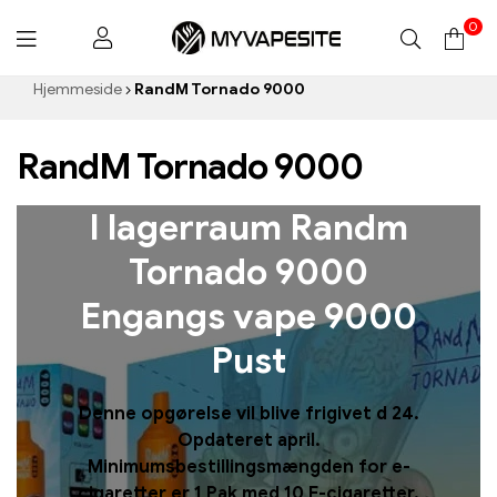
0
Myvapesite.de
Hjemmeside
RandM Tornado 9000
RandM Tornado 9000
I lagerraum Randm
Tornado 9000
Engangs vape 9000
Pust
Denne opgørelse vil blive frigivet d 24.
Opdateret april.
Minimumsbestillingsmængden for e-
cigaretter er 1 Pak med 10 E-cigaretter.