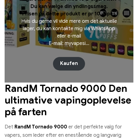
Du kan vælge din yndlingssmag.
Prisen på dette produkt er pr 10 vapes
Hvis du gerne vil vide mere om det aktuelle
lager, du kan kontakte mig via WhatsApp
eller e-mail
E-mail: myvapesi…
Kaufen
RandM Tornado 9000 Den
ultimative vapingoplevelse
på farten
Det
RandM Tornado 9000
er det perfekte valg for
vapers, som leder efter en enestående og langvarig