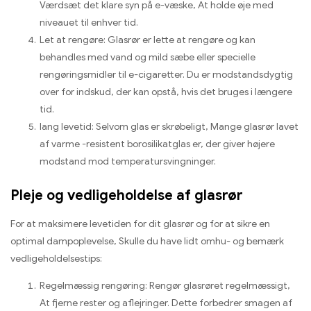
Værdsæt det klare syn på e-væske, At holde øje med
niveauet til enhver tid.
Let at rengøre: Glasrør er lette at rengøre og kan
behandles med vand og mild sæbe eller specielle
rengøringsmidler til e-cigaretter. Du er modstandsdygtig
over for indskud, der kan opstå, hvis det bruges i længere
tid.
lang levetid: Selvom glas er skrøbeligt, Mange glasrør lavet
af varme -resistent borosilikatglas er, der giver højere
modstand mod temperatursvingninger.
Pleje og vedligeholdelse af glasrør
For at maksimere levetiden for dit glasrør og for at sikre en
optimal dampoplevelse, Skulle du have lidt omhu- og bemærk
vedligeholdelsestips:
Regelmæssig rengøring: Rengør glasrøret regelmæssigt,
At fjerne rester og aflejringer. Dette forbedrer smagen af ​​