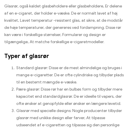
Glasrør, også kaldet glasbeholdere eller glasbeholdere, Er delene
af en e-cigaret, der holder e-væske. De er normalt lavet af høj
kvalitet, Lavet temperatur -resistent glas, at sikre, at de modstår
de høje temperaturer, der genereres ved fordampning. Disse rør
kan være i forskellige størrelser, Formularer og design er
tilgængelige, At matche forskellige e-cigaretmodeller.
Typer af glasrør
Standard glasrør: Disse er de mest almindelige og bruges i
mange e-cigaretter. De er ofte cylindriske og tilbyder plads
til en bestemt mængde e-væske.
Pære glasrør: Disse rør har en bulbøs form og tilbyder mere
kapacitet end standardglasrør. De er ideelle til vapers, der
ofte ønsker at genopfylde eller ønsker en længere levetid.
Glasrør med specielle designs: Nogle producenter tilbyder
glasrør med unikke design eller farver, At tilpasse
udseendet af e-cigaretten og tilpasse sig den personlige