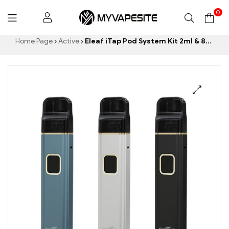
0
Myvapesite.de
Home Page
Active
Eleaf iTap Pod System Kit 2ml & 800mAh E-Zigaretten Großhandel丨Custom