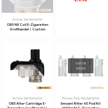
€
19.94
Active
,
Verdampfer
OBS NX Coil E-Zigaretten
Großhandel丨Custom
OUT OF
STOCK
Active
,
Verdampfer
Active
,
Pod
,
Verdampfer
OBS Alter Cartridge E-
Smoant Ritter 40 Pod Kit