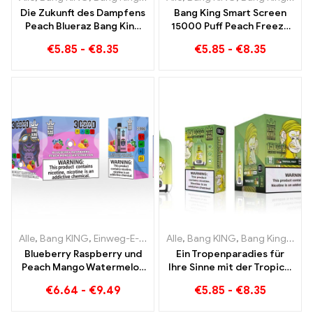
Die Zukunft des Dampfens
Bang King Smart Screen
Peach Blueraz Bang King
15000 Puff Peach Freeze
Smart Screen 15000 Puff
Einweg E-Zigaretten
€
5.85
-
€
8.35
€
5.85
-
€
8.35
Alle
,
Bang KING
,
Einweg-E-Zigaretten Litauen
Alle
,
Bang KING
,
Einweg-E-Zigaret
,
Bang King Smart Screen 15000 Puff
Blueberry Raspberry und
Ein Tropenparadies für
Peach Mango Watermelon
Ihre Sinne mit der Tropical
Bang KING Farbe 30000
Fruit Bang King Smart
€
6.64
-
€
9.49
€
5.85
-
€
8.35
Puffs EINWEG E-
Screen 15000 Puff
ZIGARETTEN Dual Flavor