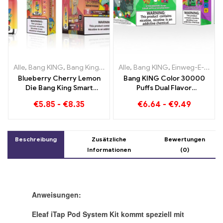
Alle
,
Bang KING
,
Bang King Smart Screen 15000 Puff
Alle
,
Bang KING
,
Einweg-E-Zigaretten Litauen
,
Einweg-E-Zi
Blueberry Cherry Lemon
Bang KING Color 30000
Die Bang King Smart
Puffs Dual Flavor
Screen 15000 Puffs Ein
Doppelter Genuss mit
€
5.85
-
€
8.35
€
6.64
-
€
9.49
Überblick über ein
Strawberry Kiwi und Sour
innovatives Einweg E-
Apple Raspberry
Zigaretten
Beschreibung
Zusätzliche
Bewertungen
Informationen
(0)
Anweisungen:
Eleaf iTap Pod System Kit kommt speziell mit