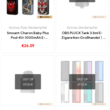
Active
,
Pod
,
Verdampfer
Active
,
Verdampfer
Smoant Charon Baby Plus
OBS PLUCK Tank 3.5ml E-
Pod-Kit 1000mAh E-
Zigaretten Großhandel丨
Zigaretten Großhandel丨
Custom
€
26.59
Custom
OUT OF
OUT OF
STOCK
STOCK