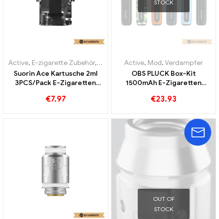
STOCK
Active
,
E-zigarette Zubehör
,
Verdampfer
Active
,
Mod
,
Verdampfer
Suorin Ace Kartusche 2ml
OBS PLUCK Box-Kit
3PCS/Pack E-Zigaretten
1500mAh E-Zigaretten
Großhandel丨Custom
Großhandel丨Custom
€
7.97
€
23.93
OUT OF
STOCK