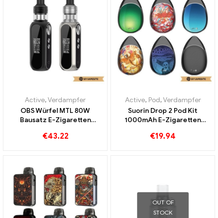
Active
,
Verdampfer
Active
,
Pod
,
Verdampfer
OBS Würfel MTL 80W
Suorin Drop 2 Pod Kit
Bausatz E-Zigaretten
1000mAh E-Zigaretten
Großhandel丨Custom
Großhandel丨Custom
€
43.22
€
19.94
OUT OF
STOCK