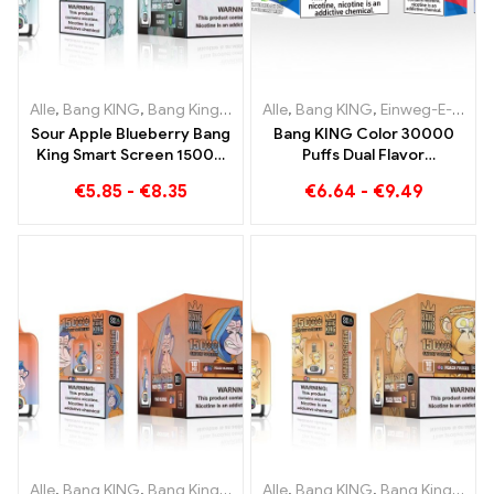
Alle
,
Bang KING
,
Bang King Smart Screen 15000 Puff
Alle
,
Bang KING
,
Einweg-E-Zigaretten Litauen
,
Einweg-E-Zi
Sour Apple Blueberry Bang
Bang KING Color 30000
King Smart Screen 15000
Puffs Dual Flavor
Puff Ein unvergleichliches
Einweggerät Die perfekte
€
5.85
-
€
8.35
€
6.64
-
€
9.49
Dampferlebnis voller
Kombination aus Blueberry
frischer Aromen
Raspberry und Peach
Mango Watermelon
Alle
,
Bang KING
,
Bang King Smart Screen 15000 Puff
Alle
,
Bang KING
,
Bang King Smart Screen 15000 Puff
,
Einweg-E-Zi