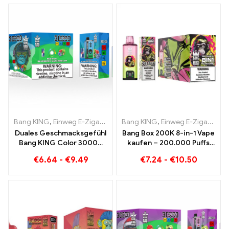
Einweggerät Die perfekte
Kombination
Bang KING
,
Einweg E-Zigaretten
,
Bang KING
Einweg-E-Zigaretten Litauen
,
Einweg E-Zigaretten
,
E
Duales Geschmacksgefühl
Bang Box 200K 8-in-1 Vape
Bang KING Color 30000
kaufen – 200.000 Puffs
Puffs Red Bull und
und 10 Flavors
€
6.64
-
€
9.49
€
7.24
-
€
10.50
Blueberry Watermelon
30000 Puffs Einweg-E-
Zigarette