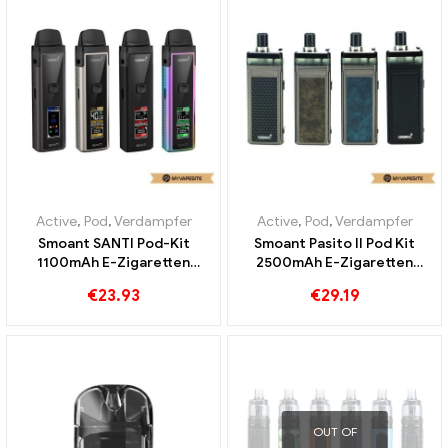
Active
,
Pod
,
Verdampfer
Active
,
Pod
,
Verdampfer
Smoant SANTI Pod-Kit
Smoant Pasito II Pod Kit
1100mAh E-Zigaretten
2500mAh E-Zigaretten
Großhandel丨Custom
Großhandel丨Custom
€
23.93
€
29.19
OUT OF