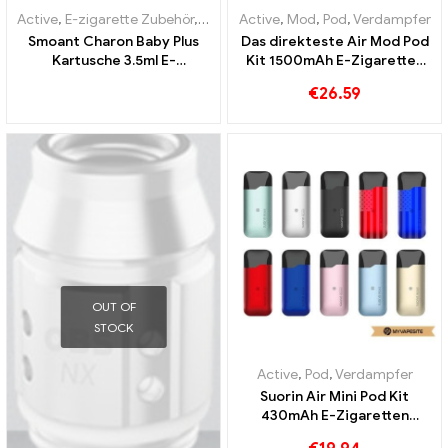
Active
,
E-zigarette Zubehör
,
Verdampfer
Active
,
Mod
,
Pod
,
Verdampfer
Smoant Charon Baby Plus
Das direkteste Air Mod Pod
Kartusche 3.5ml E-
Kit 1500mAh E-Zigaretten
Zigaretten Großhandel丨
Großhandel丨Custom
€
26.59
Custom
OUT OF
STOCK
Active
,
Pod
,
Verdampfer
Suorin Air Mini Pod Kit
430mAh E-Zigaretten
Großhandel丨Custom