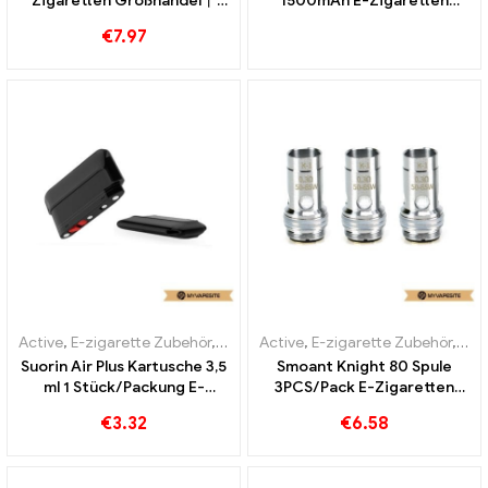
Zigaretten Großhandel丨
1500mAh E-Zigaretten
Custom
Großhandel丨Custom
€
7.97
Active
,
E-zigarette Zubehör
,
Verdampfer
Active
,
E-zigarette Zubehör
,
Ver
Suorin Air Plus Kartusche 3,5
Smoant Knight 80 Spule
ml 1 Stück/Packung E-
3PCS/Pack E-Zigaretten
Zigaretten Großhandel丨
Großhandel丨Custom
€
3.32
€
6.58
Custom