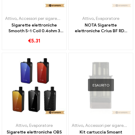
Attivo
,
Accessori per sigarette elettroniche
Attivo
,
Evaporatore
,
Evaporatore
Sigarette elettroniche
NOTA Sigarette
Smooth S-1 Coil 0.4ohm 3
elettroniche Crius BF RDA
pezzi / pacco all'ingrosso丨
all'ingrosso丨Personalizzato
€
5.31
Personalizzato
ESAURITO
Attivo
,
Evaporatore
Attivo
,
Accessori per sigarette elettroniche
Sigarette elettroniche OBS
Kit cartuccia Smoant