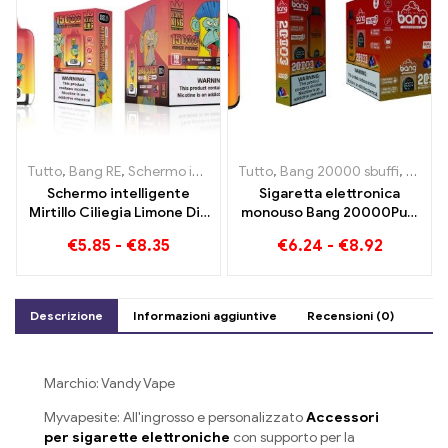
Tutto
,
Bang RE
,
Schermo intelligente Bang King 15000 Soffio
Tutto
,
Bang 20000 sbuffi
,
Bang 
,
Siga
Schermo intelligente
Sigaretta elettronica
Mirtillo Ciliegia Limone Die
monouso Bang 20000Puff
Bang King 15000 Puffs Una
al gusto di mirtillo e
€
5.85
-
€
8.35
€
6.24
-
€
8.92
panoramica di
anguria e Dual Mesh
un'innovativa sigaretta
elettronica usa e getta
Descrizione
Informazioni aggiuntive
Recensioni (0)
Marchio: Vandy Vape
Myvapesite: All'ingrosso e personalizzato
Accessori
per sigarette elettroniche
con supporto per la