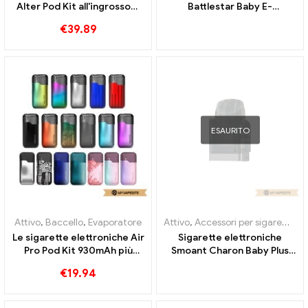
Alter Pod Kit all'ingrosso丨
Battlestar Baby E-
Personalizzato
Zigaretten Commercio
€
39.89
all'ingrosso丨Custom
ESAURITO
Attivo
,
Baccello
,
Evaporatore
Attivo
,
Accessori per sigarette elettroniche
Le sigarette elettroniche Air
Sigarette elettroniche
Pro Pod Kit 930mAh più
Smoant Charon Baby Plus
dirette all'ingrosso丨
con cartuccia da 3,5 ml
€
19.94
Personalizzato
all'ingrosso丨Personalizzato