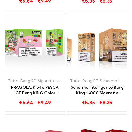
€
6.64
-
€
9.49
€
5.85
-
€
8.35
treno pieno di sapore con
Jelly Bang King Smart
anguria alla fragola e
Screen 15000 Soffio
guava al frutto della
passione al kiwi
Tutto
,
Bang RE
,
Sigarette elettroniche usa e getta Lituania
Tutto
,
Bang RE
,
Schermo intelligente Bang King 15000 Soffio
,
Sigare
FRAGOLA, KIwI e PESCA
Schermo intelligente Bang
ICE Bang KING Color
King 15000 Sigarette
30000 Sigaretta
elettroniche usa e getta
€
6.64
-
€
9.49
€
5.85
-
€
8.35
Elettronica Usa e Getta
Puff Peach Freeze
Puffs - Doppio Gusto per
un'esperienza di svapo
unica