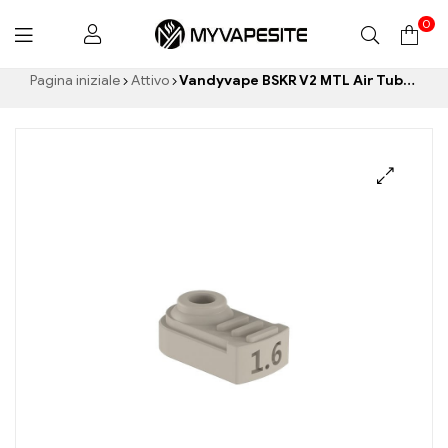
0
Myvapesite.de
Pagina iniziale
Attivo
Vandyvape BSKR V2 MTL Air Tube 6 pezzi/pacco Sigarette elettroniche all'ingrosso丨Personalizzato