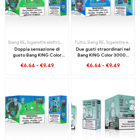
Bang RE
,
Sigarette elettroniche usa e getta
Tutto
,
Bang RE
,
Sigarette elettroniche
,
Sigarette elettroniche usa e getta Lituania
Doppia sensazione di
Due gusti straordinari nel
gusto Bang KING Color
Bang KING Color 30000
30000 Bignè Red Bull e
Puffs E-Zigarette Mirtilli
€
6.64
-
€
9.49
€
6.64
-
€
9.49
Mirtilli Anguria 30000
Lamponi Misti e Frutta
Sigaretta elettronica usa e
Ammuffita
getta