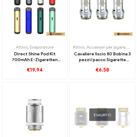
Attivo
,
Evaporatore
Attivo
,
Accessori per sigarette elettroniche
Direct Shine Pod Kit
Cavaliere liscio 80 Bobina 3
700mAh E-Zigaretten
pezzi/pacco Sigarette
Commercio all'ingrosso丨
elettroniche all'ingrosso丨
€
19.94
€
6.58
Custom
Personalizzato
ESAURITO