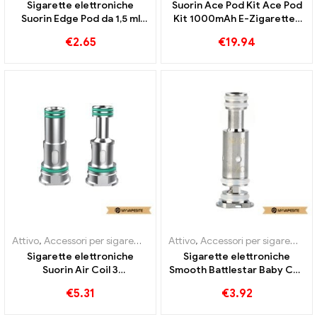
Sigarette elettroniche
Suorin Ace Pod Kit Ace Pod
Suorin Edge Pod da 1,5 ml
Kit 1000mAh E-Zigaretten
all'ingrosso丨Personalizzato
Commercio all'ingrosso丨
€
2.65
€
19.94
Custom
Attivo
,
Accessori per sigarette elettroniche
Attivo
,
Accessori per sigarette elettroniche
,
Evaporatore
Sigarette elettroniche
Sigarette elettroniche
Suorin Air Coil 3
Smooth Battlestar Baby Coil
pezzi/pacco all'ingrosso丨
all'ingrosso丨Personalizzato
€
5.31
€
3.92
Personalizzato