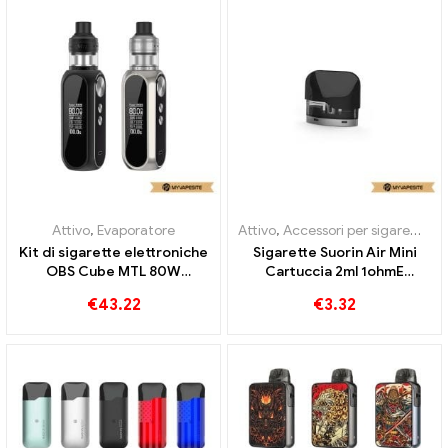
Attivo
,
Evaporatore
Attivo
,
Accessori per sigarette elettroniche
Kit di sigarette elettroniche
Sigarette Suorin Air Mini
OBS Cube MTL 80W
Cartuccia 2ml 1ohmE
all'ingrosso丨Personalizzato
all'ingrosso丨Personalizzato
€
43.22
€
3.32