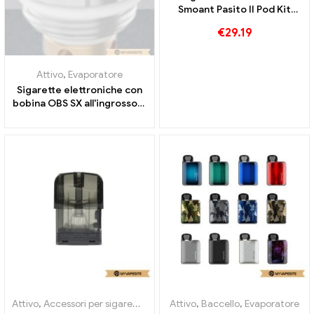
Smoant Pasito II Pod Kit
2500mAh all'ingrosso丨
€
29.19
Personalizzato
Attivo
,
Evaporatore
Sigarette elettroniche con
bobina OBS SX all'ingrosso丨
Personalizzato
Attivo
,
Accessori per sigarette elettroniche
Attivo
,
Baccello
,
Evaporatore
,
Evaporatore