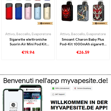
Attivo
,
Baccello
,
Evaporatore
Attivo
,
Baccello
,
Evaporatore
Sigarette elettroniche
Smoant Charon Baby Plus
Suorin Air Mini Pod Kit
Pod-Kit 1000mAh sigaretta
430mAh all'ingrosso丨
elettronica Commercio
€
19.94
€
26.59
Personalizzato
all'ingrosso丨Custom
Benvenuti nell'app myvapesite.de!