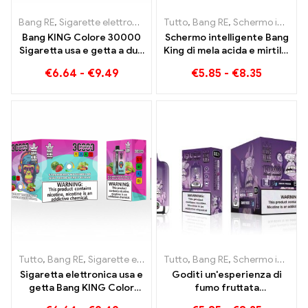
Bang RE
,
Sigarette elettroniche usa e getta Lituania
Tutto
,
Bang RE
,
Schermo intelligente Bang King 15000 Soffio
,
Sigarette el
Bang KING Colore 30000
Schermo intelligente Bang
Sigaretta usa e getta a due
King di mela acida e mirtillo
gusti Red Bull Energy
15000 Puff Un'esperienza
€
6.64
-
€
9.49
€
5.85
-
€
8.35
Watermelon Bubble Gum
di svapo incomparabile
Sweet
piena di sapori freschi
Tutto
,
Bang RE
,
Sigarette elettroniche usa e getta Lituania
Tutto
,
Bang RE
,
Schermo intelligente Bang King 15000 Soffio
,
Sigare
Sigaretta elettronica usa e
Goditi un'esperienza di
getta Bang KING Color
fumo fruttata
doppio sapore 30000 Un
incomparabile con Grape