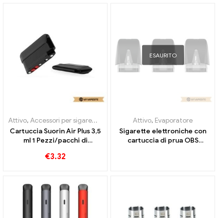
ESAURITO
Attivo
,
Accessori per sigarette elettroniche
Attivo
,
Evaporatore
,
Evaporatore
Cartuccia Suorin Air Plus 3,5
Sigarette elettroniche con
ml 1 Pezzi/pacchi di
cartuccia di prua OBS
sigarette elettroniche
all'ingrosso丨Personalizzato
€
3.32
all'ingrosso丨Personalizzato