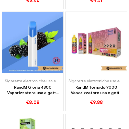
€
8.62
€
4.51
Sigarette elettroniche usa e getta
Sigarette elettroniche usa e getta
RandM Gloria 4800
RandM Tornado 9000
Vaporizzatore usa e getta
Vaporizzatore usa e getta
4800 sbuffi
9000 sbuffi
€
8.08
€
9.88