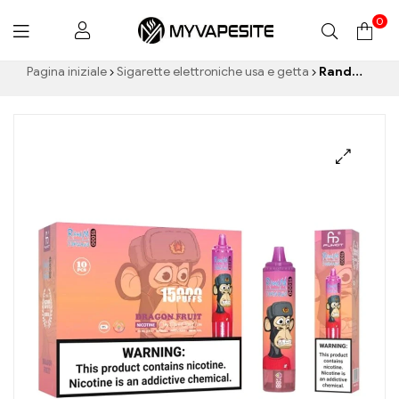
0
Myvapesite.de
Pagina iniziale
Sigarette elettroniche usa e getta
Randm Tornado 15000 Vaporizzatore usa e getta 15000 sbuffi