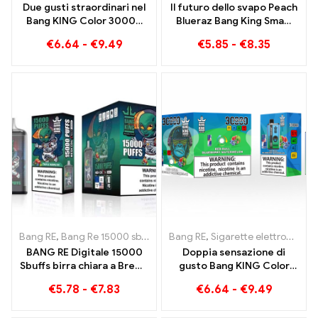
Due gusti straordinari nel
Il futuro dello svapo Peach
Bang KING Color 30000
Blueraz Bang King Smart
Puffs E-Zigarette Mirtilli
Screen 15000 Soffio
€
6.64
-
€
9.49
€
5.85
-
€
8.35
Lamponi Misti e Frutta
Ammuffita
Bang RE
,
Bang Re 15000 sbuffi
,
Sigaretta elettronica usa e getta c
Bang RE
,
Sigarette elettroniche usa e getta
BANG RE Digitale 15000
Doppia sensazione di
Sbuffs birra chiara a Brema
gusto Bang KING Color
15000 Divertimento senza
30000 Bignè Red Bull e
€
5.78
-
€
7.83
€
6.64
-
€
9.49
treno
Mirtilli Anguria 30000
Sigaretta elettronica usa e