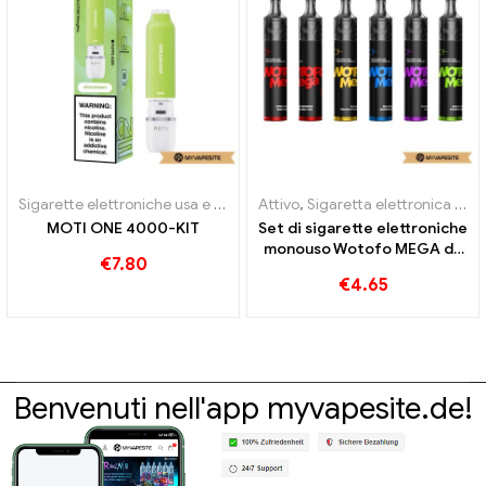
Sigarette elettroniche usa e getta
,
Attivo
Sigarette elettroniche usa e gett
,
Sigaretta elettronica usa e getta con nicotina
MOTI ONE 4000-KIT
Set di sigarette elettroniche
monouso Wotofo MEGA da
€
7.80
980 mAh all'ingrosso丨
€
4.65
Personalizzato
Benvenuti nell'app myvapesite.de!