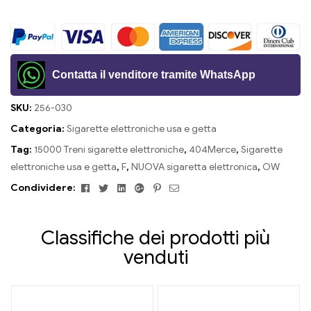
Contatta il venditore tramite WhatsApp
SKU:
256-030
Categoria:
Sigarette elettroniche usa e getta
Tag:
15000 Treni sigarette elettroniche
,
404Merce
,
Sigarette
elettroniche usa e getta
,
F
,
NUOVA sigaretta elettronica
,
OW
Facebook
Twitter
Linkedin
Google+
Pinterest
E-
Condividere:
mail
Classifiche dei prodotti più
venduti