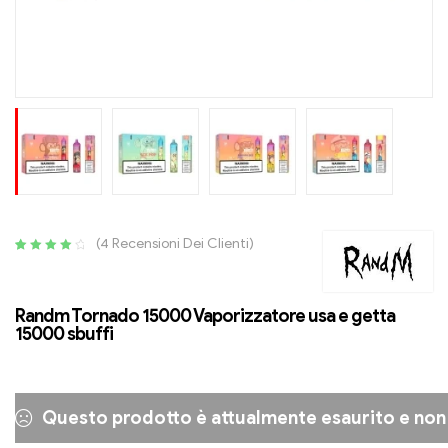
(
4
Recensioni Dei Clienti)
Valutato
4
4.15
fuori
da 5
Randm Tornado 15000 Vaporizzatore usa e getta
basato
15000 sbuffi
su
Valutazioni
dei clienti
Questo prodotto è attualmente esaurito e non 