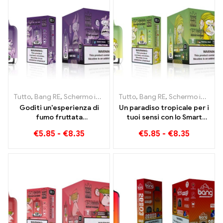
Tutto
,
Bang RE
,
Schermo intelligente Bang King 15000 Soffio
Tutto
,
Bang RE
,
Schermo intelligente Bang King 15000 Soffio
,
Siga
Goditi un'esperienza di
Un paradiso tropicale per i
fumo fruttata
tuoi sensi con lo Smart
incomparabile con Grape
Screen Tropical Fruit Bang
€
5.85
-
€
8.35
€
5.85
-
€
8.35
Jelly Bang King Smart
King 15000 Soffio
Screen 15000 Soffio