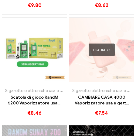
6000 sbuffi
€
9.80
€
8.62
ESAURITO
Sigarette elettroniche usa e getta
Sigarette elettroniche usa e getta
Scatola di gioco RandM
CAMBIARE CASA 4000
5200 Vaporizzatore usa e
Vaporizzatore usa e getta
getta 5200 sbuffi
4000 sbuffi
€
8.46
€
7.54