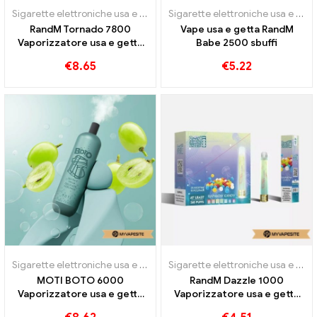
Sigarette elettroniche usa e getta
Sigarette elettroniche usa e getta
RandM Tornado 7800
Vape usa e getta RandM
Vaporizzatore usa e getta
Babe 2500 sbuffi
7800 sbuffi
€
8.65
€
5.22
Sigarette elettroniche usa e getta
,
Sigarette elettroniche usa e get
Sigarette elettroniche usa e getta
MOTI BOTO 6000
RandM Dazzle 1000
Vaporizzatore usa e getta
Vaporizzatore usa e getta
6000 sbuffi
1000 sbuffi