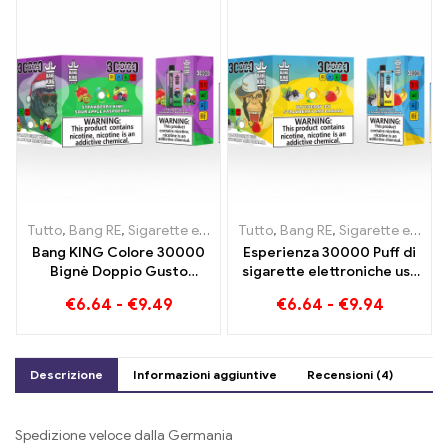
getta
Tutto
,
Bang RE
,
Sigarette elettroniche usa e getta Lituania
Tutto
,
Bang RE
,
Sigarette elettroniche usa e getta Lituania
,
Sigare
Bang KING Colore 30000
Esperienza 30000 Puff di
Bignè Doppio Gusto
sigarette elettroniche usa
Doppio godimento con
e getta puro divertimento
€
6.64
-
€
9.49
€
6.64
-
€
9.94
Fragola Kiwi e Lampone
Blueberry Ice incontra
Mela Acida
Strawberry Banana nel
colore Bang KING
Descrizione
Informazioni aggiuntive
Recensioni (4)
Spedizione veloce dalla Germania