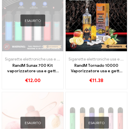
ESAURITO
Sigarette elettroniche usa e getta
Sigarette elettroniche usa e getta
RandM Sunax 700 Kit
RandM Tornado 10000
vaporizzatore usa e getta
Vaporizzatore usa e getta
sostituibile con pod
10000 Treni
€
12.00
€
11.38
ESAURITO
ESAURITO