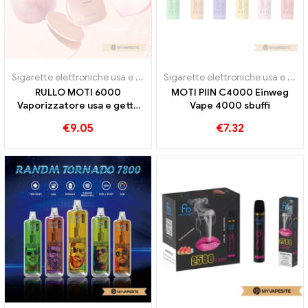
Sigarette elettroniche usa e getta
Sigarette elettroniche usa e getta
RULLO MOTI 6000
MOTI PIIN C4000 Einweg
Vaporizzatore usa e getta
Vape 4000 sbuffi
6000 sbuffi
€
9.05
€
7.32