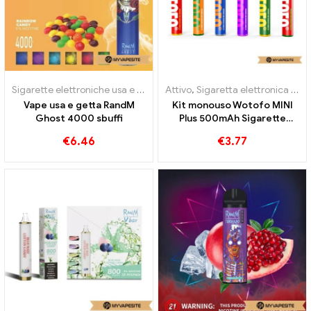
Sigarette elettroniche usa e getta
Attivo
,
Sigaretta elettronica usa e getta con nicotina
Vape usa e getta RandM
Kit monouso Wotofo MINI
Ghost 4000 sbuffi
Plus 500mAh Sigarette
elettroniche monouso
€
6.46
€
3.77
all'ingrosso丨Personalizzato