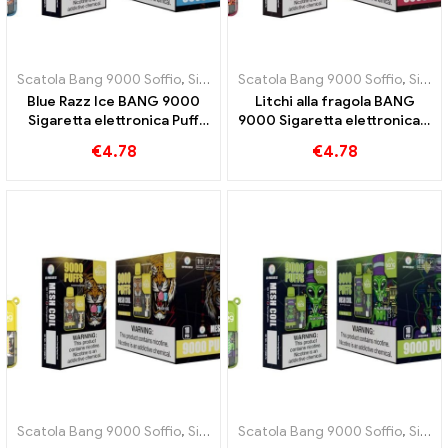
Scatola Bang 9000 Soffio
,
Sigarette elettroniche usa e getta Svezia
Scatola Bang 9000 Soffio
,
Sigarette elettroniche usa e getta Svezia
Blue Razz Ice BANG 9000
Litchi alla fragola BANG
Sigaretta elettronica Puff
9000 Sigaretta elettronica a
Mirtilli dolci e freschezza
sbuffo, la perfetta
€
4.78
€
4.78
rinfrescante
combinazione di freschezza
tropicale di fragola e litchi
Scatola Bang 9000 Soffio
,
Sigarette elettroniche usa e getta Svezia
Scatola Bang 9000 Soffio
,
Sigarette elettroniche usa e getta Svezia