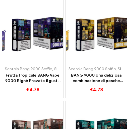
orsetti gommosi che
adorerai
Scatola Bang 9000 Soffio
,
Sigarette elettroniche usa e getta Svezia
Scatola Bang 9000 Soffio
,
Sigarette elettroniche usa e getta Svezia
Frutta tropicale BANG Vape
BANG 9000 Una deliziosa
9000 Bignè Provate il gusto
combinazione di pesche
esotico dei frutti tropicali
succose ed esotici mango-
€
4.78
€
4.78
pesca-mango