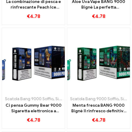
La combinazione di pesca e
Aloe Uva Vape BANG 9000
rinfrescante Peach Ice
Bignè La perfetta
BANG 9000 Puff di
combinazione di aloe vera e
€
4.78
€
4.78
sigarette elettroniche usa e
uva
getta
Scatola Bang 9000 Soffio
,
Sigarette elettroniche usa e getta Svezia
Scatola Bang 9000 Soffio
,
Sigarette elettroniche usa e getta Svezia
Ci pensa Gummy Bear 9000
Menta fresca BANG 9000
Sigaretta elettronica a
Bignè Il rinfresco definitivo
sbuffo per un'esperienza di
con puro sapore di menta
€
4.78
€
4.78
svapo dolce e giocosa,
piena di sapori fruttati di