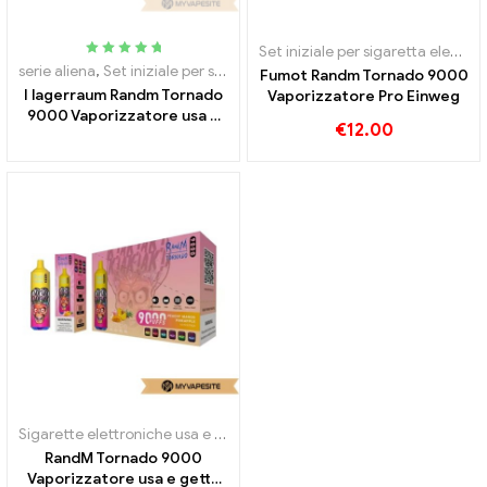
Set iniziale per sigaretta elettronica
Valutato
5.00
serie aliena
,
Set iniziale per sigaretta elettronica
,
Sigarette elettron
Fumot Randm Tornado 9000
fuori da 5
I lagerraum Randm Tornado
Vaporizzatore Pro Einweg
9000 Vaporizzatore usa e
€
12.00
getta 9000 sbuffi
Sigarette elettroniche usa e getta
RandM Tornado 9000
Vaporizzatore usa e getta