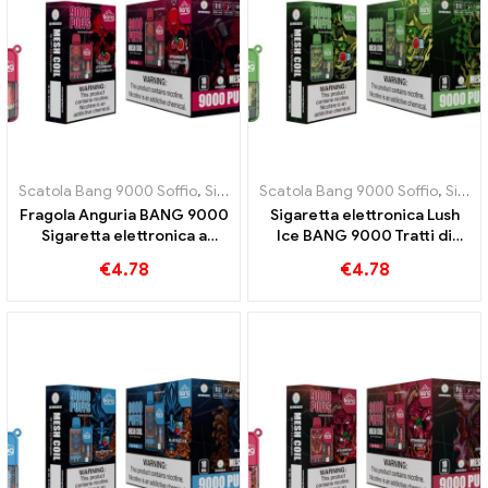
Scatola Bang 9000 Soffio
,
Sigarette elettroniche usa e getta Svezia
Scatola Bang 9000 Soffio
,
Sigarette elettroniche usa e getta Svezia
Fragola Anguria BANG 9000
Sigaretta elettronica Lush
Sigaretta elettronica a
Ice BANG 9000 Tratti di
sbuffo Un piacere fruttato
puro godimento
€
4.78
€
4.78