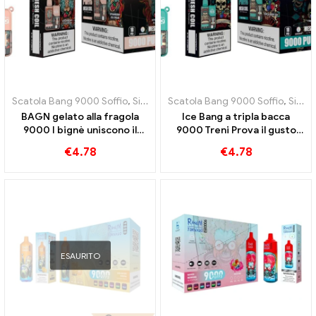
Scatola Bang 9000 Soffio
,
Sigarette elettroniche usa e getta Svezia
Scatola Bang 9000 Soffio
,
Sigarette elettroniche usa e getta Svezia
BAGN gelato alla fragola
Ice Bang a tripla bacca
9000 I bignè uniscono il
9000 Treni Prova il gusto
gusto fruttato della fragola
rinfrescante di tre frutti
€
4.78
€
4.78
al gelato
ESAURITO