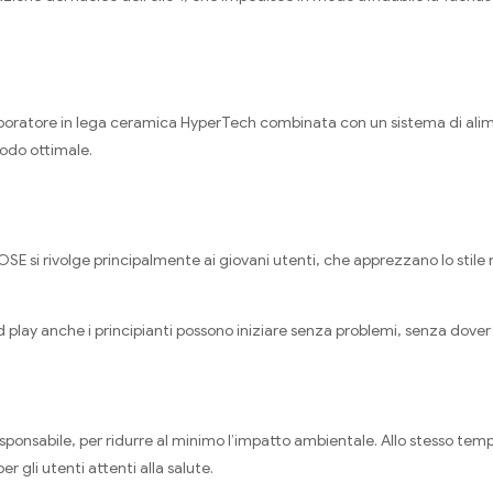
evaporatore in lega ceramica HyperTech combinata con un sistema di ali
modo ottimale.
KMOSE si rivolge principalmente ai giovani utenti, che apprezzano lo st
nd play anche i principianti possono iniziare senza problemi, senza dov
onsabile, per ridurre al minimo l’impatto ambientale. Allo stesso tempo,
r gli utenti attenti alla salute.