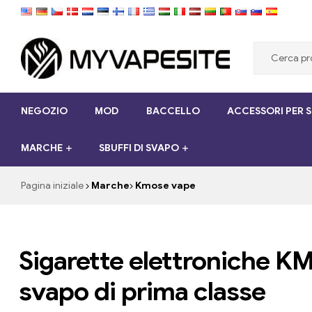
Myvapesite.de
NEGOZIO
MOD
BACCELLO
ACCESSORI PER 
Ordina
le
MARCHE
SBUFFI DI SVAPO
sigarette
elettroniche
a
Pagina iniziale
Marche
Kmose vape
buon
mercato
online
su
Sigarette elettroniche KM
myvapesite.de
svapo di prima classe