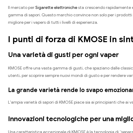
Il mercato per
Sigarette elettroniche
sta crescendo rapidamente ed
gamma di sapori. Questo marchio convince non solo per i prodotti di
migliore per i vapers di tutti i livelli di esperienza.
I punti di forza di KMOSE in sin
Una varietà di gusti per ogni vaper
KMOSE offre una vasta gamma di gusti, che spaziano dalle classiche
utenti, per scoprire sempre nuovi mondi di gusto e per rendere vario
La grande varietà rende lo svapo emoziona
L'ampia varietà di sapori di KMOSE piace sia ai principianti che ai va
Innovazioni tecnologiche per una migli
Una caratteristica eccezionale di KMOSE è la tecnologia di “separazi