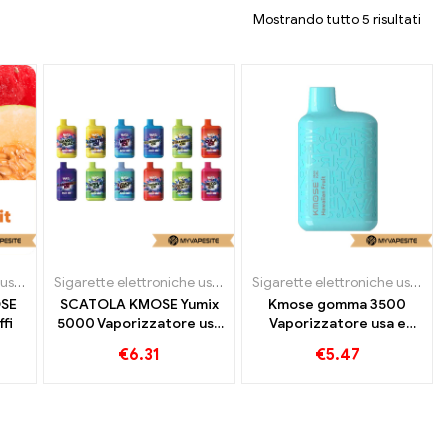
Mostrando tutto 5 risultati
Sigarette elettroniche usa e getta
Sigarette elettroniche usa e getta
Sigarette elettroniche usa e getta
SE
SCATOLA KMOSE Yumix
Kmose gomma 3500
fi
5000 Vaporizzatore usa
Vaporizzatore usa e
e getta 5000 sbuffi
getta 3500 sbuffi
€
6.31
€
5.47