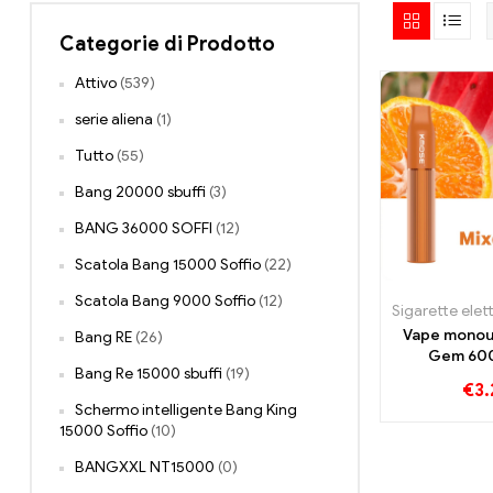
Categorie di Prodotto
Attivo
(539)
serie aliena
(1)
Tutto
(55)
Bang 20000 sbuffi
(3)
BANG 36000 SOFFI
(12)
Scatola Bang 15000 Soffio
(22)
Scatola Bang 9000 Soffio
(12)
Vape mono
Bang RE
(26)
Gem 600
Bang Re 15000 sbuffi
(19)
€
3.
Schermo intelligente Bang King
15000 Soffio
(10)
BANGXXL NT15000
(0)