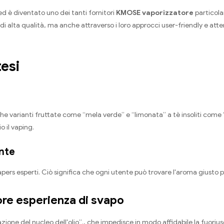
 è diventato uno dei tanti fornitori
KMOSE vaporizzatore
particola
 alta qualità, ma anche attraverso i loro approcci user-friendly e atte
tesi
 varianti fruttate come “mela verde” e “limonata” a tè insoliti come “t
 il vaping.
nte
pers esperti. Ciò significa che ogni utente può trovare l'aroma giusto per
ore esperienza di svapo
one del nucleo dell'olio”., che impedisce in modo affidabile la fuoriusc