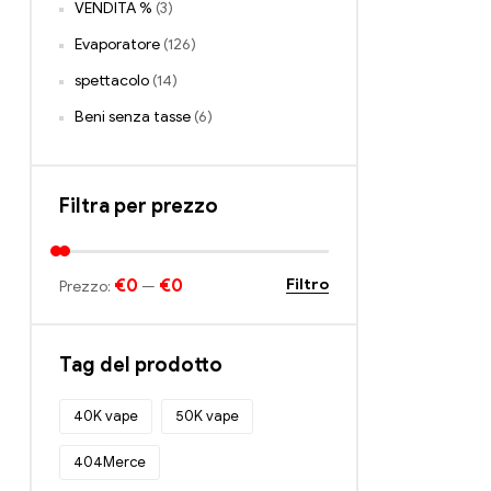
VENDITA %
(3)
Evaporatore
(126)
spettacolo
(14)
Beni senza tasse
(6)
Filtra per prezzo
€0
€0
Filtro
Prezzo:
—
Tag del prodotto
40K vape
50K vape
404Merce