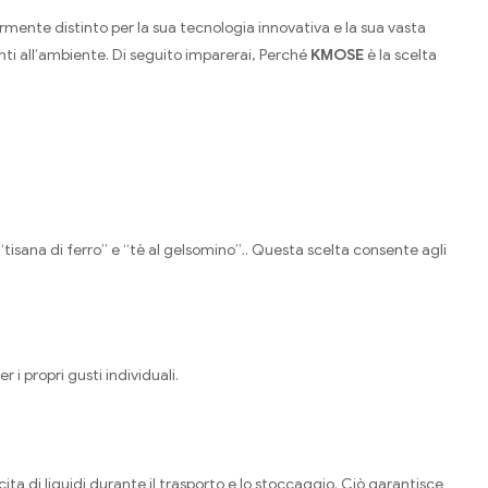
rmente distinto per la sua tecnologia innovativa e la sua vasta
nti all’ambiente. Di seguito imparerai, Perché
KMOSE
è la scelta
isana di ferro” e “tè al gelsomino”.. Questa scelta consente agli
 i propri gusti individuali.
ita di liquidi durante il trasporto e lo stoccaggio. Ciò garantisce